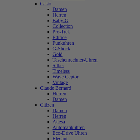
Casio
Damen
Herren
Baby-G
Collection
Pro-Trek
Edifice
Funkuhren
G-Shock
Gold
Taschenrechner-Uhren
Silber
Timeless
Wave Ceptor
Vintage
Claude Bernard
Herren
Damen
Citizen
Damen
Herren
Attesa
Automatikuhren
Eco-Drive Uhren
Elegant