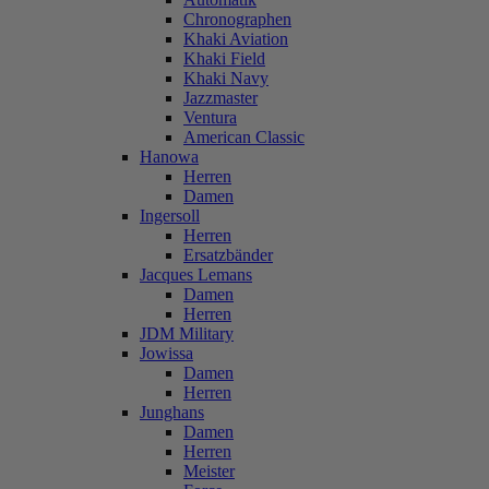
Chronographen
Khaki Aviation
Khaki Field
Khaki Navy
Jazzmaster
Ventura
American Classic
Hanowa
Herren
Damen
Ingersoll
Herren
Ersatzbänder
Jacques Lemans
Damen
Herren
JDM Military
Jowissa
Damen
Herren
Junghans
Damen
Herren
Meister