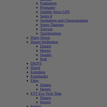
Funkuhren
Promaster
Satellite Wave GPS
Series 8
Sportuhren und Chronographen
Super-Titanium
Tsuyosa
Taucheruhren
Daisy Dixon
Daniel Wellington
Damen
Herren
Quadro
Petit
DKNY
Duxot
Earnshaw
Engelsrufer
Edox
Damen
Herren
ETT Eco Tech Time
Damen
Herren
Festina