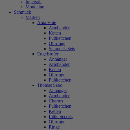
Ingersoll
Mondaine
Schmuck
Marken
Ania Haie
Armbänder
Ketten
Fußkettchen
Ohrringe
Schmuck-Sets
Engelsrufer
Anhänger
Armbänder
Ketten
Ohrringe
Fußkettchen
Thomas Sabo
Anhänger
Armbänder
Charms
Fußkettchen
Ketten
Little Secrets
Ohrringe
Ringe