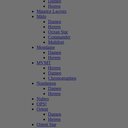
Damen
Herren
Maurice Lacroix
Mido
Damen
Herren
Ocean Star
Commander
Multifort
Mondaine
Damen
Herren
MVMT
Herren
Damen
Chronographen
Nordgreen
Damen
Herren
Nubeo
OPS!
Orient
Damen
Herren
Orient Star