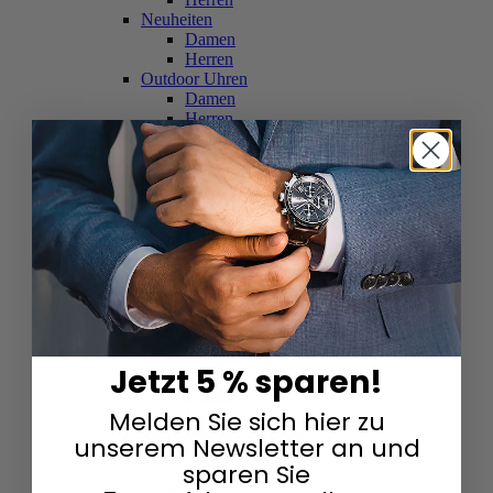
Neuheiten
Damen
Herren
Outdoor Uhren
Damen
Herren
Schweizer Uhren
Damen
Herren
Skelettuhren
Damen
Herren
Smartwatches
Damen
Herren
Solaruhren
Herren
Damen
Jetzt 5 % sparen!
Sportuhren
Damen
Melden Sie sich hier zu
Herren
Swarovski & Edelsteine
unserem Newsletter an und
Damen
sparen Sie
Herren