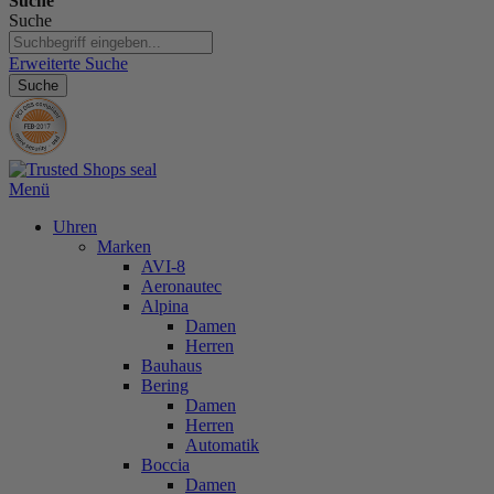
Suche
Suche
Erweiterte Suche
Suche
Menü
Uhren
Marken
AVI-8
Aeronautec
Alpina
Damen
Herren
Bauhaus
Bering
Damen
Herren
Automatik
Boccia
Damen