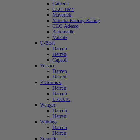
Canteen
CEO Tech
Maverick
Yamaha Factory Racing
CEO Adesso
Automatik
Volante
U-Boat
Damen
Herren
Capsoil
Versace
Damen
Herren
Victorinox
Herren
Damen
I.N.O.X.
Wenger
Damen
Herren
Withings
Damen
Herren
Zeppelin