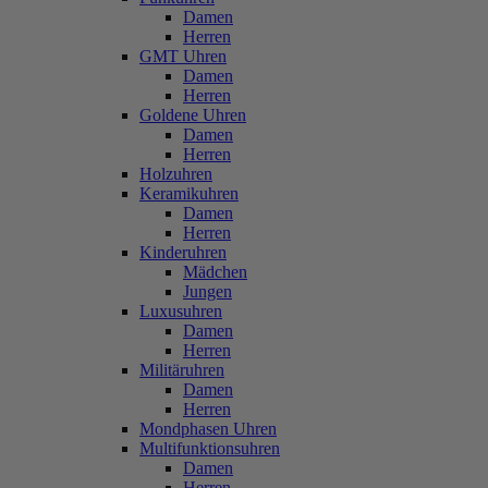
Damen
Herren
GMT Uhren
Damen
Herren
Goldene Uhren
Damen
Herren
Holzuhren
Keramikuhren
Damen
Herren
Kinderuhren
Mädchen
Jungen
Luxusuhren
Damen
Herren
Militäruhren
Damen
Herren
Mondphasen Uhren
Multifunktionsuhren
Damen
Herren