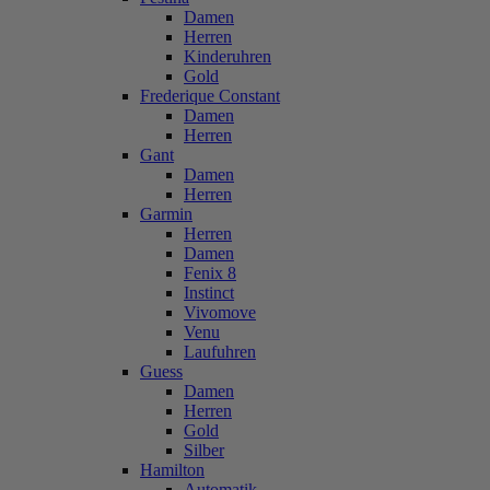
Damen
Herren
Kinderuhren
Gold
Frederique Constant
Damen
Herren
Gant
Damen
Herren
Garmin
Herren
Damen
Fenix 8
Instinct
Vivomove
Venu
Laufuhren
Guess
Damen
Herren
Gold
Silber
Hamilton
Automatik