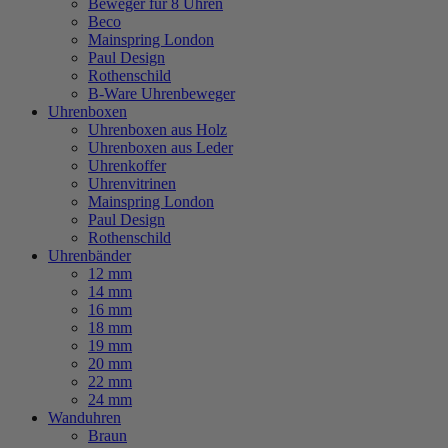
Beweger für 8 Uhren
Beco
Mainspring London
Paul Design
Rothenschild
B-Ware Uhrenbeweger
Uhrenboxen
Uhrenboxen aus Holz
Uhrenboxen aus Leder
Uhrenkoffer
Uhrenvitrinen
Mainspring London
Paul Design
Rothenschild
Uhrenbänder
12 mm
14 mm
16 mm
18 mm
19 mm
20 mm
22 mm
24 mm
Wanduhren
Braun