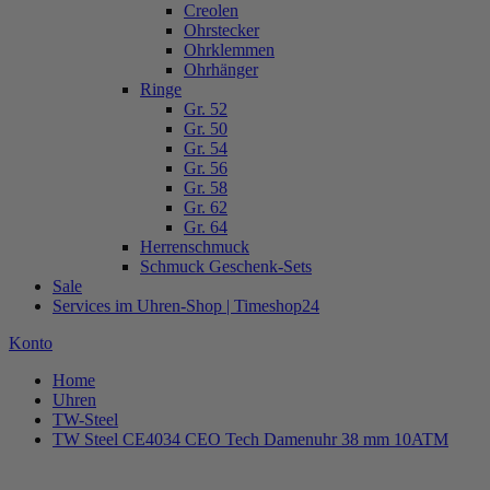
Creolen
Ohrstecker
Ohrklemmen
Ohrhänger
Ringe
Gr. 52
Gr. 50
Gr. 54
Gr. 56
Gr. 58
Gr. 62
Gr. 64
Herrenschmuck
Schmuck Geschenk-Sets
Sale
Services im Uhren-Shop | Timeshop24
Konto
Home
Uhren
TW-Steel
TW Steel CE4034 CEO Tech Damenuhr 38 mm 10ATM