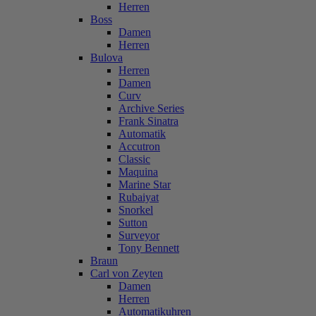
Herren
Boss
Damen
Herren
Bulova
Herren
Damen
Curv
Archive Series
Frank Sinatra
Automatik
Accutron
Classic
Maquina
Marine Star
Rubaiyat
Snorkel
Sutton
Surveyor
Tony Bennett
Braun
Carl von Zeyten
Damen
Herren
Automatikuhren