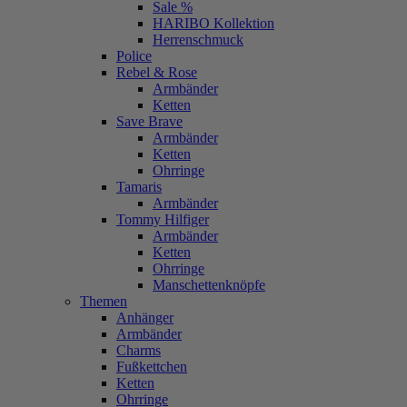
Sale %
HARIBO Kollektion
Herrenschmuck
Police
Rebel & Rose
Armbänder
Ketten
Save Brave
Armbänder
Ketten
Ohrringe
Tamaris
Armbänder
Tommy Hilfiger
Armbänder
Ketten
Ohrringe
Manschettenknöpfe
Themen
Anhänger
Armbänder
Charms
Fußkettchen
Ketten
Ohrringe