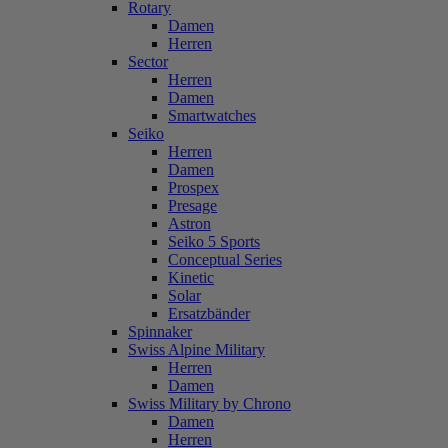
Rotary
Damen
Herren
Sector
Herren
Damen
Smartwatches
Seiko
Herren
Damen
Prospex
Presage
Astron
Seiko 5 Sports
Conceptual Series
Kinetic
Solar
Ersatzbänder
Spinnaker
Swiss Alpine Military
Herren
Damen
Swiss Military by Chrono
Damen
Herren