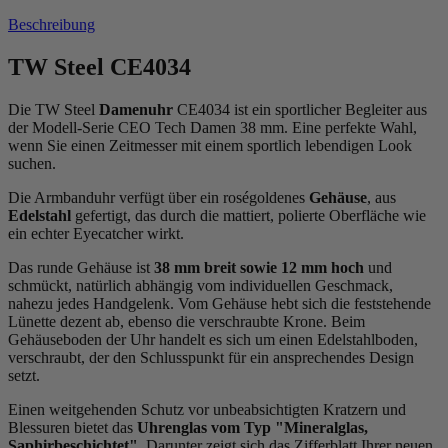
Beschreibung
TW Steel CE4034
Die TW Steel
Damenuhr
CE4034 ist ein sportlicher Begleiter aus
der Modell-Serie CEO Tech Damen 38 mm. Eine perfekte Wahl,
wenn Sie einen Zeitmesser mit einem sportlich lebendigen Look
suchen.
Die Armbanduhr verfügt über ein roségoldenes
Gehäuse
, aus
Edelstahl
gefertigt, das durch die
mattiert, poliert
e Oberfläche wie
ein echter Eyecatcher wirkt.
Das
rund
e Gehäuse ist
38 mm breit
sowie 12 mm hoch
und
schmückt, natürlich abhängig vom individuellen Geschmack,
nahezu jedes Handgelenk. Vom Gehäuse hebt sich die
feststehend
e
Lünette dezent ab, ebenso die
verschraubt
e Krone. Beim
Gehäuseboden der Uhr handelt es sich um einen Edelstahlboden,
verschraubt, der den Schlusspunkt für ein ansprechendes Design
setzt.
Einen weitgehenden Schutz vor unbeabsichtigten Kratzern und
Blessuren bietet das
Uhrenglas vom Typ "Mineralglas,
Saphirbeschichtet"
. Darunter zeigt sich das Zifferblatt Ihrer neuen