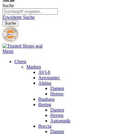
Suche
Suche
Erweiterte Suche
Suche
Menü
Uhren
Marken
AVI-8
Aeronautec
Alpina
Damen
Herren
Bauhaus
Bering
Damen
Herren
Automatik
Boccia
Damen