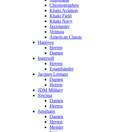
Chronographen
Khaki Aviation
Khaki Field
Khaki Navy
Jazzmaster
Ventura
American Classic
Hanowa
Herren
Damen
Ingersoll
Herren
Ersatzbänder
Jacques Lemans
Damen
Herren
JDM Military
Jowissa
Damen
Herren
Junghans
Damen
Herren
Meister