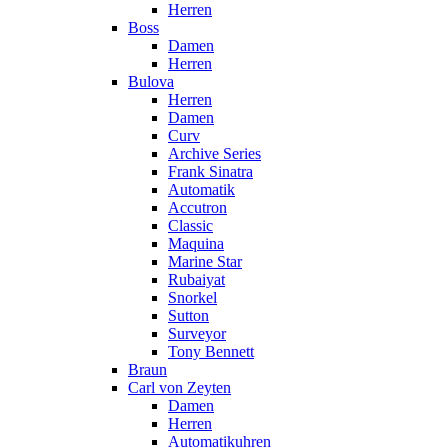
Herren
Boss
Damen
Herren
Bulova
Herren
Damen
Curv
Archive Series
Frank Sinatra
Automatik
Accutron
Classic
Maquina
Marine Star
Rubaiyat
Snorkel
Sutton
Surveyor
Tony Bennett
Braun
Carl von Zeyten
Damen
Herren
Automatikuhren