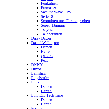
Funkuhren
Promaster
Satellite Wave GPS
Series 8
Sportuhren und Chronographen
Super-Titanium
Tsuyosa
Taucheruhren
Daisy Dixon
Daniel Wellington
Damen
Herren
Quadro
Petit
DKNY
Duxot
Earnshaw
Engelsrufer
Edox
Damen
Herren
ETT Eco Tech Time
Damen
Herren
Festina