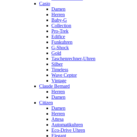
Casio
Damen
Herren
Baby-G
Collection
Pro-Trek
Edifice
Funkuhren
G-Shock
Gold
Taschenrechner-Uhren
Silber
Timeless
Wave Ceptor
Vintage
Claude Bernard
Herren
Damen
Citizen
Damen
Herren
Attesa
Automatikuhren
Eco-Drive Uhren
Elegant