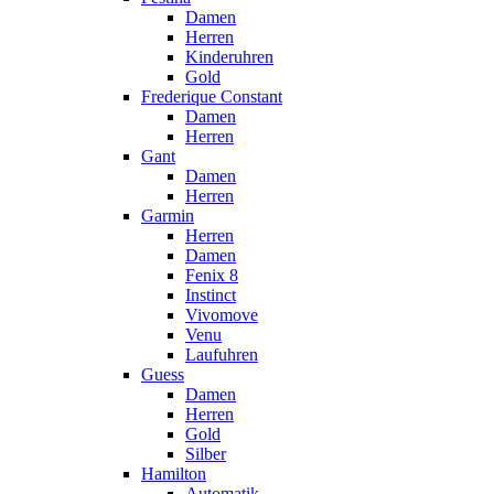
Damen
Herren
Kinderuhren
Gold
Frederique Constant
Damen
Herren
Gant
Damen
Herren
Garmin
Herren
Damen
Fenix 8
Instinct
Vivomove
Venu
Laufuhren
Guess
Damen
Herren
Gold
Silber
Hamilton
Automatik