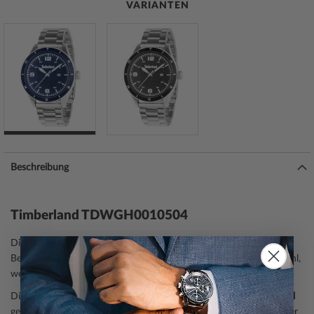
VARIANTEN
Beschreibung
Timberland TDWGH0010504
Die Timberland
Herrenuhr
TDWGH0010504 ist ein moderner
Begleiter aus der Modell-Serie Ashmont 46mm. Eine perfekte Wahl,
wenn Sie einen Zeitmesser mit einem zeitgemäßen Look suchen.
Die Armbanduhr verfügt über ein silbernes
Gehäuse
, aus
Edelstahl
gefertigt, das durch die
mattiert, poliert
e Oberfläche wie ein echter