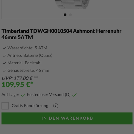
Zum
Anfang
Timberland TDWGH0010504 Ashmont Herrenuhr
der
46mm 5ATM
Bildergalerie
springen
Wasserdichte: 5 ATM
Antrieb: Batterie (Quarz)
Material: Edelstahl
Gehäusebreite: 46 mm
UVP
179,00 €
109,95 €
Auf Lager
Kostenloser Versand (D)
Gratis Bandkürzung
PDF
Datei
mit
IN DEN WARENKORB
Erläuterungen