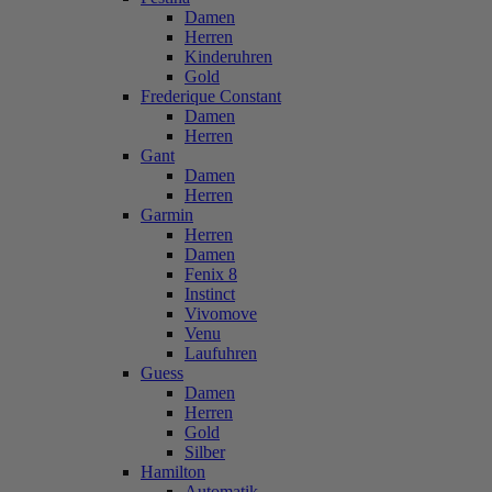
Damen
Herren
Kinderuhren
Gold
Frederique Constant
Damen
Herren
Gant
Damen
Herren
Garmin
Herren
Damen
Fenix 8
Instinct
Vivomove
Venu
Laufuhren
Guess
Damen
Herren
Gold
Silber
Hamilton
Automatik