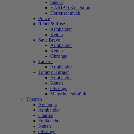
Sale %
HARIBO Kollektion
Herrenschmuck
Police
Rebel & Rose
Armbänder
Ketten
Save Brave
Armbänder
Ketten
Ohrringe
Tamaris
Armbänder
Tommy Hilfiger
Armbänder
Ketten
Ohrringe
Manschettenknöpfe
Themen
Anhänger
Armbänder
Charms
Fußkettchen
Ketten
Ohrringe