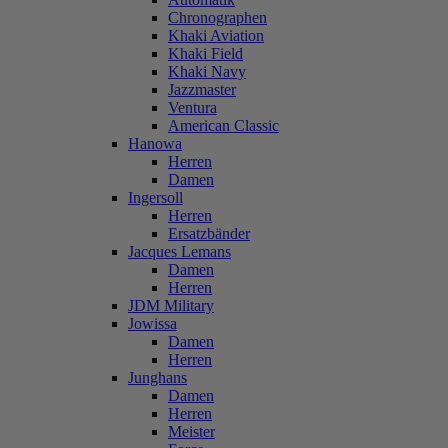
Chronographen
Khaki Aviation
Khaki Field
Khaki Navy
Jazzmaster
Ventura
American Classic
Hanowa
Herren
Damen
Ingersoll
Herren
Ersatzbänder
Jacques Lemans
Damen
Herren
JDM Military
Jowissa
Damen
Herren
Junghans
Damen
Herren
Meister