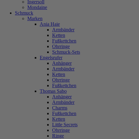
Ingersoll
Mondaine
Schmuck
Marken
Ania Haie
Armbänder
Ketten
Fußkettchen
Ohrringe
Schmuck-Sets
Engelsrufer
Anhänger
Armbänder
Ketten
Ohrringe
Fußkettchen
Thomas Sabo
Anhänger
Armbänder
Charms
Fußkettchen
Ketten
Little Secrets
Ohrringe
Ringe