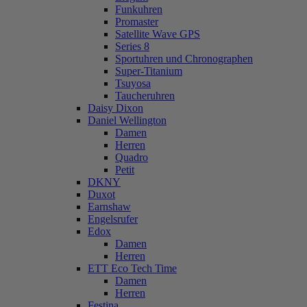
Funkuhren
Promaster
Satellite Wave GPS
Series 8
Sportuhren und Chronographen
Super-Titanium
Tsuyosa
Taucheruhren
Daisy Dixon
Daniel Wellington
Damen
Herren
Quadro
Petit
DKNY
Duxot
Earnshaw
Engelsrufer
Edox
Damen
Herren
ETT Eco Tech Time
Damen
Herren
Festina