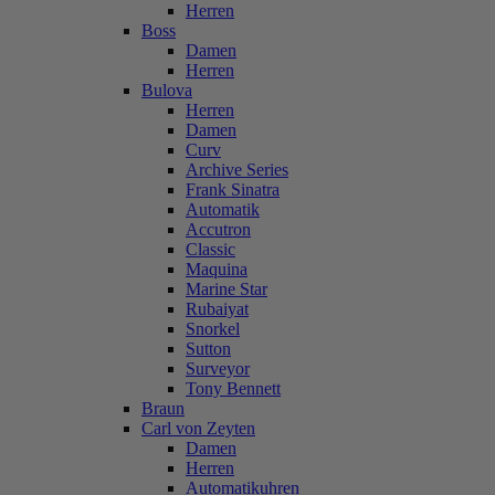
Herren
Boss
Damen
Herren
Bulova
Herren
Damen
Curv
Archive Series
Frank Sinatra
Automatik
Accutron
Classic
Maquina
Marine Star
Rubaiyat
Snorkel
Sutton
Surveyor
Tony Bennett
Braun
Carl von Zeyten
Damen
Herren
Automatikuhren