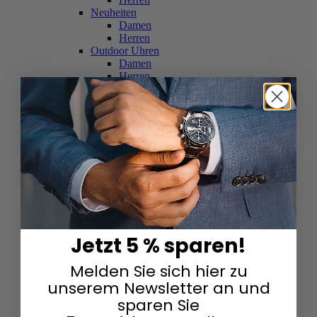
Neuheiten
Damen
Herren
Outdoor Uhren
Damen
Herren
Schweizer Uhren
Damen
Herren
Skelettuhren
Damen
Herren
Smartwatches
Damen
Herren
Solaruhren
Herren
Damen
Jetzt 5 % sparen!
Sportuhren
Damen
Melden Sie sich hier zu
Herren
Swarovski & Edelsteine
unserem Newsletter an und
Damen
sparen Sie
Herren