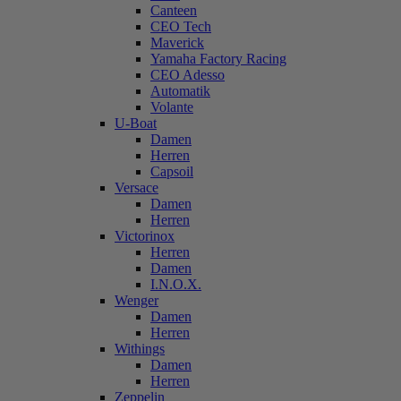
Canteen
CEO Tech
Maverick
Yamaha Factory Racing
CEO Adesso
Automatik
Volante
U-Boat
Damen
Herren
Capsoil
Versace
Damen
Herren
Victorinox
Herren
Damen
I.N.O.X.
Wenger
Damen
Herren
Withings
Damen
Herren
Zeppelin