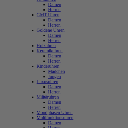
Damen
Herren
GMT Uhren
Damen
Herren
Goldene Uhren
Damen
Herren
Holzuhren
Keramikuhren
Damen
Herren
Kinderuhren
Mädchen
Jungen
Luxusuhren
Damen
Herren
Militäruhren
Damen
Herren
Mondphasen Uhren
Multifunktionsuhren
Damen
Herren