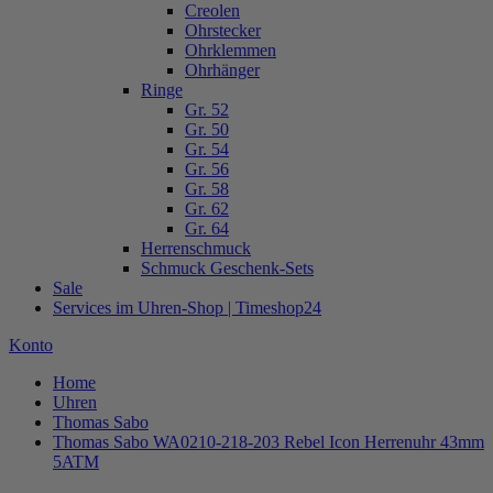
Creolen
Ohrstecker
Ohrklemmen
Ohrhänger
Ringe
Gr. 52
Gr. 50
Gr. 54
Gr. 56
Gr. 58
Gr. 62
Gr. 64
Herrenschmuck
Schmuck Geschenk-Sets
Sale
Services im Uhren-Shop | Timeshop24
Konto
Home
Uhren
Thomas Sabo
Thomas Sabo WA0210-218-203 Rebel Icon Herrenuhr 43mm
5ATM