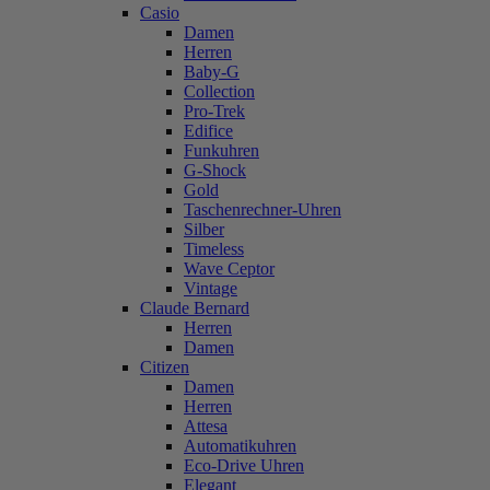
Casio
Damen
Herren
Baby-G
Collection
Pro-Trek
Edifice
Funkuhren
G-Shock
Gold
Taschenrechner-Uhren
Silber
Timeless
Wave Ceptor
Vintage
Claude Bernard
Herren
Damen
Citizen
Damen
Herren
Attesa
Automatikuhren
Eco-Drive Uhren
Elegant