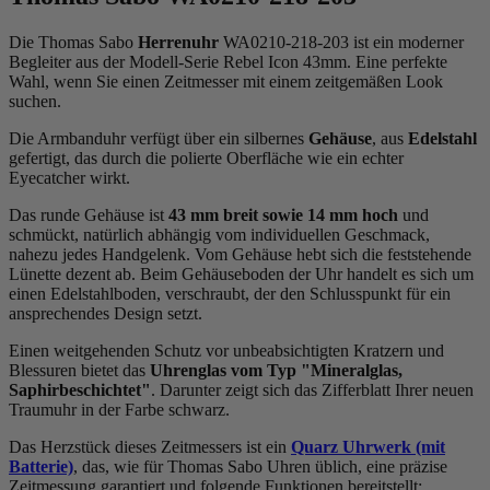
Die Thomas Sabo
Herrenuhr
WA0210-218-203 ist ein moderner
Begleiter aus der Modell-Serie Rebel Icon 43mm. Eine perfekte
Wahl, wenn Sie einen Zeitmesser mit einem zeitgemäßen Look
suchen.
Die Armbanduhr verfügt über ein silbernes
Gehäuse
, aus
Edelstahl
gefertigt, das durch die
poliert
e Oberfläche wie ein echter
Eyecatcher wirkt.
Das
rund
e Gehäuse ist
43 mm breit
sowie 14 mm hoch
und
schmückt, natürlich abhängig vom individuellen Geschmack,
nahezu jedes Handgelenk. Vom Gehäuse hebt sich die
feststehend
e
Lünette dezent ab. Beim Gehäuseboden der Uhr handelt es sich um
einen Edelstahlboden, verschraubt, der den Schlusspunkt für ein
ansprechendes Design setzt.
Einen weitgehenden Schutz vor unbeabsichtigten Kratzern und
Blessuren bietet das
Uhrenglas vom Typ "Mineralglas,
Saphirbeschichtet"
. Darunter zeigt sich das Zifferblatt Ihrer neuen
Traumuhr in der Farbe
schwarz
.
Das Herzstück dieses Zeitmessers ist ein
Quarz Uhrwerk (mit
Batterie)
, das, wie für Thomas Sabo Uhren üblich, eine präzise
Zeitmessung garantiert und folgende Funktionen bereitstellt: