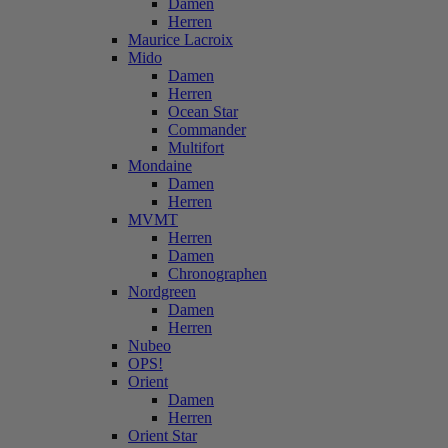
Damen
Herren
Maurice Lacroix
Mido
Damen
Herren
Ocean Star
Commander
Multifort
Mondaine
Damen
Herren
MVMT
Herren
Damen
Chronographen
Nordgreen
Damen
Herren
Nubeo
OPS!
Orient
Damen
Herren
Orient Star