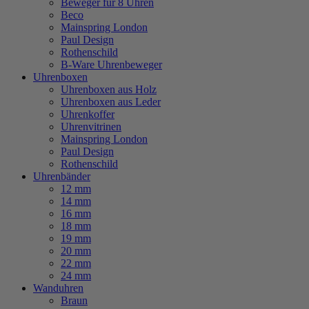
Beweger für 8 Uhren
Beco
Mainspring London
Paul Design
Rothenschild
B-Ware Uhrenbeweger
Uhrenboxen
Uhrenboxen aus Holz
Uhrenboxen aus Leder
Uhrenkoffer
Uhrenvitrinen
Mainspring London
Paul Design
Rothenschild
Uhrenbänder
12 mm
14 mm
16 mm
18 mm
19 mm
20 mm
22 mm
24 mm
Wanduhren
Braun