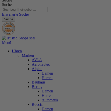
Suche
Suche
Erweiterte Suche
Suche
Menü
Uhren
Marken
AVI-8
Aeronautec
Alpina
Damen
Herren
Bauhaus
Bering
Damen
Herren
Automatik
Boccia
Damen