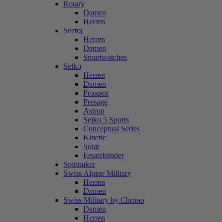
Rotary
Damen
Herren
Sector
Herren
Damen
Smartwatches
Seiko
Herren
Damen
Prospex
Presage
Astron
Seiko 5 Sports
Conceptual Series
Kinetic
Solar
Ersatzbänder
Spinnaker
Swiss Alpine Military
Herren
Damen
Swiss Military by Chrono
Damen
Herren