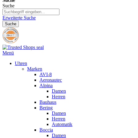
Suche
Suche
Erweiterte Suche
Suche
Menü
Uhren
Marken
AVI-8
Aeronautec
Alpina
Damen
Herren
Bauhaus
Bering
Damen
Herren
Automatik
Boccia
Damen