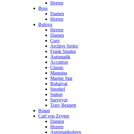
Herren
Boss
Damen
Herren
Bulova
Herren
Damen
Curv
Archive Series
Frank Sinatra
Automatik
Accutron
Classic
Maquina
Marine Star
Rubaiyat
Snorkel
Sutton
Surveyor
Tony Bennett
Braun
Carl von Zeyten
Damen
Herren
Automatikuhren