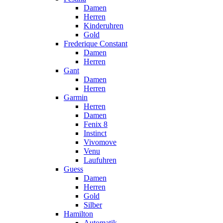
Damen
Herren
Kinderuhren
Gold
Frederique Constant
Damen
Herren
Gant
Damen
Herren
Garmin
Herren
Damen
Fenix 8
Instinct
Vivomove
Venu
Laufuhren
Guess
Damen
Herren
Gold
Silber
Hamilton
Automatik