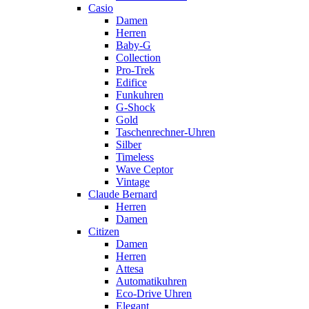
Casio
Damen
Herren
Baby-G
Collection
Pro-Trek
Edifice
Funkuhren
G-Shock
Gold
Taschenrechner-Uhren
Silber
Timeless
Wave Ceptor
Vintage
Claude Bernard
Herren
Damen
Citizen
Damen
Herren
Attesa
Automatikuhren
Eco-Drive Uhren
Elegant