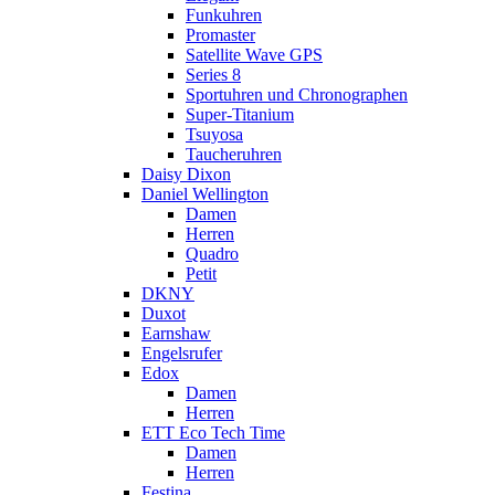
Funkuhren
Promaster
Satellite Wave GPS
Series 8
Sportuhren und Chronographen
Super-Titanium
Tsuyosa
Taucheruhren
Daisy Dixon
Daniel Wellington
Damen
Herren
Quadro
Petit
DKNY
Duxot
Earnshaw
Engelsrufer
Edox
Damen
Herren
ETT Eco Tech Time
Damen
Herren
Festina