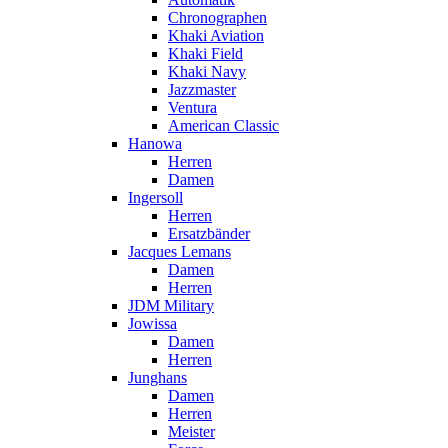
Chronographen
Khaki Aviation
Khaki Field
Khaki Navy
Jazzmaster
Ventura
American Classic
Hanowa
Herren
Damen
Ingersoll
Herren
Ersatzbänder
Jacques Lemans
Damen
Herren
JDM Military
Jowissa
Damen
Herren
Junghans
Damen
Herren
Meister