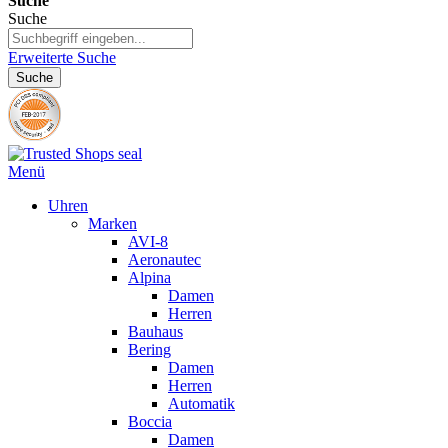
Suche
Suche
Erweiterte Suche
Suche
Menü
Uhren
Marken
AVI-8
Aeronautec
Alpina
Damen
Herren
Bauhaus
Bering
Damen
Herren
Automatik
Boccia
Damen