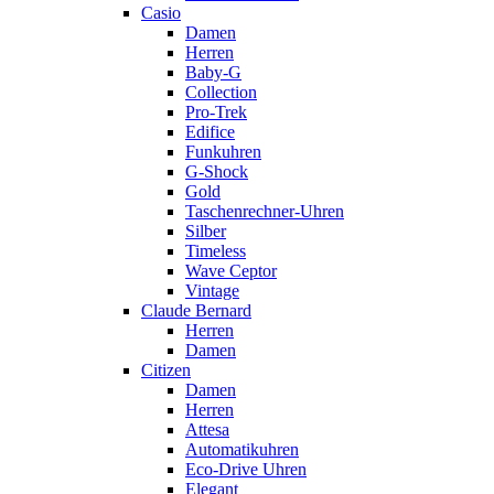
Casio
Damen
Herren
Baby-G
Collection
Pro-Trek
Edifice
Funkuhren
G-Shock
Gold
Taschenrechner-Uhren
Silber
Timeless
Wave Ceptor
Vintage
Claude Bernard
Herren
Damen
Citizen
Damen
Herren
Attesa
Automatikuhren
Eco-Drive Uhren
Elegant