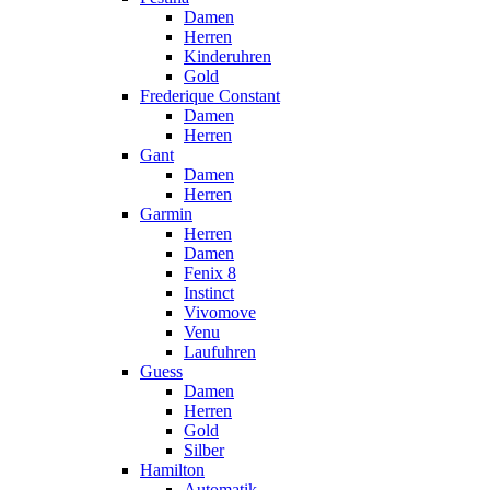
Damen
Herren
Kinderuhren
Gold
Frederique Constant
Damen
Herren
Gant
Damen
Herren
Garmin
Herren
Damen
Fenix 8
Instinct
Vivomove
Venu
Laufuhren
Guess
Damen
Herren
Gold
Silber
Hamilton
Automatik