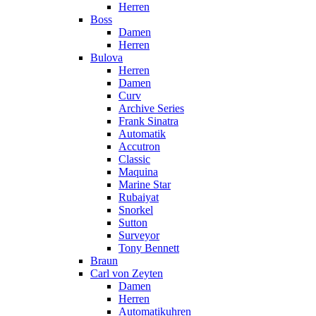
Herren
Boss
Damen
Herren
Bulova
Herren
Damen
Curv
Archive Series
Frank Sinatra
Automatik
Accutron
Classic
Maquina
Marine Star
Rubaiyat
Snorkel
Sutton
Surveyor
Tony Bennett
Braun
Carl von Zeyten
Damen
Herren
Automatikuhren