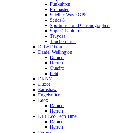
Funkuhren
Promaster
Satellite Wave GPS
Series 8
Sportuhren und Chronographen
Super-Titanium
Tsuyosa
Taucheruhren
Daisy Dixon
Daniel Wellington
Damen
Herren
Quadro
Petit
DKNY
Duxot
Earnshaw
Engelsrufer
Edox
Damen
Herren
ETT Eco Tech Time
Damen
Herren
Festina