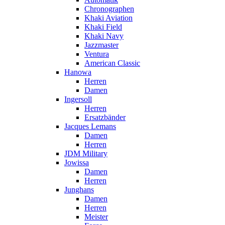
Chronographen
Khaki Aviation
Khaki Field
Khaki Navy
Jazzmaster
Ventura
American Classic
Hanowa
Herren
Damen
Ingersoll
Herren
Ersatzbänder
Jacques Lemans
Damen
Herren
JDM Military
Jowissa
Damen
Herren
Junghans
Damen
Herren
Meister