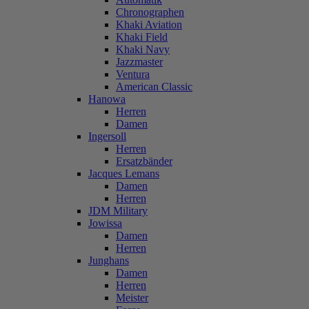
Chronographen
Khaki Aviation
Khaki Field
Khaki Navy
Jazzmaster
Ventura
American Classic
Hanowa
Herren
Damen
Ingersoll
Herren
Ersatzbänder
Jacques Lemans
Damen
Herren
JDM Military
Jowissa
Damen
Herren
Junghans
Damen
Herren
Meister