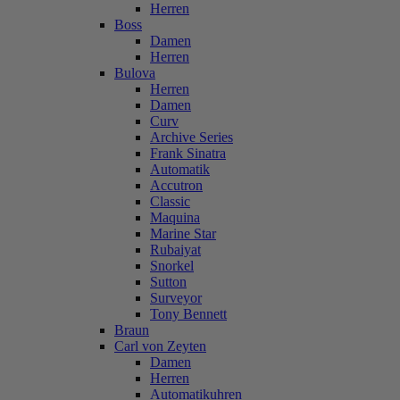
Herren
Boss
Damen
Herren
Bulova
Herren
Damen
Curv
Archive Series
Frank Sinatra
Automatik
Accutron
Classic
Maquina
Marine Star
Rubaiyat
Snorkel
Sutton
Surveyor
Tony Bennett
Braun
Carl von Zeyten
Damen
Herren
Automatikuhren