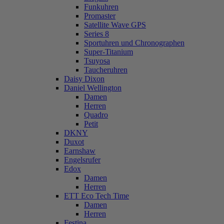
Funkuhren
Promaster
Satellite Wave GPS
Series 8
Sportuhren und Chronographen
Super-Titanium
Tsuyosa
Taucheruhren
Daisy Dixon
Daniel Wellington
Damen
Herren
Quadro
Petit
DKNY
Duxot
Earnshaw
Engelsrufer
Edox
Damen
Herren
ETT Eco Tech Time
Damen
Herren
Festina