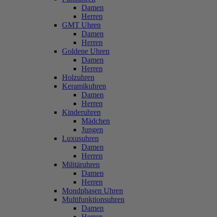
Damen
Herren
GMT Uhren
Damen
Herren
Goldene Uhren
Damen
Herren
Holzuhren
Keramikuhren
Damen
Herren
Kinderuhren
Mädchen
Jungen
Luxusuhren
Damen
Herren
Militäruhren
Damen
Herren
Mondphasen Uhren
Multifunktionsuhren
Damen
Herren