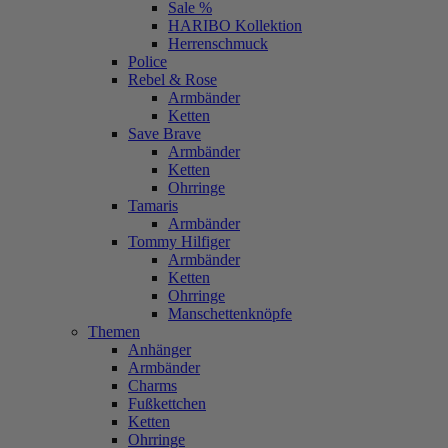
Sale %
HARIBO Kollektion
Herrenschmuck
Police
Rebel & Rose
Armbänder
Ketten
Save Brave
Armbänder
Ketten
Ohrringe
Tamaris
Armbänder
Tommy Hilfiger
Armbänder
Ketten
Ohrringe
Manschettenknöpfe
Themen
Anhänger
Armbänder
Charms
Fußkettchen
Ketten
Ohrringe