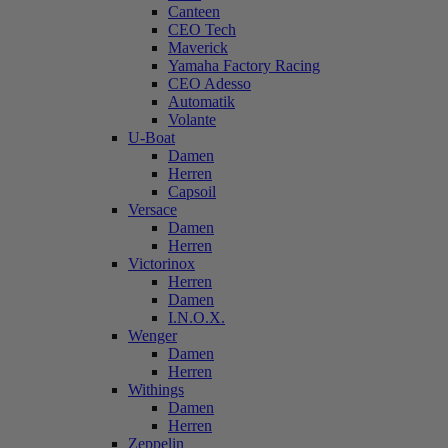
Canteen
CEO Tech
Maverick
Yamaha Factory Racing
CEO Adesso
Automatik
Volante
U-Boat
Damen
Herren
Capsoil
Versace
Damen
Herren
Victorinox
Herren
Damen
I.N.O.X.
Wenger
Damen
Herren
Withings
Damen
Herren
Zeppelin