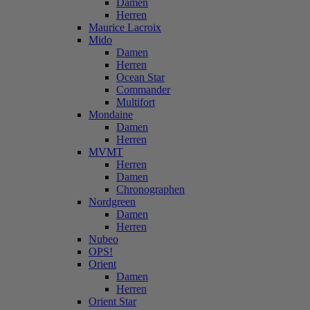
Damen
Herren
Maurice Lacroix
Mido
Damen
Herren
Ocean Star
Commander
Multifort
Mondaine
Damen
Herren
MVMT
Herren
Damen
Chronographen
Nordgreen
Damen
Herren
Nubeo
OPS!
Orient
Damen
Herren
Orient Star