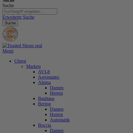
Suche
Suche
Erweiterte Suche
Suche
Menü
Uhren
Marken
AVI-8
Aeronautec
Alpina
Damen
Herren
Bauhaus
Bering
Damen
Herren
Automatik
Boccia
Damen