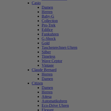
Casio
Damen
Herren
Baby-G
Collection
Pro-Trek
Edifice
Funkuhren
G-Shock
Gold
Taschenrechner-Uhren
Silber
Timeless
Wave Ceptor
Vintage
Claude Bernard
Herren
Damen
Citizen
Damen
Herren
Attesa
Automatikuhren
Eco-Drive Uhren
Elegant