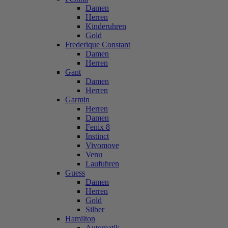
Damen
Herren
Kinderuhren
Gold
Frederique Constant
Damen
Herren
Gant
Damen
Herren
Garmin
Herren
Damen
Fenix 8
Instinct
Vivomove
Venu
Laufuhren
Guess
Damen
Herren
Gold
Silber
Hamilton
Automatik