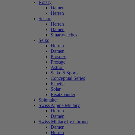
Rotary
Damen
Herren
Sector
Herren
Damen
Smartwatches
Seiko
Herren
Damen
Prospex
Presage
Astron
Seiko 5 Sports
Conceptual Series
Kinetic
Solar
Ersatzbänder
Spinnaker
Swiss Alpine Military
Herren
Damen
Swiss Military by Chrono
Damen
Herren