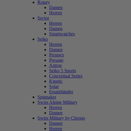
Rotary
Damen
Herren
Sector
Herren
Damen
Smartwatches
Seiko
Herren
Damen
Prospex
Presage
Astron
Seiko 5 Sports
Conceptual Series
Kinetic
Solar
Ersatzbänder
Spinnaker
Swiss Alpine Military
Herren
Damen
Swiss Military by Chrono
Damen
Herren