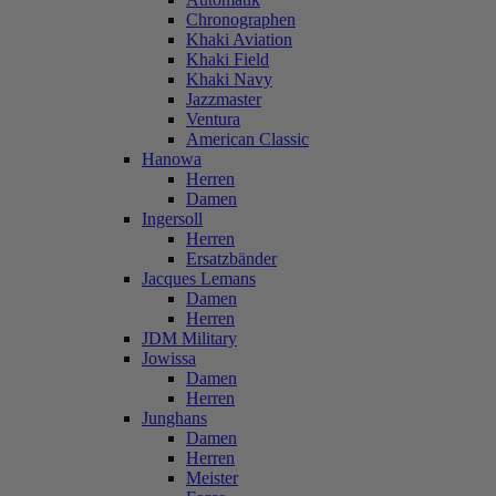
Chronographen
Khaki Aviation
Khaki Field
Khaki Navy
Jazzmaster
Ventura
American Classic
Hanowa
Herren
Damen
Ingersoll
Herren
Ersatzbänder
Jacques Lemans
Damen
Herren
JDM Military
Jowissa
Damen
Herren
Junghans
Damen
Herren
Meister