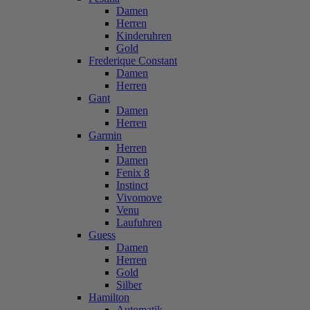
Damen
Herren
Kinderuhren
Gold
Frederique Constant
Damen
Herren
Gant
Damen
Herren
Garmin
Herren
Damen
Fenix 8
Instinct
Vivomove
Venu
Laufuhren
Guess
Damen
Herren
Gold
Silber
Hamilton
Automatik