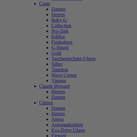
Casio
Damen
Herren
Baby-G
Collection
Pro-Trek
Edifice
Funkuhren
G-Shock
Gold
Taschenrechner-Uhren
Silber
Timeless
Wave Ceptor
Vintage
Claude Bernard
Herren
Damen
Citizen
Damen
Herren
Attesa
Automatikuhren
Eco-Drive Uhren
Elegant