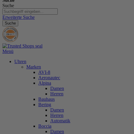
Suche
Suche
Erweiterte Suche
Suche
Menü
Uhren
Marken
AVI-8
Aeronautec
Alpina
Damen
Herren
Bauhaus
Bering
Damen
Herren
Automatik
Boccia
Damen