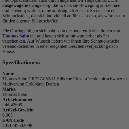
ihre Optik, sondern auch durch angenehmen Tragekomfort. Die
ausgewogene Länge
sorgt dafür, dass sie Bewegung aufnehmen
und lebendig wirken, ohne aufdringlich zu sein. So entsteht ein
Schmuckstück, das sich individuell anfühlt – fast so, als wäre es nur
für den eigenen Stil geschaffen.
Die Ohrringe fügen sich nahtlos in die anderen Kollektionen von
Thomas Sabo
ein und lassen sich somit wunderbar als Set
verschenken. Auf Wunsch liefern wir ihnen Ihre Schmuckstücke
versandkostenfrei in einer eleganten Geschenkverpackung nach
Hause.
Spezifikationen:
Name
Thomas Sabo CR727-052-11 Silberne Einzel-Creole mit schwarzem
Midiversion Goldbären Damen
Marke
Thomas Sabo
Artikelnummer
mid-42609
Artikel-Gewicht
0.005
EAN Code
4051245602098