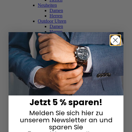
Neuheiten
Damen
Herren
Outdoor Uhren
Damen
Herren
Schweizer Uhren
Damen
Herren
Skelettuhren
Damen
Herren
Smartwatches
Damen
Herren
Solaruhren
Herren
Damen
Jetzt 5 % sparen!
Sportuhren
Damen
Melden Sie sich hier zu
Herren
Swarovski & Edelsteine
unserem Newsletter an und
Damen
sparen Sie
Herren