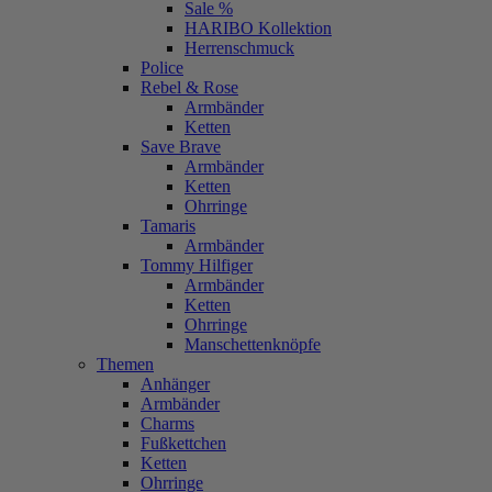
Sale %
HARIBO Kollektion
Herrenschmuck
Police
Rebel & Rose
Armbänder
Ketten
Save Brave
Armbänder
Ketten
Ohrringe
Tamaris
Armbänder
Tommy Hilfiger
Armbänder
Ketten
Ohrringe
Manschettenknöpfe
Themen
Anhänger
Armbänder
Charms
Fußkettchen
Ketten
Ohrringe