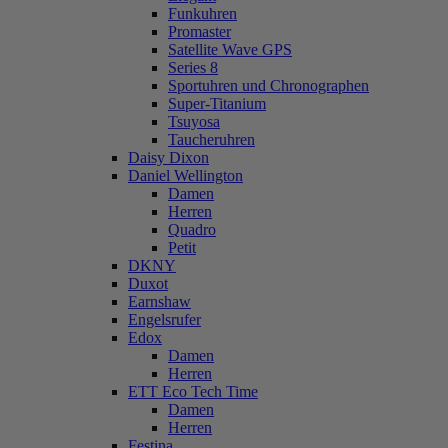
Funkuhren
Promaster
Satellite Wave GPS
Series 8
Sportuhren und Chronographen
Super-Titanium
Tsuyosa
Taucheruhren
Daisy Dixon
Daniel Wellington
Damen
Herren
Quadro
Petit
DKNY
Duxot
Earnshaw
Engelsrufer
Edox
Damen
Herren
ETT Eco Tech Time
Damen
Herren
Festina