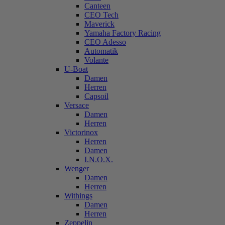
Canteen
CEO Tech
Maverick
Yamaha Factory Racing
CEO Adesso
Automatik
Volante
U-Boat
Damen
Herren
Capsoil
Versace
Damen
Herren
Victorinox
Herren
Damen
I.N.O.X.
Wenger
Damen
Herren
Withings
Damen
Herren
Zeppelin