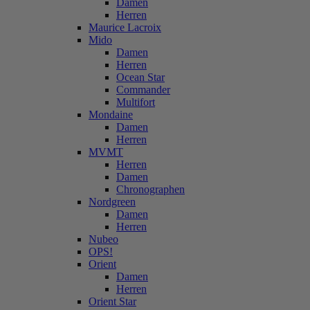
Damen
Herren
Maurice Lacroix
Mido
Damen
Herren
Ocean Star
Commander
Multifort
Mondaine
Damen
Herren
MVMT
Herren
Damen
Chronographen
Nordgreen
Damen
Herren
Nubeo
OPS!
Orient
Damen
Herren
Orient Star