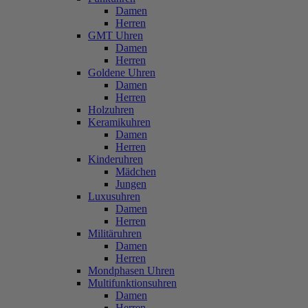
Damen
Herren
GMT Uhren
Damen
Herren
Goldene Uhren
Damen
Herren
Holzuhren
Keramikuhren
Damen
Herren
Kinderuhren
Mädchen
Jungen
Luxusuhren
Damen
Herren
Militäruhren
Damen
Herren
Mondphasen Uhren
Multifunktionsuhren
Damen
Herren