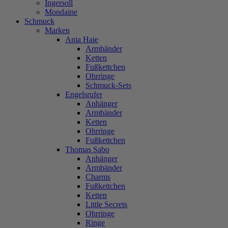
Ingersoll
Mondaine
Schmuck
Marken
Ania Haie
Armbänder
Ketten
Fußkettchen
Ohrringe
Schmuck-Sets
Engelsrufer
Anhänger
Armbänder
Ketten
Ohrringe
Fußkettchen
Thomas Sabo
Anhänger
Armbänder
Charms
Fußkettchen
Ketten
Little Secrets
Ohrringe
Ringe