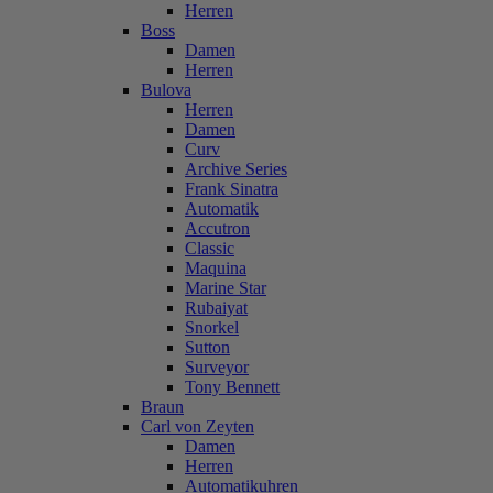
Herren
Boss
Damen
Herren
Bulova
Herren
Damen
Curv
Archive Series
Frank Sinatra
Automatik
Accutron
Classic
Maquina
Marine Star
Rubaiyat
Snorkel
Sutton
Surveyor
Tony Bennett
Braun
Carl von Zeyten
Damen
Herren
Automatikuhren