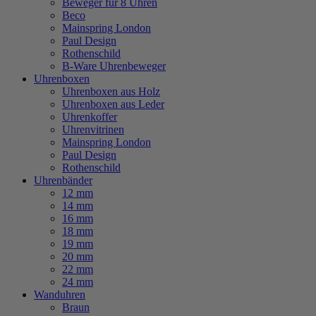
Beweger für 8 Uhren
Beco
Mainspring London
Paul Design
Rothenschild
B-Ware Uhrenbeweger
Uhrenboxen
Uhrenboxen aus Holz
Uhrenboxen aus Leder
Uhrenkoffer
Uhrenvitrinen
Mainspring London
Paul Design
Rothenschild
Uhrenbänder
12 mm
14 mm
16 mm
18 mm
19 mm
20 mm
22 mm
24 mm
Wanduhren
Braun