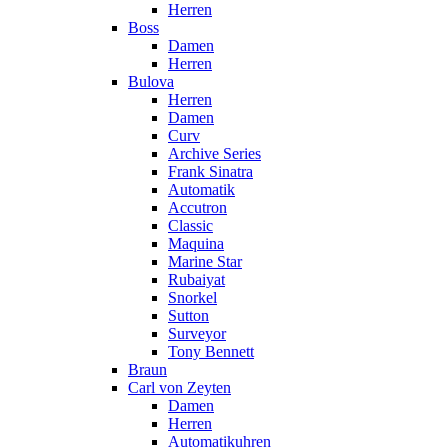
Herren
Boss
Damen
Herren
Bulova
Herren
Damen
Curv
Archive Series
Frank Sinatra
Automatik
Accutron
Classic
Maquina
Marine Star
Rubaiyat
Snorkel
Sutton
Surveyor
Tony Bennett
Braun
Carl von Zeyten
Damen
Herren
Automatikuhren