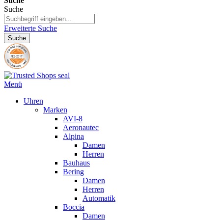
Suche
Suche
Erweiterte Suche
Suche
Menü
Uhren
Marken
AVI-8
Aeronautec
Alpina
Damen
Herren
Bauhaus
Bering
Damen
Herren
Automatik
Boccia
Damen