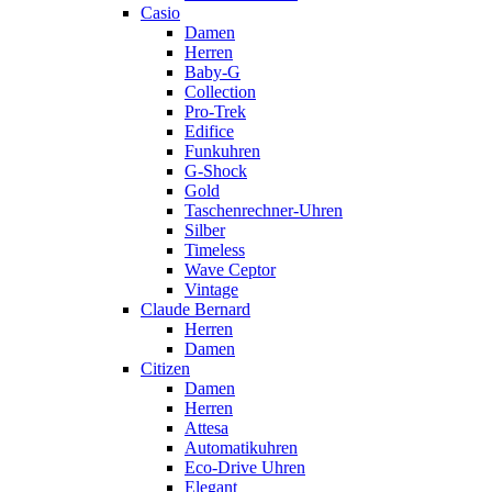
Casio
Damen
Herren
Baby-G
Collection
Pro-Trek
Edifice
Funkuhren
G-Shock
Gold
Taschenrechner-Uhren
Silber
Timeless
Wave Ceptor
Vintage
Claude Bernard
Herren
Damen
Citizen
Damen
Herren
Attesa
Automatikuhren
Eco-Drive Uhren
Elegant