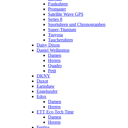
Funkuhren
Promaster
Satellite Wave GPS
Series 8
Sportuhren und Chronographen
Super-Titanium
Tsuyosa
Taucheruhren
Daisy Dixon
Daniel Wellington
Damen
Herren
Quadro
Petit
DKNY
Duxot
Earnshaw
Engelsrufer
Edox
Damen
Herren
ETT Eco Tech Time
Damen
Herren
Festina