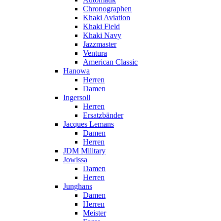
Chronographen
Khaki Aviation
Khaki Field
Khaki Navy
Jazzmaster
Ventura
American Classic
Hanowa
Herren
Damen
Ingersoll
Herren
Ersatzbänder
Jacques Lemans
Damen
Herren
JDM Military
Jowissa
Damen
Herren
Junghans
Damen
Herren
Meister