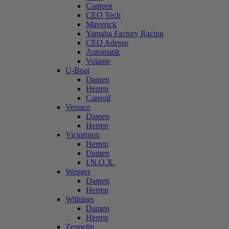
Canteen
CEO Tech
Maverick
Yamaha Factory Racing
CEO Adesso
Automatik
Volante
U-Boat
Damen
Herren
Capsoil
Versace
Damen
Herren
Victorinox
Herren
Damen
I.N.O.X.
Wenger
Damen
Herren
Withings
Damen
Herren
Zeppelin