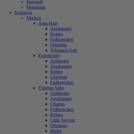
Ingersoll
Mondaine
Schmuck
Marken
Ania Haie
Armbänder
Ketten
Fußkettchen
Ohrringe
Schmuck-Sets
Engelsrufer
Anhänger
Armbänder
Ketten
Ohrringe
Fußkettchen
Thomas Sabo
Anhänger
Armbänder
Charms
Fußkettchen
Ketten
Little Secrets
Ohrringe
Ringe