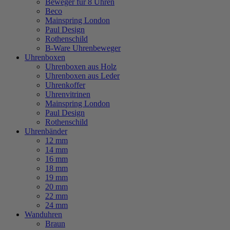
Beweger für 8 Uhren
Beco
Mainspring London
Paul Design
Rothenschild
B-Ware Uhrenbeweger
Uhrenboxen
Uhrenboxen aus Holz
Uhrenboxen aus Leder
Uhrenkoffer
Uhrenvitrinen
Mainspring London
Paul Design
Rothenschild
Uhrenbänder
12 mm
14 mm
16 mm
18 mm
19 mm
20 mm
22 mm
24 mm
Wanduhren
Braun