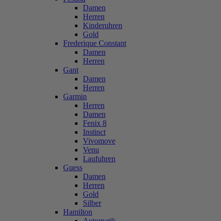
Damen
Herren
Kinderuhren
Gold
Frederique Constant
Damen
Herren
Gant
Damen
Herren
Garmin
Herren
Damen
Fenix 8
Instinct
Vivomove
Venu
Laufuhren
Guess
Damen
Herren
Gold
Silber
Hamilton
Automatik