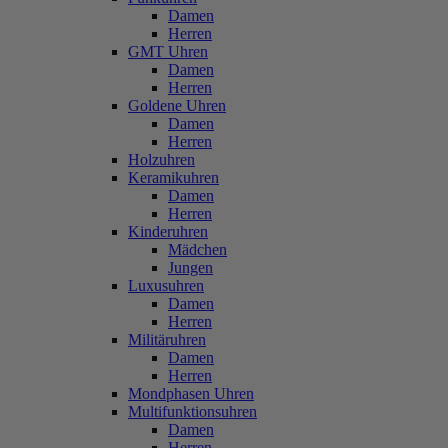
Damen
Herren
GMT Uhren
Damen
Herren
Goldene Uhren
Damen
Herren
Holzuhren
Keramikuhren
Damen
Herren
Kinderuhren
Mädchen
Jungen
Luxusuhren
Damen
Herren
Militäruhren
Damen
Herren
Mondphasen Uhren
Multifunktionsuhren
Damen
Herren