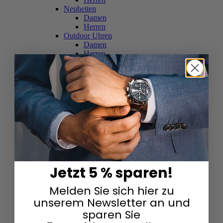
Neuheiten
Damen
Herren
Outdoor Uhren
Damen
Herren
Schweizer Uhren
Damen
Herren
Skelettuhren
Damen
Herren
Smartwatches
Damen
Herren
Solaruhren
Herren
Damen
Jetzt 5 % sparen!
Sportuhren
Damen
Melden Sie sich hier zu
Herren
Swarovski & Edelsteine
unserem Newsletter an und
Damen
sparen Sie
Herren