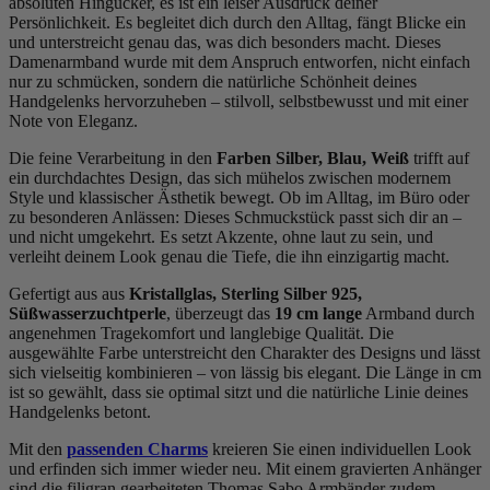
absoluten Hingucker, es ist ein leiser Ausdruck deiner
Persönlichkeit. Es begleitet dich durch den Alltag, fängt Blicke ein
und unterstreicht genau das, was dich besonders macht. Dieses
Damenarmband wurde mit dem Anspruch entworfen, nicht einfach
nur zu schmücken, sondern die natürliche Schönheit deines
Handgelenks hervorzuheben – stilvoll, selbstbewusst und mit einer
Note von Eleganz.
Die feine Verarbeitung in den
Farben Silber, Blau, Weiß
trifft auf
ein durchdachtes Design, das sich mühelos zwischen modernem
Style und klassischer Ästhetik bewegt. Ob im Alltag, im Büro oder
zu besonderen Anlässen: Dieses Schmuckstück passt sich dir an –
und nicht umgekehrt. Es setzt Akzente, ohne laut zu sein, und
verleiht deinem Look genau die Tiefe, die ihn einzigartig macht.
Gefertigt aus aus
Kristallglas, Sterling Silber 925,
Süßwasserzuchtperle
, überzeugt das
19 cm lange
Armband durch
angenehmen Tragekomfort und langlebige Qualität. Die
ausgewählte Farbe unterstreicht den Charakter des Designs und lässt
sich vielseitig kombinieren – von lässig bis elegant. Die Länge in cm
ist so gewählt, dass sie optimal sitzt und die natürliche Linie deines
Handgelenks betont.
Mit den
passenden Charms
kreieren Sie einen individuellen Look
und erfinden sich immer wieder neu. Mit einem gravierten Anhänger
sind die filigran gearbeiteten Thomas Sabo Armbänder zudem