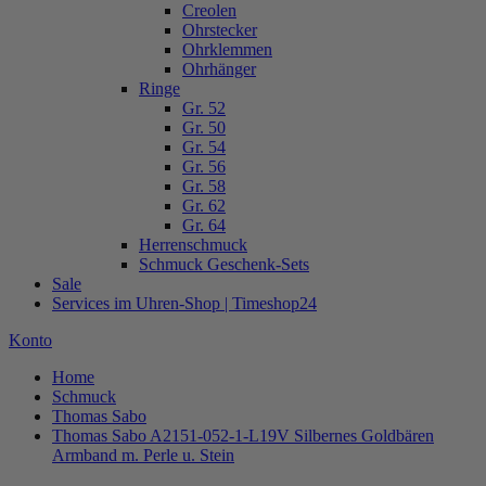
Creolen
Ohrstecker
Ohrklemmen
Ohrhänger
Ringe
Gr. 52
Gr. 50
Gr. 54
Gr. 56
Gr. 58
Gr. 62
Gr. 64
Herrenschmuck
Schmuck Geschenk-Sets
Sale
Services im Uhren-Shop | Timeshop24
Konto
Home
Schmuck
Thomas Sabo
Thomas Sabo A2151-052-1-L19V Silbernes Goldbären
Armband m. Perle u. Stein