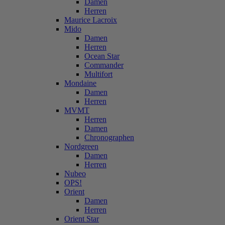
Damen
Herren
Maurice Lacroix
Mido
Damen
Herren
Ocean Star
Commander
Multifort
Mondaine
Damen
Herren
MVMT
Herren
Damen
Chronographen
Nordgreen
Damen
Herren
Nubeo
OPS!
Orient
Damen
Herren
Orient Star