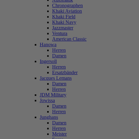
Chronographen
Khaki Aviation
Khaki Field
Khaki Navy
Jazzmaster
Ventura
American Classic
Hanowa
Herren
Damen
Ingersoll
Herren
Ersatzbänder
Jacques Lemans
Damen
Herren
JDM Military
Jowissa
Damen
Herren
Junghans
Damen
Herren
Meister