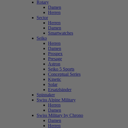
Rotary
Damen
Herren
Sector
Herren
Damen
Smartwatches
Seiko
Herren
Damen
Prospex
Presage
Astron
Seiko 5 Sports
Conceptual Series
Kinetic
Solar
Ersatzbänder
Spinnaker
Swiss Alpine Military
Herren
Damen
Swiss Military by Chrono
Damen
Herren