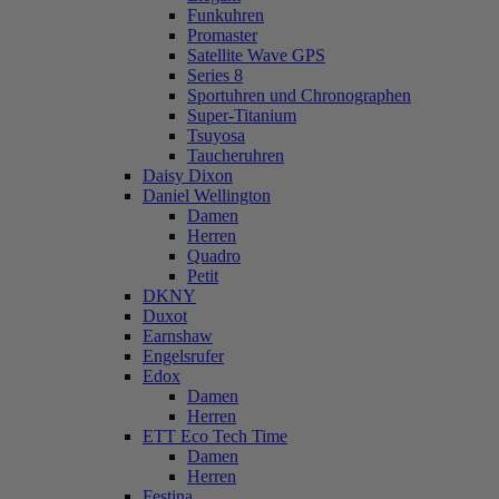
Funkuhren
Promaster
Satellite Wave GPS
Series 8
Sportuhren und Chronographen
Super-Titanium
Tsuyosa
Taucheruhren
Daisy Dixon
Daniel Wellington
Damen
Herren
Quadro
Petit
DKNY
Duxot
Earnshaw
Engelsrufer
Edox
Damen
Herren
ETT Eco Tech Time
Damen
Herren
Festina