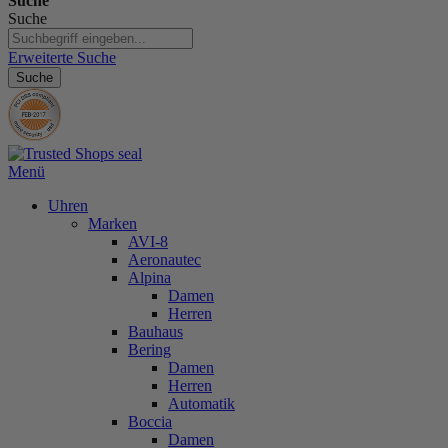
Suche
Suche
Erweiterte Suche
Suche
Menü
Uhren
Marken
AVI-8
Aeronautec
Alpina
Damen
Herren
Bauhaus
Bering
Damen
Herren
Automatik
Boccia
Damen