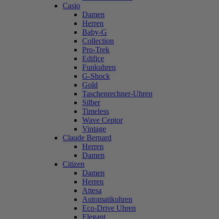
Casio
Damen
Herren
Baby-G
Collection
Pro-Trek
Edifice
Funkuhren
G-Shock
Gold
Taschenrechner-Uhren
Silber
Timeless
Wave Ceptor
Vintage
Claude Bernard
Herren
Damen
Citizen
Damen
Herren
Attesa
Automatikuhren
Eco-Drive Uhren
Elegant