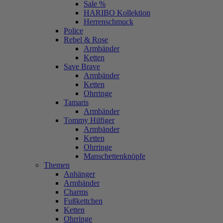
Sale %
HARIBO Kollektion
Herrenschmuck
Police
Rebel & Rose
Armbänder
Ketten
Save Brave
Armbänder
Ketten
Ohrringe
Tamaris
Armbänder
Tommy Hilfiger
Armbänder
Ketten
Ohrringe
Manschettenknöpfe
Themen
Anhänger
Armbänder
Charms
Fußkettchen
Ketten
Ohrringe