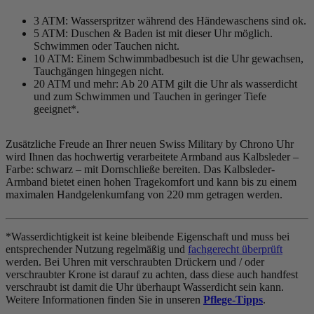
3 ATM: Wasserspritzer während des Händewaschens sind ok.
5 ATM: Duschen & Baden ist mit dieser Uhr möglich.
Schwimmen oder Tauchen nicht.
10 ATM: Einem Schwimmbadbesuch ist die Uhr gewachsen,
Tauchgängen hingegen nicht.
20 ATM und mehr: Ab 20 ATM gilt die Uhr als wasserdicht
und zum Schwimmen und Tauchen in geringer Tiefe
geeignet*.
Zusätzliche Freude an Ihrer neuen Swiss Military by Chrono Uhr
wird Ihnen das hochwertig verarbeitete Armband aus Kalbsleder –
Farbe:
schwarz
– mit Dornschließe bereiten. Das Kalbsleder-
Armband bietet einen hohen Tragekomfort und kann bis zu einem
maximalen Handgelenkumfang von 220 mm getragen werden.
*Wasserdichtigkeit ist keine bleibende Eigenschaft und muss bei
entsprechender Nutzung regelmäßig und
fachgerecht überprüft
werden. Bei Uhren mit verschraubten Drückern und / oder
verschraubter Krone ist darauf zu achten, dass diese auch handfest
verschraubt ist damit die Uhr überhaupt Wasserdicht sein kann.
Weitere Informationen finden Sie in unseren
Pflege-Tipps
.