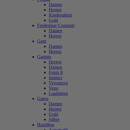
Damen
Herren
Kinderuhren
Gold
Frederique Constant
Damen
Herren
Gant
Damen
Herren
Garmin
Herren
Damen
Fenix 8
Instinct
Vivomove
Venu
Laufuhren
Guess
Damen
Herren
Gold
Silber
Hamilton
Automatik