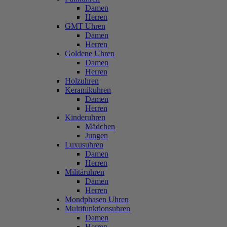
Damen
Herren
GMT Uhren
Damen
Herren
Goldene Uhren
Damen
Herren
Holzuhren
Keramikuhren
Damen
Herren
Kinderuhren
Mädchen
Jungen
Luxusuhren
Damen
Herren
Militäruhren
Damen
Herren
Mondphasen Uhren
Multifunktionsuhren
Damen
Herren