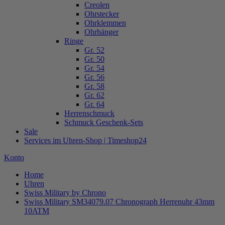
Creolen
Ohrstecker
Ohrklemmen
Ohrhänger
Ringe
Gr. 52
Gr. 50
Gr. 54
Gr. 56
Gr. 58
Gr. 62
Gr. 64
Herrenschmuck
Schmuck Geschenk-Sets
Sale
Services im Uhren-Shop | Timeshop24
Konto
Home
Uhren
Swiss Military by Chrono
Swiss Military SM34079.07 Chronograph Herrenuhr 43mm
10ATM