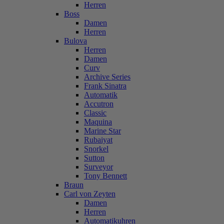
Herren
Boss
Damen
Herren
Bulova
Herren
Damen
Curv
Archive Series
Frank Sinatra
Automatik
Accutron
Classic
Maquina
Marine Star
Rubaiyat
Snorkel
Sutton
Surveyor
Tony Bennett
Braun
Carl von Zeyten
Damen
Herren
Automatikuhren