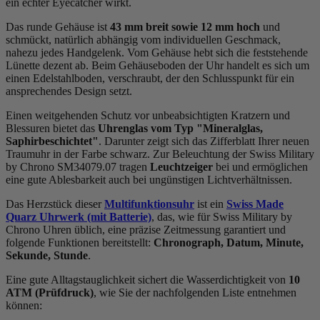
ein echter Eyecatcher wirkt.
Das
rund
e Gehäuse ist
43 mm breit
sowie 12 mm hoch
und
schmückt, natürlich abhängig vom individuellen Geschmack,
nahezu jedes Handgelenk. Vom Gehäuse hebt sich die
feststehend
e
Lünette dezent ab. Beim Gehäuseboden der Uhr handelt es sich um
einen Edelstahlboden, verschraubt, der den Schlusspunkt für ein
ansprechendes Design setzt.
Einen weitgehenden Schutz vor unbeabsichtigten Kratzern und
Blessuren bietet das
Uhrenglas vom Typ "Mineralglas,
Saphirbeschichtet"
. Darunter zeigt sich das Zifferblatt Ihrer neuen
Traumuhr in der Farbe
schwarz
. Zur Beleuchtung der Swiss Military
by Chrono SM34079.07 tragen
Leuchtzeiger
bei und ermöglichen
eine gute Ablesbarkeit auch bei ungünstigen Lichtverhältnissen.
Das Herzstück dieser
Multifunktionsuhr
ist ein
Swiss Made
Quarz Uhrwerk (mit Batterie)
, das, wie für Swiss Military by
Chrono Uhren üblich, eine präzise Zeitmessung garantiert und
folgende Funktionen bereitstellt:
Chronograph, Datum, Minute,
Sekunde, Stunde
.
Eine gute Alltagstauglichkeit sichert die Wasserdichtigkeit von
10
ATM (Prüfdruck)
, wie Sie der nachfolgenden Liste entnehmen
können: