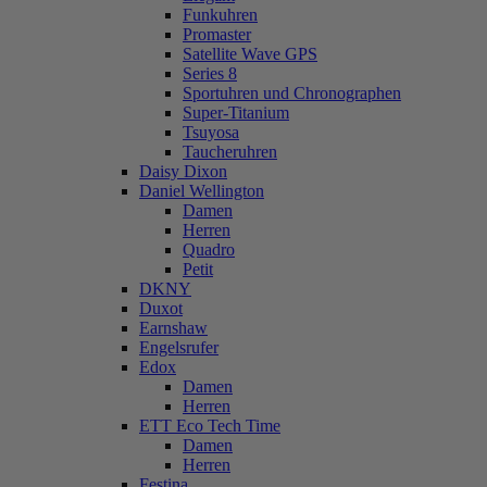
Funkuhren
Promaster
Satellite Wave GPS
Series 8
Sportuhren und Chronographen
Super-Titanium
Tsuyosa
Taucheruhren
Daisy Dixon
Daniel Wellington
Damen
Herren
Quadro
Petit
DKNY
Duxot
Earnshaw
Engelsrufer
Edox
Damen
Herren
ETT Eco Tech Time
Damen
Herren
Festina