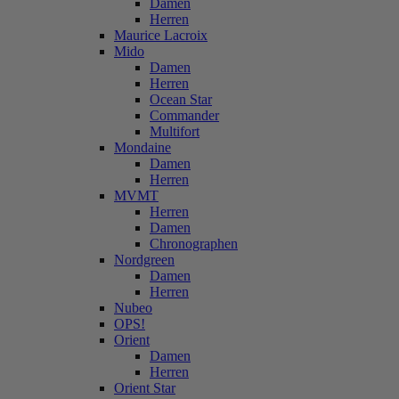
Damen
Herren
Maurice Lacroix
Mido
Damen
Herren
Ocean Star
Commander
Multifort
Mondaine
Damen
Herren
MVMT
Herren
Damen
Chronographen
Nordgreen
Damen
Herren
Nubeo
OPS!
Orient
Damen
Herren
Orient Star