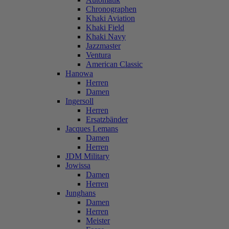
Chronographen
Khaki Aviation
Khaki Field
Khaki Navy
Jazzmaster
Ventura
American Classic
Hanowa
Herren
Damen
Ingersoll
Herren
Ersatzbänder
Jacques Lemans
Damen
Herren
JDM Military
Jowissa
Damen
Herren
Junghans
Damen
Herren
Meister