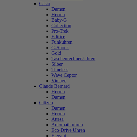
Casio
Damen
Herren
Baby-G
Collection
Pro-Trek
Edifice
Funkuhren
G-Shock
Gold
Taschenrechner-Uhren
Silber
Timeless
Wave Ceptor
Vintage
Claude Bernard
Herren
Damen
Citizen
Damen
Herren
Attesa
Automatikuhren
Eco-Drive Uhren
Elegant