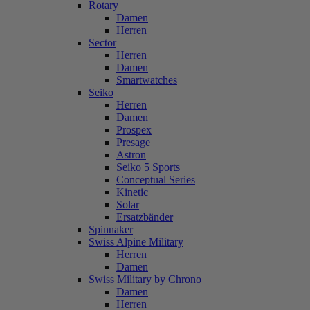
Rotary
Damen
Herren
Sector
Herren
Damen
Smartwatches
Seiko
Herren
Damen
Prospex
Presage
Astron
Seiko 5 Sports
Conceptual Series
Kinetic
Solar
Ersatzbänder
Spinnaker
Swiss Alpine Military
Herren
Damen
Swiss Military by Chrono
Damen
Herren