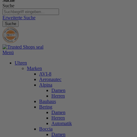
Suche
Suche
Erweiterte Suche
Suche
Menü
Uhren
Marken
AVI-8
Aeronautec
Alpina
Damen
Herren
Bauhaus
Bering
Damen
Herren
Automatik
Boccia
Damen