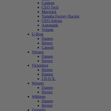
Canteen
CEO Tech
Maverick
Yamaha Factory Racing
CEO Adesso
Automatik
Volante
U-Boat
Damen
Herren
Capsoil
Versace
Damen
Herren
Victorinox
Herren
Damen
I.N.O.X.
Wenger
Damen
Herren
Withings
Damen
Herren
Zeppelin