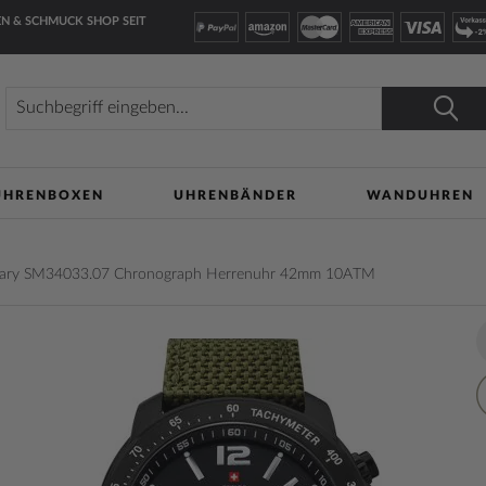
N & SCHMUCK SHOP SEIT
Suche
Suche
UHRENBOXEN
UHRENBÄNDER
WANDUHREN
itary SM34033.07 Chronograph Herrenuhr 42mm 10ATM
lerie
Z
n
W
h