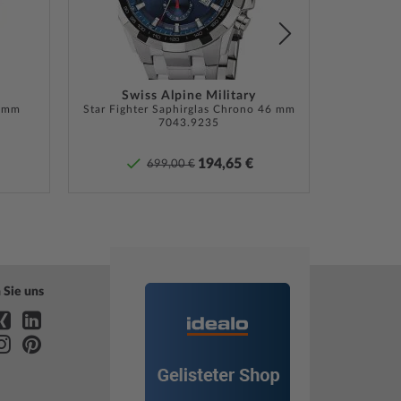
ng, Box, Garantie Dok., Umkarton
 Herstellergarantie! Die genaue Garantiebeschreibung
Swiss Alpine Military
6 mm
 Adresse des Garantiegebers finden Sie bei Lieferung
Star Fighter Saphirglas Chrono 46 mm
Lunar 
7043.9235
e in der Produktdokumentation.
194,65 €
699,00 €
»
 Sie uns