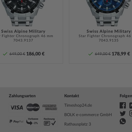
Chrono Uhr wird Ihnen das
Max. Handgelenkumfang
220
:
grün
– mit Dornschließe
gekomfort und kann bis zu
tragen werden.
Lieferumfang
Anleitu
Garantie
5 Jahre
Swiss Alpine Military
Swiss Alpine Military
r Fighter Chronograph 46 mm
Star Fighter Chronograph 4
und die
7043.9137
7043.9135
nd muss bei entsprechender
der War
n. Bei Uhren mit
186,00 €
178,99 €
ne ist darauf zu achten,
649,00 €
649,00 €
Uhr überhaupt Wasserdicht
Sicherheits- und Produktressourcen 
ren
Pflege-Tipps
.
Zahlungsarten
Kontakt
Folgen
Timeshop24.de
BOLK e-commerce GmbH
Rathausplatz 3