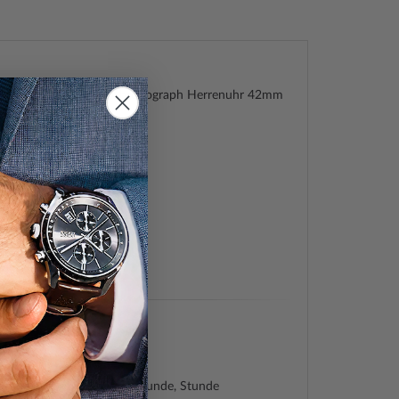
Military SM34033.07 Chronograph Herrenuhr 42mm
graph
19111768
ilitary by Chrono
589
33.07
ch
e (Quarz)
Made
graph, Datum, Minute, Sekunde, Stunde