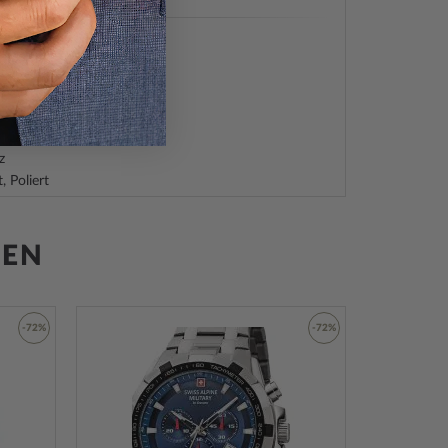
hl
z
, Poliert
t, Mineralglas
ehend
hlboden, verschraubt
GEN
z
ndexe, Leuchtzeiger
-72%
-72%
Armband
Zur
Zur
Wunschliste
Wunschliste
hließe
hinzufügen
hinzufügen