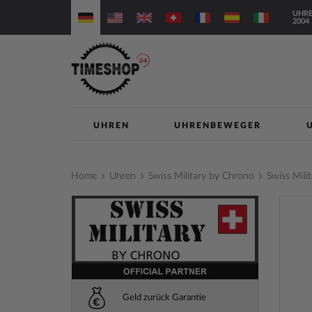
Direkt
UHRE
zum
2004
Inhalt
UHREN
UHRENBEWEGER
Home
Uhren
Swiss Military by Chrono
Swiss Mil
Zum
Ende
der
Bilderga
springe
Geld zurück Garantie