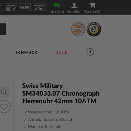
Live-Chat
Anmelden
Warenkorb
SCHMUCK
SALE
SERVICES
IM
UHREN-
SHOP
|
TIMESHOP24
Swiss Military
SM34033.07 Chronograph
Zoom
Herrenuhr 42mm 10ATM
in
ur
unschliste
Wasserdichte: 10 ATM
inzufügen
Antrieb: Batterie (Quarz)
Material: Edelstahl