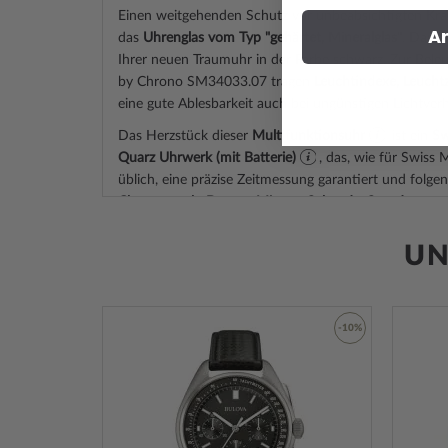
Einen weitgehenden Schutz vor unbeabsichtigten Krat
A
das
Uhrenglas vom Typ "gehärtet, Mineralglas"
. Darunt
Ihrer neuen Traumuhr in der Farbe
schwarz
. Zur Bele
by Chrono SM34033.07 tragen
Leuchtindexe, Leuchtz
eine gute Ablesbarkeit auch bei ungünstigen Lichtverh
Das Herzstück dieser
Multifunktionsuhr
ist ein
Sw
Quarz Uhrwerk (mit Batterie)
, das, wie für Swiss
üblich, eine präzise Zeitmessung garantiert und folgen
Chronograph, Datum, Minute, Sekunde, Stunde
.
Eine gute Alltagstauglichkeit sichert die Wasserdichti
UN
(Prüfdruck)
, wie Sie der nachfolgenden Liste entneh
3 ATM: Wasserspritzer während des Händewasche
5 ATM: Duschen & Baden ist mit dieser Uhr mögl
-53%
-10%
Tauchen nicht.
10 ATM: Einem Schwimmbadbesuch ist die Uhr g
hingegen nicht.
Zur
Zur
20 ATM und mehr: Ab 20 ATM gilt die Uhr als wa
Wunschliste
Wunschliste
Schwimmen und Tauchen in geringer Tiefe geeigne
hinzufügen
hinzufügen