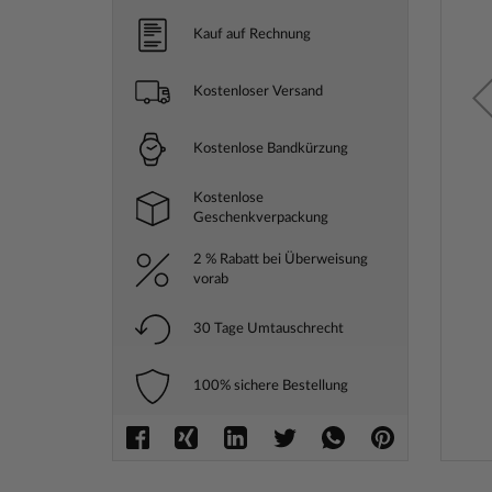
Kauf auf Rechnung
Kostenloser Versand
Kostenlose Bandkürzung
Kostenlose
Geschenkverpackung
2 % Rabatt bei Überweisung
vorab
30 Tage Umtauschrecht
100% sichere Bestellung
Zum
Anfang
der
Bilderga
springe