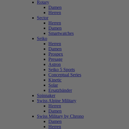
Rotary
Damen
Herren
Sector
Herren
Damen
Smartwatches
Seiko
Herren
Damen
Prospex
Presage
Astron
Seiko 5 Sports
Conceptual Series
Kinetic
Solar
Ersatzbänder
Spinnaker
Swiss Alpine Military
Herren
Damen
Swiss Military by Chrono
Damen
Herren