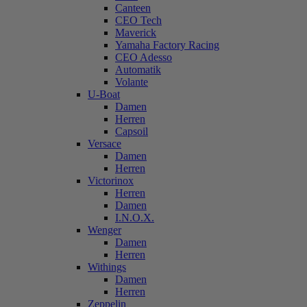
Canteen
CEO Tech
Maverick
Yamaha Factory Racing
CEO Adesso
Automatik
Volante
U-Boat
Damen
Herren
Capsoil
Versace
Damen
Herren
Victorinox
Herren
Damen
I.N.O.X.
Wenger
Damen
Herren
Withings
Damen
Herren
Zeppelin