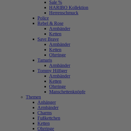
Sale %
HARIBO Kollektion
Herrenschmuck
Police
Rebel & Rose
Armbänder
Ketten
Save Brave
Armbänder
Ketten
Ohrringe
Tamaris
Armbänder
Tommy Hilfiger
Armbänder
Ketten
Ohrringe
Manschettenknöpfe
Themen
Anhänger
Armbänder
Charms
Fußkettchen
Ketten
Ohrringe