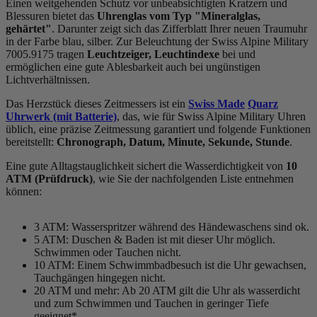
Einen weitgehenden Schutz vor unbeabsichtigten Kratzern und
Blessuren bietet das
Uhrenglas vom Typ "Mineralglas,
gehärtet"
. Darunter zeigt sich das Zifferblatt Ihrer neuen Traumuhr
in der Farbe
blau, silber
. Zur Beleuchtung der Swiss Alpine Military
7005.9175 tragen
Leuchtzeiger, Leuchtindexe
bei und
ermöglichen eine gute Ablesbarkeit auch bei ungünstigen
Lichtverhältnissen.
Das Herzstück dieses Zeitmessers ist ein
Swiss Made
Quarz
Uhrwerk (mit Batterie)
, das, wie für Swiss Alpine Military Uhren
üblich, eine präzise Zeitmessung garantiert und folgende Funktionen
bereitstellt:
Chronograph, Datum, Minute, Sekunde, Stunde
.
Eine gute Alltagstauglichkeit sichert die Wasserdichtigkeit von
10
ATM (Prüfdruck)
, wie Sie der nachfolgenden Liste entnehmen
können:
3 ATM: Wasserspritzer während des Händewaschens sind ok.
5 ATM: Duschen & Baden ist mit dieser Uhr möglich.
Schwimmen oder Tauchen nicht.
10 ATM: Einem Schwimmbadbesuch ist die Uhr gewachsen,
Tauchgängen hingegen nicht.
20 ATM und mehr: Ab 20 ATM gilt die Uhr als wasserdicht
und zum Schwimmen und Tauchen in geringer Tiefe
geeignet*.