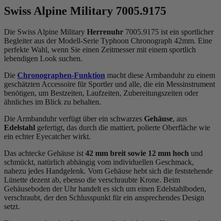
Swiss Alpine Military 7005.9175
Die Swiss Alpine Military
Herrenuhr
7005.9175 ist ein sportlicher
Begleiter aus der Modell-Serie Typhoon Chronograph 42mm. Eine
perfekte Wahl, wenn Sie einen Zeitmesser mit einem sportlich
lebendigen Look suchen.
Die
Chronographen-Funktion
macht diese Armbanduhr zu einem
geschätzten Accessoire für Sportler und alle, die ein Messinstrument
benötigen, um Bestzeiten, Laufzeiten, Zubereitungszeiten oder
ähnliches im Blick zu behalten.
Die Armbanduhr verfügt über ein schwarzes
Gehäuse
, aus
Edelstahl
gefertigt, das durch die
mattiert, poliert
e Oberfläche wie
ein echter Eyecatcher wirkt.
Das
achteck
e Gehäuse ist
42 mm breit
sowie 12 mm hoch
und
schmückt, natürlich abhängig vom individuellen Geschmack,
nahezu jedes Handgelenk. Vom Gehäuse hebt sich die
feststehend
e
Lünette dezent ab, ebenso die
verschraubt
e Krone. Beim
Gehäuseboden der Uhr handelt es sich um einen Edelstahlboden,
verschraubt, der den Schlusspunkt für ein ansprechendes Design
setzt.