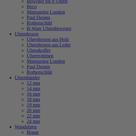
Beweger für 8 Uhren
Beco
Mainspring London
Paul Design
Rothenschild
B-Ware Uhrenbeweger
Uhrenboxen
Uhrenboxen aus Holz
Uhrenboxen aus Leder
Uhrenkoffer
Uhrenvitrinen
Mainspring London
Paul Design
Rothenschild
Uhrenbänder
12 mm
14 mm
16 mm
18 mm
19 mm
20 mm
22 mm
24 mm
Wanduhren
Braun