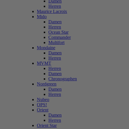
Damen
Herren
Maurice Lacroix
Mido
Damen
Herren
Ocean Star
Commander
Multifort
Mondaine
Damen
Herren
MVMT
Herren
Damen
Chronographen
Nordgreen
Damen
Herren
Nubeo
OPS!
Orient
Damen
Herren
Orient Star