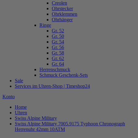
Creolen
Ohrstecker
Ohrklemmen
Ohrhänger
Ringe
Gr. 52
Gr. 50
Gr. 54
Gr. 56
Gr. 58
Gr. 62
Gr. 64
Herrenschmuck
Schmuck Geschenk-Sets
Sale
Services im Uhren-Shop | Timeshop24
Konto
Home
Uhren
Swiss Alpine Military
Swiss Alpine Military 7005.9175 Typhoon Chronograph
Herrenuhr 42mm 10ATM