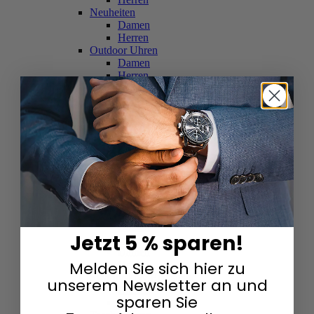
Neuheiten
Damen
Herren
Outdoor Uhren
Damen
Herren
Schweizer Uhren
Damen
Herren
Skelettuhren
Damen
Herren
Smartwatches
Damen
Herren
Solaruhren
Herren
Damen
Jetzt 5 % sparen!
Sportuhren
Damen
Melden Sie sich hier zu
Herren
Swarovski & Edelsteine
unserem Newsletter an und
Damen
sparen Sie
Herren