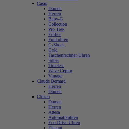
Casio
Damen
Herren
Baby-G
Collection
Pro-Trek
Edifice
Funkuhren
G-Shock
Gold
Taschenrechner-Uhren
Silber
Timeless
Wave Ceptor
Vintage
Claude Bernard
Herren
Damen
Citizen
Damen
Herren
Attesa
Automatikuhren
Eco-Drive Uhren
Elegant