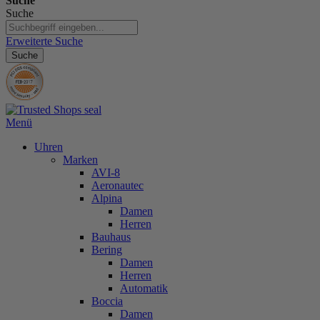
Suche
Suche
Erweiterte Suche
Suche
Menü
Uhren
Marken
AVI-8
Aeronautec
Alpina
Damen
Herren
Bauhaus
Bering
Damen
Herren
Automatik
Boccia
Damen