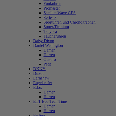
Funkuhren
Promaster
Satellite Wave GPS
Series 8
Sportuhren und Chronographen
Super-Titanium
Tsuyosa
Taucheruhren
Daisy Dixon
Daniel Wellington
Damen
Herren
Quadro
Petit
DKNY
Duxot
Earnshaw
Engelsrufer
Edox
Damen
Herren
ETT Eco Tech Time
Damen
Herren
Festina