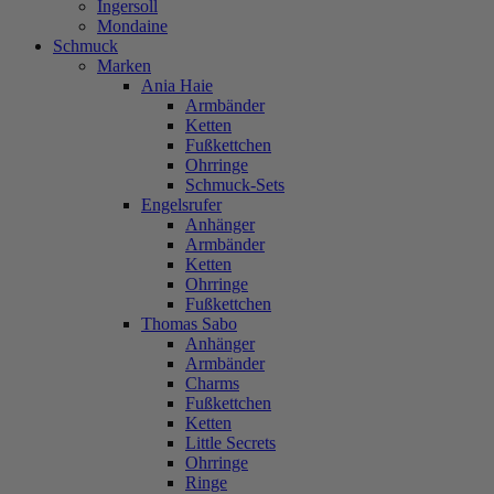
Ingersoll
Mondaine
Schmuck
Marken
Ania Haie
Armbänder
Ketten
Fußkettchen
Ohrringe
Schmuck-Sets
Engelsrufer
Anhänger
Armbänder
Ketten
Ohrringe
Fußkettchen
Thomas Sabo
Anhänger
Armbänder
Charms
Fußkettchen
Ketten
Little Secrets
Ohrringe
Ringe