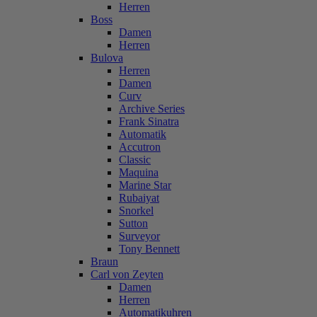
Herren
Boss
Damen
Herren
Bulova
Herren
Damen
Curv
Archive Series
Frank Sinatra
Automatik
Accutron
Classic
Maquina
Marine Star
Rubaiyat
Snorkel
Sutton
Surveyor
Tony Bennett
Braun
Carl von Zeyten
Damen
Herren
Automatikuhren