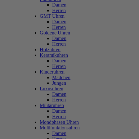
Damen
Herren
GMT Uhren
Damen
Herren
Goldene Uhren
Damen
Herren
Holzuhren
Keramikuhren
Damen
Herren
Kinderuhren
Mädchen
Jungen
Luxusuhren
Damen
Herren
Militäruhren
Damen
Herren
Mondphasen Uhren
Multifunktionsuhren
Damen
Herren