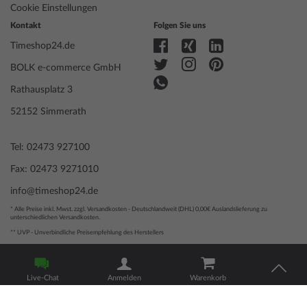
Cookie Einstellungen
Kontakt
Folgen Sie uns
Timeshop24.de
BOLK e-commerce GmbH
Rathausplatz 3
52152 Simmerath
Tel: 02473 927100
Fax: 02473 9271010
info@timeshop24.de
* Alle Preise inkl. Mwst. zzgl. Versandkosten - Deutschlandweit (DHL) 0,00€ Auslandslieferung zu
unterschiedlichen Versandkosten.
** UVP - Unverbindliche Preisempfehlung des Herstellers
© 2004 - 2026, BOLK e-commerce GmbH | Technische Umsetzung
durch
www.mediarox.de
Live-Chat
Anmelden
Warenkorb