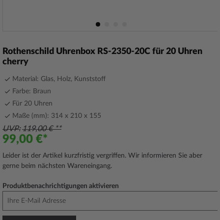
Zum
Anfang
Rothenschild Uhrenbox RS-2350-20C für 20 Uhren
der
cherry
Bildergalerie
springen
Material: Glas, Holz, Kunststoff
Farbe: Braun
Für 20 Uhren
Maße (mm): 314 x 210 x 155
UVP
119,00 €
99,00 €
Leider ist der Artikel kurzfristig vergriffen. Wir informieren Sie aber
gerne beim nächsten Wareneingang.
Produktbenachrichtigungen aktivieren