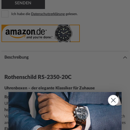
SENDEN
Ich habe die
Datenschutzerklärung
gelesen.
Beschreibung
Rothenschild RS-2350-20C
Uhrenboxen – der elegante Klassiker für Zuhause
Rothenschild Uhrenboxen
sind die wohl bekannteste Form der
Uhrenaufbewahrung. Rothenschild legt großen Wert auf
hochwertige Materialien (Glas, Holz, Kunststoff)
und präzise
Verarbeitung. Das spürt man nicht nur an der Haptik, sondern auch
am Gewicht: Die Rothenschild RS-2350-20C bringt ein angenehmes
Eigengewicht von 3.3 kg
mit, das Stabilität signalisiert und ein