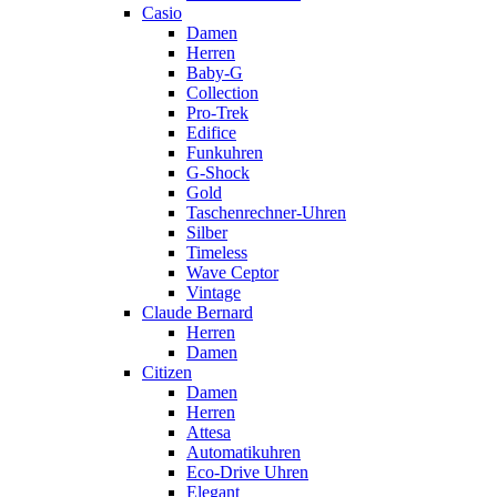
Casio
Damen
Herren
Baby-G
Collection
Pro-Trek
Edifice
Funkuhren
G-Shock
Gold
Taschenrechner-Uhren
Silber
Timeless
Wave Ceptor
Vintage
Claude Bernard
Herren
Damen
Citizen
Damen
Herren
Attesa
Automatikuhren
Eco-Drive Uhren
Elegant