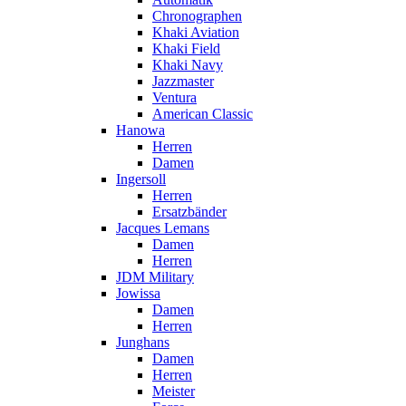
Chronographen
Khaki Aviation
Khaki Field
Khaki Navy
Jazzmaster
Ventura
American Classic
Hanowa
Herren
Damen
Ingersoll
Herren
Ersatzbänder
Jacques Lemans
Damen
Herren
JDM Military
Jowissa
Damen
Herren
Junghans
Damen
Herren
Meister