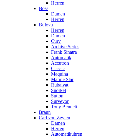
Herren
Boss
Damen
Herren
Bulova
Herren
Damen
Curv
Archive Series
Frank Sinatra
Automatik
Accutron
Classic
Maquina
Marine Star
Rubaiyat
Snorkel
Sutton
Surveyor
Tony Bennett
Braun
Carl von Zeyten
Damen
Herren
Automatikuhren