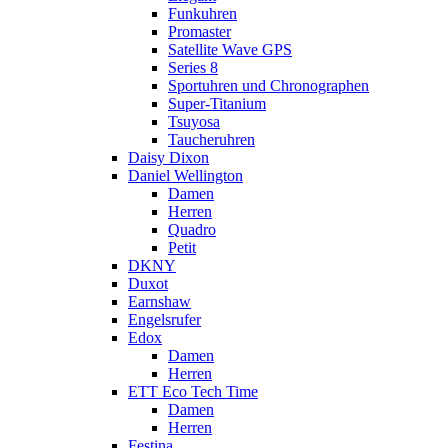
Funkuhren
Promaster
Satellite Wave GPS
Series 8
Sportuhren und Chronographen
Super-Titanium
Tsuyosa
Taucheruhren
Daisy Dixon
Daniel Wellington
Damen
Herren
Quadro
Petit
DKNY
Duxot
Earnshaw
Engelsrufer
Edox
Damen
Herren
ETT Eco Tech Time
Damen
Herren
Festina