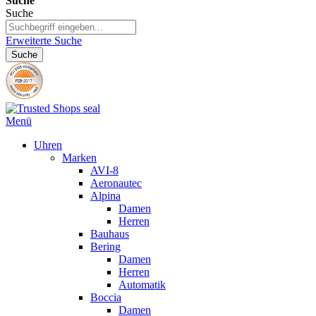
Suche
Suche
Erweiterte Suche
Suche
Menü
Uhren
Marken
AVI-8
Aeronautec
Alpina
Damen
Herren
Bauhaus
Bering
Damen
Herren
Automatik
Boccia
Damen