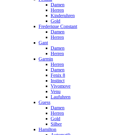
Damen
Herren
Kinderuhren
Gold
Frederique Constant
Damen
Herren
Gant
Damen
Herren
Garmin
Herren
Damen
Fenix 8
Instinct
Vivomove
Venu
Laufuhren
Guess
Damen
Herren
Gold
Silber
Hamilton
Automatik