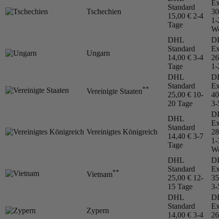
Ex
Standard
Tschechien
30
15,00 €
2-4
1-
Tage
We
DHL
D
Standard
Ex
Ungarn
14,00 €
3-4
26
Tage
1-
DHL
D
Standard
Ex
**
Vereinigte Staaten
25,00 €
10-
40
20 Tage
3-
D
DHL
Ex
Standard
Vereinigtes Königreich
28
14,40 €
3-7
1-
Tage
We
DHL
D
Standard
Ex
**
Vietnam
25,00 €
12-
35
15 Tage
3-
DHL
D
Standard
Ex
Zypern
14,00 €
3-4
26