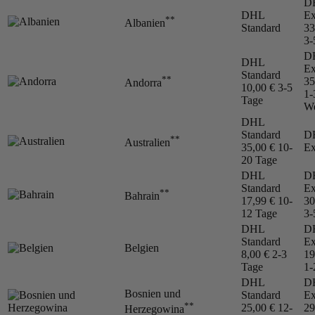
D
DHL
Ex
**
Albanien
Standard
33
3-
D
DHL
Ex
Standard
**
35
Andorra
10,00 €
3-5
1-
Tage
We
DHL
Standard
D
**
Australien
35,00 €
10-
Ex
20 Tage
DHL
D
Standard
Ex
**
Bahrain
17,99 €
10-
30
12 Tage
3-
DHL
D
Standard
Ex
Belgien
8,00 €
2-3
19
Tage
1-
DHL
D
Bosnien und
Standard
Ex
**
25,00 €
12-
29
Herzegowina