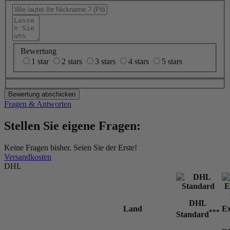
Bewertung
1 star
2 stars
3 stars
4 stars
5 stars
Bewertung abschicken
Fragen & Antworten
Stellen Sie eigene Fragen:
Keine Fragen bisher. Seien Sie der Erste!
Versandkosten
DHL
DHL
Land
Ex
***
Standard