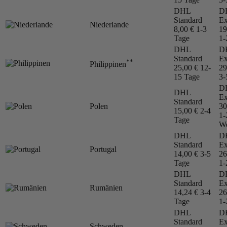
DHL
D
Standard
Ex
Niederlande
8,00 €
1-3
19
Tage
1-
DHL
D
Standard
Ex
**
Philippinen
25,00 €
12-
29
15 Tage
3-
D
DHL
Ex
Standard
Polen
30
15,00 €
2-4
1-
Tage
We
DHL
D
Standard
Ex
Portugal
14,00 €
3-5
26
Tage
1-
DHL
D
Standard
Ex
Rumänien
14,24 €
3-4
26
Tage
1-
DHL
D
Standard
Ex
Schweden