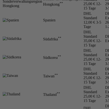
**
25,00 €
12-
29
Hongkong
15 Tage
3-
DHL
D
Standard
Ex
Spanien
12,00 €
3-5
26
Tage
1-
DHL
Standard
D
**
Südafrika
35,00 €
12-
Ex
15 Tage
DHL
D
Standard
Ex
**
Südkorea
25,00 €
12-
29
15 Tage
3-
DHL
D
Standard
Ex
**
Taiwan
25,00 €
12-
29
15 Tage
3-
DHL
D
Standard
Ex
**
Thailand
25,00 €
12-
29
15 Tage
3-
D
DHL