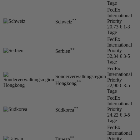
Tage
FedEx
International
**
Priority
Schweiz
20,73 €
1-3
Tage
FedEx
International
**
Priority
Serbien
32,34 €
3-5
Tage
FedEx
International
Sonderverwaltungsregion
Priority
**
Hongkong
22,90 €
3-5
Tage
FedEx
International
**
Priority
Südkorea
24,22 €
3-5
Tage
FedEx
International
**
Priority
Taiwan