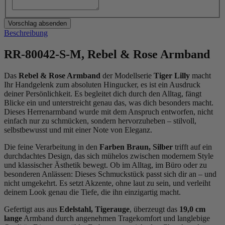
Beschreibung
RR-80042-S-M, Rebel & Rose Armband
Das
Rebel & Rose Armband
der Modellserie
Tiger Lilly
macht
Ihr Handgelenk zum absoluten Hingucker, es ist ein Ausdruck
deiner Persönlichkeit. Es begleitet dich durch den Alltag, fängt
Blicke ein und unterstreicht genau das, was dich besonders macht.
Dieses Herrenarmband wurde mit dem Anspruch entworfen, nicht
einfach nur zu schmücken, sondern hervorzuheben – stilvoll,
selbstbewusst und mit einer Note von Eleganz.
Die feine Verarbeitung in den
Farben Braun, Silber
trifft auf ein
durchdachtes Design, das sich mühelos zwischen modernem Style
und klassischer Ästhetik bewegt. Ob im Alltag, im Büro oder zu
besonderen Anlässen: Dieses Schmuckstück passt sich dir an – und
nicht umgekehrt. Es setzt Akzente, ohne laut zu sein, und verleiht
deinem Look genau die Tiefe, die ihn einzigartig macht.
Gefertigt aus aus
Edelstahl, Tigerauge
, überzeugt das
19,0 cm
lange
Armband durch angenehmen Tragekomfort und langlebige