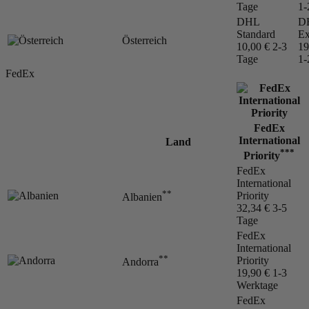
Tage
1-
DHL
D
Standard
Ex
Österreich
10,00 €
2-3
19
Tage
1-
FedEx
FedEx
International
Land
***
Priority
FedEx
International
**
Priority
Albanien
32,34 €
3-5
Tage
FedEx
International
**
Priority
Andorra
19,90 €
1-3
Werktage
FedEx