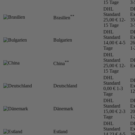
15 Tage
3-
DHL
D
Standard
Ex
**
Brasilien
25,00 €
12-
35
15 Tage
3-
DHL
D
Standard
Ex
Bulgarien
14,00 €
4-5
26
Tage
1-
DHL
Standard
D
**
China
25,00 €
12-
Ex
15 Tage
DHL
D
Standard
Deutschland
Ex
0,00 €
1-3
12
Tage
DHL
D
Standard
Ex
Dänemark
15,00 €
2-3
20
Tage
1-
DHL
D
Standard
Ex
Estland
14,23 €
4-5
26