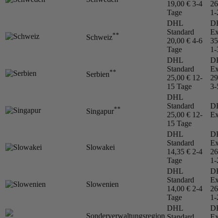
19,00 €
3-4
26
Tage
1-
DHL
D
Standard
Ex
**
Schweiz
20,00 €
4-6
35
Tage
1-
DHL
D
Standard
Ex
**
Serbien
25,00 €
12-
29
15 Tage
3-
DHL
Standard
D
**
Singapur
25,00 €
12-
Ex
15 Tage
DHL
D
Standard
Ex
Slowakei
14,35 €
2-4
26
Tage
1-
DHL
D
Standard
Ex
Slowenien
14,00 €
2-4
26
Tage
1-
DHL
D
Sonderverwaltungsregion
Standard
Ex