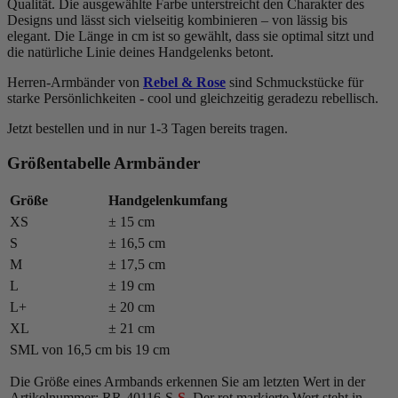
Qualität. Die ausgewählte Farbe unterstreicht den Charakter des
Designs und lässt sich vielseitig kombinieren – von lässig bis
elegant. Die Länge in cm ist so gewählt, dass sie optimal sitzt und
die natürliche Linie deines Handgelenks betont.
Herren-Armbänder von
Rebel & Rose
sind Schmuckstücke für
starke Persönlichkeiten - cool und gleichzeitig geradezu rebellisch.
Jetzt bestellen und in nur 1-3 Tagen bereits tragen.
Größentabelle Armbänder
Größe
Handgelenkumfang
XS
± 15 cm
S
± 16,5 cm
M
± 17,5 cm
L
± 19 cm
L+
± 20 cm
XL
± 21 cm
SML von 16,5 cm bis 19 cm
Die Größe eines Armbands erkennen Sie am letzten Wert in der
Artikelnummer: RR-40116-S-
S
. Der rot markierte Wert steht in