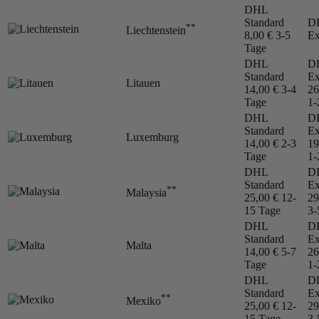
DHL
Standard
D
**
Liechtenstein
8,00 €
3-5
Ex
Tage
DHL
D
Standard
Ex
Litauen
14,00 €
3-4
26
Tage
1-
DHL
D
Standard
Ex
Luxemburg
14,00 €
2-3
19
Tage
1-
DHL
D
Standard
Ex
**
Malaysia
25,00 €
12-
29
15 Tage
3-
DHL
D
Standard
Ex
Malta
14,00 €
5-7
26
Tage
1-
DHL
D
Standard
Ex
**
Mexiko
25,00 €
12-
29
15 Tage
3-