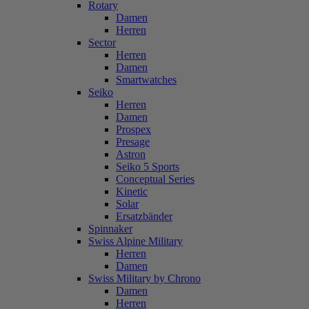
Rotary
Damen
Herren
Sector
Herren
Damen
Smartwatches
Seiko
Herren
Damen
Prospex
Presage
Astron
Seiko 5 Sports
Conceptual Series
Kinetic
Solar
Ersatzbänder
Spinnaker
Swiss Alpine Military
Herren
Damen
Swiss Military by Chrono
Damen
Herren