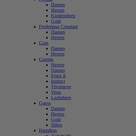
Damen
Herren
Kinderuhren
Gold
Frederique Constant
Damen
Herren
Gant
Damen
Herren
Garmin
Herren
Damen
Fenix 8
Instinct
Vivomove
Venu
Laufuhren
Guess
Damen
Herren
Gold
Silber
Hamilton
Automatik