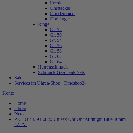
Creolen
Ohrstecker
Ohrklemmen
Ohrhänger
Ringe
Gr. 52
Gr. 50
Gr. 54
Gr. 56
Gr. 58
Gr. 62
Gr. 64
Herrenschmuck
Schmuck Geschenk-Sets
Sale
Services im Uhren-Shop | Timeshop24
Konto
Home
Uhren
Picto
PICTO 43393-0820 Unisex Uhr Uhr Midnight Blue 40mm
5ATM