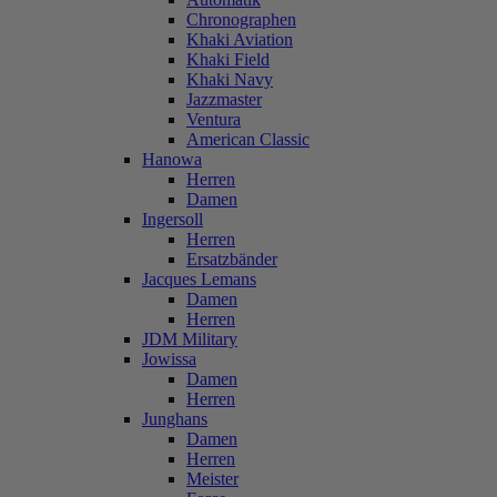
Chronographen
Khaki Aviation
Khaki Field
Khaki Navy
Jazzmaster
Ventura
American Classic
Hanowa
Herren
Damen
Ingersoll
Herren
Ersatzbänder
Jacques Lemans
Damen
Herren
JDM Military
Jowissa
Damen
Herren
Junghans
Damen
Herren
Meister