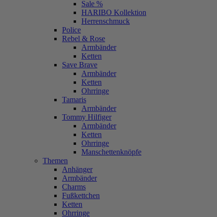
Sale %
HARIBO Kollektion
Herrenschmuck
Police
Rebel & Rose
Armbänder
Ketten
Save Brave
Armbänder
Ketten
Ohrringe
Tamaris
Armbänder
Tommy Hilfiger
Armbänder
Ketten
Ohrringe
Manschettenknöpfe
Themen
Anhänger
Armbänder
Charms
Fußkettchen
Ketten
Ohrringe