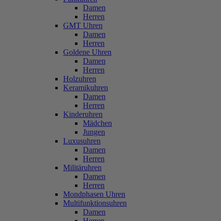
Damen
Herren
GMT Uhren
Damen
Herren
Goldene Uhren
Damen
Herren
Holzuhren
Keramikuhren
Damen
Herren
Kinderuhren
Mädchen
Jungen
Luxusuhren
Damen
Herren
Militäruhren
Damen
Herren
Mondphasen Uhren
Multifunktionsuhren
Damen
Herren