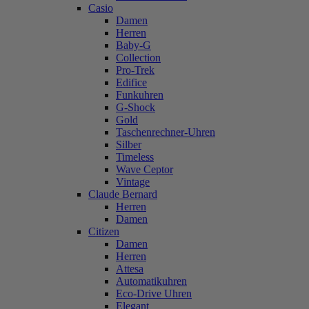
Casio
Damen
Herren
Baby-G
Collection
Pro-Trek
Edifice
Funkuhren
G-Shock
Gold
Taschenrechner-Uhren
Silber
Timeless
Wave Ceptor
Vintage
Claude Bernard
Herren
Damen
Citizen
Damen
Herren
Attesa
Automatikuhren
Eco-Drive Uhren
Elegant