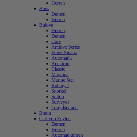
Herren
Boss
Damen
Herren
Bulova
Herren
Damen
Curv
Archive Series
Frank Sinatra
Automatik
Accutron
Classic
Maquina
Marine Star
Rubaiyat
Snorkel
Sutton
Surveyor
Tony Bennett
Braun
Carl von Zeyten
Damen
Herren
Automatikuhren