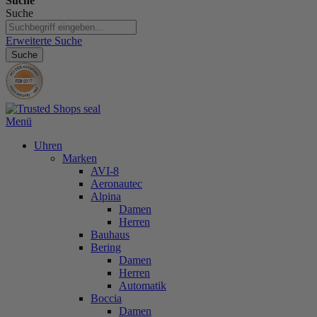
Suche
Suche
Erweiterte Suche
Suche
Menü
Uhren
Marken
AVI-8
Aeronautec
Alpina
Damen
Herren
Bauhaus
Bering
Damen
Herren
Automatik
Boccia
Damen