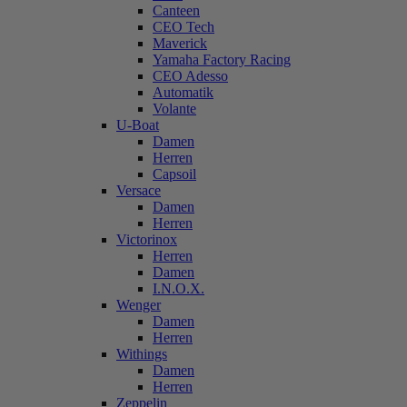
Canteen
CEO Tech
Maverick
Yamaha Factory Racing
CEO Adesso
Automatik
Volante
U-Boat
Damen
Herren
Capsoil
Versace
Damen
Herren
Victorinox
Herren
Damen
I.N.O.X.
Wenger
Damen
Herren
Withings
Damen
Herren
Zeppelin