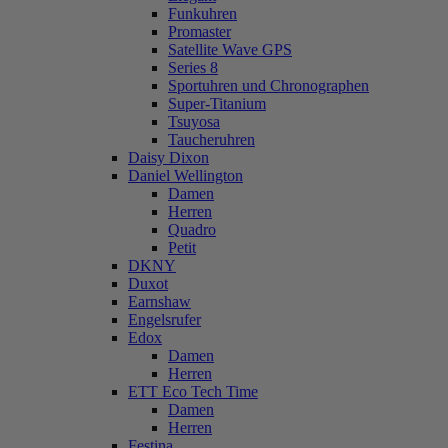
Funkuhren
Promaster
Satellite Wave GPS
Series 8
Sportuhren und Chronographen
Super-Titanium
Tsuyosa
Taucheruhren
Daisy Dixon
Daniel Wellington
Damen
Herren
Quadro
Petit
DKNY
Duxot
Earnshaw
Engelsrufer
Edox
Damen
Herren
ETT Eco Tech Time
Damen
Herren
Festina