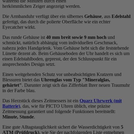
während die Minuten durch einen
herkömmlichen Zeiger angezeigt werden.
Die Armbanduhr verfügt über ein silbernes
Gehäuse
, aus
Edelstahl
gefertigt, das durch die
poliert
e Oberfläche wie ein echter
Eyecatcher wirkt.
Das
rund
e Gehäuse ist
40 mm breit
sowie 9 mm hoch
und
schmückt, natürlich abhängig vom individuellen Geschmack,
nahezu jedes Handgelenk. Vom Gehäuse hebt sich die
feststehend
e
Lünette dezent ab. Beim Gehäuseboden der Uhr handelt es sich um
einen Edelstahlboden, gepresst, der den Schlusspunkt für ein
ansprechendes Design setzt.
Einen weitgehenden Schutz vor unbeabsichtigten Kratzern und
Blessuren bietet das
Uhrenglas vom Typ "Mineralglas,
gehärtet"
. Darunter zeigt sich das Zifferblatt Ihrer neuen Traumuhr
in der Farbe
blau
.
Das Herzstück dieses Zeitmessers ist ein
Quarz Uhrwerk (mit
Batterie)
, das, wie für PICTO Uhren üblich, eine präzise
Zeitmessung garantiert und folgende Funktionen bereitstellt:
Minute, Stunde
.
Eine gute Alltagstauglichkeit sichert die Wasserdichtigkeit von
5
ATM (Prüfdruck)
, wie Sie der nachfolgenden Liste entnehmen