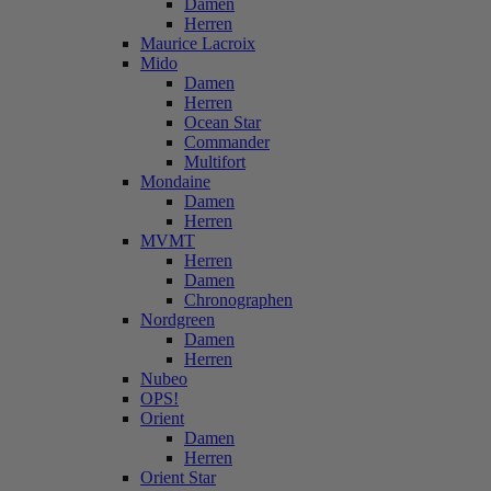
Damen
Herren
Maurice Lacroix
Mido
Damen
Herren
Ocean Star
Commander
Multifort
Mondaine
Damen
Herren
MVMT
Herren
Damen
Chronographen
Nordgreen
Damen
Herren
Nubeo
OPS!
Orient
Damen
Herren
Orient Star