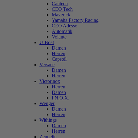
Canteen
CEO Tech
Maverick
Yamaha Factory Racing
CEO Adesso
Automatik
Volante
U-Boat
Damen
Herren
Capsoil
Versace
Damen
Herren
Victorinox
Herren
Damen
I.N.O.X.
Wenger
Damen
Herren
Withings
Damen
Herren
Zeppelin