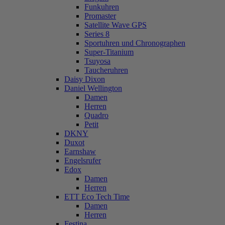
Funkuhren
Promaster
Satellite Wave GPS
Series 8
Sportuhren und Chronographen
Super-Titanium
Tsuyosa
Taucheruhren
Daisy Dixon
Daniel Wellington
Damen
Herren
Quadro
Petit
DKNY
Duxot
Earnshaw
Engelsrufer
Edox
Damen
Herren
ETT Eco Tech Time
Damen
Herren
Festina