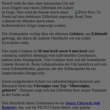
Picto® stellt die Idee einer klassischen Uhr mit
zwei Zeigern und einem Zifferblatt mit Zahlen
in Frage. Hier wird die Stunde durch einen
Punkt auf dem drehbaren Zifferblatt angezeigt,
während die Minuten durch einen
herkömmlichen Zeiger angezeigt werden.
Die Armbanduhr verfügt über ein silbernes
Gehäuse
, aus
Edelstahl
gefertigt, das durch die
poliert
e Oberfläche wie ein echter
Eyecatcher wirkt.
Das
rund
e Gehäuse ist
30 mm breit
sowie 8 mm hoch
und
schmückt, natürlich abhängig vom individuellen Geschmack,
nahezu jedes Handgelenk. Vom Gehäuse hebt sich die
feststehend
e
Lünette dezent ab. Beim Gehäuseboden der Uhr handelt es sich um
einen Edelstahlboden, gepresst, der den Schlusspunkt für ein
ansprechendes Design setzt.
Einen weitgehenden Schutz vor unbeabsichtigten Kratzern und
Blessuren bietet das
Uhrenglas vom Typ "Mineralglas,
gehärtet"
. Darunter zeigt sich das Zifferblatt Ihrer neuen Traumuhr
in der Farbe
weiß
.
Das Herzstück dieses Zeitmessers ist ein
Quarz Uhrwerk (mit
Batterie)
, das, wie für PICTO Uhren üblich, eine präzise