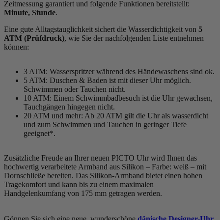
Zeitmessung garantiert und folgende Funktionen bereitstellt:
Minute, Stunde
.
Eine gute Alltagstauglichkeit sichert die Wasserdichtigkeit von
5
ATM (Prüfdruck)
, wie Sie der nachfolgenden Liste entnehmen
können:
3 ATM: Wasserspritzer während des Händewaschens sind ok.
5 ATM: Duschen & Baden ist mit dieser Uhr möglich.
Schwimmen oder Tauchen nicht.
10 ATM: Einem Schwimmbadbesuch ist die Uhr gewachsen,
Tauchgängen hingegen nicht.
20 ATM und mehr: Ab 20 ATM gilt die Uhr als wasserdicht
und zum Schwimmen und Tauchen in geringer Tiefe
geeignet*.
Zusätzliche Freude an Ihrer neuen PICTO Uhr wird Ihnen das
hochwertig verarbeitete Armband aus Silikon – Farbe:
weiß
– mit
Dornschließe bereiten. Das Silikon-Armband bietet einen hohen
Tragekomfort und kann bis zu einem maximalen
Handgelenkumfang von 175 mm getragen werden.
Gönnen Sie sich eine neue, wunderschöne
dänische Designer-Uhr