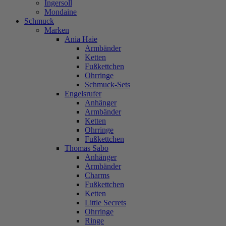
Ingersoll
Mondaine
Schmuck
Marken
Ania Haie
Armbänder
Ketten
Fußkettchen
Ohrringe
Schmuck-Sets
Engelsrufer
Anhänger
Armbänder
Ketten
Ohrringe
Fußkettchen
Thomas Sabo
Anhänger
Armbänder
Charms
Fußkettchen
Ketten
Little Secrets
Ohrringe
Ringe