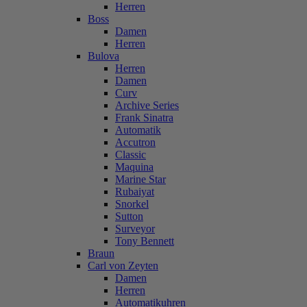
Herren
Boss
Damen
Herren
Bulova
Herren
Damen
Curv
Archive Series
Frank Sinatra
Automatik
Accutron
Classic
Maquina
Marine Star
Rubaiyat
Snorkel
Sutton
Surveyor
Tony Bennett
Braun
Carl von Zeyten
Damen
Herren
Automatikuhren