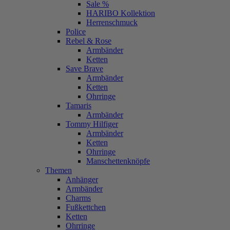
Sale %
HARIBO Kollektion
Herrenschmuck
Police
Rebel & Rose
Armbänder
Ketten
Save Brave
Armbänder
Ketten
Ohrringe
Tamaris
Armbänder
Tommy Hilfiger
Armbänder
Ketten
Ohrringe
Manschettenknöpfe
Themen
Anhänger
Armbänder
Charms
Fußkettchen
Ketten
Ohrringe