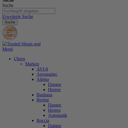
Suche
Suche
Erweiterte Suche
Suche
Menü
Uhren
Marken
AVI-8
Aeronautec
Alpina
Damen
Herren
Bauhaus
Bering
Damen
Herren
Automatik
Boccia
Damen