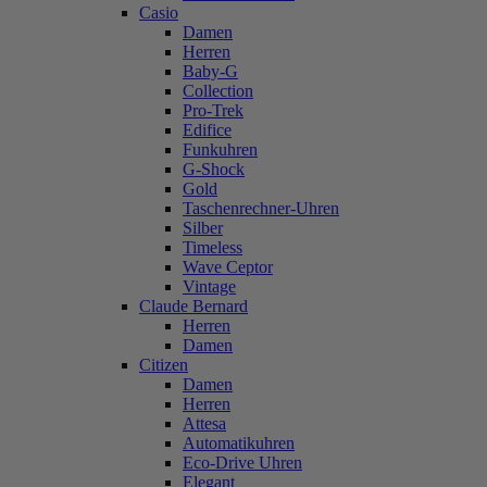
Casio
Damen
Herren
Baby-G
Collection
Pro-Trek
Edifice
Funkuhren
G-Shock
Gold
Taschenrechner-Uhren
Silber
Timeless
Wave Ceptor
Vintage
Claude Bernard
Herren
Damen
Citizen
Damen
Herren
Attesa
Automatikuhren
Eco-Drive Uhren
Elegant