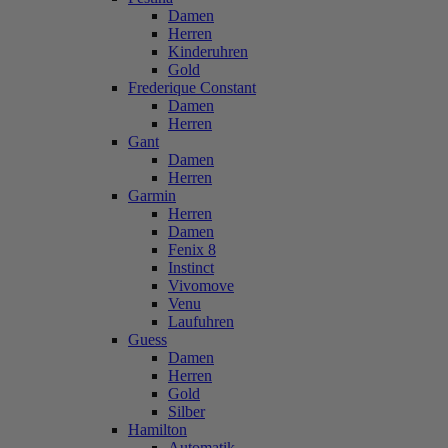
Damen
Herren
Kinderuhren
Gold
Frederique Constant
Damen
Herren
Gant
Damen
Herren
Garmin
Herren
Damen
Fenix 8
Instinct
Vivomove
Venu
Laufuhren
Guess
Damen
Herren
Gold
Silber
Hamilton
Automatik