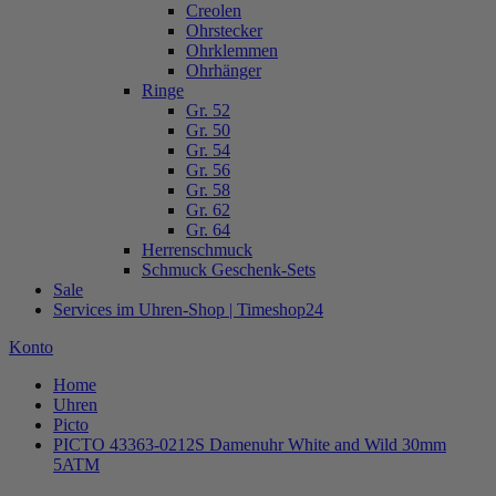
Creolen
Ohrstecker
Ohrklemmen
Ohrhänger
Ringe
Gr. 52
Gr. 50
Gr. 54
Gr. 56
Gr. 58
Gr. 62
Gr. 64
Herrenschmuck
Schmuck Geschenk-Sets
Sale
Services im Uhren-Shop | Timeshop24
Konto
Home
Uhren
Picto
PICTO 43363-0212S Damenuhr White and Wild 30mm
5ATM