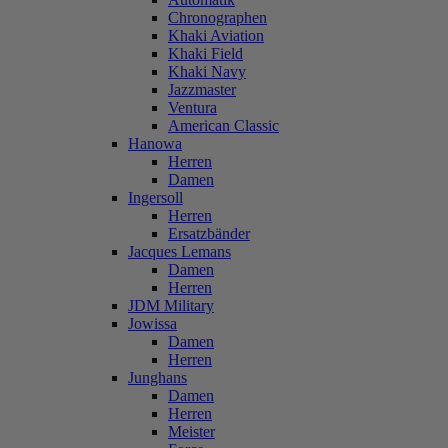
Chronographen
Khaki Aviation
Khaki Field
Khaki Navy
Jazzmaster
Ventura
American Classic
Hanowa
Herren
Damen
Ingersoll
Herren
Ersatzbänder
Jacques Lemans
Damen
Herren
JDM Military
Jowissa
Damen
Herren
Junghans
Damen
Herren
Meister