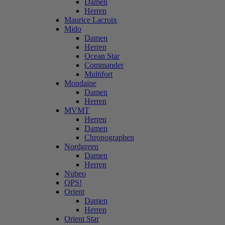
Damen
Herren
Maurice Lacroix
Mido
Damen
Herren
Ocean Star
Commander
Multifort
Mondaine
Damen
Herren
MVMT
Herren
Damen
Chronographen
Nordgreen
Damen
Herren
Nubeo
OPS!
Orient
Damen
Herren
Orient Star