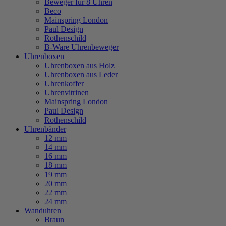
Beweger für 8 Uhren
Beco
Mainspring London
Paul Design
Rothenschild
B-Ware Uhrenbeweger
Uhrenboxen
Uhrenboxen aus Holz
Uhrenboxen aus Leder
Uhrenkoffer
Uhrenvitrinen
Mainspring London
Paul Design
Rothenschild
Uhrenbänder
12 mm
14 mm
16 mm
18 mm
19 mm
20 mm
22 mm
24 mm
Wanduhren
Braun