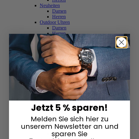
Neuheiten
Damen
Herren
Outdoor Uhren
Damen
Herren
Schweizer Uhren
Damen
Herren
Skelettuhren
Damen
Herren
Smartwatches
Damen
Herren
Solaruhren
Herren
Damen
Jetzt 5 % sparen!
Sportuhren
Damen
Melden Sie sich hier zu
Herren
Swarovski & Edelsteine
unserem Newsletter an und
Damen
sparen Sie
Herren