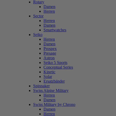
Rotary
Damen
Herren
Sector
Herren
Damen
Smartwatches
Seiko
Herren
Damen
Prospex
Presage
Astron
Seiko 5 Sports
Conceptual Series
Kinetic
Solar
Ersatzbänder
Spinnaker
Swiss Alpine Military
Herren
Damen
Swiss Military by Chrono
Damen
Herren