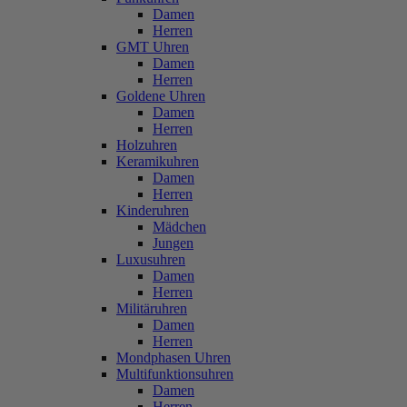
Damen
Herren
GMT Uhren
Damen
Herren
Goldene Uhren
Damen
Herren
Holzuhren
Keramikuhren
Damen
Herren
Kinderuhren
Mädchen
Jungen
Luxusuhren
Damen
Herren
Militäruhren
Damen
Herren
Mondphasen Uhren
Multifunktionsuhren
Damen
Herren