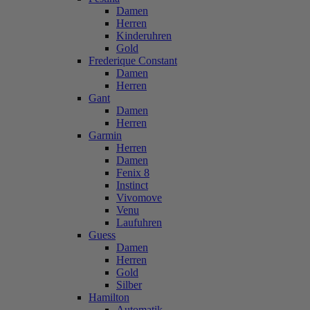
Damen
Herren
Kinderuhren
Gold
Frederique Constant
Damen
Herren
Gant
Damen
Herren
Garmin
Herren
Damen
Fenix 8
Instinct
Vivomove
Venu
Laufuhren
Guess
Damen
Herren
Gold
Silber
Hamilton
Automatik