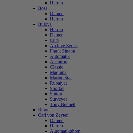
Herren
Boss
Damen
Herren
Bulova
Herren
Damen
Curv
Archive Series
Frank Sinatra
Automatik
Accutron
Classic
Maquina
Marine Star
Rubaiyat
Snorkel
Sutton
Surveyor
Tony Bennett
Braun
Carl von Zeyten
Damen
Herren
Automatikuhren