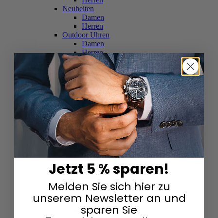
Neuheiten
Damen
Herren
Outdoor Uhren
Damen
Herren
Schweizer Uhren
Damen
Herren
Skelettuhren
Damen
Herren
Smartwatches
Damen
Herren
Solaruhren
Herren
Damen
Jetzt 5 % sparen!
Sportuhren
Damen
Melden Sie sich hier zu
Herren
Swarovski & Edelsteine
unserem Newsletter an und
Damen
sparen Sie
Herren