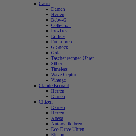
Casio
Damen
Herren
Baby-G
Collection
Pro-Trek
Edifice
Funkuhren
G-Shock
Gold
Taschenrechner-Uhren
Silber
Timeless
Wave Ceptor
Vintage
Claude Bernard
Herren
Damen
Citizen
Damen
Herren
Attesa
Automatikuhren
Eco-Drive Uhren
Elegant