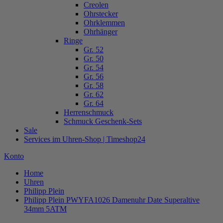
Creolen
Ohrstecker
Ohrklemmen
Ohrhänger
Ringe
Gr. 52
Gr. 50
Gr. 54
Gr. 56
Gr. 58
Gr. 62
Gr. 64
Herrenschmuck
Schmuck Geschenk-Sets
Sale
Services im Uhren-Shop | Timeshop24
Konto
Home
Uhren
Philipp Plein
Philipp Plein PWYFA1026 Damenuhr Date Superaltive
34mm 5ATM