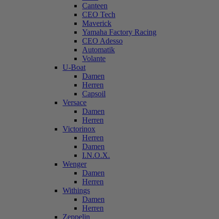
Canteen
CEO Tech
Maverick
Yamaha Factory Racing
CEO Adesso
Automatik
Volante
U-Boat
Damen
Herren
Capsoil
Versace
Damen
Herren
Victorinox
Herren
Damen
I.N.O.X.
Wenger
Damen
Herren
Withings
Damen
Herren
Zeppelin