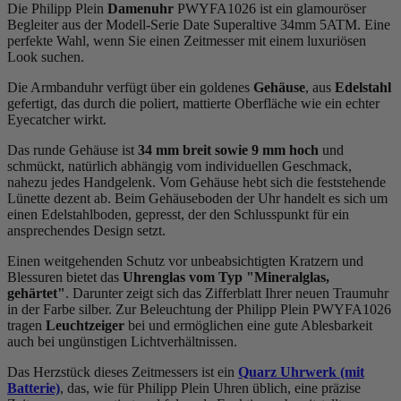
Die Philipp Plein
Damenuhr
PWYFA1026 ist ein glamouröser
Begleiter aus der Modell-Serie Date Superaltive 34mm 5ATM. Eine
perfekte Wahl, wenn Sie einen Zeitmesser mit einem luxuriösen
Look suchen.
Die Armbanduhr verfügt über ein goldenes
Gehäuse
, aus
Edelstahl
gefertigt, das durch die
poliert, mattiert
e Oberfläche wie ein echter
Eyecatcher wirkt.
Das
rund
e Gehäuse ist
34 mm breit
sowie 9 mm hoch
und
schmückt, natürlich abhängig vom individuellen Geschmack,
nahezu jedes Handgelenk. Vom Gehäuse hebt sich die
feststehend
e
Lünette dezent ab. Beim Gehäuseboden der Uhr handelt es sich um
einen Edelstahlboden, gepresst, der den Schlusspunkt für ein
ansprechendes Design setzt.
Einen weitgehenden Schutz vor unbeabsichtigten Kratzern und
Blessuren bietet das
Uhrenglas vom Typ "Mineralglas,
gehärtet"
. Darunter zeigt sich das Zifferblatt Ihrer neuen Traumuhr
in der Farbe
silber
. Zur Beleuchtung der Philipp Plein PWYFA1026
tragen
Leuchtzeiger
bei und ermöglichen eine gute Ablesbarkeit
auch bei ungünstigen Lichtverhältnissen.
Das Herzstück dieses Zeitmessers ist ein
Quarz Uhrwerk (mit
Batterie)
, das, wie für Philipp Plein Uhren üblich, eine präzise