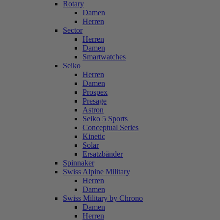
Rotary
Damen
Herren
Sector
Herren
Damen
Smartwatches
Seiko
Herren
Damen
Prospex
Presage
Astron
Seiko 5 Sports
Conceptual Series
Kinetic
Solar
Ersatzbänder
Spinnaker
Swiss Alpine Military
Herren
Damen
Swiss Military by Chrono
Damen
Herren