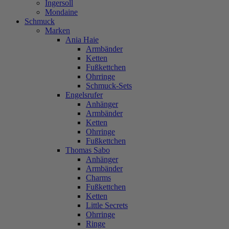
Ingersoll
Mondaine
Schmuck
Marken
Ania Haie
Armbänder
Ketten
Fußkettchen
Ohrringe
Schmuck-Sets
Engelsrufer
Anhänger
Armbänder
Ketten
Ohrringe
Fußkettchen
Thomas Sabo
Anhänger
Armbänder
Charms
Fußkettchen
Ketten
Little Secrets
Ohrringe
Ringe