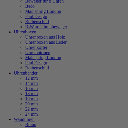
Beweger für 8 Uhren
Beco
Mainspring London
Paul Design
Rothenschild
B-Ware Uhrenbeweger
Uhrenboxen
Uhrenboxen aus Holz
Uhrenboxen aus Leder
Uhrenkoffer
Uhrenvitrinen
Mainspring London
Paul Design
Rothenschild
Uhrenbänder
12 mm
14 mm
16 mm
18 mm
19 mm
20 mm
22 mm
24 mm
Wanduhren
Braun