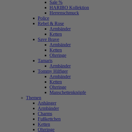
Sale %
HARIBO Kollektion
Herrenschmuck
Police
Rebel & Rose
Armbänder
Ketten
Save Brave
Armbänder
Ketten
Ohrringe
Tamaris
Armbänder
Tommy Hilfiger
Armbänder
Ketten
Ohrringe
Manschettenknöpfe
Themen
Anhänger
Armbänder
Charms
Fußkettchen
Ketten
Ohrringe