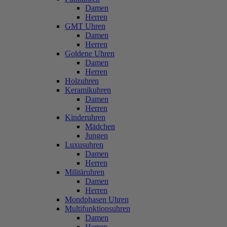
Damen
Herren
GMT Uhren
Damen
Herren
Goldene Uhren
Damen
Herren
Holzuhren
Keramikuhren
Damen
Herren
Kinderuhren
Mädchen
Jungen
Luxusuhren
Damen
Herren
Militäruhren
Damen
Herren
Mondphasen Uhren
Multifunktionsuhren
Damen
Herren