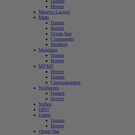
Damen
Herren
Maurice Lacroix
Mido
Damen
Herren
Ocean Star
Commander
Multifort
Mondaine
Damen
Herren
MVMT
Herren
Damen
Chronographen
Nordgreen
Damen
Herren
Nubeo
OPS!
Orient
Damen
Herren
Orient Star