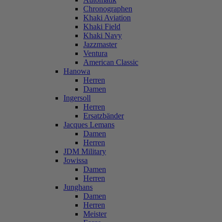
Chronographen
Khaki Aviation
Khaki Field
Khaki Navy
Jazzmaster
Ventura
American Classic
Hanowa
Herren
Damen
Ingersoll
Herren
Ersatzbänder
Jacques Lemans
Damen
Herren
JDM Military
Jowissa
Damen
Herren
Junghans
Damen
Herren
Meister