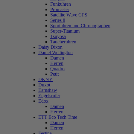
Funkuhren
Promaster
Satellite Wave GPS
Series 8
Sportuhren und Chronographen
Super-Titanium
Tsuyosa
Taucheruhren
Daisy Dixon
Daniel Wellington
Damen
Herren
Quadro
Petit
DKNY
Duxot
Earnshaw
Engelsrufer
Edox
Damen
Herren
ETT Eco Tech Time
Damen
Herren
Festina