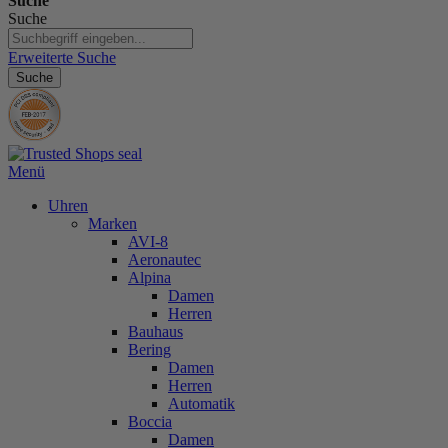
Suche
Suche
Erweiterte Suche
Suche
Menü
Uhren
Marken
AVI-8
Aeronautec
Alpina
Damen
Herren
Bauhaus
Bering
Damen
Herren
Automatik
Boccia
Damen