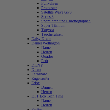
Funkuhren
Promaster
Satellite Wave GPS
Series 8
Sportuhren und Chronographen
Super-Titanium
Tsuyosa
Taucheruhren
Daisy Dixon
Daniel Wellington
Damen
Herren
Quadro
Petit
DKNY
Duxot
Earnshaw
Engelsrufer
Edox
Damen
Herren
ETT Eco Tech Time
Damen
Herren
Festina