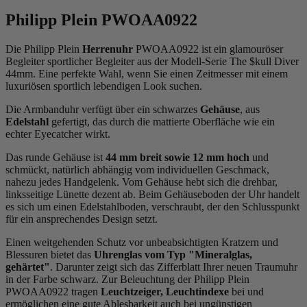
Philipp Plein PWOAA0922
Die Philipp Plein
Herrenuhr
PWOAA0922 ist ein glamouröser
Begleiter sportlicher Begleiter aus der Modell-Serie The $kull Diver
44mm. Eine perfekte Wahl, wenn Sie einen Zeitmesser mit einem
luxuriösen sportlich lebendigen Look suchen.
Die Armbanduhr verfügt über ein schwarzes
Gehäuse
, aus
Edelstahl
gefertigt, das durch die
mattiert
e Oberfläche wie ein
echter Eyecatcher wirkt.
Das
rund
e Gehäuse ist
44 mm breit
sowie 12 mm hoch
und
schmückt, natürlich abhängig vom individuellen Geschmack,
nahezu jedes Handgelenk. Vom Gehäuse hebt sich die
drehbar,
linksseitig
e Lünette dezent ab. Beim Gehäuseboden der Uhr handelt
es sich um einen Edelstahlboden, verschraubt, der den Schlusspunkt
für ein ansprechendes Design setzt.
Einen weitgehenden Schutz vor unbeabsichtigten Kratzern und
Blessuren bietet das
Uhrenglas vom Typ "Mineralglas,
gehärtet"
. Darunter zeigt sich das Zifferblatt Ihrer neuen Traumuhr
in der Farbe
schwarz
. Zur Beleuchtung der Philipp Plein
PWOAA0922 tragen
Leuchtzeiger, Leuchtindexe
bei und
ermöglichen eine gute Ablesbarkeit auch bei ungünstigen