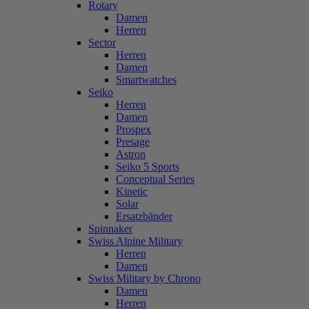
Rotary
Damen
Herren
Sector
Herren
Damen
Smartwatches
Seiko
Herren
Damen
Prospex
Presage
Astron
Seiko 5 Sports
Conceptual Series
Kinetic
Solar
Ersatzbänder
Spinnaker
Swiss Alpine Military
Herren
Damen
Swiss Military by Chrono
Damen
Herren