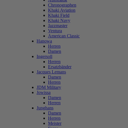
Chronographen
Khaki Aviation
Khaki Field
Khaki Navy
Jazzmaster
Ventura
American Classic
Hanowa
Herren
Damen
Ingersoll
Herren
Ersatzbänder
Jacques Lemans
Damen
Herren
JDM Military
Jowissa
Damen
Herren
Junghans
Damen
Herren
Meister