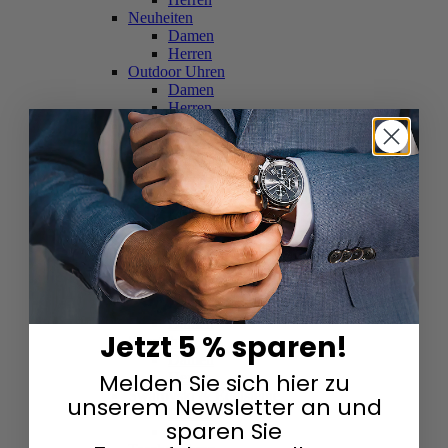
Neuheiten
Damen
Herren
Outdoor Uhren
Damen
Herren
Schweizer Uhren
Damen
Herren
Skelettuhren
Damen
Herren
Smartwatches
Damen
Herren
Solaruhren
Herren
Damen
Jetzt 5 % sparen!
Sportuhren
Damen
Melden Sie sich hier zu
Herren
Swarovski & Edelsteine
unserem Newsletter an und
Damen
sparen Sie
Herren