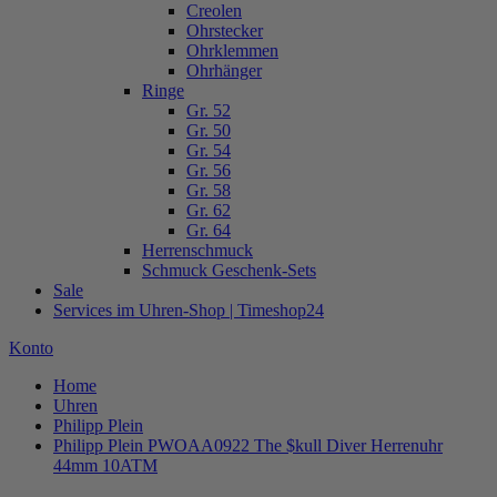
Creolen
Ohrstecker
Ohrklemmen
Ohrhänger
Ringe
Gr. 52
Gr. 50
Gr. 54
Gr. 56
Gr. 58
Gr. 62
Gr. 64
Herrenschmuck
Schmuck Geschenk-Sets
Sale
Services im Uhren-Shop | Timeshop24
Konto
Home
Uhren
Philipp Plein
Philipp Plein PWOAA0922 The $kull Diver Herrenuhr
44mm 10ATM