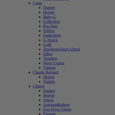
Casio
Damen
Herren
Baby-G
Collection
Pro-Trek
Edifice
Funkuhren
G-Shock
Gold
Taschenrechner-Uhren
Silber
Timeless
Wave Ceptor
Vintage
Claude Bernard
Herren
Damen
Citizen
Damen
Herren
Attesa
Automatikuhren
Eco-Drive Uhren
Elegant