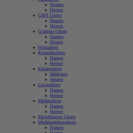
Damen
Herren
GMT Uhren
Damen
Herren
Goldene Uhren
Damen
Herren
Holzuhren
Keramikuhren
Damen
Herren
Kinderuhren
Mädchen
Jungen
Luxusuhren
Damen
Herren
Militäruhren
Damen
Herren
Mondphasen Uhren
Multifunktionsuhren
Damen
Herren