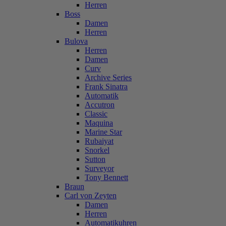
Herren
Boss
Damen
Herren
Bulova
Herren
Damen
Curv
Archive Series
Frank Sinatra
Automatik
Accutron
Classic
Maquina
Marine Star
Rubaiyat
Snorkel
Sutton
Surveyor
Tony Bennett
Braun
Carl von Zeyten
Damen
Herren
Automatikuhren