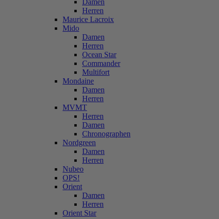
Damen
Herren
Maurice Lacroix
Mido
Damen
Herren
Ocean Star
Commander
Multifort
Mondaine
Damen
Herren
MVMT
Herren
Damen
Chronographen
Nordgreen
Damen
Herren
Nubeo
OPS!
Orient
Damen
Herren
Orient Star