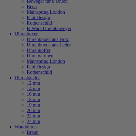
Beweger für 8 Uhren
Beco
Mainspring London
Paul Design
Rothenschild
B-Ware Uhrenbeweger
Uhrenboxen
Uhrenboxen aus Holz
Uhrenboxen aus Leder
Uhrenkoffer
Uhrenvitrinen
Mainspring London
Paul Design
Rothenschild
Uhrenbänder
12 mm
14 mm
16 mm
18 mm
19 mm
20 mm
22 mm
24 mm
Wanduhren
Braun