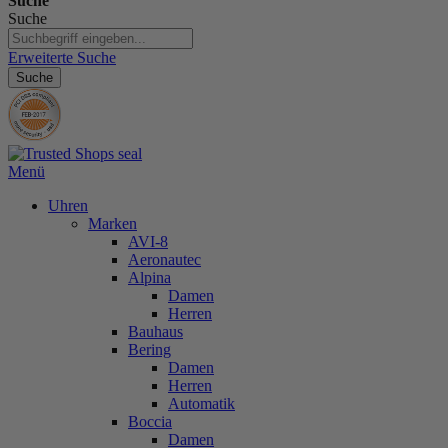
Suche
Suche
Erweiterte Suche
Suche
Menü
Uhren
Marken
AVI-8
Aeronautec
Alpina
Damen
Herren
Bauhaus
Bering
Damen
Herren
Automatik
Boccia
Damen