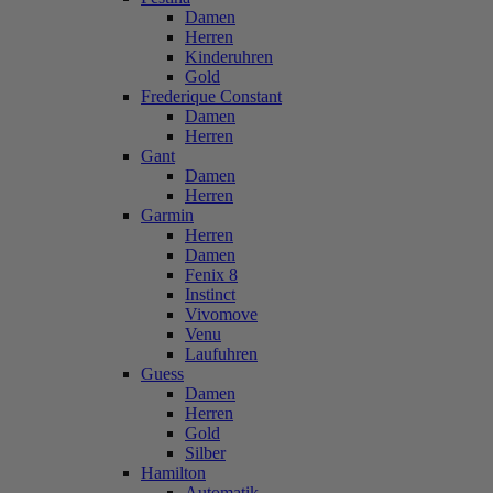
Damen
Herren
Kinderuhren
Gold
Frederique Constant
Damen
Herren
Gant
Damen
Herren
Garmin
Herren
Damen
Fenix 8
Instinct
Vivomove
Venu
Laufuhren
Guess
Damen
Herren
Gold
Silber
Hamilton
Automatik