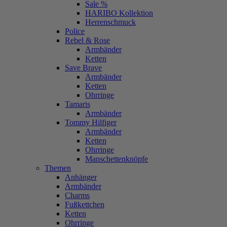
Sale %
HARIBO Kollektion
Herrenschmuck
Police
Rebel & Rose
Armbänder
Ketten
Save Brave
Armbänder
Ketten
Ohrringe
Tamaris
Armbänder
Tommy Hilfiger
Armbänder
Ketten
Ohrringe
Manschettenknöpfe
Themen
Anhänger
Armbänder
Charms
Fußkettchen
Ketten
Ohrringe