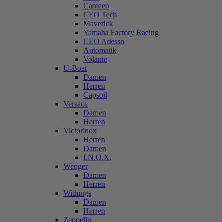
Canteen
CEO Tech
Maverick
Yamaha Factory Racing
CEO Adesso
Automatik
Volante
U-Boat
Damen
Herren
Capsoil
Versace
Damen
Herren
Victorinox
Herren
Damen
I.N.O.X.
Wenger
Damen
Herren
Withings
Damen
Herren
Zeppelin