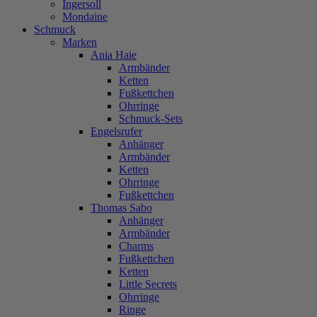
Ingersoll
Mondaine
Schmuck
Marken
Ania Haie
Armbänder
Ketten
Fußkettchen
Ohrringe
Schmuck-Sets
Engelsrufer
Anhänger
Armbänder
Ketten
Ohrringe
Fußkettchen
Thomas Sabo
Anhänger
Armbänder
Charms
Fußkettchen
Ketten
Little Secrets
Ohrringe
Ringe