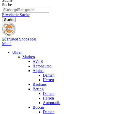
Suche
Suche
Erweiterte Suche
Suche
Menü
Uhren
Marken
AVI-8
Aeronautec
Alpina
Damen
Herren
Bauhaus
Bering
Damen
Herren
Automatik
Boccia
Damen