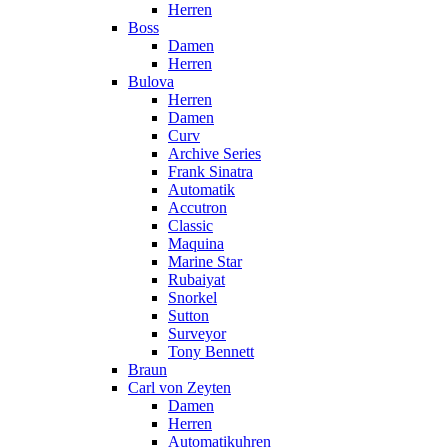
Herren
Boss
Damen
Herren
Bulova
Herren
Damen
Curv
Archive Series
Frank Sinatra
Automatik
Accutron
Classic
Maquina
Marine Star
Rubaiyat
Snorkel
Sutton
Surveyor
Tony Bennett
Braun
Carl von Zeyten
Damen
Herren
Automatikuhren