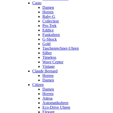
Casio
Damen
Herren
Baby-G
Collection
Pro-Trek
Edifice
Funkuhren
G-Shock
Gold
Taschenrechner-Uhren
Silber
Timeless
Wave Ceptor
Vintage
Claude Bernard
Herren
Damen
Citizen
Damen
Herren
Attesa
Automatikuhren
Eco-Drive Uhren
Elegant