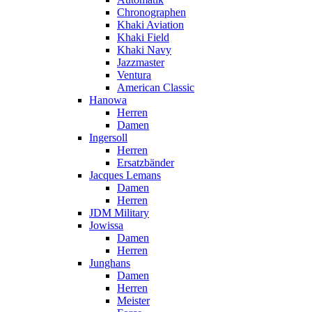
Chronographen
Khaki Aviation
Khaki Field
Khaki Navy
Jazzmaster
Ventura
American Classic
Hanowa
Herren
Damen
Ingersoll
Herren
Ersatzbänder
Jacques Lemans
Damen
Herren
JDM Military
Jowissa
Damen
Herren
Junghans
Damen
Herren
Meister