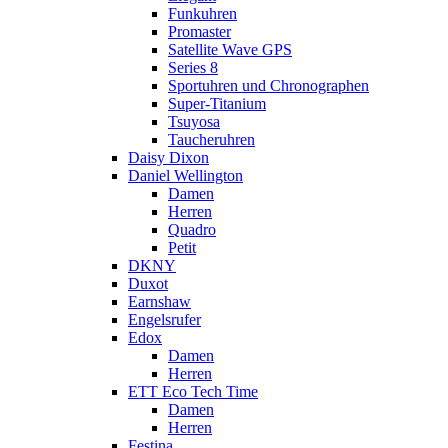
Funkuhren
Promaster
Satellite Wave GPS
Series 8
Sportuhren und Chronographen
Super-Titanium
Tsuyosa
Taucheruhren
Daisy Dixon
Daniel Wellington
Damen
Herren
Quadro
Petit
DKNY
Duxot
Earnshaw
Engelsrufer
Edox
Damen
Herren
ETT Eco Tech Time
Damen
Herren
Festina