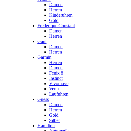
Damen
Herren
Kinderuhren
Gold
Frederique Constant
Damen
Herren
Gant
Damen
Herren
Garmin
Herren
Damen
Fenix 8
Instinct
Vivomove
Venu
Laufuhren
Guess
Damen
Herren
Gold
Silber
Hamilton
Automatik