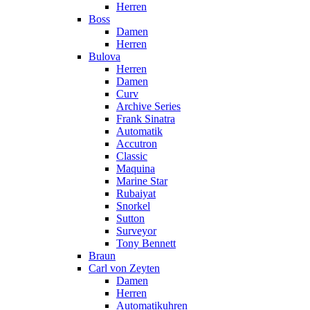
Herren
Boss
Damen
Herren
Bulova
Herren
Damen
Curv
Archive Series
Frank Sinatra
Automatik
Accutron
Classic
Maquina
Marine Star
Rubaiyat
Snorkel
Sutton
Surveyor
Tony Bennett
Braun
Carl von Zeyten
Damen
Herren
Automatikuhren