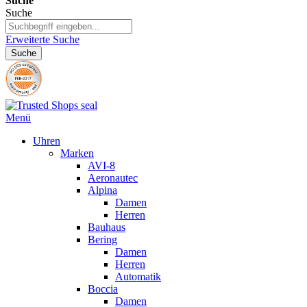
Suche
Suche
Erweiterte Suche
Suche
Menü
Uhren
Marken
AVI-8
Aeronautec
Alpina
Damen
Herren
Bauhaus
Bering
Damen
Herren
Automatik
Boccia
Damen