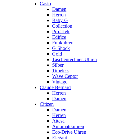
Casio
Damen
Herren
Baby-G
Collection
Pro-Trek
Edifice
Funkuhren
G-Shock
Gold
Taschenrechner-Uhren
Silber
Timeless
Wave Ceptor
Vintage
Claude Bernard
Herren
Damen
Citizen
Damen
Herren
Attesa
Automatikuhren
Eco-Drive Uhren
Elegant