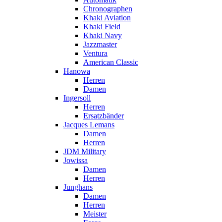
Chronographen
Khaki Aviation
Khaki Field
Khaki Navy
Jazzmaster
Ventura
American Classic
Hanowa
Herren
Damen
Ingersoll
Herren
Ersatzbänder
Jacques Lemans
Damen
Herren
JDM Military
Jowissa
Damen
Herren
Junghans
Damen
Herren
Meister