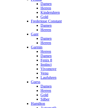
Damen
Herren
Kinderuhren
Gold
Frederique Constant
Damen
Herren
Gant
Damen
Herren
Garmin
Herren
Damen
Fenix 8
Instinct
Vivomove
Venu
Laufuhren
Guess
Damen
Herren
Gold
Silber
Hamilton
Automatik