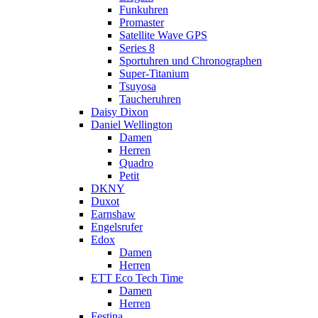
Funkuhren
Promaster
Satellite Wave GPS
Series 8
Sportuhren und Chronographen
Super-Titanium
Tsuyosa
Taucheruhren
Daisy Dixon
Daniel Wellington
Damen
Herren
Quadro
Petit
DKNY
Duxot
Earnshaw
Engelsrufer
Edox
Damen
Herren
ETT Eco Tech Time
Damen
Herren
Festina