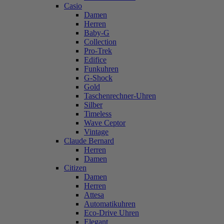
Casio
Damen
Herren
Baby-G
Collection
Pro-Trek
Edifice
Funkuhren
G-Shock
Gold
Taschenrechner-Uhren
Silber
Timeless
Wave Ceptor
Vintage
Claude Bernard
Herren
Damen
Citizen
Damen
Herren
Attesa
Automatikuhren
Eco-Drive Uhren
Elegant