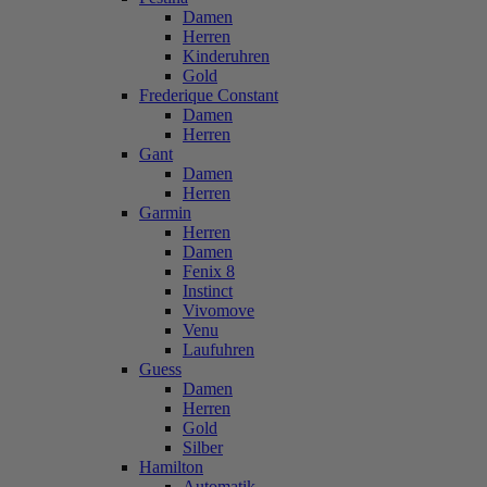
Damen
Herren
Kinderuhren
Gold
Frederique Constant
Damen
Herren
Gant
Damen
Herren
Garmin
Herren
Damen
Fenix 8
Instinct
Vivomove
Venu
Laufuhren
Guess
Damen
Herren
Gold
Silber
Hamilton
Automatik