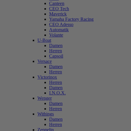
Canteen
CEO Tech
Maverick
Yamaha Factory Racing
CEO Adesso
Automatik
Volante
U-Boat
Damen
Herren
Capsoil
Versace
Damen
Herren
Victorinox
Herren
Damen
I.N.O.X.
Wenger
Damen
Herren
Withings
Damen
Herren
Zeppelin