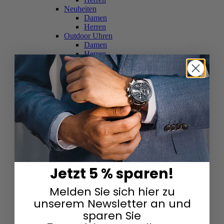
Neuheiten
Damen
Herren
Outdoor Uhren
Damen
Herren
Schweizer Uhren
Damen
Herren
Skelettuhren
Damen
Herren
Smartwatches
Damen
Herren
Solaruhren
Herren
Damen
Jetzt 5 % sparen!
Sportuhren
Damen
Melden Sie sich hier zu
Herren
Swarovski & Edelsteine
unserem Newsletter an und
Damen
sparen Sie
Herren