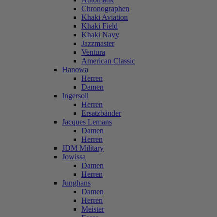
Chronographen
Khaki Aviation
Khaki Field
Khaki Navy
Jazzmaster
Ventura
American Classic
Hanowa
Herren
Damen
Ingersoll
Herren
Ersatzbänder
Jacques Lemans
Damen
Herren
JDM Military
Jowissa
Damen
Herren
Junghans
Damen
Herren
Meister