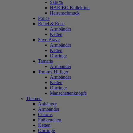
Sale %
HARIBO Kollektion
Herrenschmuck
Police
Rebel & Rose
Armbänder
Ketten
Save Brave
Armbänder
Ketten
Ohrringe
Tamaris
Armbänder
Tommy Hilfiger
Armbänder
Ketten
Ohrringe
Manschettenknöpfe
Themen
Anhänger
Armbänder
Charms
Fußkettchen
Ketten
Ohrringe