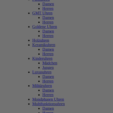
Damen
Herren
GMT Uhren
Damen
Herren
Goldene Uhren
Damen
Herren
Holzuhren
Keramikuhren
Damen
Herren
Kinderuhren
Mädchen
Jungen
Luxusuhren
Damen
Herren
Militäruhren
Damen
Herren
Mondphasen Uhren
Multifunktionsuhren
Damen
Herren