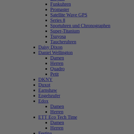
Funkuhren
Promaster
Satellite Wave GPS
Series 8
Sportuhren und Chronographen
Super-Titanium
Tsuyosa
Taucheruhren
Daisy Dixon
Daniel Wellington
Damen
Herren
Quadro
Petit
DKNY
Duxot
Earnshaw
Engelsrufer
Edox
Damen
Herren
ETT Eco Tech Time
Damen
Herren
Festina