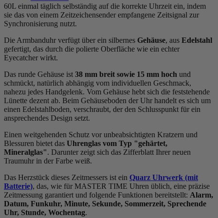
60L einmal täglich selbständig auf die korrekte Uhrzeit ein, indem
sie das von einem Zeitzeichensender empfangene Zeitsignal zur
Synchronisierung nutzt.
Die Armbanduhr verfügt über ein silbernes
Gehäuse
, aus
Edelstahl
gefertigt, das durch die
poliert
e Oberfläche wie ein echter
Eyecatcher wirkt.
Das
rund
e Gehäuse ist
38 mm breit
sowie 15 mm hoch
und
schmückt, natürlich abhängig vom individuellen Geschmack,
nahezu jedes Handgelenk. Vom Gehäuse hebt sich die
feststehend
e
Lünette dezent ab. Beim Gehäuseboden der Uhr handelt es sich um
einen Edelstahlboden, verschraubt, der den Schlusspunkt für ein
ansprechendes Design setzt.
Einen weitgehenden Schutz vor unbeabsichtigten Kratzern und
Blessuren bietet das
Uhrenglas vom Typ "gehärtet,
Mineralglas"
. Darunter zeigt sich das Zifferblatt Ihrer neuen
Traumuhr in der Farbe
weiß
.
Das Herzstück dieses Zeitmessers ist ein
Quarz Uhrwerk (mit
Batterie)
, das, wie für MASTER TIME Uhren üblich, eine präzise
Zeitmessung garantiert und folgende Funktionen bereitstellt:
Alarm,
Datum, Funkuhr, Minute, Sekunde, Sommerzeit, Sprechende
Uhr, Stunde, Wochentag
.