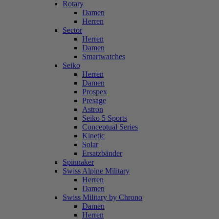
Rotary
Damen
Herren
Sector
Herren
Damen
Smartwatches
Seiko
Herren
Damen
Prospex
Presage
Astron
Seiko 5 Sports
Conceptual Series
Kinetic
Solar
Ersatzbänder
Spinnaker
Swiss Alpine Military
Herren
Damen
Swiss Military by Chrono
Damen
Herren