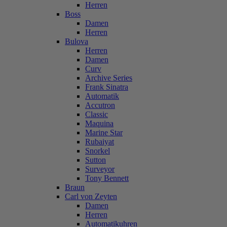
Herren
Boss
Damen
Herren
Bulova
Herren
Damen
Curv
Archive Series
Frank Sinatra
Automatik
Accutron
Classic
Maquina
Marine Star
Rubaiyat
Snorkel
Sutton
Surveyor
Tony Bennett
Braun
Carl von Zeyten
Damen
Herren
Automatikuhren