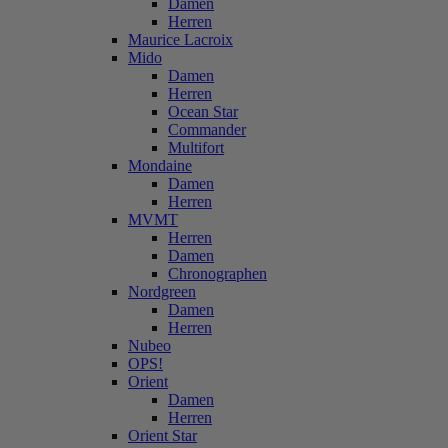
Damen
Herren
Maurice Lacroix
Mido
Damen
Herren
Ocean Star
Commander
Multifort
Mondaine
Damen
Herren
MVMT
Herren
Damen
Chronographen
Nordgreen
Damen
Herren
Nubeo
OPS!
Orient
Damen
Herren
Orient Star