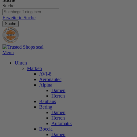
Suche
Suche
Erweiterte Suche
Suche
Menü
Uhren
Marken
AVI-8
Aeronautec
Alpina
Damen
Herren
Bauhaus
Bering
Damen
Herren
Automatik
Boccia
Damen