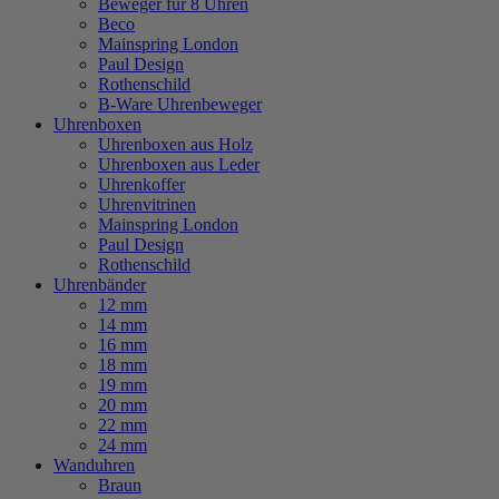
Beweger für 8 Uhren
Beco
Mainspring London
Paul Design
Rothenschild
B-Ware Uhrenbeweger
Uhrenboxen
Uhrenboxen aus Holz
Uhrenboxen aus Leder
Uhrenkoffer
Uhrenvitrinen
Mainspring London
Paul Design
Rothenschild
Uhrenbänder
12 mm
14 mm
16 mm
18 mm
19 mm
20 mm
22 mm
24 mm
Wanduhren
Braun