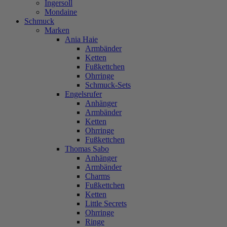
Ingersoll
Mondaine
Schmuck
Marken
Ania Haie
Armbänder
Ketten
Fußkettchen
Ohrringe
Schmuck-Sets
Engelsrufer
Anhänger
Armbänder
Ketten
Ohrringe
Fußkettchen
Thomas Sabo
Anhänger
Armbänder
Charms
Fußkettchen
Ketten
Little Secrets
Ohrringe
Ringe