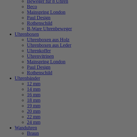
Beweger für 8 Uhren
Beco
Mainspring London
Paul Design
Rothenschild
B-Ware Uhrenbeweger
Uhrenboxen
Uhrenboxen aus Holz
Uhrenboxen aus Leder
Uhrenkoffer
Uhrenvitrinen
Mainspring London
Paul Design
Rothenschild
Uhrenbänder
12 mm
14 mm
16 mm
18 mm
19 mm
20 mm
22 mm
24 mm
Wanduhren
Braun