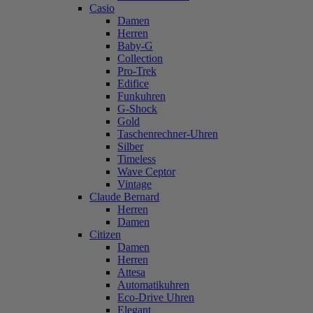
Casio
Damen
Herren
Baby-G
Collection
Pro-Trek
Edifice
Funkuhren
G-Shock
Gold
Taschenrechner-Uhren
Silber
Timeless
Wave Ceptor
Vintage
Claude Bernard
Herren
Damen
Citizen
Damen
Herren
Attesa
Automatikuhren
Eco-Drive Uhren
Elegant