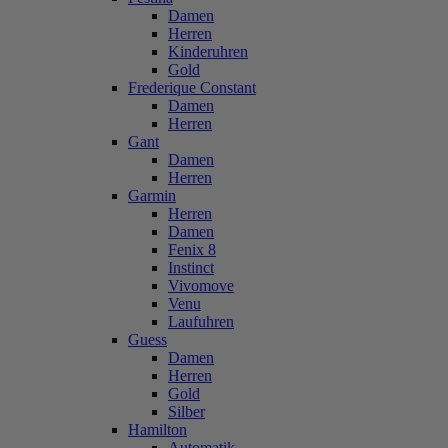
Damen
Herren
Kinderuhren
Gold
Frederique Constant
Damen
Herren
Gant
Damen
Herren
Garmin
Herren
Damen
Fenix 8
Instinct
Vivomove
Venu
Laufuhren
Guess
Damen
Herren
Gold
Silber
Hamilton
Automatik