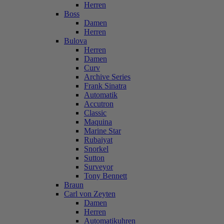
Herren
Boss
Damen
Herren
Bulova
Herren
Damen
Curv
Archive Series
Frank Sinatra
Automatik
Accutron
Classic
Maquina
Marine Star
Rubaiyat
Snorkel
Sutton
Surveyor
Tony Bennett
Braun
Carl von Zeyten
Damen
Herren
Automatikuhren