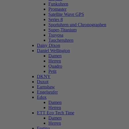
Funkuhren
Promaster
Satellite Wave GPS
Series 8
Sportuhren und Chronographen
Super-Titanium
Tsuyosa
Taucheruhren
Daisy Dixon
Daniel Wellington
Damen
Herren
Quadro
Petit
DKNY
Duxot
Earnshaw
Engelsrufer
Edox
Damen
Herren
ETT Eco Tech Time
Damen
Herren
Festina