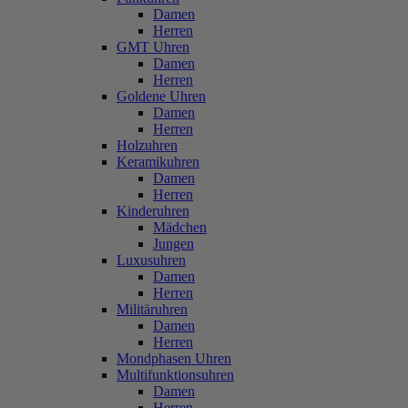
Damen
Herren
GMT Uhren
Damen
Herren
Goldene Uhren
Damen
Herren
Holzuhren
Keramikuhren
Damen
Herren
Kinderuhren
Mädchen
Jungen
Luxusuhren
Damen
Herren
Militäruhren
Damen
Herren
Mondphasen Uhren
Multifunktionsuhren
Damen
Herren