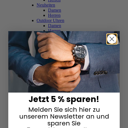
Neuheiten
Damen
Herren
Outdoor Uhren
Damen
Herren
Schweizer Uhren
Damen
Herren
Skelettuhren
Damen
Herren
Smartwatches
Damen
Herren
Solaruhren
Herren
Damen
Jetzt 5 % sparen!
Sportuhren
Damen
Melden Sie sich hier zu
Herren
Swarovski & Edelsteine
unserem Newsletter an und
Damen
sparen Sie
Herren