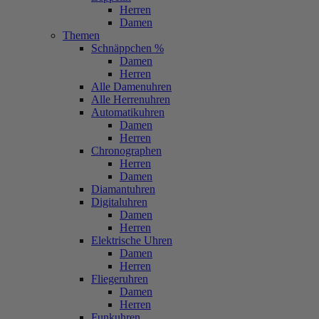
Herren
Damen
Themen
Schnäppchen %
Damen
Herren
Alle Damenuhren
Alle Herrenuhren
Automatikuhren
Damen
Herren
Chronographen
Herren
Damen
Diamantuhren
Digitaluhren
Damen
Herren
Elektrische Uhren
Damen
Herren
Fliegeruhren
Damen
Herren
Funkuhren