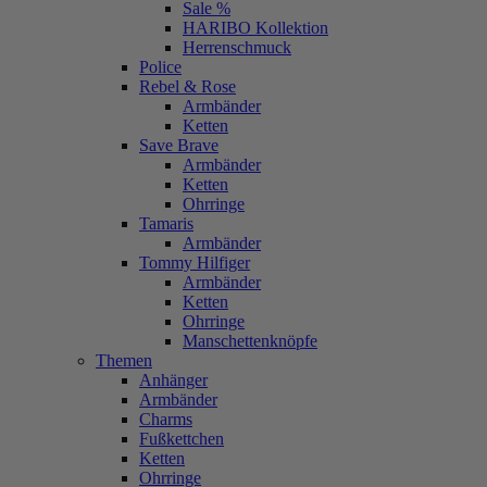
Sale %
HARIBO Kollektion
Herrenschmuck
Police
Rebel & Rose
Armbänder
Ketten
Save Brave
Armbänder
Ketten
Ohrringe
Tamaris
Armbänder
Tommy Hilfiger
Armbänder
Ketten
Ohrringe
Manschettenknöpfe
Themen
Anhänger
Armbänder
Charms
Fußkettchen
Ketten
Ohrringe