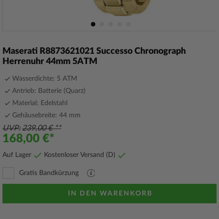
Zum
Anfang
Maserati R8873621021 Successo Chronograph
der
Herrenuhr 44mm 5ATM
Bildergalerie
springen
Wasserdichte: 5 ATM
Antrieb: Batterie (Quarz)
Material: Edelstahl
Gehäusebreite: 44 mm
UVP
239,00 €
168,00 €
Auf Lager
Kostenloser Versand (D)
Gratis Bandkürzung
PDF
Datei
mit
IN DEN WARENKORB
Erläuterungen