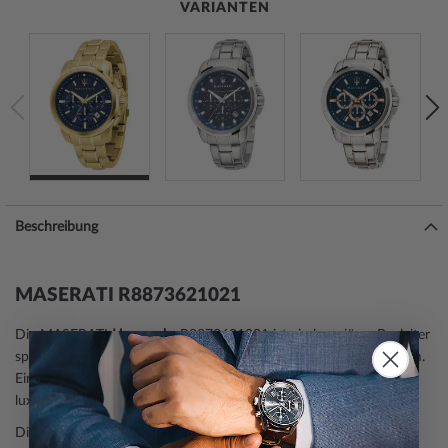
VARIANTEN
Beschreibung
MASERATI R8873621021
Die MASERATI
Herrenuhr
R8873621021 ist ein luxuriöser Begleiter
sportlicher Begleiter aus der Modell-Serie Successo Chrono 44mm.
Eine perfekte Wahl, wenn Sie einen Zeitmesser mit einem
luxuriösen sportlich lebendigen Look suchen.
Die
Chronographen-Funktion
macht diese Armbanduhr zu