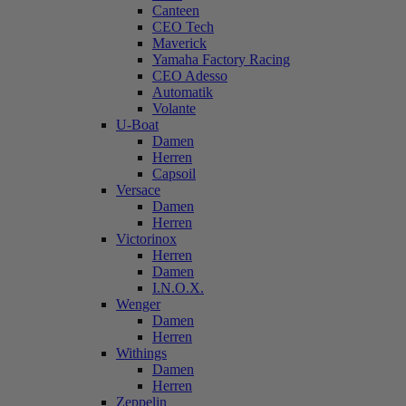
Canteen
CEO Tech
Maverick
Yamaha Factory Racing
CEO Adesso
Automatik
Volante
U-Boat
Damen
Herren
Capsoil
Versace
Damen
Herren
Victorinox
Herren
Damen
I.N.O.X.
Wenger
Damen
Herren
Withings
Damen
Herren
Zeppelin