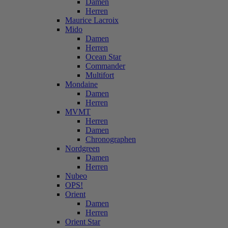
Damen
Herren
Maurice Lacroix
Mido
Damen
Herren
Ocean Star
Commander
Multifort
Mondaine
Damen
Herren
MVMT
Herren
Damen
Chronographen
Nordgreen
Damen
Herren
Nubeo
OPS!
Orient
Damen
Herren
Orient Star