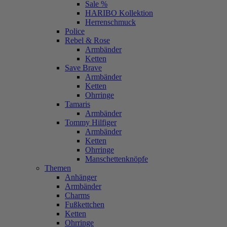
Sale %
HARIBO Kollektion
Herrenschmuck
Police
Rebel & Rose
Armbänder
Ketten
Save Brave
Armbänder
Ketten
Ohrringe
Tamaris
Armbänder
Tommy Hilfiger
Armbänder
Ketten
Ohrringe
Manschettenknöpfe
Themen
Anhänger
Armbänder
Charms
Fußkettchen
Ketten
Ohrringe