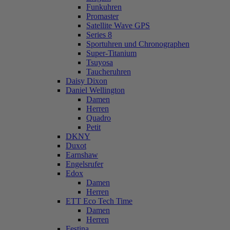
Funkuhren
Promaster
Satellite Wave GPS
Series 8
Sportuhren und Chronographen
Super-Titanium
Tsuyosa
Taucheruhren
Daisy Dixon
Daniel Wellington
Damen
Herren
Quadro
Petit
DKNY
Duxot
Earnshaw
Engelsrufer
Edox
Damen
Herren
ETT Eco Tech Time
Damen
Herren
Festina