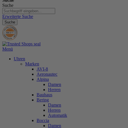
Suche
Suche
Erweiterte Suche
Suche
Menü
Uhren
Marken
AVI-8
Aeronautec
Alpina
Damen
Herren
Bauhaus
Bering
Damen
Herren
Automatik
Boccia
Damen