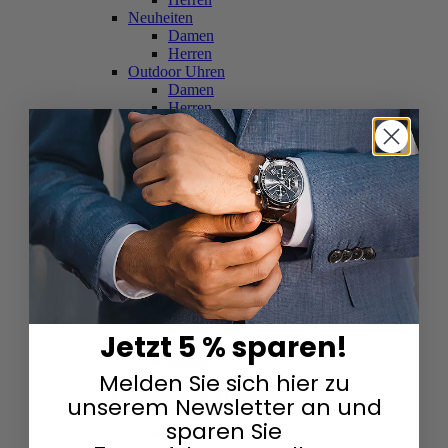
Neuheiten
Damen
Herren
Outdoor Uhren
Damen
Herren
Schweizer Uhren
Damen
Herren
Skelettuhren
Damen
Herren
Smartwatches
Damen
Herren
Solaruhren
Herren
Damen
Jetzt 5 % sparen!
Sportuhren
Damen
Melden Sie sich hier zu
Herren
Swarovski & Edelsteine
unserem Newsletter an und
Damen
sparen Sie
Herren