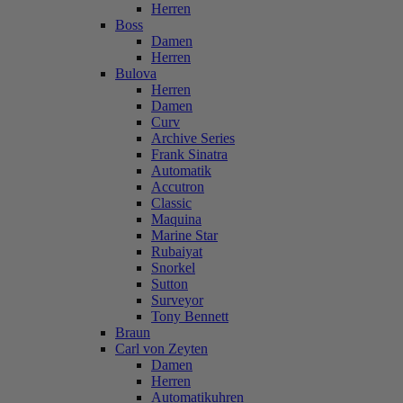
Herren
Boss
Damen
Herren
Bulova
Herren
Damen
Curv
Archive Series
Frank Sinatra
Automatik
Accutron
Classic
Maquina
Marine Star
Rubaiyat
Snorkel
Sutton
Surveyor
Tony Bennett
Braun
Carl von Zeyten
Damen
Herren
Automatikuhren