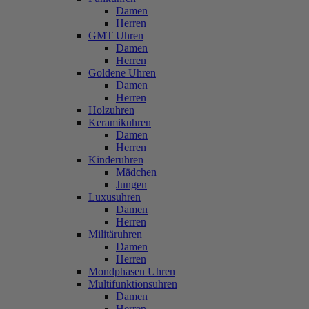
Damen
Herren
GMT Uhren
Damen
Herren
Goldene Uhren
Damen
Herren
Holzuhren
Keramikuhren
Damen
Herren
Kinderuhren
Mädchen
Jungen
Luxusuhren
Damen
Herren
Militäruhren
Damen
Herren
Mondphasen Uhren
Multifunktionsuhren
Damen
Herren