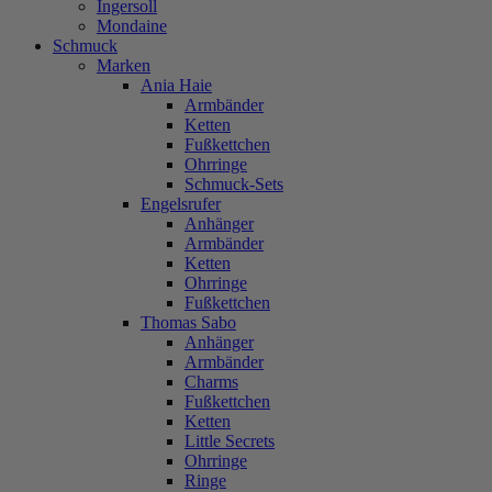
Ingersoll
Mondaine
Schmuck
Marken
Ania Haie
Armbänder
Ketten
Fußkettchen
Ohrringe
Schmuck-Sets
Engelsrufer
Anhänger
Armbänder
Ketten
Ohrringe
Fußkettchen
Thomas Sabo
Anhänger
Armbänder
Charms
Fußkettchen
Ketten
Little Secrets
Ohrringe
Ringe