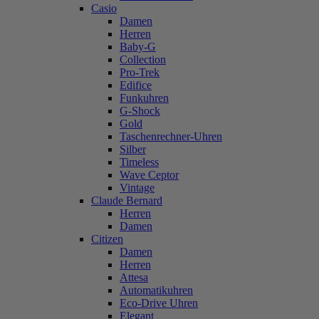
Casio
Damen
Herren
Baby-G
Collection
Pro-Trek
Edifice
Funkuhren
G-Shock
Gold
Taschenrechner-Uhren
Silber
Timeless
Wave Ceptor
Vintage
Claude Bernard
Herren
Damen
Citizen
Damen
Herren
Attesa
Automatikuhren
Eco-Drive Uhren
Elegant