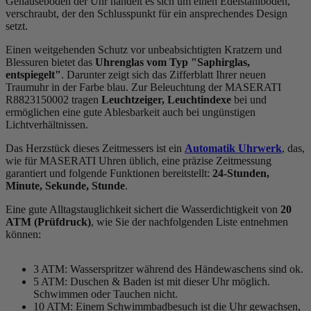
Gehäuseboden der Uhr handelt es sich um einen Edelstahlboden,
verschraubt, der den Schlusspunkt für ein ansprechendes Design
setzt.
Einen weitgehenden Schutz vor unbeabsichtigten Kratzern und
Blessuren bietet das
Uhrenglas vom Typ "Saphirglas,
entspiegelt"
. Darunter zeigt sich das Zifferblatt Ihrer neuen
Traumuhr in der Farbe
blau
. Zur Beleuchtung der MASERATI
R8823150002 tragen
Leuchtzeiger, Leuchtindexe
bei und
ermöglichen eine gute Ablesbarkeit auch bei ungünstigen
Lichtverhältnissen.
Das Herzstück dieses Zeitmessers ist ein
Automatik Uhrwerk
, das,
wie für MASERATI Uhren üblich, eine präzise Zeitmessung
garantiert und folgende Funktionen bereitstellt:
24-Stunden,
Minute, Sekunde, Stunde
.
Eine gute Alltagstauglichkeit sichert die Wasserdichtigkeit von
20
ATM (Prüfdruck)
, wie Sie der nachfolgenden Liste entnehmen
können:
3 ATM: Wasserspritzer während des Händewaschens sind ok.
5 ATM: Duschen & Baden ist mit dieser Uhr möglich.
Schwimmen oder Tauchen nicht.
10 ATM: Einem Schwimmbadbesuch ist die Uhr gewachsen,