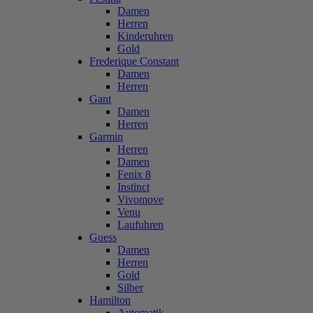
Damen
Herren
Kinderuhren
Gold
Frederique Constant
Damen
Herren
Gant
Damen
Herren
Garmin
Herren
Damen
Fenix 8
Instinct
Vivomove
Venu
Laufuhren
Guess
Damen
Herren
Gold
Silber
Hamilton
Automatik