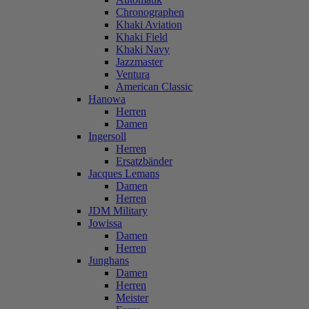
Chronographen
Khaki Aviation
Khaki Field
Khaki Navy
Jazzmaster
Ventura
American Classic
Hanowa
Herren
Damen
Ingersoll
Herren
Ersatzbänder
Jacques Lemans
Damen
Herren
JDM Military
Jowissa
Damen
Herren
Junghans
Damen
Herren
Meister