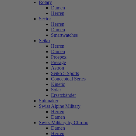
Rotary
Damen
Herren
Sector
Herren
Damen
Smartwatches
Seiko
Herren
Damen
Prospex
Presage
Astron
Seiko 5 Sports
Conceptual Series
Kinetic
Solar
Ersatzbänder
Spinnaker
Swiss Alpine Military
Herren
Damen
Swiss Military by Chrono
Damen
Herren