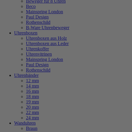
Beweger für 8 Uhren
Beco
Mainspring London
Paul Design
Rothenschild
B-Ware Uhrenbeweger
Uhrenboxen
Uhrenboxen aus Holz
Uhrenboxen aus Leder
Uhrenkoffer
Uhrenvitrinen
Mainspring London
Paul Design
Rothenschild
Uhrenbänder
12 mm
14 mm
16 mm
18 mm
19 mm
20 mm
22 mm
24 mm
Wanduhren
Braun