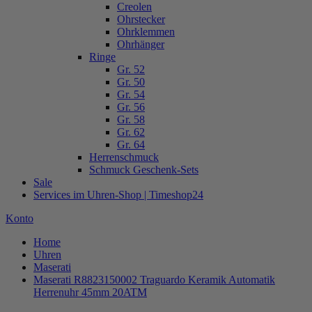
Creolen
Ohrstecker
Ohrklemmen
Ohrhänger
Ringe
Gr. 52
Gr. 50
Gr. 54
Gr. 56
Gr. 58
Gr. 62
Gr. 64
Herrenschmuck
Schmuck Geschenk-Sets
Sale
Services im Uhren-Shop | Timeshop24
Konto
Home
Uhren
Maserati
Maserati R8823150002 Traguardo Keramik Automatik
Herrenuhr 45mm 20ATM