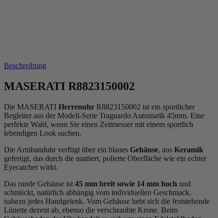
Beschreibung
MASERATI R8823150002
Die MASERATI
Herrenuhr
R8823150002 ist ein sportlicher
Begleiter aus der Modell-Serie Traguardo Automatik 45mm. Eine
perfekte Wahl, wenn Sie einen Zeitmesser mit einem sportlich
lebendigen Look suchen.
Die Armbanduhr verfügt über ein blaues
Gehäuse
, aus
Keramik
gefertigt, das durch die
mattiert, poliert
e Oberfläche wie ein echter
Eyecatcher wirkt.
Das
rund
e Gehäuse ist
45 mm breit
sowie 14 mm hoch
und
schmückt, natürlich abhängig vom individuellen Geschmack,
nahezu jedes Handgelenk. Vom Gehäuse hebt sich die
feststehend
e
Lünette dezent ab, ebenso die
verschraubt
e Krone. Beim