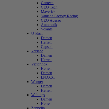
Canteen
CEO Tech
Maverick
Yamaha Factory Racing
CEO Adesso
Automatik
Volante
U-Boat
Damen
Herren
Capsoil
Versace
Damen
Herren
Victorinox
Herren
Damen
I.N.O.X.
Wenger
Damen
Herren
Withings
Damen
Herren
Zeppelin