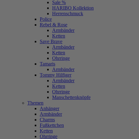
Sale %
HARIBO Kollektion
Herrenschmuck
Police
Rebel & Rose
Armbänder
Ketten
Save Brave
Armbänder
Ketten
Ohrringe
Tamaris
Armbänder
Tommy Hilfiger
Armbänder
Ketten
Ohrringe
Manschettenknöpfe
Themen
Anhänger
Armbänder
Charms
Fußkettchen
Ketten
Ohrringe