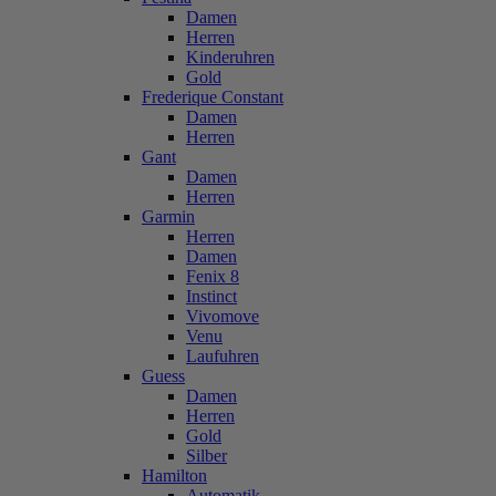
Damen
Herren
Kinderuhren
Gold
Frederique Constant
Damen
Herren
Gant
Damen
Herren
Garmin
Herren
Damen
Fenix 8
Instinct
Vivomove
Venu
Laufuhren
Guess
Damen
Herren
Gold
Silber
Hamilton
Automatik