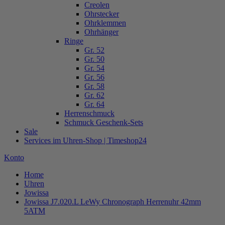
Creolen
Ohrstecker
Ohrklemmen
Ohrhänger
Ringe
Gr. 52
Gr. 50
Gr. 54
Gr. 56
Gr. 58
Gr. 62
Gr. 64
Herrenschmuck
Schmuck Geschenk-Sets
Sale
Services im Uhren-Shop | Timeshop24
Konto
Home
Uhren
Jowissa
Jowissa J7.020.L LeWy Chronograph Herrenuhr 42mm
5ATM