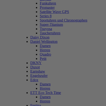
Funkuhren
Promaster
Satellite Wave GPS
Series 8
Sportuhren und Chronographen
Super-Titanium
Tsuyosa
Taucheruhren
Daisy Dixon
Daniel Wellington
Damen
Herren
Quadro
Petit
DKNY
Duxot
Earnshaw
Engelsrufer
Edox
Damen
Herren
ETT Eco Tech Time
Damen
Herren
Festina