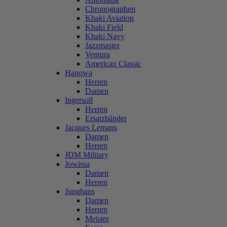
Chronographen
Khaki Aviation
Khaki Field
Khaki Navy
Jazzmaster
Ventura
American Classic
Hanowa
Herren
Damen
Ingersoll
Herren
Ersatzbänder
Jacques Lemans
Damen
Herren
JDM Military
Jowissa
Damen
Herren
Junghans
Damen
Herren
Meister