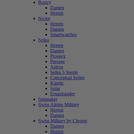
Rotary
Damen
Herren
Sector
Herren
Damen
Smartwatches
Seiko
Herren
Damen
Prospex
Presage
Astron
Seiko 5 Sports
Conceptual Series
Kinetic
Solar
Ersatzbänder
Spinnaker
Swiss Alpine Military
Herren
Damen
Swiss Military by Chrono
Damen
Herren