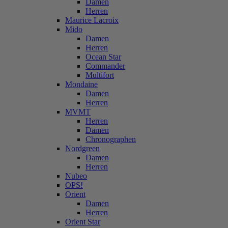
Damen
Herren
Maurice Lacroix
Mido
Damen
Herren
Ocean Star
Commander
Multifort
Mondaine
Damen
Herren
MVMT
Herren
Damen
Chronographen
Nordgreen
Damen
Herren
Nubeo
OPS!
Orient
Damen
Herren
Orient Star