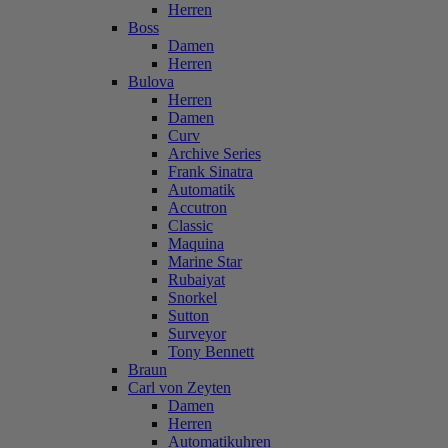
Herren
Boss
Damen
Herren
Bulova
Herren
Damen
Curv
Archive Series
Frank Sinatra
Automatik
Accutron
Classic
Maquina
Marine Star
Rubaiyat
Snorkel
Sutton
Surveyor
Tony Bennett
Braun
Carl von Zeyten
Damen
Herren
Automatikuhren