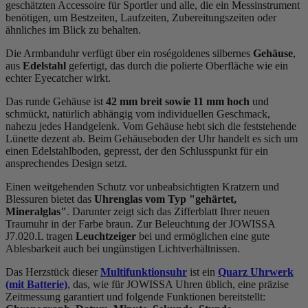
geschätzten Accessoire für Sportler und alle, die ein Messinstrument
benötigen, um Bestzeiten, Laufzeiten, Zubereitungszeiten oder
ähnliches im Blick zu behalten.
Die Armbanduhr verfügt über ein roségoldenes silbernes
Gehäuse
,
aus
Edelstahl
gefertigt, das durch die
poliert
e Oberfläche wie ein
echter Eyecatcher wirkt.
Das
rund
e Gehäuse ist
42 mm breit
sowie 11 mm hoch
und
schmückt, natürlich abhängig vom individuellen Geschmack,
nahezu jedes Handgelenk. Vom Gehäuse hebt sich die
feststehend
e
Lünette dezent ab. Beim Gehäuseboden der Uhr handelt es sich um
einen Edelstahlboden, gepresst, der den Schlusspunkt für ein
ansprechendes Design setzt.
Einen weitgehenden Schutz vor unbeabsichtigten Kratzern und
Blessuren bietet das
Uhrenglas vom Typ "gehärtet,
Mineralglas"
. Darunter zeigt sich das Zifferblatt Ihrer neuen
Traumuhr in der Farbe
braun
. Zur Beleuchtung der JOWISSA
J7.020.L tragen
Leuchtzeiger
bei und ermöglichen eine gute
Ablesbarkeit auch bei ungünstigen Lichtverhältnissen.
Das Herzstück dieser
Multifunktionsuhr
ist ein
Quarz Uhrwerk
(mit Batterie)
, das, wie für JOWISSA Uhren üblich, eine präzise
Zeitmessung garantiert und folgende Funktionen bereitstellt: