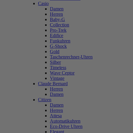
Casio
Damen
Herren
Baby-G
Collection
Pro-Trek
Edifice
Funkuhren
G-Shock
Gold
Taschenrechner-Uhren
Silber
Timeless
Wave Ceptor
Vintage
Claude Bernard
Herren
Damen
Citizen
Damen
Herren
Attesa
Automatikuhren
Eco-Drive Uhren
Elegant