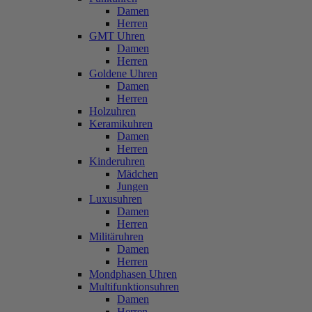
Damen
Herren
GMT Uhren
Damen
Herren
Goldene Uhren
Damen
Herren
Holzuhren
Keramikuhren
Damen
Herren
Kinderuhren
Mädchen
Jungen
Luxusuhren
Damen
Herren
Militäruhren
Damen
Herren
Mondphasen Uhren
Multifunktionsuhren
Damen
Herren