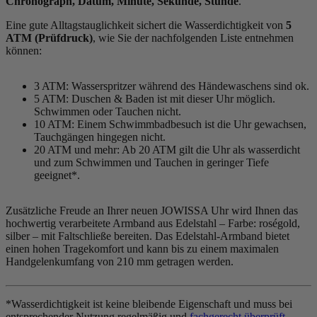
Chronograph, Datum, Minute, Sekunde, Stunde
.
Eine gute Alltagstauglichkeit sichert die Wasserdichtigkeit von
5
ATM (Prüfdruck)
, wie Sie der nachfolgenden Liste entnehmen
können:
3 ATM: Wasserspritzer während des Händewaschens sind ok.
5 ATM: Duschen & Baden ist mit dieser Uhr möglich.
Schwimmen oder Tauchen nicht.
10 ATM: Einem Schwimmbadbesuch ist die Uhr gewachsen,
Tauchgängen hingegen nicht.
20 ATM und mehr: Ab 20 ATM gilt die Uhr als wasserdicht
und zum Schwimmen und Tauchen in geringer Tiefe
geeignet*.
Zusätzliche Freude an Ihrer neuen JOWISSA Uhr wird Ihnen das
hochwertig verarbeitete Armband aus Edelstahl – Farbe:
roségold,
silber
– mit Faltschließe bereiten. Das Edelstahl-Armband bietet
einen hohen Tragekomfort und kann bis zu einem maximalen
Handgelenkumfang von 210 mm getragen werden.
*Wasserdichtigkeit ist keine bleibende Eigenschaft und muss bei
entsprechender Nutzung regelmäßig und
fachgerecht überprüft