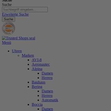
Suche
Suche
Erweiterte Suche
Suche
Menü
Uhren
Marken
AVI-8
Aeronautec
Alpina
Damen
Herren
Bauhaus
Bering
Damen
Herren
Automatik
Boccia
Damen