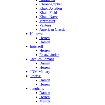
Chronographen
Khaki Aviation
Khaki Field
Khaki Navy
Jazzmaster
Ventura
American Classic
Hanowa
Herren
Damen
Ingersoll
Herren
Ersatzbänder
Jacques Lemans
Damen
Herren
JDM Military
Jowissa
Damen
Herren
Junghans
Damen
Herren
Meister