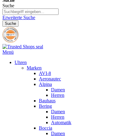
Suche
Suche
Erweiterte Suche
Suche
Menü
Uhren
Marken
AVI-8
Aeronautec
Alpina
Damen
Herren
Bauhaus
Bering
Damen
Herren
Automatik
Boccia
Damen