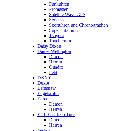
Funkuhren
Promaster
Satellite Wave GPS
Series 8
Sportuhren und Chronographen
Super-Titanium
Tsuyosa
Taucheruhren
Daisy Dixon
Daniel Wellington
Damen
Herren
Quadro
Petit
DKNY
Duxot
Earnshaw
Engelsrufer
Edox
Damen
Herren
ETT Eco Tech Time
Damen
Herren
Festina