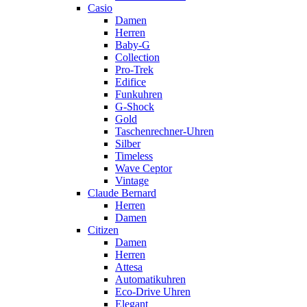
Casio
Damen
Herren
Baby-G
Collection
Pro-Trek
Edifice
Funkuhren
G-Shock
Gold
Taschenrechner-Uhren
Silber
Timeless
Wave Ceptor
Vintage
Claude Bernard
Herren
Damen
Citizen
Damen
Herren
Attesa
Automatikuhren
Eco-Drive Uhren
Elegant