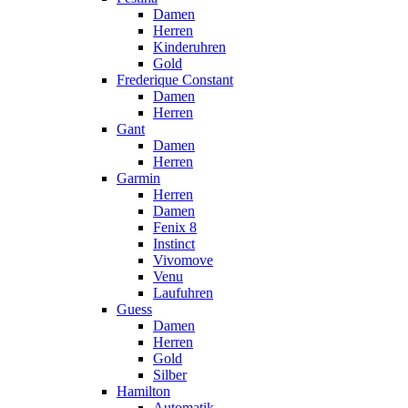
Damen
Herren
Kinderuhren
Gold
Frederique Constant
Damen
Herren
Gant
Damen
Herren
Garmin
Herren
Damen
Fenix 8
Instinct
Vivomove
Venu
Laufuhren
Guess
Damen
Herren
Gold
Silber
Hamilton
Automatik