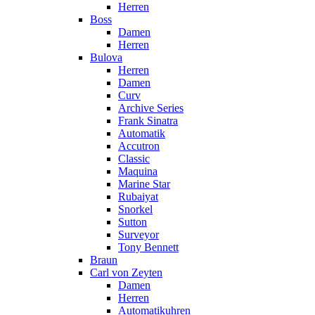
Herren
Boss
Damen
Herren
Bulova
Herren
Damen
Curv
Archive Series
Frank Sinatra
Automatik
Accutron
Classic
Maquina
Marine Star
Rubaiyat
Snorkel
Sutton
Surveyor
Tony Bennett
Braun
Carl von Zeyten
Damen
Herren
Automatikuhren