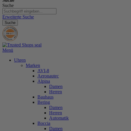
Suche
Suche
Erweiterte Suche
Suche
Menü
Uhren
Marken
AVI-8
Aeronautec
Alpina
Damen
Herren
Bauhaus
Bering
Damen
Herren
Automatik
Boccia
Damen