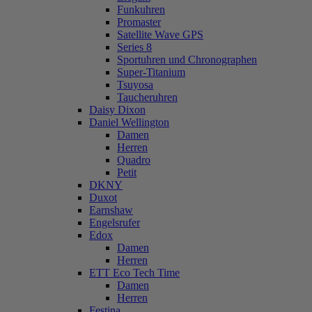
Funkuhren
Promaster
Satellite Wave GPS
Series 8
Sportuhren und Chronographen
Super-Titanium
Tsuyosa
Taucheruhren
Daisy Dixon
Daniel Wellington
Damen
Herren
Quadro
Petit
DKNY
Duxot
Earnshaw
Engelsrufer
Edox
Damen
Herren
ETT Eco Tech Time
Damen
Herren
Festina