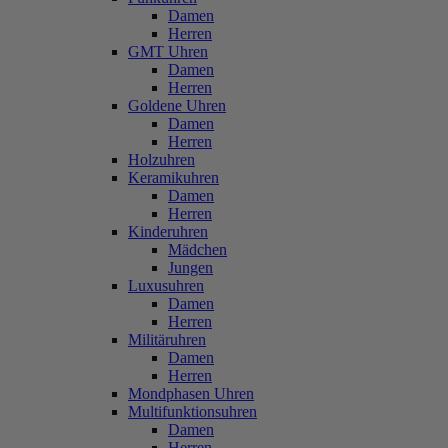
Damen
Herren
GMT Uhren
Damen
Herren
Goldene Uhren
Damen
Herren
Holzuhren
Keramikuhren
Damen
Herren
Kinderuhren
Mädchen
Jungen
Luxusuhren
Damen
Herren
Militäruhren
Damen
Herren
Mondphasen Uhren
Multifunktionsuhren
Damen
Herren