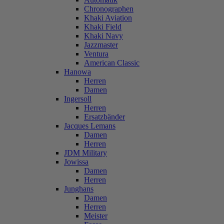
Chronographen
Khaki Aviation
Khaki Field
Khaki Navy
Jazzmaster
Ventura
American Classic
Hanowa
Herren
Damen
Ingersoll
Herren
Ersatzbänder
Jacques Lemans
Damen
Herren
JDM Military
Jowissa
Damen
Herren
Junghans
Damen
Herren
Meister