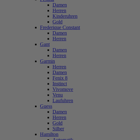
Damen
Herren
Kinderuhren
Gold
Frederique Constant
Damen
Herren
Gant
Damen
Herren
Garmin
Herren
Damen
Fenix 8
Instinct
Vivomove
Venu
Laufuhren
Guess
Damen
Herren
Gold
Silber
Hamilton
Automatik