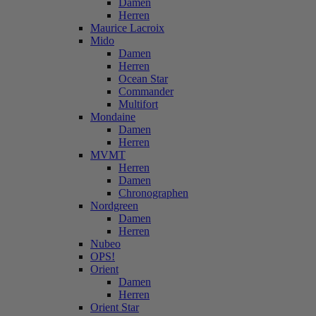
Damen
Herren
Maurice Lacroix
Mido
Damen
Herren
Ocean Star
Commander
Multifort
Mondaine
Damen
Herren
MVMT
Herren
Damen
Chronographen
Nordgreen
Damen
Herren
Nubeo
OPS!
Orient
Damen
Herren
Orient Star