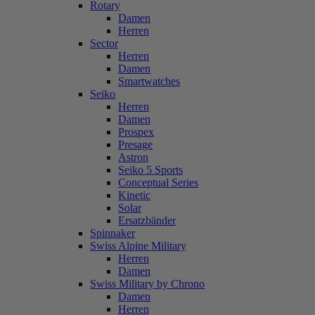
Rotary
Damen
Herren
Sector
Herren
Damen
Smartwatches
Seiko
Herren
Damen
Prospex
Presage
Astron
Seiko 5 Sports
Conceptual Series
Kinetic
Solar
Ersatzbänder
Spinnaker
Swiss Alpine Military
Herren
Damen
Swiss Military by Chrono
Damen
Herren