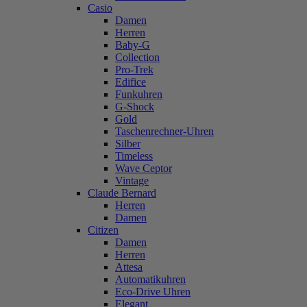
Casio
Damen
Herren
Baby-G
Collection
Pro-Trek
Edifice
Funkuhren
G-Shock
Gold
Taschenrechner-Uhren
Silber
Timeless
Wave Ceptor
Vintage
Claude Bernard
Herren
Damen
Citizen
Damen
Herren
Attesa
Automatikuhren
Eco-Drive Uhren
Elegant