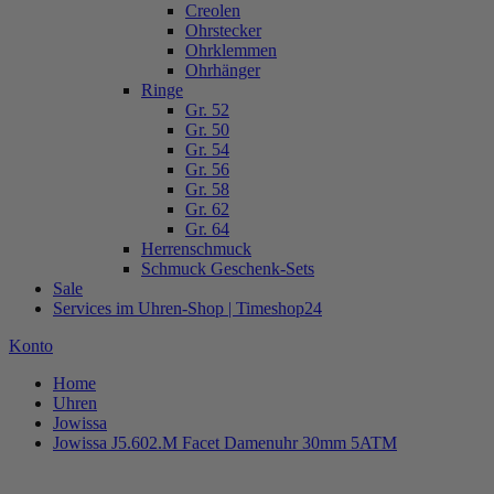
Creolen
Ohrstecker
Ohrklemmen
Ohrhänger
Ringe
Gr. 52
Gr. 50
Gr. 54
Gr. 56
Gr. 58
Gr. 62
Gr. 64
Herrenschmuck
Schmuck Geschenk-Sets
Sale
Services im Uhren-Shop | Timeshop24
Konto
Home
Uhren
Jowissa
Jowissa J5.602.M Facet Damenuhr 30mm 5ATM