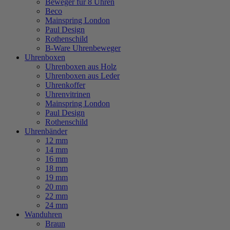
Beweger für 8 Uhren
Beco
Mainspring London
Paul Design
Rothenschild
B-Ware Uhrenbeweger
Uhrenboxen
Uhrenboxen aus Holz
Uhrenboxen aus Leder
Uhrenkoffer
Uhrenvitrinen
Mainspring London
Paul Design
Rothenschild
Uhrenbänder
12 mm
14 mm
16 mm
18 mm
19 mm
20 mm
22 mm
24 mm
Wanduhren
Braun