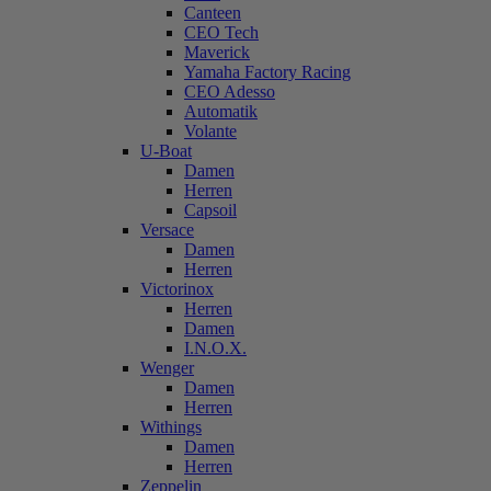
Canteen
CEO Tech
Maverick
Yamaha Factory Racing
CEO Adesso
Automatik
Volante
U-Boat
Damen
Herren
Capsoil
Versace
Damen
Herren
Victorinox
Herren
Damen
I.N.O.X.
Wenger
Damen
Herren
Withings
Damen
Herren
Zeppelin