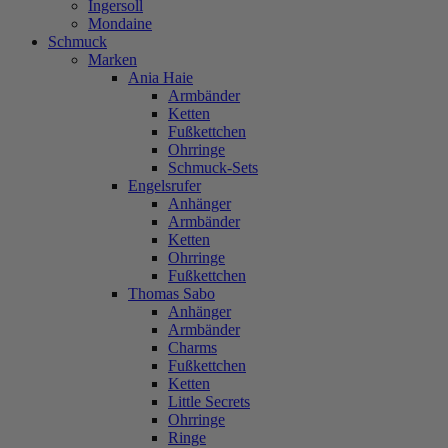
Ingersoll
Mondaine
Schmuck
Marken
Ania Haie
Armbänder
Ketten
Fußkettchen
Ohrringe
Schmuck-Sets
Engelsrufer
Anhänger
Armbänder
Ketten
Ohrringe
Fußkettchen
Thomas Sabo
Anhänger
Armbänder
Charms
Fußkettchen
Ketten
Little Secrets
Ohrringe
Ringe