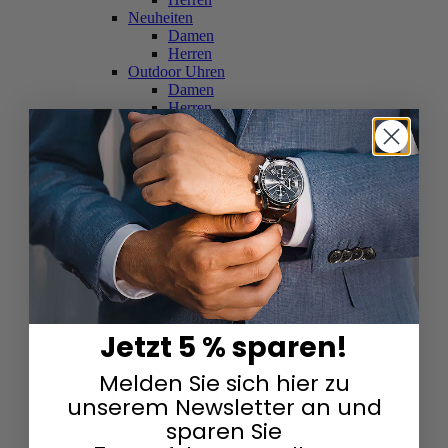
Neuheiten
Damen
Herren
Outdoor Uhren
Damen
Herren
Schweizer Uhren
Damen
Herren
Skelettuhren
Damen
Herren
Smartwatches
Damen
Herren
Solaruhren
Herren
Damen
Jetzt 5 % sparen!
Sportuhren
Damen
Melden Sie sich hier zu
Herren
Swarovski & Edelsteine
unserem Newsletter an und
Damen
sparen Sie
Herren