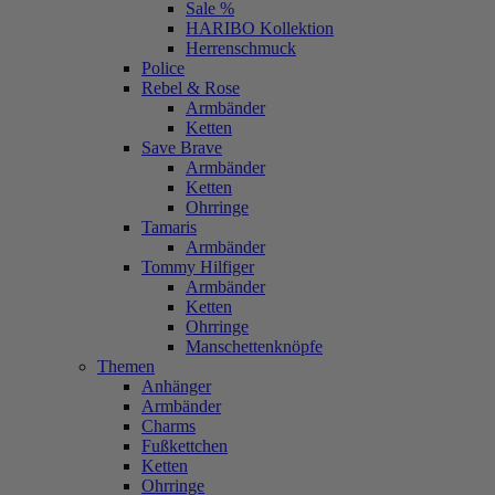
Sale %
HARIBO Kollektion
Herrenschmuck
Police
Rebel & Rose
Armbänder
Ketten
Save Brave
Armbänder
Ketten
Ohrringe
Tamaris
Armbänder
Tommy Hilfiger
Armbänder
Ketten
Ohrringe
Manschettenknöpfe
Themen
Anhänger
Armbänder
Charms
Fußkettchen
Ketten
Ohrringe