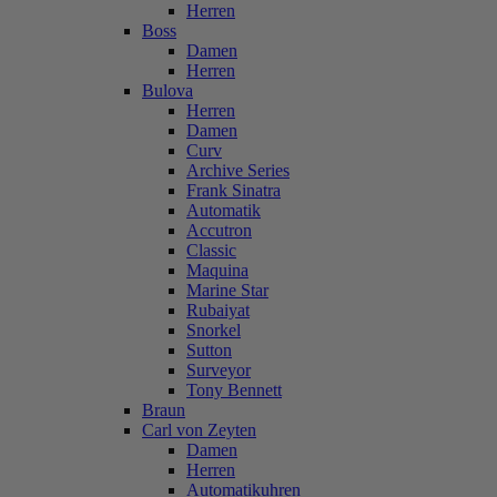
Herren
Boss
Damen
Herren
Bulova
Herren
Damen
Curv
Archive Series
Frank Sinatra
Automatik
Accutron
Classic
Maquina
Marine Star
Rubaiyat
Snorkel
Sutton
Surveyor
Tony Bennett
Braun
Carl von Zeyten
Damen
Herren
Automatikuhren