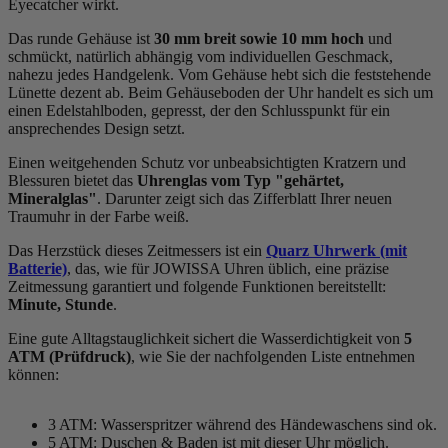
Eyecatcher wirkt.
Das
rund
e Gehäuse ist
30 mm breit
sowie 10 mm hoch
und
schmückt, natürlich abhängig vom individuellen Geschmack,
nahezu jedes Handgelenk. Vom Gehäuse hebt sich die
feststehend
e
Lünette dezent ab. Beim Gehäuseboden der Uhr handelt es sich um
einen Edelstahlboden, gepresst, der den Schlusspunkt für ein
ansprechendes Design setzt.
Einen weitgehenden Schutz vor unbeabsichtigten Kratzern und
Blessuren bietet das
Uhrenglas vom Typ "gehärtet,
Mineralglas"
. Darunter zeigt sich das Zifferblatt Ihrer neuen
Traumuhr in der Farbe
weiß
.
Das Herzstück dieses Zeitmessers ist ein
Quarz Uhrwerk (mit
Batterie)
, das, wie für JOWISSA Uhren üblich, eine präzise
Zeitmessung garantiert und folgende Funktionen bereitstellt:
Minute, Stunde
.
Eine gute Alltagstauglichkeit sichert die Wasserdichtigkeit von
5
ATM (Prüfdruck)
, wie Sie der nachfolgenden Liste entnehmen
können:
3 ATM: Wasserspritzer während des Händewaschens sind ok.
5 ATM: Duschen & Baden ist mit dieser Uhr möglich.