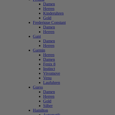
Damen
Herren
Kinderuhren
Gold
Frederique Constant
Damen
Herren
Gant
Damen
Herren
Garmin
Herren
Damen
Fenix 8
Instinct
Vivomove
Venu
Laufuhren
Guess
Damen
Herren
Gold
Silber
Hamilton
Automatik