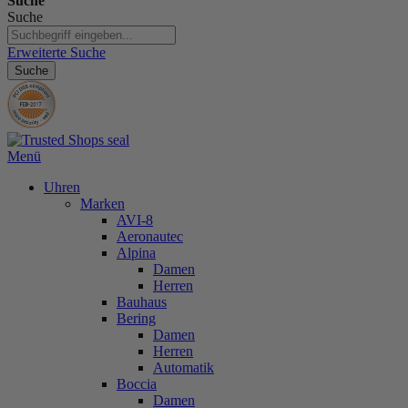
Suche
Suche
Erweiterte Suche
Suche
Menü
Uhren
Marken
AVI-8
Aeronautec
Alpina
Damen
Herren
Bauhaus
Bering
Damen
Herren
Automatik
Boccia
Damen