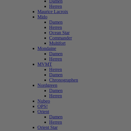
Damen
Herren
Maurice Lacroix
Mido
Damen
Herren
Ocean Star
Commander
Multifort
Mondaine
Damen
Herren
MVMT
Herren
Damen
Chronographen
Nordgreen
Damen
Herren
Nubeo
OPS!
Orient
Damen
Herren
Orient Star