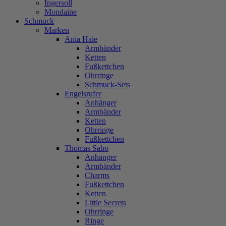
Ingersoll
Mondaine
Schmuck
Marken
Ania Haie
Armbänder
Ketten
Fußkettchen
Ohrringe
Schmuck-Sets
Engelsrufer
Anhänger
Armbänder
Ketten
Ohrringe
Fußkettchen
Thomas Sabo
Anhänger
Armbänder
Charms
Fußkettchen
Ketten
Little Secrets
Ohrringe
Ringe