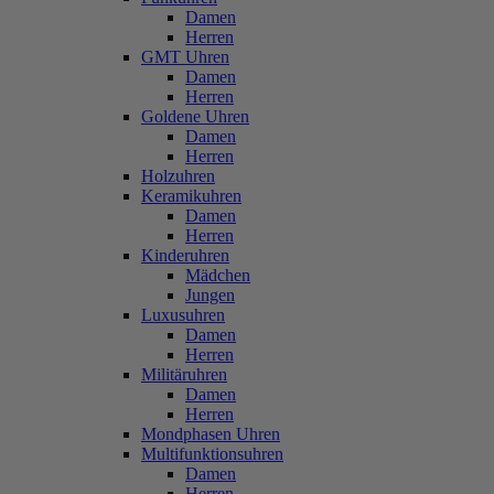
Damen
Herren
GMT Uhren
Damen
Herren
Goldene Uhren
Damen
Herren
Holzuhren
Keramikuhren
Damen
Herren
Kinderuhren
Mädchen
Jungen
Luxusuhren
Damen
Herren
Militäruhren
Damen
Herren
Mondphasen Uhren
Multifunktionsuhren
Damen
Herren