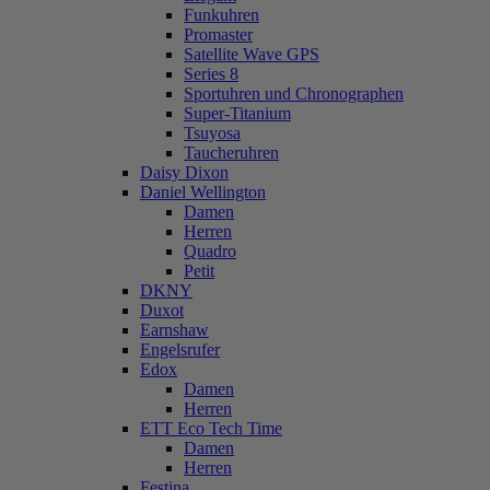
Funkuhren
Promaster
Satellite Wave GPS
Series 8
Sportuhren und Chronographen
Super-Titanium
Tsuyosa
Taucheruhren
Daisy Dixon
Daniel Wellington
Damen
Herren
Quadro
Petit
DKNY
Duxot
Earnshaw
Engelsrufer
Edox
Damen
Herren
ETT Eco Tech Time
Damen
Herren
Festina