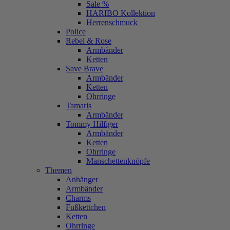
Sale %
HARIBO Kollektion
Herrenschmuck
Police
Rebel & Rose
Armbänder
Ketten
Save Brave
Armbänder
Ketten
Ohrringe
Tamaris
Armbänder
Tommy Hilfiger
Armbänder
Ketten
Ohrringe
Manschettenknöpfe
Themen
Anhänger
Armbänder
Charms
Fußkettchen
Ketten
Ohrringe