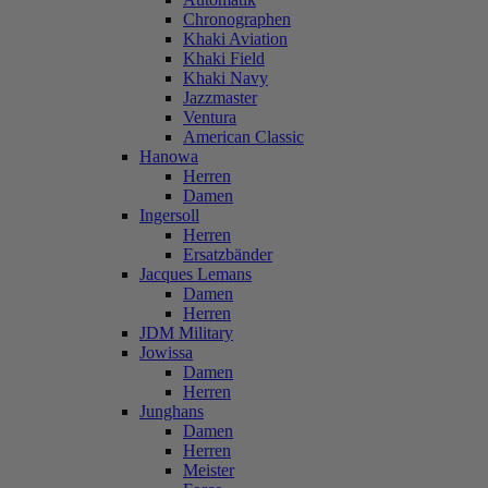
Chronographen
Khaki Aviation
Khaki Field
Khaki Navy
Jazzmaster
Ventura
American Classic
Hanowa
Herren
Damen
Ingersoll
Herren
Ersatzbänder
Jacques Lemans
Damen
Herren
JDM Military
Jowissa
Damen
Herren
Junghans
Damen
Herren
Meister