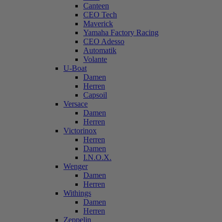
Canteen
CEO Tech
Maverick
Yamaha Factory Racing
CEO Adesso
Automatik
Volante
U-Boat
Damen
Herren
Capsoil
Versace
Damen
Herren
Victorinox
Herren
Damen
I.N.O.X.
Wenger
Damen
Herren
Withings
Damen
Herren
Zeppelin