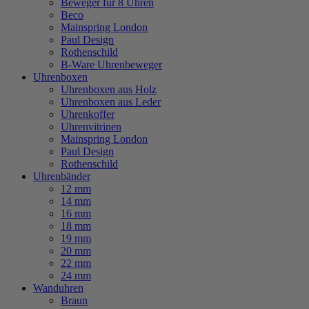
Beweger für 8 Uhren
Beco
Mainspring London
Paul Design
Rothenschild
B-Ware Uhrenbeweger
Uhrenboxen
Uhrenboxen aus Holz
Uhrenboxen aus Leder
Uhrenkoffer
Uhrenvitrinen
Mainspring London
Paul Design
Rothenschild
Uhrenbänder
12 mm
14 mm
16 mm
18 mm
19 mm
20 mm
22 mm
24 mm
Wanduhren
Braun