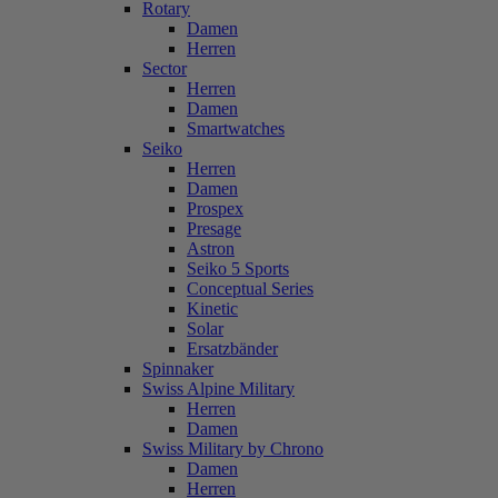
Rotary
Damen
Herren
Sector
Herren
Damen
Smartwatches
Seiko
Herren
Damen
Prospex
Presage
Astron
Seiko 5 Sports
Conceptual Series
Kinetic
Solar
Ersatzbänder
Spinnaker
Swiss Alpine Military
Herren
Damen
Swiss Military by Chrono
Damen
Herren