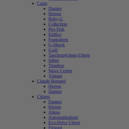
Casio
Damen
Herren
Baby-G
Collection
Pro-Trek
Edifice
Funkuhren
G-Shock
Gold
Taschenrechner-Uhren
Silber
Timeless
Wave Ceptor
Vintage
Claude Bernard
Herren
Damen
Citizen
Damen
Herren
Attesa
Automatikuhren
Eco-Drive Uhren
Elegant