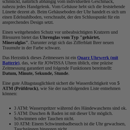
schmückt, natürlich abhängig vom individuellen Geschmack,
nahezu jedes Handgelenk. Vom Gehäuse hebt sich die
feststehend
e
Lünette dezent ab. Beim Gehäuseboden der Uhr handelt es sich um
einen Edelstahlboden, verschraubt, der den Schlusspunkt für ein
ansprechendes Design setzt.
Einen weitgehenden Schutz vor unbeabsichtigten Kratzern und
Blessuren bietet das
Uhrenglas vom Typ "gehärtet,
Mineralglas"
. Darunter zeigt sich das Zifferblatt Ihrer neuen
Traumuhr in der Farbe
schwarz
.
Das Herzstück dieses Zeitmessers ist ein
Quarz Uhrwerk (mit
Batterie)
, das, wie für JOWISSA Uhren üblich, eine präzise
Zeitmessung garantiert und folgende Funktionen bereitstellt:
Datum, Minute, Sekunde, Stunde
.
Eine gute Alltagstauglichkeit sichert die Wasserdichtigkeit von
5
ATM (Prüfdruck)
, wie Sie der nachfolgenden Liste entnehmen
können:
3 ATM: Wasserspritzer während des Händewaschens sind ok.
5 ATM: Duschen & Baden ist mit dieser Uhr möglich.
Schwimmen oder Tauchen nicht.
10 ATM: Einem Schwimmbadbesuch ist die Uhr gewachsen,
Tauchgängen hingegen nicht.