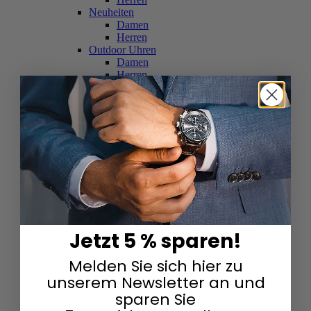
Neuheiten
Damen
Herren
Outdoor Uhren
Damen
Herren
Schweizer Uhren
Damen
Herren
Skelettuhren
Damen
Herren
Smartwatches
Damen
Herren
Solaruhren
Herren
Damen
Jetzt 5 % sparen!
Sportuhren
Damen
Melden Sie sich hier zu
Herren
Swarovski & Edelsteine
unserem Newsletter an und
Damen
sparen Sie
Herren