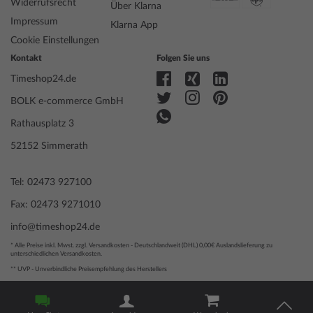
Widerrufsrecht
Über Klarna
Impressum
Klarna App
Anzeige
Analog
Cookie Einstellungen
Antrieb
Solar (Quarz)
Kontakt
Folgen Sie uns
Funktionen
Datum, Minute, Sekunde, Solar, Stunde
Timeshop24.de
BOLK e-commerce GmbH
Gehäuse Material
Edelstahl
Gehäusebreite
40
Rathausplatz 3
Gehäusedicke
11
52152 Simmerath
Gehäuse Form
Rund
Wasserdichte
10
Tel: 02473 927100
Gehäuse Farbe
Roségold
Oberfläche
Mattiert, Poliert
Fax: 02473 9271010
Glas
gehärtet, Mineralglas
info@timeshop24.de
Lünette
Feststehend
Gehäuse Boden
Edelstahlboden, verschraubt
* Alle Preise inkl. Mwst. zzgl. Versandkosten - Deutschlandweit (DHL) 0,00€ Auslandslieferung zu
unterschiedlichen Versandkosten.
Zifferblatt Farbe
Blau
** UVP - Unverbindliche Preisempfehlung des Herstellers
Beleuchtung
Leuchtindexe, Leuchtzeiger
© 2004 - 2026, BOLK e-commerce GmbH | Technische Umsetzung
durch
www.mediarox.de