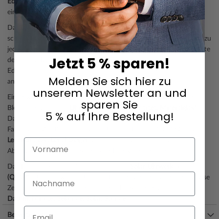
Edelstahl
gefertigt, das durch die
mattiert, poliert
e Oberfläche wie
ein echter Eyecatcher wirkt.
Das
rund
e Gehäuse ist
40 mm breit
sowie 11 mm hoch
und
schmückt, natürlich abhängig vom individuellen Geschmack, nahezu
jedes Handgelenk. Vom Gehäuse hebt sich die
feststehend
e Lünette
Jetzt 5 % sparen!
dezent ab. Beim Gehäuseboden der Uhr handelt es sich um einen
Edelstahlboden, verschraubt, der den Schlusspunkt für ein
Melden Sie sich hier zu
ansprechendes Design setzt.
unserem Newsletter an und
Einen weitgehenden Schutz vor unbeabsichtigten Kratzern und
sparen Sie
Blessuren bietet das
Uhrenglas vom Typ "gehärtet, Mineralglas"
.
5 % auf Ihre Bestellung!
Darunter zeigt sich das Zifferblatt Ihrer neuen Traumuhr in der
Farbe
blau
. Zur Beleuchtung der Jacques Lemans 1-2116C tragen
Leuchtindexe, Leuchtzeiger
bei und ermöglichen eine gute
Vorname
Ablesbarkeit auch bei ungünstigen Lichtverhältnissen.
Das Herzstück dieses Zeitmessers ist ein
Solar Uhrwerk
Nachname
(Quarz)
, das, wie für Jacques Lemans Uhren üblich, eine präzise
Zeitmessung garantiert und folgende Funktionen bereitstellt:
Datum, Minute, Sekunde, Solar, Stunde
.
Email
Eine gute Alltagstauglichkeit sichert die Wasserdichtigkeit von
10
Bewertungen