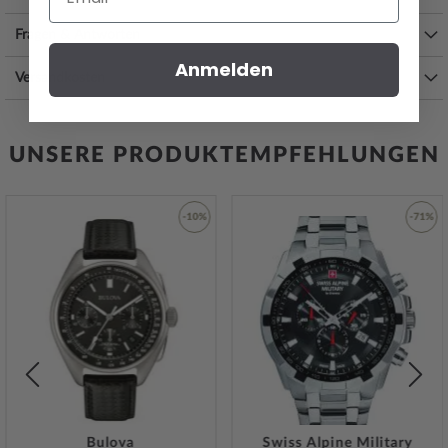
ATM (Prüfdruck)
, wie Sie der nachfolgenden Liste entnehmen
können:
Fragen & Antworten
Anmelden
3 ATM: Wasserspritzer während des Händewaschens sind ok.
Versandkosten
5 ATM: Duschen & Baden ist mit dieser Uhr möglich. Schwimmen
oder Tauchen nicht.
10 ATM: Einem Schwimmbadbesuch ist die Uhr gewachsen,
Tauchgängen hingegen nicht.
UNSERE PRODUKTEMPFEHLUNGEN
20 ATM und mehr: Ab 20 ATM gilt die Uhr als wasserdicht und zum
Schwimmen und Tauchen in geringer Tiefe geeignet*.
Zusätzliche Freude an Ihrer neuen Jacques Lemans Uhr wird Ihnen
-10%
-71%
das hochwertig verarbeitete Armband aus veganes Leder – Farbe:
blau
– mit Dornschließe bereiten. Das veganes Leder-Armband
bietet einen hohen Tragekomfort und kann bis zu einem maximalen
Zur
Zur
iste
Wunschliste
Wunsch
Handgelenkumfang von 220 mm getragen werden.
gen
hinzufügen
hinzuf
Eine elegante Uhr für Herren die das Besondere lieben von
Jacques
Lemans
. Jetzt bestellen und in nur 1-3 Tagen können Sie Ihre neue
Lieblingsuhr bereits tragen.
Bulova
Swiss Alpine Military