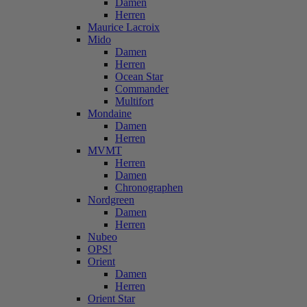
Damen
Herren
Maurice Lacroix
Mido
Damen
Herren
Ocean Star
Commander
Multifort
Mondaine
Damen
Herren
MVMT
Herren
Damen
Chronographen
Nordgreen
Damen
Herren
Nubeo
OPS!
Orient
Damen
Herren
Orient Star