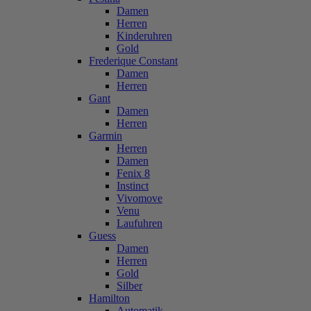
Damen
Herren
Kinderuhren
Gold
Frederique Constant
Damen
Herren
Gant
Damen
Herren
Garmin
Herren
Damen
Fenix 8
Instinct
Vivomove
Venu
Laufuhren
Guess
Damen
Herren
Gold
Silber
Hamilton
Automatik