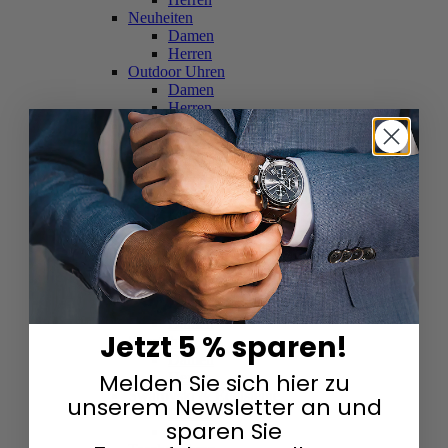
Neuheiten
Damen
Herren
Outdoor Uhren
Damen
Herren
Schweizer Uhren
Damen
Herren
Skelettuhren
Damen
Herren
Smartwatches
Damen
Herren
Solaruhren
Herren
Damen
Jetzt 5 % sparen!
Sportuhren
Damen
Melden Sie sich hier zu
Herren
Swarovski & Edelsteine
unserem Newsletter an und
Damen
sparen Sie
Herren