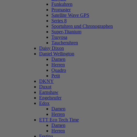
Funkuhren
Promaster
Satellite Wave GPS
Series 8
Sportuhren und Chronographen
Super-Titanium
Tsuyosa
Taucheruhren
Daisy Dixon
Daniel Wellington
Damen
Herren
Quadro
Petit
DKNY
Duxot
Earnshaw
Engelsrufer
Edox
Damen
Herren
ETT Eco Tech Time
Damen
Herren
Festina