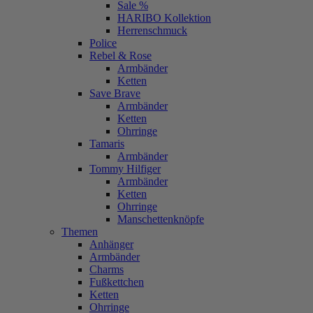
Sale %
HARIBO Kollektion
Herrenschmuck
Police
Rebel & Rose
Armbänder
Ketten
Save Brave
Armbänder
Ketten
Ohrringe
Tamaris
Armbänder
Tommy Hilfiger
Armbänder
Ketten
Ohrringe
Manschettenknöpfe
Themen
Anhänger
Armbänder
Charms
Fußkettchen
Ketten
Ohrringe