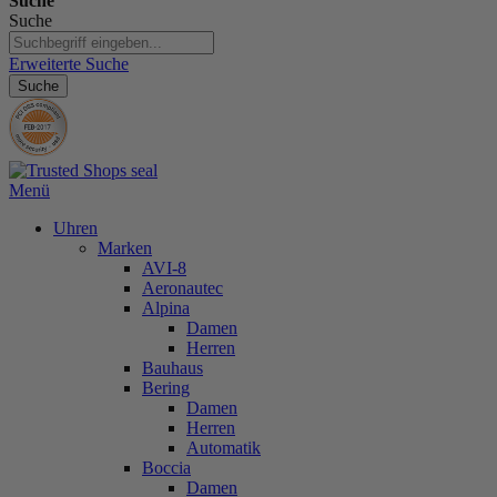
Suche
Suche
Erweiterte Suche
Suche
Menü
Uhren
Marken
AVI-8
Aeronautec
Alpina
Damen
Herren
Bauhaus
Bering
Damen
Herren
Automatik
Boccia
Damen