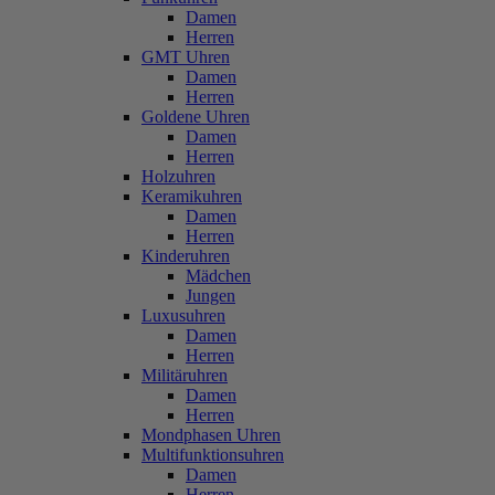
Damen
Herren
GMT Uhren
Damen
Herren
Goldene Uhren
Damen
Herren
Holzuhren
Keramikuhren
Damen
Herren
Kinderuhren
Mädchen
Jungen
Luxusuhren
Damen
Herren
Militäruhren
Damen
Herren
Mondphasen Uhren
Multifunktionsuhren
Damen
Herren