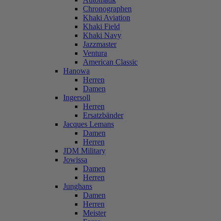
Chronographen
Khaki Aviation
Khaki Field
Khaki Navy
Jazzmaster
Ventura
American Classic
Hanowa
Herren
Damen
Ingersoll
Herren
Ersatzbänder
Jacques Lemans
Damen
Herren
JDM Military
Jowissa
Damen
Herren
Junghans
Damen
Herren
Meister