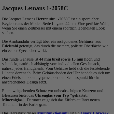
Jacques Lemans 1-2058C
Die Jacques Lemans
Herrenuhr
1-2058C ist ein sportlicher
Begleiter aus der Modell-Serie Lugano 44mm. Eine perfekte Wahl,
wenn Sie einen Zeitmesser mit einem sportlich lebendigen Look
suchen.
Die Armbanduhr verfügt über ein roségoldenes
Gehäuse
, aus
Edelstahl
gefertigt, das durch die
mattiert, poliert
e Oberfläche wie
ein echter Eyecatcher wirkt.
Das
rund
e Gehäuse ist
44 mm breit
sowie 15 mm hoch
und
schmückt, natürlich abhängig vom individuellen Geschmack,
nahezu jedes Handgelenk. Vom Gehäuse hebt sich die
feststehend
e
Lünette dezent ab. Beim Gehäuseboden der Uhr handelt es sich um
einen Edelstahlboden, gepresst, der den Schlusspunkt für ein
ansprechendes Design setzt.
Einen weitgehenden Schutz vor unbeabsichtigten Kratzern und
Blessuren bietet das
Uhrenglas vom Typ "gehärtet,
Mineralglas"
. Darunter zeigt sich das Zifferblatt Ihrer neuen
Traumuhr in der Farbe
grau
.
Das Herzstück dieser
Multifunktionsuhr
ist ein
Quarz Uhrwerk