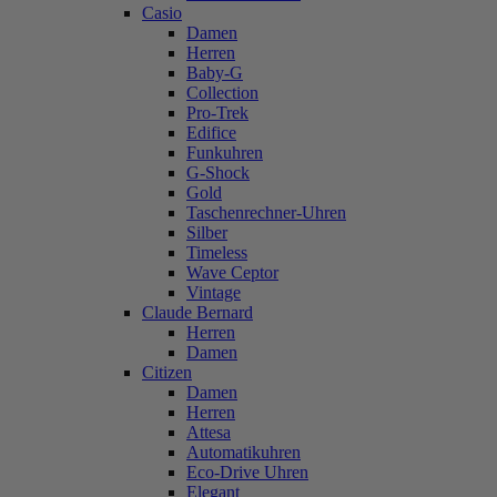
Casio
Damen
Herren
Baby-G
Collection
Pro-Trek
Edifice
Funkuhren
G-Shock
Gold
Taschenrechner-Uhren
Silber
Timeless
Wave Ceptor
Vintage
Claude Bernard
Herren
Damen
Citizen
Damen
Herren
Attesa
Automatikuhren
Eco-Drive Uhren
Elegant