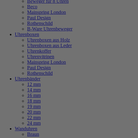
Beweger für 8 Uhren
Beco
Mainspring London
Paul Design
Rothenschild
B-Ware Uhrenbeweger
Uhrenboxen
Uhrenboxen aus Holz
Uhrenboxen aus Leder
Uhrenkoffer
Uhrenvitrinen
Mainspring London
Paul Design
Rothenschild
Uhrenbänder
12 mm
14 mm
16 mm
18 mm
19 mm
20 mm
22 mm
24 mm
Wanduhren
Braun