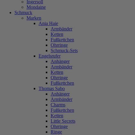
Ingersoll
Mondaine
Schmuck
Marken
Ania Haie
Armbänder
Ketten
Fußkettchen
Ohrringe
Schmuck-Sets
Engelsrufer
Anhänger
Armbänder
Ketten
Ohrringe
Fußkettchen
Thomas Sabo
Anhänger
Armbänder
Charms
Fußkettchen
Ketten
Little Secrets
Ohrringe
Ringe