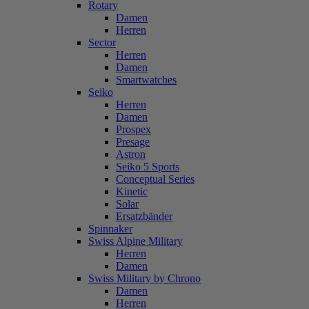
Rotary
Damen
Herren
Sector
Herren
Damen
Smartwatches
Seiko
Herren
Damen
Prospex
Presage
Astron
Seiko 5 Sports
Conceptual Series
Kinetic
Solar
Ersatzbänder
Spinnaker
Swiss Alpine Military
Herren
Damen
Swiss Military by Chrono
Damen
Herren