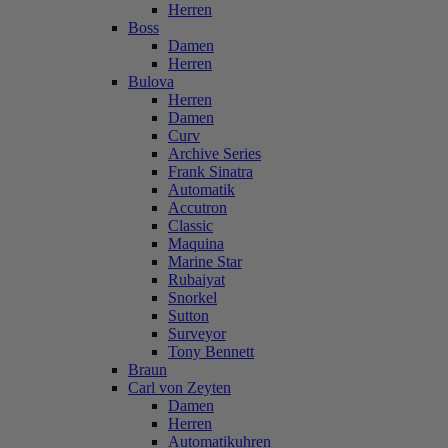
Herren
Boss
Damen
Herren
Bulova
Herren
Damen
Curv
Archive Series
Frank Sinatra
Automatik
Accutron
Classic
Maquina
Marine Star
Rubaiyat
Snorkel
Sutton
Surveyor
Tony Bennett
Braun
Carl von Zeyten
Damen
Herren
Automatikuhren