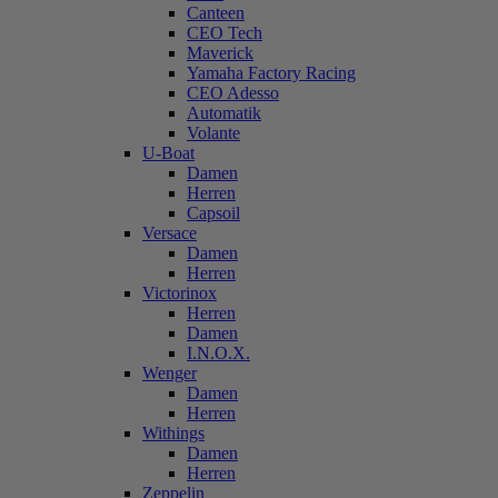
Canteen
CEO Tech
Maverick
Yamaha Factory Racing
CEO Adesso
Automatik
Volante
U-Boat
Damen
Herren
Capsoil
Versace
Damen
Herren
Victorinox
Herren
Damen
I.N.O.X.
Wenger
Damen
Herren
Withings
Damen
Herren
Zeppelin