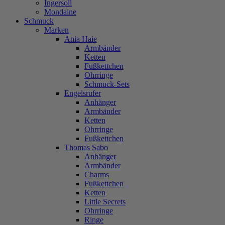
Ingersoll
Mondaine
Schmuck
Marken
Ania Haie
Armbänder
Ketten
Fußkettchen
Ohrringe
Schmuck-Sets
Engelsrufer
Anhänger
Armbänder
Ketten
Ohrringe
Fußkettchen
Thomas Sabo
Anhänger
Armbänder
Charms
Fußkettchen
Ketten
Little Secrets
Ohrringe
Ringe