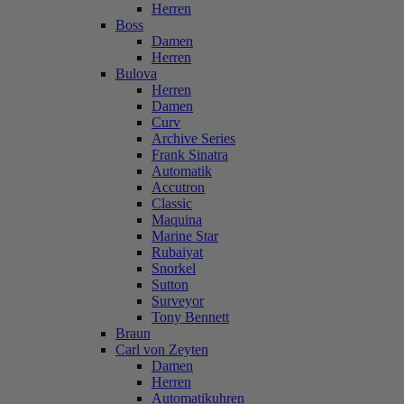
Herren
Boss
Damen
Herren
Bulova
Herren
Damen
Curv
Archive Series
Frank Sinatra
Automatik
Accutron
Classic
Maquina
Marine Star
Rubaiyat
Snorkel
Sutton
Surveyor
Tony Bennett
Braun
Carl von Zeyten
Damen
Herren
Automatikuhren