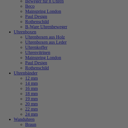
Beweger für 8 Uhren
Beco
Mainspring London
Paul Design
Rothenschild
B-Ware Uhrenbeweger
Uhrenboxen
Uhrenboxen aus Holz
Uhrenboxen aus Leder
Uhrenkoffer
Uhrenvitrinen
Mainspring London
Paul Design
Rothenschild
Uhrenbänder
12 mm
14 mm
16 mm
18 mm
19 mm
20 mm
22 mm
24 mm
Wanduhren
Braun