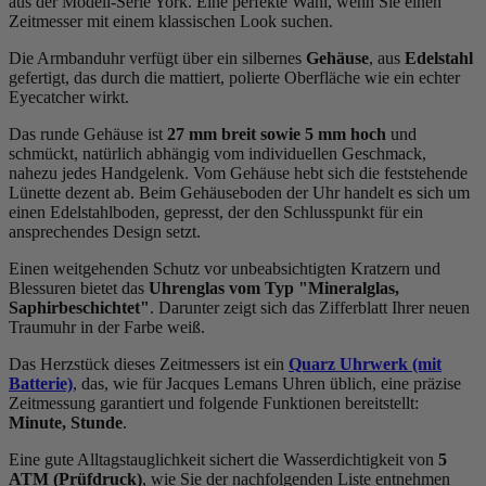
aus der Modell-Serie York. Eine perfekte Wahl, wenn Sie einen
Zeitmesser mit einem klassischen Look suchen.
Die Armbanduhr verfügt über ein silbernes
Gehäuse
, aus
Edelstahl
gefertigt, das durch die
mattiert, poliert
e Oberfläche wie ein echter
Eyecatcher wirkt.
Das
rund
e Gehäuse ist
27 mm breit
sowie 5 mm hoch
und
schmückt, natürlich abhängig vom individuellen Geschmack,
nahezu jedes Handgelenk. Vom Gehäuse hebt sich die
feststehend
e
Lünette dezent ab. Beim Gehäuseboden der Uhr handelt es sich um
einen Edelstahlboden, gepresst, der den Schlusspunkt für ein
ansprechendes Design setzt.
Einen weitgehenden Schutz vor unbeabsichtigten Kratzern und
Blessuren bietet das
Uhrenglas vom Typ "Mineralglas,
Saphirbeschichtet"
. Darunter zeigt sich das Zifferblatt Ihrer neuen
Traumuhr in der Farbe
weiß
.
Das Herzstück dieses Zeitmessers ist ein
Quarz Uhrwerk (mit
Batterie)
, das, wie für Jacques Lemans Uhren üblich, eine präzise
Zeitmessung garantiert und folgende Funktionen bereitstellt:
Minute, Stunde
.
Eine gute Alltagstauglichkeit sichert die Wasserdichtigkeit von
5
ATM (Prüfdruck)
, wie Sie der nachfolgenden Liste entnehmen