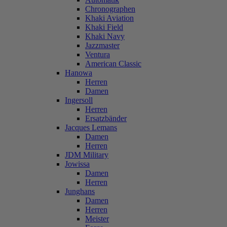
Chronographen
Khaki Aviation
Khaki Field
Khaki Navy
Jazzmaster
Ventura
American Classic
Hanowa
Herren
Damen
Ingersoll
Herren
Ersatzbänder
Jacques Lemans
Damen
Herren
JDM Military
Jowissa
Damen
Herren
Junghans
Damen
Herren
Meister