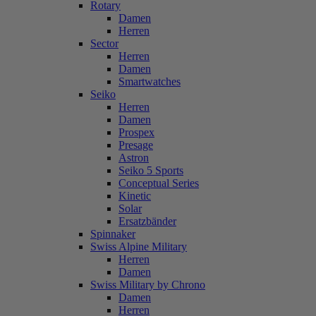
Rotary
Damen
Herren
Sector
Herren
Damen
Smartwatches
Seiko
Herren
Damen
Prospex
Presage
Astron
Seiko 5 Sports
Conceptual Series
Kinetic
Solar
Ersatzbänder
Spinnaker
Swiss Alpine Military
Herren
Damen
Swiss Military by Chrono
Damen
Herren