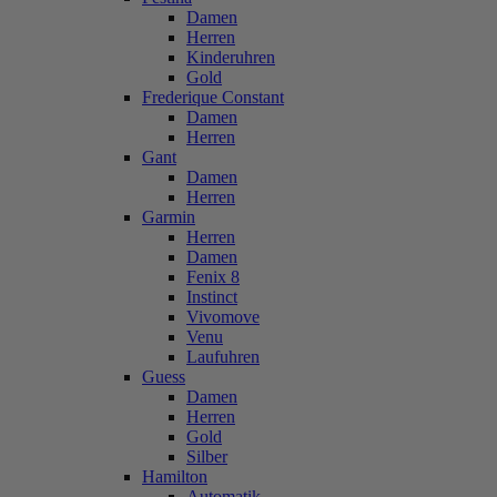
Damen
Herren
Kinderuhren
Gold
Frederique Constant
Damen
Herren
Gant
Damen
Herren
Garmin
Herren
Damen
Fenix 8
Instinct
Vivomove
Venu
Laufuhren
Guess
Damen
Herren
Gold
Silber
Hamilton
Automatik