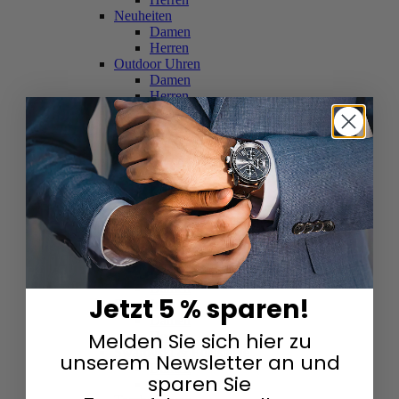
Neuheiten
Damen
Herren
Outdoor Uhren
Damen
Herren
Schweizer Uhren
Damen
Herren
Skelettuhren
Damen
Herren
Smartwatches
Damen
Herren
Solaruhren
Herren
Damen
Jetzt 5 % sparen!
Sportuhren
Damen
Melden Sie sich hier zu
Herren
Swarovski & Edelsteine
unserem Newsletter an und
Damen
sparen Sie
Herren