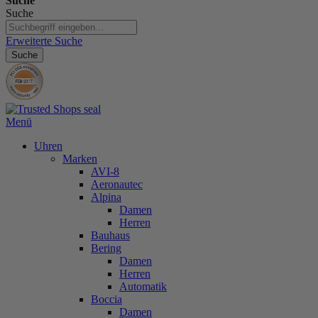
Suche
Suche
Erweiterte Suche
Suche
Menü
Uhren
Marken
AVI-8
Aeronautec
Alpina
Damen
Herren
Bauhaus
Bering
Damen
Herren
Automatik
Boccia
Damen