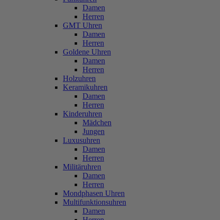
Damen
Herren
GMT Uhren
Damen
Herren
Goldene Uhren
Damen
Herren
Holzuhren
Keramikuhren
Damen
Herren
Kinderuhren
Mädchen
Jungen
Luxusuhren
Damen
Herren
Militäruhren
Damen
Herren
Mondphasen Uhren
Multifunktionsuhren
Damen
Herren