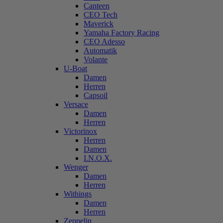
Canteen
CEO Tech
Maverick
Yamaha Factory Racing
CEO Adesso
Automatik
Volante
U-Boat
Damen
Herren
Capsoil
Versace
Damen
Herren
Victorinox
Herren
Damen
I.N.O.X.
Wenger
Damen
Herren
Withings
Damen
Herren
Zeppelin