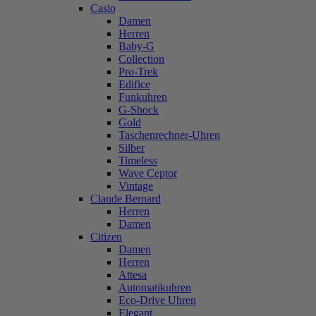
Casio
Damen
Herren
Baby-G
Collection
Pro-Trek
Edifice
Funkuhren
G-Shock
Gold
Taschenrechner-Uhren
Silber
Timeless
Wave Ceptor
Vintage
Claude Bernard
Herren
Damen
Citizen
Damen
Herren
Attesa
Automatikuhren
Eco-Drive Uhren
Elegant