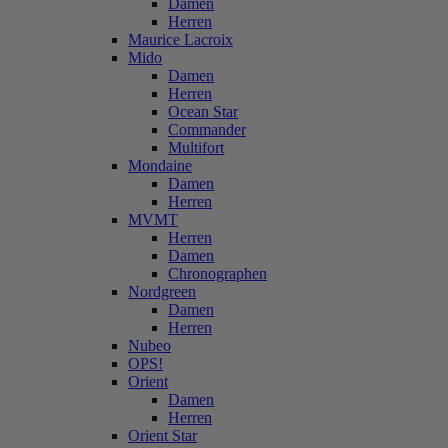
Damen
Herren
Maurice Lacroix
Mido
Damen
Herren
Ocean Star
Commander
Multifort
Mondaine
Damen
Herren
MVMT
Herren
Damen
Chronographen
Nordgreen
Damen
Herren
Nubeo
OPS!
Orient
Damen
Herren
Orient Star