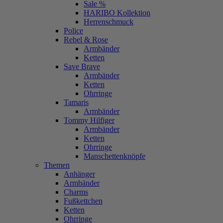
Sale %
HARIBO Kollektion
Herrenschmuck
Police
Rebel & Rose
Armbänder
Ketten
Save Brave
Armbänder
Ketten
Ohrringe
Tamaris
Armbänder
Tommy Hilfiger
Armbänder
Ketten
Ohrringe
Manschettenknöpfe
Themen
Anhänger
Armbänder
Charms
Fußkettchen
Ketten
Ohrringe