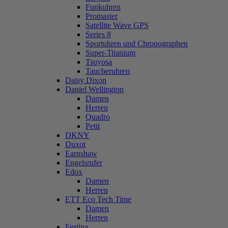
Funkuhren
Promaster
Satellite Wave GPS
Series 8
Sportuhren und Chronographen
Super-Titanium
Tsuyosa
Taucheruhren
Daisy Dixon
Daniel Wellington
Damen
Herren
Quadro
Petit
DKNY
Duxot
Earnshaw
Engelsrufer
Edox
Damen
Herren
ETT Eco Tech Time
Damen
Herren
Festina