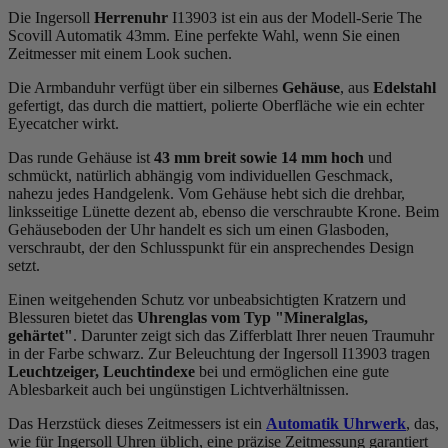
Die Ingersoll
Herrenuhr
I13903 ist ein aus der Modell-Serie The
Scovill Automatik 43mm. Eine perfekte Wahl, wenn Sie einen
Zeitmesser mit einem Look suchen.
Die Armbanduhr verfügt über ein silbernes
Gehäuse
, aus
Edelstahl
gefertigt, das durch die
mattiert, poliert
e Oberfläche wie ein echter
Eyecatcher wirkt.
Das
rund
e Gehäuse ist
43 mm breit
sowie 14 mm hoch
und
schmückt, natürlich abhängig vom individuellen Geschmack,
nahezu jedes Handgelenk. Vom Gehäuse hebt sich die
drehbar,
linksseitig
e Lünette dezent ab, ebenso die
verschraubt
e Krone. Beim
Gehäuseboden der Uhr handelt es sich um einen Glasboden,
verschraubt, der den Schlusspunkt für ein ansprechendes Design
setzt.
Einen weitgehenden Schutz vor unbeabsichtigten Kratzern und
Blessuren bietet das
Uhrenglas vom Typ "Mineralglas,
gehärtet"
. Darunter zeigt sich das Zifferblatt Ihrer neuen Traumuhr
in der Farbe
schwarz
. Zur Beleuchtung der Ingersoll I13903 tragen
Leuchtzeiger, Leuchtindexe
bei und ermöglichen eine gute
Ablesbarkeit auch bei ungünstigen Lichtverhältnissen.
Das Herzstück dieses Zeitmessers ist ein
Automatik Uhrwerk
, das,
wie für Ingersoll Uhren üblich, eine präzise Zeitmessung garantiert