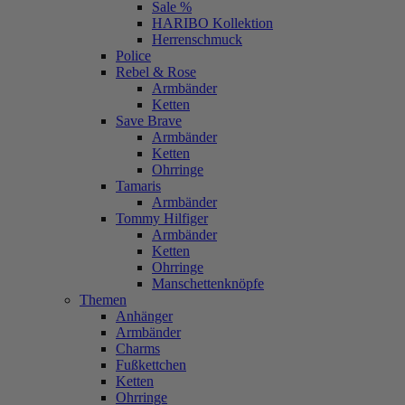
Sale %
HARIBO Kollektion
Herrenschmuck
Police
Rebel & Rose
Armbänder
Ketten
Save Brave
Armbänder
Ketten
Ohrringe
Tamaris
Armbänder
Tommy Hilfiger
Armbänder
Ketten
Ohrringe
Manschettenknöpfe
Themen
Anhänger
Armbänder
Charms
Fußkettchen
Ketten
Ohrringe