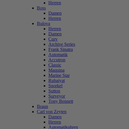
Herren
Boss
Damen
Herren
Bulova
Herren
Damen
Curv
Archive Series
Frank Sinatra
Automatik
Accutron
Classic
Maquina
Marine Star
Rubaiyat
Snorkel
Sutton
Surveyor
Tony Bennett
Braun
Carl von Zeyten
Damen
Herren
Automatikuhren