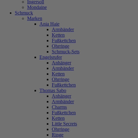
Ingersoll
Mondaine
Schmuck
Marken
Ania Haie
Armbänder
Ketten
Fußkettchen
Ohrringe
Schmuck-Sets
Engelsrufer
Anhänger
Armbänder
Ketten
Ohrringe
Fußkettchen
Thomas Sabo
Anhänger
Armbänder
Charms
Fußkettchen
Ketten
Little Secrets
Ohrringe
Ringe