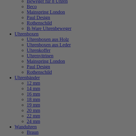
Beweger für 8 Uhren
Beco
Mainspring London
Paul Design
Rothenschild
B-Ware Uhrenbeweger
Uhrenboxen
Uhrenboxen aus Holz
Uhrenboxen aus Leder
Uhrenkoffer
Uhrenvitrinen
Mainspring London
Paul Design
Rothenschild
Uhrenbänder
12 mm
14 mm
16 mm
18 mm
19 mm
20 mm
22 mm
24 mm
Wanduhren
Braun