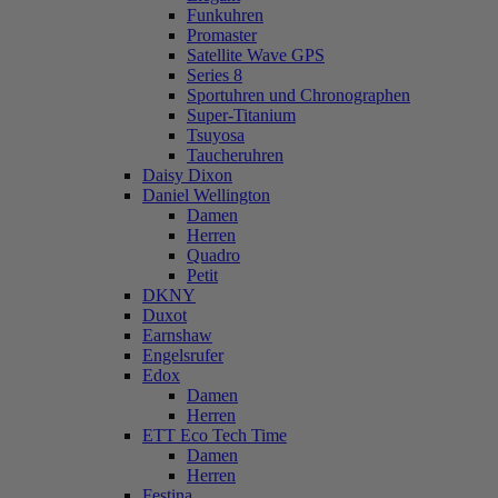
Funkuhren
Promaster
Satellite Wave GPS
Series 8
Sportuhren und Chronographen
Super-Titanium
Tsuyosa
Taucheruhren
Daisy Dixon
Daniel Wellington
Damen
Herren
Quadro
Petit
DKNY
Duxot
Earnshaw
Engelsrufer
Edox
Damen
Herren
ETT Eco Tech Time
Damen
Herren
Festina