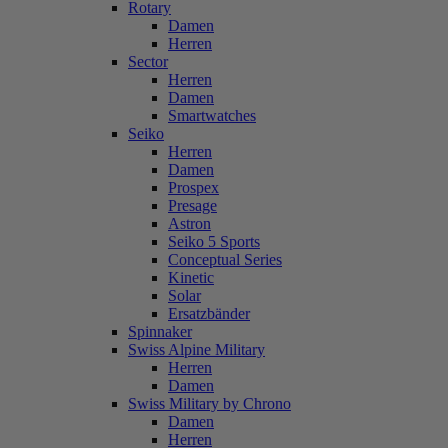
Rotary
Damen
Herren
Sector
Herren
Damen
Smartwatches
Seiko
Herren
Damen
Prospex
Presage
Astron
Seiko 5 Sports
Conceptual Series
Kinetic
Solar
Ersatzbänder
Spinnaker
Swiss Alpine Military
Herren
Damen
Swiss Military by Chrono
Damen
Herren