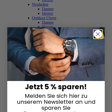
Neuheiten
Damen
Herren
Outdoor Uhren
Damen
Herren
Schweizer Uhren
Damen
Herren
Skelettuhren
Damen
Herren
Smartwatches
Damen
Herren
Solaruhren
Herren
Damen
Jetzt 5 % sparen!
Sportuhren
Damen
Melden Sie sich hier zu
Herren
Swarovski & Edelsteine
unserem Newsletter an und
Damen
sparen Sie
Herren