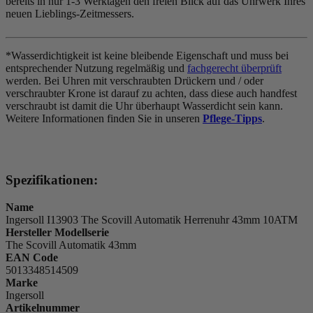
bereits in nur 1-3 Werktagen den freien Blick auf das Uhrwerk Ihres
neuen Lieblings-Zeitmessers.
*Wasserdichtigkeit ist keine bleibende Eigenschaft und muss bei
entsprechender Nutzung regelmäßig und
fachgerecht überprüft
werden. Bei Uhren mit verschraubten Drückern und / oder
verschraubter Krone ist darauf zu achten, dass diese auch handfest
verschraubt ist damit die Uhr überhaupt Wasserdicht sein kann.
Weitere Informationen finden Sie in unseren
Pflege-Tipps
.
Spezifikationen:
Name
Ingersoll I13903 The Scovill Automatik Herrenuhr 43mm 10ATM
Hersteller Modellserie
The Scovill Automatik 43mm
EAN Code
5013348514509
Marke
Ingersoll
Artikelnummer