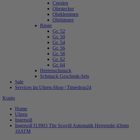
Creolen
Ohrstecker
Ohrklemmen
Ohrhänger
Ringe
Gr. 52
Gr. 50
Gr. 54
Gr. 56
Gr. 58
Gr. 62
Gr. 64
Herrenschmuck
Schmuck Geschenk-Sets
Sale
Services im Uhren-Shop | Timeshop24
Konto
Home
Uhren
Ingersoll
Ingersoll I13903 The Scovill Automatik Herrenuhr 43mm
10ATM