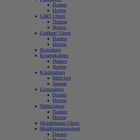
Damen
Herren
GMT Uhren
Damen
Herren
Goldene Uhren
Damen
Herren
Holzuhren
Keramikuhren
Damen
Herren
Kinderuhren
Mädchen
Jungen
Luxusuhren
Damen
Herren
Militäruhren
Damen
Herren
Mondphasen Uhren
Multifunktionsuhren
Damen
Herren