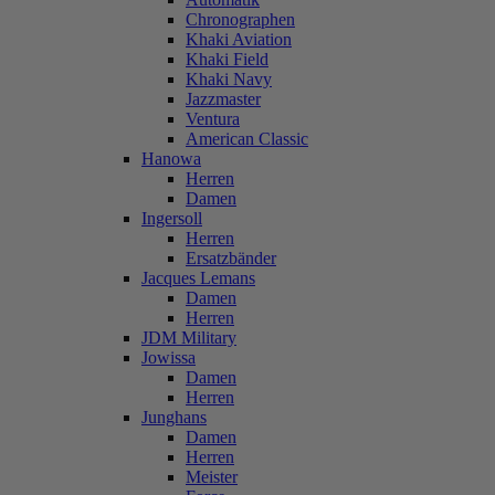
Chronographen
Khaki Aviation
Khaki Field
Khaki Navy
Jazzmaster
Ventura
American Classic
Hanowa
Herren
Damen
Ingersoll
Herren
Ersatzbänder
Jacques Lemans
Damen
Herren
JDM Military
Jowissa
Damen
Herren
Junghans
Damen
Herren
Meister