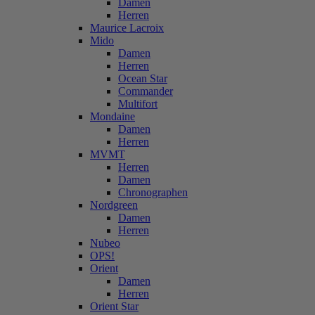
Damen
Herren
Maurice Lacroix
Mido
Damen
Herren
Ocean Star
Commander
Multifort
Mondaine
Damen
Herren
MVMT
Herren
Damen
Chronographen
Nordgreen
Damen
Herren
Nubeo
OPS!
Orient
Damen
Herren
Orient Star