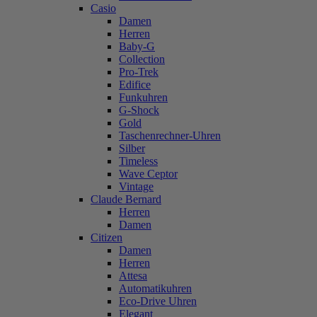
Casio
Damen
Herren
Baby-G
Collection
Pro-Trek
Edifice
Funkuhren
G-Shock
Gold
Taschenrechner-Uhren
Silber
Timeless
Wave Ceptor
Vintage
Claude Bernard
Herren
Damen
Citizen
Damen
Herren
Attesa
Automatikuhren
Eco-Drive Uhren
Elegant