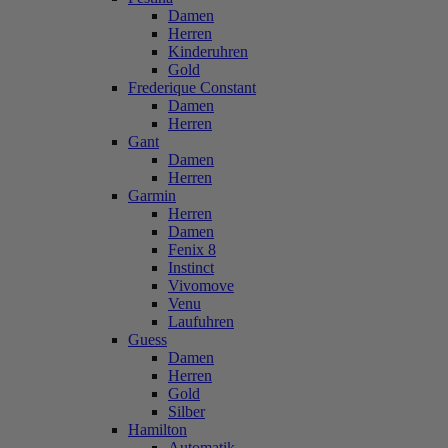
Damen
Herren
Kinderuhren
Gold
Frederique Constant
Damen
Herren
Gant
Damen
Herren
Garmin
Herren
Damen
Fenix 8
Instinct
Vivomove
Venu
Laufuhren
Guess
Damen
Herren
Gold
Silber
Hamilton
Automatik