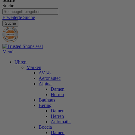
Suche
Suche
Erweiterte Suche
Suche
Menü
Uhren
Marken
AVI-8
Aeronautec
Alpina
Damen
Herren
Bauhaus
Bering
Damen
Herren
Automatik
Boccia
Damen