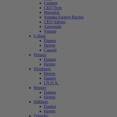
Canteen
CEO Tech
Maverick
Yamaha Factory Racing
CEO Adesso
Automatik
Volante
U-Boat
Damen
Herren
Capsoil
Versace
Damen
Herren
Victorinox
Herren
Damen
I.N.O.X.
Wenger
Damen
Herren
Withings
Damen
Herren
Zeppelin