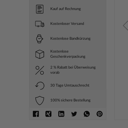
Kauf auf Rechnung
Kostenloser Versand
Kostenlose Bandkürzung
Kostenlose
Geschenkverpackung
2 % Rabatt bei Überweisung
vorab
30 Tage Umtauschrecht
100% sichere Bestellung
Zum
Anfang
der
Bilderga
springe