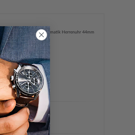
ll I12506 The Catalina Automatik Herrenuhr 44mm
talina Automatik 44mm
48514615
l
705
ch
tik
, Sekunde, Stunde