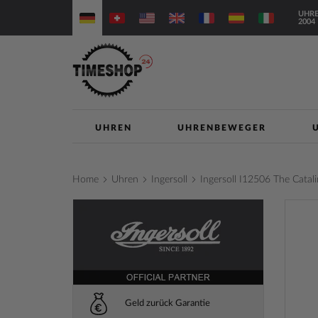
Direkt
UHRE
zum
2004
Inhalt
UHREN
UHRENBEWEGER
Home
Uhren
Ingersoll
Ingersoll I12506 The Cat
Zum
Ende
der
Bilderga
springe
Geld zurück Garantie