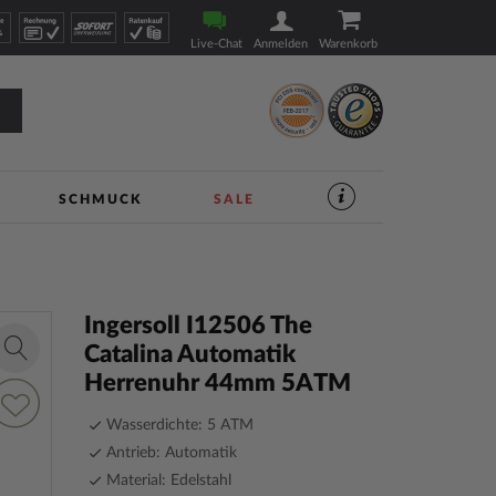
Live-Chat
Anmelden
Warenkorb
SCHMUCK
SALE
SERVICES
IM
UHREN-
SHOP
|
TIMESHOP24
Ingersoll I12506 The
Catalina Automatik
Zoom
Herrenuhr 44mm 5ATM
in
ur
unschliste
Wasserdichte: 5 ATM
inzufügen
Antrieb: Automatik
Material: Edelstahl