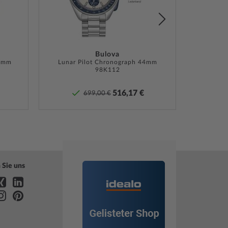
ng, Box, Garantie Dok., Umkarton
te Herstellergarantie! Die genaue
ebeschreibung und die Adresse des Garantiegebers
Bulova
6 mm
Sie bei Lieferung der Ware in der
Lunar Pilot Chronograph 44mm
98K112
tdokumentation.
516,17 €
699,00 €
»
 Sie uns