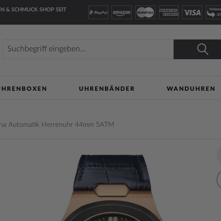
N & SCHMUCK SHOP SEIT
Suche
Suche
UHRENBOXEN
UHRENBÄNDER
WANDUHREN
alina Automatik Herrenuhr 44mm 5ATM
lerie
Z
n
W
h