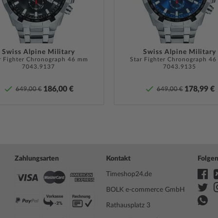
ießen Sie bereits in nur 1-3
Lieferumfang
Anleitu
en Lieblings-Zeitmessers.
Garantie
24 Mona
Garanti
Swiss Alpine Military
Swiss Alpine Military
r Fighter Chronograph 46 mm
Star Fighter Chronograph 4
finden 
7043.9137
7043.9135
nd muss bei entsprechender
Produk
n. Bei Uhren mit
186,00 €
178,99 €
ne ist darauf zu achten,
649,00 €
649,00 €
Uhr überhaupt Wasserdicht
Sicherheits- und Produktressourcen 
ren
Pflege-Tipps
.
Zahlungsarten
Kontakt
Folgen
Timeshop24.de
BOLK e-commerce GmbH
Rathausplatz 3