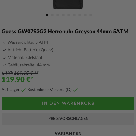
Zum
Anfang
Guess GW0793G2 Herrenuhr Greyson 44mm 5ATM
der
Bildergalerie
Wasserdichte: 5 ATM
springen
Antrieb: Batterie (Quarz)
Material: Edelstahl
Gehäusebreite: 44 mm
UVP
189,00 €
119,90 €
Auf Lager
Kostenloser Versand (D)
IN DEN WARENKORB
PREIS VORSCHLAGEN
VARIANTEN