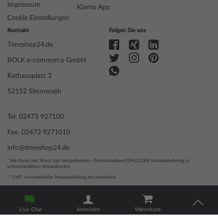
Impressum
Funktionen
Datum, Minute, Sekunde, Stunde
Klarna App
Cookie Einstellungen
Kontakt
Folgen Sie uns
Gehäuse Material
Edelstahl
Timeshop24.de
Gehäusebreite
44
Gehäusedicke
11
BOLK e-commerce GmbH
Gehäuse Form
Rund
Rathausplatz 3
Wasserdichte
5
Gehäuse Farbe
Gold
52152 Simmerath
Oberfläche
Poliert
Glas
gehärtet, Mineralglas
Tel: 02473 927100
Lünette
Feststehend
Fax: 02473 9271010
Gehäuse Boden
Edelstahlboden, gepresst
Zifferblatt Farbe
Schwarz
info@timeshop24.de
Beleuchtung
Leuchtindexe, Leuchtzeiger
* Alle Preise inkl. Mwst. zzgl. Versandkosten - Deutschlandweit (DHL) 0,00€ Auslandslieferung zu
unterschiedlichen Versandkosten.
** UVP - Unverbindliche Preisempfehlung des Herstellers
Armband Material
Kalbsleder
© 2004 - 2026, BOLK e-commerce GmbH | Technische Umsetzung
Armband Style
Lederarmband
durch
www.mediarox.de
Armband Farbe
Schwarz
Live-Chat
Anmelden
Warenkorb
Schließe
Dornschließe