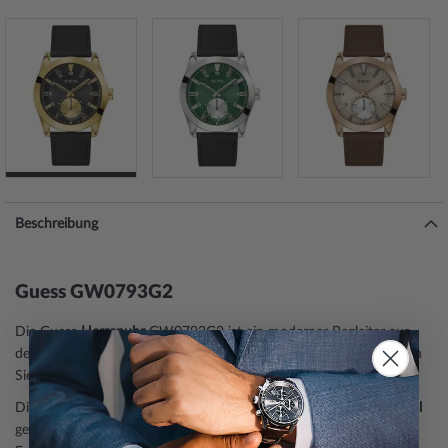
Beschreibung
Guess GW0793G2
Die Guess
Herrenuhr
GW0793G2 ist ein moderner Begleiter aus
der Modell-Serie Greyson 44mm 5ATM. Eine perfekte Wahl, wenn
Sie einen Zeitmesser mit einem zeitgemäßen Look suchen.
Die Armbanduhr verfügt über ein goldenes
Gehäuse
, aus
Edelstahl
gefertigt, das durch die
poliert
e Oberfläche wie ein echter