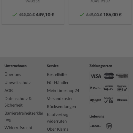
96B251
7043.9137
Weitere Informationen finden Sie in unseren
Pflege-Tipps
.
449,10 €
186,00 €
499,00 €
649,00 €
Spezifikationen:
Name
Guess GW0793G2 Herrenuhr Greyson 44mm
5ATM
Hersteller Modellserie
Greyson 44mm 5ATM
EAN Code
0091661544644
Marke
Guess
Artikelnummer
mid-44198
Unternehmen
Service
Zahlungsarten
Geschlecht
Herren
Über uns
Bestellhilfe
Hersteller Artikel-Nr.
GW0793G2
Umweltschutz
Für Händler
Style
Modern
AGB
Mein timeshop24
Artikel-Gewicht
0.08
Datenschutz &
Versandkosten
Sicherheit
Rücksendungen
Anzeige
Analog
Barrierefreiheitserklär
Kaufvertrag
Lieferung
Antrieb
Batterie (Quarz)
ung
widerrufen
Uhrwerk
Japan
Widerrufsrecht
Über Klarna
Bezeichnung