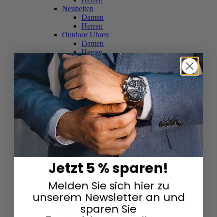
Neuheiten
Damen
Herren
Outdoor Uhren
Damen
Herren
Schweizer Uhren
Damen
Herren
Skelettuhren
Damen
Herren
Smartwatches
Damen
Herren
Solaruhren
Herren
Damen
Jetzt 5 % sparen!
Sportuhren
Damen
Melden Sie sich hier zu
Herren
Swarovski & Edelsteine
unserem Newsletter an und
Damen
sparen Sie
Herren