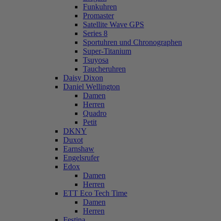
Funkuhren
Promaster
Satellite Wave GPS
Series 8
Sportuhren und Chronographen
Super-Titanium
Tsuyosa
Taucheruhren
Daisy Dixon
Daniel Wellington
Damen
Herren
Quadro
Petit
DKNY
Duxot
Earnshaw
Engelsrufer
Edox
Damen
Herren
ETT Eco Tech Time
Damen
Herren
Festina