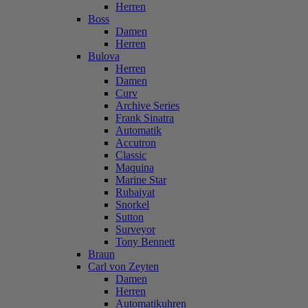
Herren
Boss
Damen
Herren
Bulova
Herren
Damen
Curv
Archive Series
Frank Sinatra
Automatik
Accutron
Classic
Maquina
Marine Star
Rubaiyat
Snorkel
Sutton
Surveyor
Tony Bennett
Braun
Carl von Zeyten
Damen
Herren
Automatikuhren