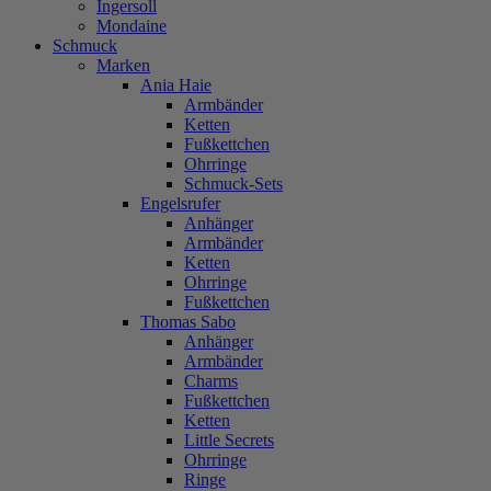
Ingersoll
Mondaine
Schmuck
Marken
Ania Haie
Armbänder
Ketten
Fußkettchen
Ohrringe
Schmuck-Sets
Engelsrufer
Anhänger
Armbänder
Ketten
Ohrringe
Fußkettchen
Thomas Sabo
Anhänger
Armbänder
Charms
Fußkettchen
Ketten
Little Secrets
Ohrringe
Ringe