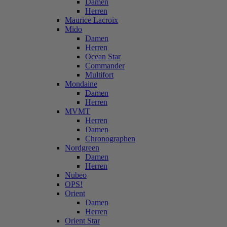
Damen
Herren
Maurice Lacroix
Mido
Damen
Herren
Ocean Star
Commander
Multifort
Mondaine
Damen
Herren
MVMT
Herren
Damen
Chronographen
Nordgreen
Damen
Herren
Nubeo
OPS!
Orient
Damen
Herren
Orient Star