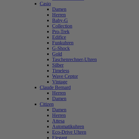
Casio
Damen
Herren
Baby-G
Collection
Pro-Trek
Edifice
Funkuhren
G-Shock
Gold
Taschenrechner-Uhren
Silber
Timeless
Wave Ceptor
Vintage
Claude Bernard
Herren
Damen
Citizen
Damen
Herren
Attesa
Automatikuhren
Eco-Drive Uhren
Elegant