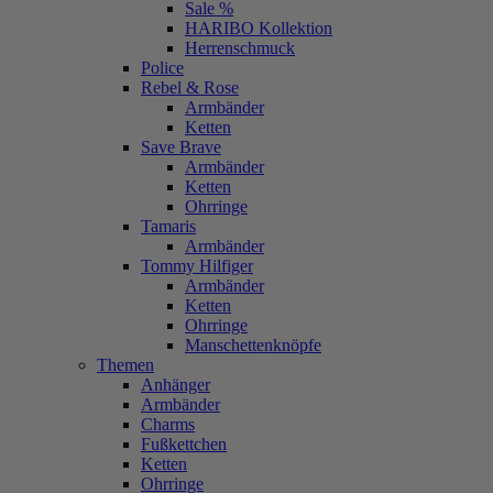
Sale %
HARIBO Kollektion
Herrenschmuck
Police
Rebel & Rose
Armbänder
Ketten
Save Brave
Armbänder
Ketten
Ohrringe
Tamaris
Armbänder
Tommy Hilfiger
Armbänder
Ketten
Ohrringe
Manschettenknöpfe
Themen
Anhänger
Armbänder
Charms
Fußkettchen
Ketten
Ohrringe