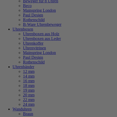
Beweger für 8 Uhren
Beco
Mainspring London
Paul Design
Rothenschild
B-Ware Uhrenbeweger
Uhrenboxen
Uhrenboxen aus Holz
Uhrenboxen aus Leder
Uhrenkoffer
Uhrenvitrinen
Mainspring London
Paul Design
Rothenschild
Uhrenbänder
12 mm
14 mm
16 mm
18 mm
19 mm
20 mm
22 mm
24 mm
Wanduhren
Braun