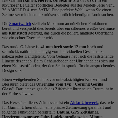
Die Garmin
Damen, Herren, Unisexuhr
010-02785-01 ist ein
luxuriöser Begleiter sportlicher Begleiter aus der Modell-Serie Venu
3S AMOLED 41mm 5ATM. Eine perfekte Wahl, wenn Sie einen
Zeitmesser mit einem luxuriösen sportlich lebendigen Look suchen.
Die
Smartwatch
stellt ein Maximum an nützlichen Funktionen
bereit und verspricht dies bereits über ein silbernes weißes
Gehäuse
,
aus
Kunststoff
gefertigt, das durch die
poliert, mattiert
e Oberfläche
wie ein echter Eyecatcher wirkt.
Das
rund
e Gehäuse ist
41 mm breit
sowie 12 mm hoch
und
schmückt, natürlich abhängig vom individuellen Geschmack,
nahezu jedes Handgelenk. Vom Gehäuse hebt sich die
feststehend
e
Lünette dezent ab. Beim Gehäuseboden der Uhr handelt es sich um
einen Kunststoffboden, der den Schlusspunkt für ein ansprechendes
Design setzt.
Einen weitgehenden Schutz vor unbeabsichtigten Kratzern und
Blessuren bietet das
Uhrenglas vom Typ "Corning Gorilla
Glass"
. Darunter zeigt sich das Zifferblatt Ihrer neuen Traumuhr in
der Farbe
schwarz
.
Das Herzstück dieses Zeitmessers ist ein
Akku Uhrwerk
, das, wie
für Garmin Uhren üblich, eine präzise Zeitmessung garantiert und
folgende Funktionen bereitstellt:
Datum, GPS Zeitsignal,
Herzfrequenzmesser, Jahr, Ladekontrollanzeige, Minute,