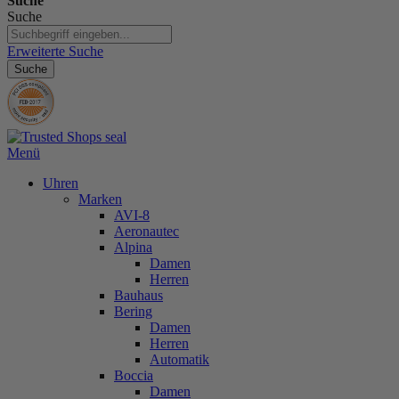
Suche
Suche
Erweiterte Suche
Suche
Menü
Uhren
Marken
AVI-8
Aeronautec
Alpina
Damen
Herren
Bauhaus
Bering
Damen
Herren
Automatik
Boccia
Damen