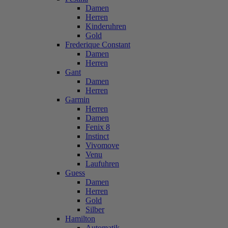
Damen
Herren
Kinderuhren
Gold
Frederique Constant
Damen
Herren
Gant
Damen
Herren
Garmin
Herren
Damen
Fenix 8
Instinct
Vivomove
Venu
Laufuhren
Guess
Damen
Herren
Gold
Silber
Hamilton
Automatik