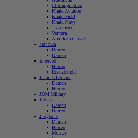
Chronographen
Khaki Aviation
Khaki Field
Khaki Navy
Jazzmaster
Ventura
American Classic
Hanowa
Herren
Damen
Ingersoll
Herren
Ersatzbänder
Jacques Lemans
Damen
Herren
JDM Military
Jowissa
Damen
Herren
Junghans
Damen
Herren
Meister