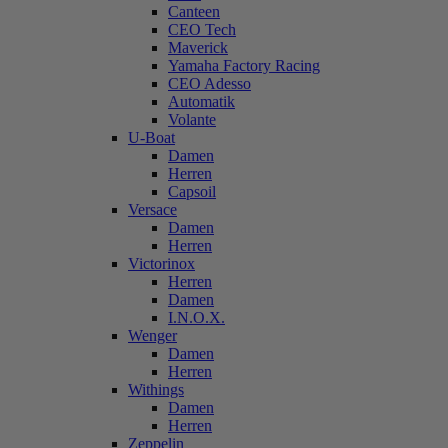
Canteen
CEO Tech
Maverick
Yamaha Factory Racing
CEO Adesso
Automatik
Volante
U-Boat
Damen
Herren
Capsoil
Versace
Damen
Herren
Victorinox
Herren
Damen
I.N.O.X.
Wenger
Damen
Herren
Withings
Damen
Herren
Zeppelin