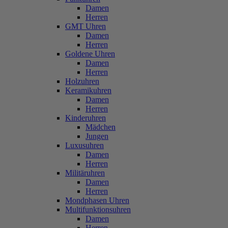
Damen
Herren
GMT Uhren
Damen
Herren
Goldene Uhren
Damen
Herren
Holzuhren
Keramikuhren
Damen
Herren
Kinderuhren
Mädchen
Jungen
Luxusuhren
Damen
Herren
Militäruhren
Damen
Herren
Mondphasen Uhren
Multifunktionsuhren
Damen
Herren