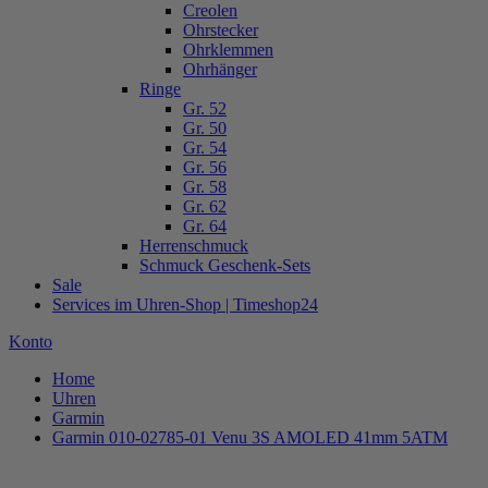
Creolen
Ohrstecker
Ohrklemmen
Ohrhänger
Ringe
Gr. 52
Gr. 50
Gr. 54
Gr. 56
Gr. 58
Gr. 62
Gr. 64
Herrenschmuck
Schmuck Geschenk-Sets
Sale
Services im Uhren-Shop | Timeshop24
Konto
Home
Uhren
Garmin
Garmin 010-02785-01 Venu 3S AMOLED 41mm 5ATM