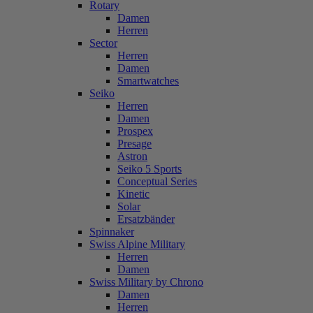
Rotary
Damen
Herren
Sector
Herren
Damen
Smartwatches
Seiko
Herren
Damen
Prospex
Presage
Astron
Seiko 5 Sports
Conceptual Series
Kinetic
Solar
Ersatzbänder
Spinnaker
Swiss Alpine Military
Herren
Damen
Swiss Military by Chrono
Damen
Herren