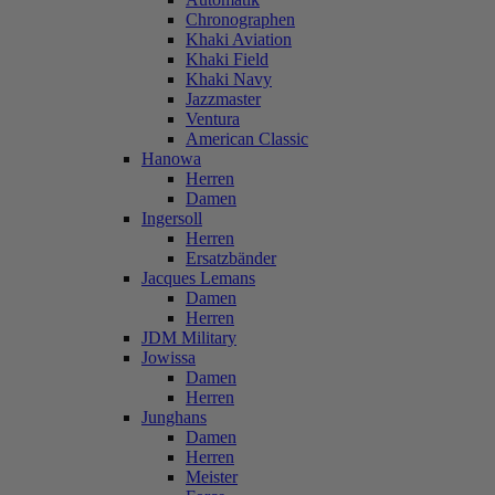
Chronographen
Khaki Aviation
Khaki Field
Khaki Navy
Jazzmaster
Ventura
American Classic
Hanowa
Herren
Damen
Ingersoll
Herren
Ersatzbänder
Jacques Lemans
Damen
Herren
JDM Military
Jowissa
Damen
Herren
Junghans
Damen
Herren
Meister