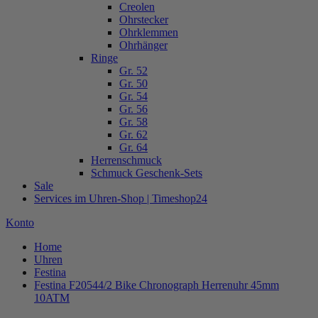
Creolen
Ohrstecker
Ohrklemmen
Ohrhänger
Ringe
Gr. 52
Gr. 50
Gr. 54
Gr. 56
Gr. 58
Gr. 62
Gr. 64
Herrenschmuck
Schmuck Geschenk-Sets
Sale
Services im Uhren-Shop | Timeshop24
Konto
Home
Uhren
Festina
Festina F20544/2 Bike Chronograph Herrenuhr 45mm
10ATM