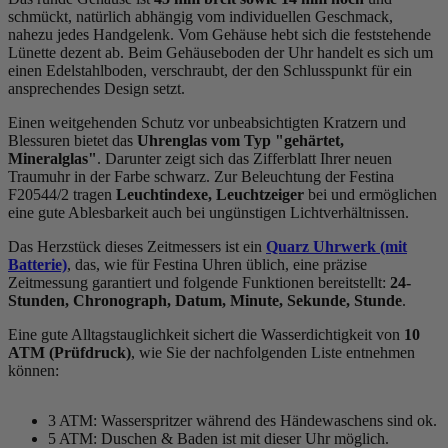
schmückt, natürlich abhängig vom individuellen Geschmack,
nahezu jedes Handgelenk. Vom Gehäuse hebt sich die
feststehend
e
Lünette dezent ab. Beim Gehäuseboden der Uhr handelt es sich um
einen Edelstahlboden, verschraubt, der den Schlusspunkt für ein
ansprechendes Design setzt.
Einen weitgehenden Schutz vor unbeabsichtigten Kratzern und
Blessuren bietet das
Uhrenglas vom Typ "gehärtet,
Mineralglas"
. Darunter zeigt sich das Zifferblatt Ihrer neuen
Traumuhr in der Farbe
schwarz
. Zur Beleuchtung der Festina
F20544/2 tragen
Leuchtindexe, Leuchtzeiger
bei und ermöglichen
eine gute Ablesbarkeit auch bei ungünstigen Lichtverhältnissen.
Das Herzstück dieses Zeitmessers ist ein
Quarz Uhrwerk (mit
Batterie)
, das, wie für Festina Uhren üblich, eine präzise
Zeitmessung garantiert und folgende Funktionen bereitstellt:
24-
Stunden, Chronograph, Datum, Minute, Sekunde, Stunde
.
Eine gute Alltagstauglichkeit sichert die Wasserdichtigkeit von
10
ATM (Prüfdruck)
, wie Sie der nachfolgenden Liste entnehmen
können:
3 ATM: Wasserspritzer während des Händewaschens sind ok.
5 ATM: Duschen & Baden ist mit dieser Uhr möglich.