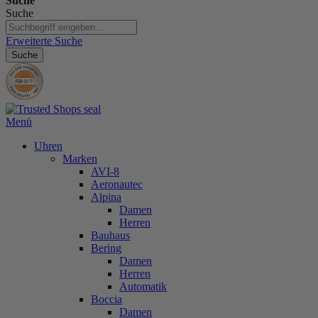
Suche
Suche
Erweiterte Suche
Suche
Menü
Uhren
Marken
AVI-8
Aeronautec
Alpina
Damen
Herren
Bauhaus
Bering
Damen
Herren
Automatik
Boccia
Damen