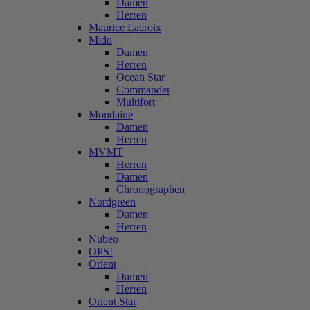
Damen
Herren
Maurice Lacroix
Mido
Damen
Herren
Ocean Star
Commander
Multifort
Mondaine
Damen
Herren
MVMT
Herren
Damen
Chronographen
Nordgreen
Damen
Herren
Nubeo
OPS!
Orient
Damen
Herren
Orient Star