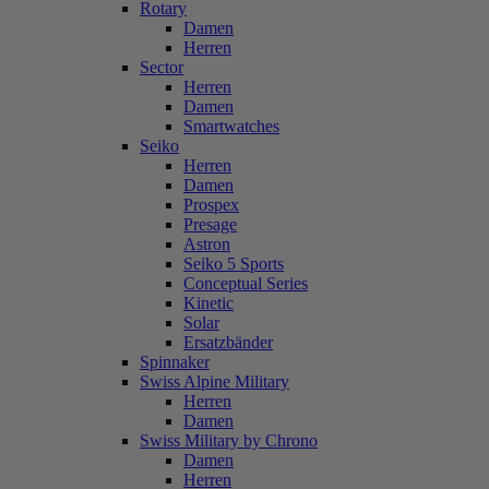
Rotary
Damen
Herren
Sector
Herren
Damen
Smartwatches
Seiko
Herren
Damen
Prospex
Presage
Astron
Seiko 5 Sports
Conceptual Series
Kinetic
Solar
Ersatzbänder
Spinnaker
Swiss Alpine Military
Herren
Damen
Swiss Military by Chrono
Damen
Herren