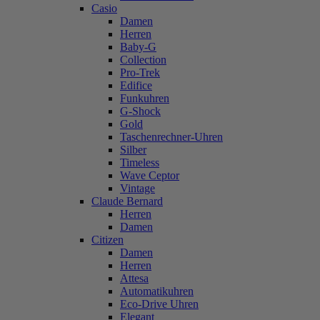
Casio
Damen
Herren
Baby-G
Collection
Pro-Trek
Edifice
Funkuhren
G-Shock
Gold
Taschenrechner-Uhren
Silber
Timeless
Wave Ceptor
Vintage
Claude Bernard
Herren
Damen
Citizen
Damen
Herren
Attesa
Automatikuhren
Eco-Drive Uhren
Elegant