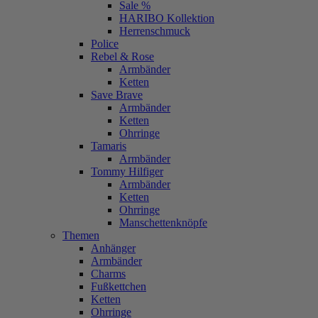
Sale %
HARIBO Kollektion
Herrenschmuck
Police
Rebel & Rose
Armbänder
Ketten
Save Brave
Armbänder
Ketten
Ohrringe
Tamaris
Armbänder
Tommy Hilfiger
Armbänder
Ketten
Ohrringe
Manschettenknöpfe
Themen
Anhänger
Armbänder
Charms
Fußkettchen
Ketten
Ohrringe