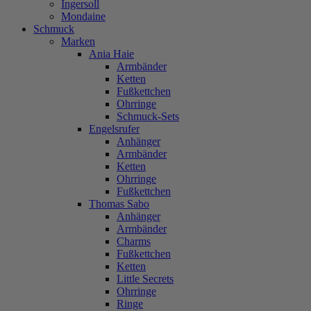
Ingersoll
Mondaine
Schmuck
Marken
Ania Haie
Armbänder
Ketten
Fußkettchen
Ohrringe
Schmuck-Sets
Engelsrufer
Anhänger
Armbänder
Ketten
Ohrringe
Fußkettchen
Thomas Sabo
Anhänger
Armbänder
Charms
Fußkettchen
Ketten
Little Secrets
Ohrringe
Ringe