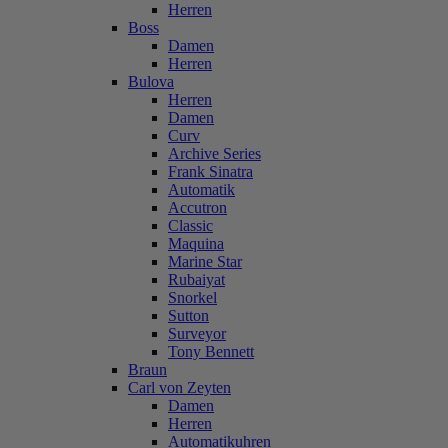
Herren
Boss
Damen
Herren
Bulova
Herren
Damen
Curv
Archive Series
Frank Sinatra
Automatik
Accutron
Classic
Maquina
Marine Star
Rubaiyat
Snorkel
Sutton
Surveyor
Tony Bennett
Braun
Carl von Zeyten
Damen
Herren
Automatikuhren