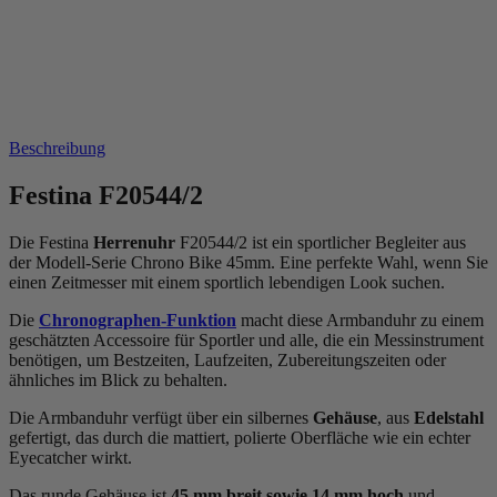
Beschreibung
Festina F20544/2
Die Festina
Herrenuhr
F20544/2 ist ein sportlicher Begleiter aus
der Modell-Serie Chrono Bike 45mm. Eine perfekte Wahl, wenn Sie
einen Zeitmesser mit einem sportlich lebendigen Look suchen.
Die
Chronographen-Funktion
macht diese Armbanduhr zu einem
geschätzten Accessoire für Sportler und alle, die ein Messinstrument
benötigen, um Bestzeiten, Laufzeiten, Zubereitungszeiten oder
ähnliches im Blick zu behalten.
Die Armbanduhr verfügt über ein silbernes
Gehäuse
, aus
Edelstahl
gefertigt, das durch die
mattiert, poliert
e Oberfläche wie ein echter
Eyecatcher wirkt.
Das
rund
e Gehäuse ist
45 mm breit
sowie 14 mm hoch
und