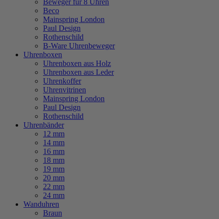
Beweger für 8 Uhren
Beco
Mainspring London
Paul Design
Rothenschild
B-Ware Uhrenbeweger
Uhrenboxen
Uhrenboxen aus Holz
Uhrenboxen aus Leder
Uhrenkoffer
Uhrenvitrinen
Mainspring London
Paul Design
Rothenschild
Uhrenbänder
12 mm
14 mm
16 mm
18 mm
19 mm
20 mm
22 mm
24 mm
Wanduhren
Braun