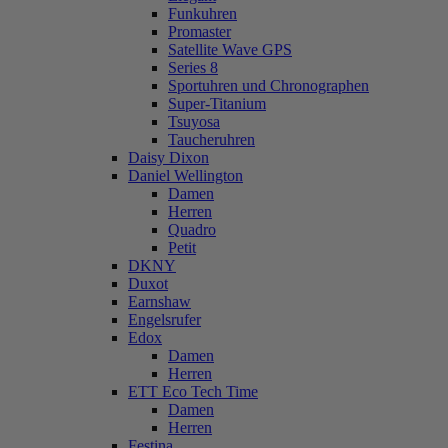
Funkuhren
Promaster
Satellite Wave GPS
Series 8
Sportuhren und Chronographen
Super-Titanium
Tsuyosa
Taucheruhren
Daisy Dixon
Daniel Wellington
Damen
Herren
Quadro
Petit
DKNY
Duxot
Earnshaw
Engelsrufer
Edox
Damen
Herren
ETT Eco Tech Time
Damen
Herren
Festina