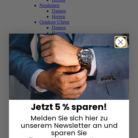
Neuheiten
Damen
Herren
Outdoor Uhren
Damen
Herren
Schweizer Uhren
Damen
Herren
Skelettuhren
Damen
Herren
Smartwatches
Damen
Herren
Solaruhren
Herren
Damen
Jetzt 5 % sparen!
Sportuhren
Damen
Melden Sie sich hier zu
Herren
Swarovski & Edelsteine
unserem Newsletter an und
Damen
sparen Sie
Herren