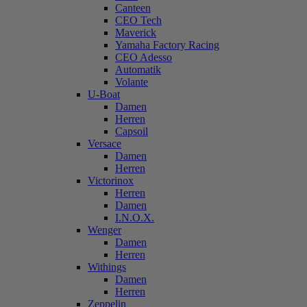
Canteen
CEO Tech
Maverick
Yamaha Factory Racing
CEO Adesso
Automatik
Volante
U-Boat
Damen
Herren
Capsoil
Versace
Damen
Herren
Victorinox
Herren
Damen
I.N.O.X.
Wenger
Damen
Herren
Withings
Damen
Herren
Zeppelin