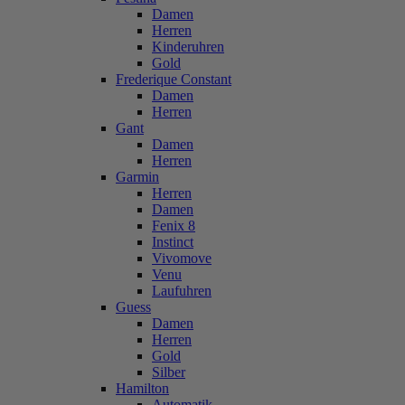
Damen
Herren
Kinderuhren
Gold
Frederique Constant
Damen
Herren
Gant
Damen
Herren
Garmin
Herren
Damen
Fenix 8
Instinct
Vivomove
Venu
Laufuhren
Guess
Damen
Herren
Gold
Silber
Hamilton
Automatik