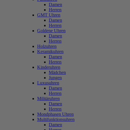
Damen
Herren
GMT Uhren
Damen
Herren
Goldene Uhren
Damen
Herren
Holzuhren
Keramikuhren
Damen
Herren
Kinderuhren
Mädchen
Jungen
Luxusuhren
Damen
Herren
Militäruhren
Damen
Herren
Mondphasen Uhren
Multifunktionsuhren
Damen
Herren