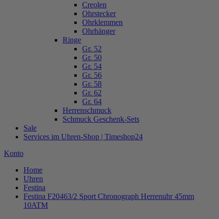
Creolen
Ohrstecker
Ohrklemmen
Ohrhänger
Ringe
Gr. 52
Gr. 50
Gr. 54
Gr. 56
Gr. 58
Gr. 62
Gr. 64
Herrenschmuck
Schmuck Geschenk-Sets
Sale
Services im Uhren-Shop | Timeshop24
Konto
Home
Uhren
Festina
Festina F20463/2 Sport Chronograph Herrenuhr 45mm
10ATM