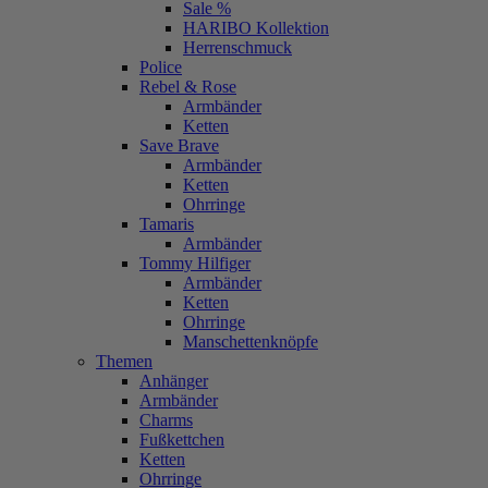
Sale %
HARIBO Kollektion
Herrenschmuck
Police
Rebel & Rose
Armbänder
Ketten
Save Brave
Armbänder
Ketten
Ohrringe
Tamaris
Armbänder
Tommy Hilfiger
Armbänder
Ketten
Ohrringe
Manschettenknöpfe
Themen
Anhänger
Armbänder
Charms
Fußkettchen
Ketten
Ohrringe