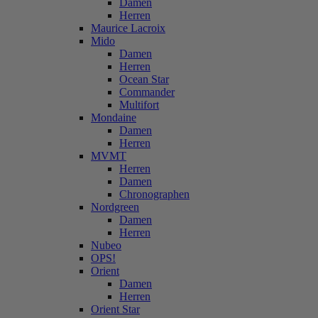
Damen
Herren
Maurice Lacroix
Mido
Damen
Herren
Ocean Star
Commander
Multifort
Mondaine
Damen
Herren
MVMT
Herren
Damen
Chronographen
Nordgreen
Damen
Herren
Nubeo
OPS!
Orient
Damen
Herren
Orient Star