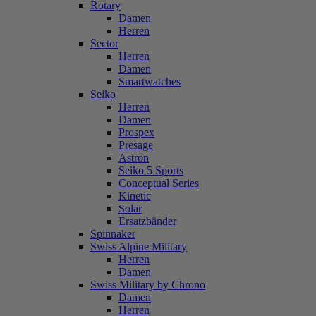
Rotary
Damen
Herren
Sector
Herren
Damen
Smartwatches
Seiko
Herren
Damen
Prospex
Presage
Astron
Seiko 5 Sports
Conceptual Series
Kinetic
Solar
Ersatzbänder
Spinnaker
Swiss Alpine Military
Herren
Damen
Swiss Military by Chrono
Damen
Herren