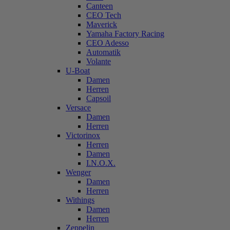
Canteen
CEO Tech
Maverick
Yamaha Factory Racing
CEO Adesso
Automatik
Volante
U-Boat
Damen
Herren
Capsoil
Versace
Damen
Herren
Victorinox
Herren
Damen
I.N.O.X.
Wenger
Damen
Herren
Withings
Damen
Herren
Zeppelin