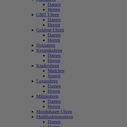
Damen
Herren
GMT Uhren
Damen
Herren
Goldene Uhren
Damen
Herren
Holzuhren
Keramikuhren
Damen
Herren
Kinderuhren
Mädchen
Jungen
Luxusuhren
Damen
Herren
Militäruhren
Damen
Herren
Mondphasen Uhren
Multifunktionsuhren
Damen
Herren