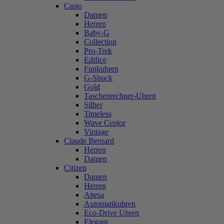
Casio
Damen
Herren
Baby-G
Collection
Pro-Trek
Edifice
Funkuhren
G-Shock
Gold
Taschenrechner-Uhren
Silber
Timeless
Wave Ceptor
Vintage
Claude Bernard
Herren
Damen
Citizen
Damen
Herren
Attesa
Automatikuhren
Eco-Drive Uhren
Elegant