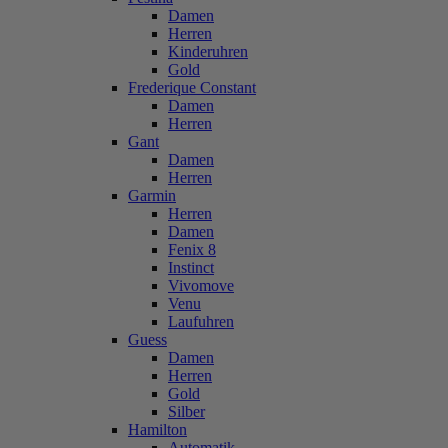
Damen
Herren
Kinderuhren
Gold
Frederique Constant
Damen
Herren
Gant
Damen
Herren
Garmin
Herren
Damen
Fenix 8
Instinct
Vivomove
Venu
Laufuhren
Guess
Damen
Herren
Gold
Silber
Hamilton
Automatik