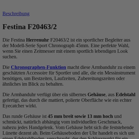
Beschreibung
Festina F20463/2
Die Festina
Herrenuhr
F20463/2 ist ein sportlicher Begleiter aus
der Modell-Serie Sport Chronograph 45mm. Eine perfekte Wahl,
wenn Sie einen Zeitmesser mit einem sportlich lebendigen Look
suchen.
Die
Chronographen-Funktion
macht diese Armbanduhr zu einem
geschätzten Accessoire für Sportler und alle, die ein Messinstrument
benötigen, um Bestzeiten, Laufzeiten, Zubereitungszeiten oder
ähnliches im Blick zu behalten.
Die Armbanduhr verfügt über ein silbernes
Gehäuse
, aus
Edelstahl
gefertigt, das durch die
mattiert, poliert
e Oberfläche wie ein echter
Eyecatcher wirkt.
Das
rund
e Gehäuse ist
45 mm breit
sowie 13 mm hoch
und
schmückt, natürlich abhängig vom individuellen Geschmack,
nahezu jedes Handgelenk. Vom Gehäuse hebt sich die
feststehend
e
Lünette dezent ab. Beim Gehäuseboden der Uhr handelt es sich um
einen Edelstahlboden, verschraubt, der den Schlusspunkt für ein