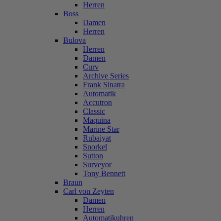
Herren
Boss
Damen
Herren
Bulova
Herren
Damen
Curv
Archive Series
Frank Sinatra
Automatik
Accutron
Classic
Maquina
Marine Star
Rubaiyat
Snorkel
Sutton
Surveyor
Tony Bennett
Braun
Carl von Zeyten
Damen
Herren
Automatikuhren