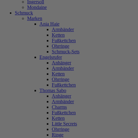
Ingersoll
Mondaine
Schmuck
Marken
Ania Haie
Armbänder
Ketten
Fußkettchen
Ohrringe
Schmuck-Sets
Engelsrufer
Anhänger
Armbänder
Ketten
Ohrringe
Fußkettchen
Thomas Sabo
Anhänger
Armbänder
Charms
Fußkettchen
Ketten
Little Secrets
Ohrringe
Ringe