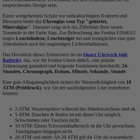
ansprechendes Design setzt.
Einen weitgehenden Schutz vor unbeabsichtigten Kratzern und
Blessuren bietet das
Uhrenglas vom Typ "gehärtet,
Mineralglas"
. Darunter zeigt sich das Zifferblatt Ihrer neuen
Traumuhr in der Farbe
blau
. Zur Beleuchtung der Festina F20463/2
tragen
Leuchtindexe, Leuchtzeiger
bei und ermöglichen eine gute
Ablesbarkeit auch bei ungünstigen Lichtverhältnissen.
Das Herzstück dieses Zeitmessers ist ein
Quarz Uhrwerk (mit
Batterie)
, das, wie für Festina Uhren üblich, eine präzise
Zeitmessung garantiert und folgende Funktionen bereitstellt:
24-
Stunden, Chronograph, Datum, Minute, Sekunde, Stunde
.
Eine gute Alltagstauglichkeit sichert die Wasserdichtigkeit von
10
ATM (Prüfdruck)
, wie Sie der nachfolgenden Liste entnehmen
können:
3 ATM: Wasserspritzer während des Händewaschens sind ok.
5 ATM: Duschen & Baden ist mit dieser Uhr möglich.
Schwimmen oder Tauchen nicht.
10 ATM: Einem Schwimmbadbesuch ist die Uhr gewachsen,
Tauchgängen hingegen nicht.
20 ATM und mehr: Ab 20 ATM gilt die Uhr als wasserdicht