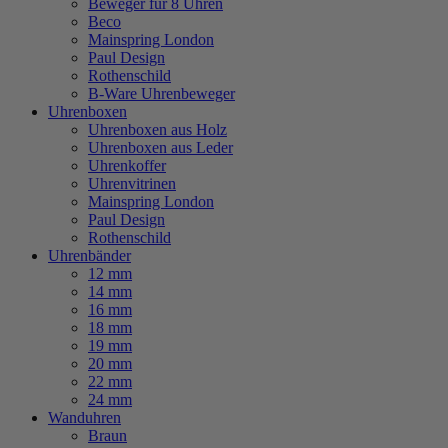
Beweger für 8 Uhren
Beco
Mainspring London
Paul Design
Rothenschild
B-Ware Uhrenbeweger
Uhrenboxen
Uhrenboxen aus Holz
Uhrenboxen aus Leder
Uhrenkoffer
Uhrenvitrinen
Mainspring London
Paul Design
Rothenschild
Uhrenbänder
12 mm
14 mm
16 mm
18 mm
19 mm
20 mm
22 mm
24 mm
Wanduhren
Braun