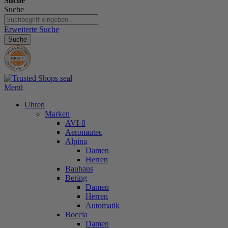
Suche
Suche
Erweiterte Suche
Suche
Menü
Uhren
Marken
AVI-8
Aeronautec
Alpina
Damen
Herren
Bauhaus
Bering
Damen
Herren
Automatik
Boccia
Damen