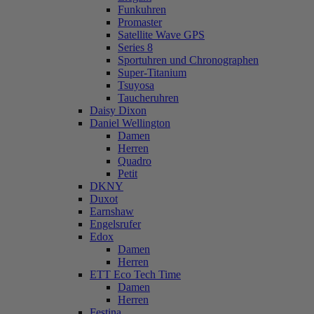
Funkuhren
Promaster
Satellite Wave GPS
Series 8
Sportuhren und Chronographen
Super-Titanium
Tsuyosa
Taucheruhren
Daisy Dixon
Daniel Wellington
Damen
Herren
Quadro
Petit
DKNY
Duxot
Earnshaw
Engelsrufer
Edox
Damen
Herren
ETT Eco Tech Time
Damen
Herren
Festina