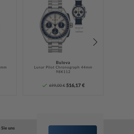
hl
r-Armband
Zur
Zur
Wunschliste
Wunschliste
ließe
hinzufügen
hinzufügen
ng, Box, Garantie Dok., Umkarton
te Herstellergarantie! Die genaue
Bulova
6 mm
ebeschreibung und die Adresse des Garantiegebers
Lunar Pilot Chronograph 44mm
98K112
Sie bei Lieferung der Ware in der
tdokumentation.
516,17 €
699,00 €
»
 Sie uns