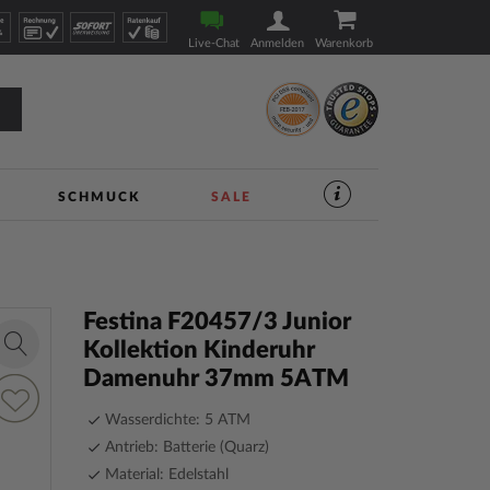
Live-Chat
Anmelden
Warenkorb
SCHMUCK
SALE
SERVICES
IM
UHREN-
SHOP
|
TIMESHOP24
Festina F20457/3 Junior
Kollektion Kinderuhr
Zoom
Damenuhr 37mm 5ATM
in
ur
unschliste
Wasserdichte: 5 ATM
inzufügen
Antrieb: Batterie (Quarz)
Material: Edelstahl