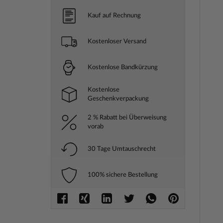
Kauf auf Rechnung
Kostenloser Versand
Kostenlose Bandkürzung
Kostenlose
Geschenkverpackung
2 % Rabatt bei Überweisung
vorab
30 Tage Umtauschrecht
100% sichere Bestellung
Zum
Anfang
der
Bilderga
springe