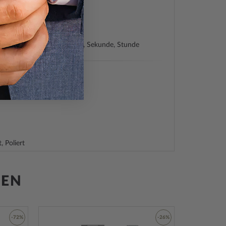
e (Quarz)
iyota
nden, Chronograph, Minute, Sekunde, Stunde
hl
, Poliert
t, Mineralglas
ehend
hlboden, gepresst
GEN
z
ndexe, Leuchtzeiger
-72%
-26%