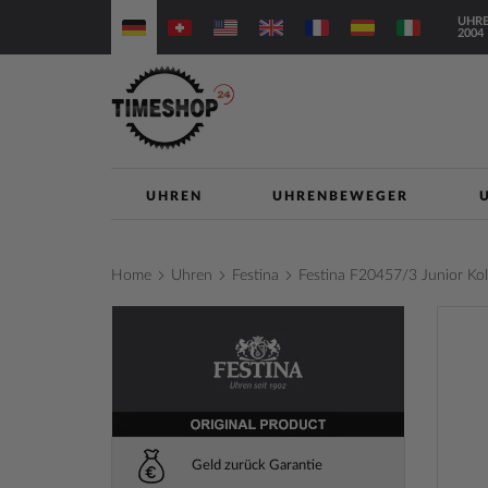
Direkt
UHRE
zum
2004
Inhalt
UHREN
UHRENBEWEGER
Home
Uhren
Festina
Festina F20457/3 Junior K
Zum
Ende
der
Bilderga
springe
Geld zurück Garantie