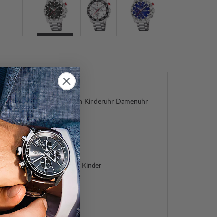
 F20457/3 Junior Kollektion Kinderuhr Damenuhr
5ATM
 Kollektion 37mm
22742620
715
 Jungen, Mädchen, Unisex, Kinder
/3
ch