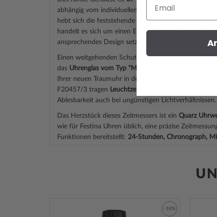
Email
abhängig vom individuellen Geschmack, nahezu jede
hebt sich die
feststehend
e Lünette dezent ab. Beim 
handelt es sich um einen Edelstahlboden, gepresst, d
A
ansprechendes Design setzt.
Einen weitgehenden Schutz vor unbeabsichtigten Krat
das
Uhrenglas vom Typ "Mineralglas, gehärtet"
. Darunt
Ihrer neuen Traumuhr in der Farbe
schwarz
. Zur Bele
F20457/3 tragen
Leuchtzeiger, Leuchtindexe
bei und 
Ablesbarkeit auch bei ungünstigen Lichtverhältnissen.
Das Herzstück dieses Zeitmessers ist ein
Quarz Uhrwer
wie für Festina Uhren üblich, eine präzise Zeitmessun
Funktionen bereitstellt:
24-Stunden, Chronograph, Mi
Eine gute Alltagstauglichkeit sichert die Wasserdichti
wie Sie der nachfolgenden Liste entnehmen können:
UN
3 ATM: Wasserspritzer während des Händewasche
5 ATM: Duschen & Baden ist mit dieser Uhr mögl
Tauchen nicht.
-45%
-10%
10 ATM: Einem Schwimmbadbesuch ist die Uhr g