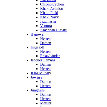
Chronographen
Khaki Aviation
Khaki Field
Khaki Navy
Jazzmaster
Ventura
American Classic
Hanowa
Herren
Damen
Ingersoll
Herren
Ersatzbänder
Jacques Lemans
Damen
Herren
JDM Military
Jowissa
Damen
Herren
Junghans
Damen
Herren
Meister