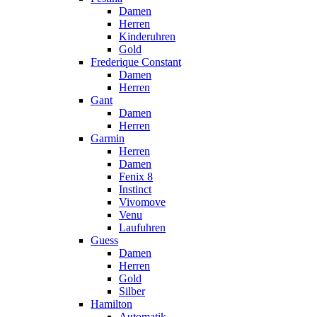
Damen
Herren
Kinderuhren
Gold
Frederique Constant
Damen
Herren
Gant
Damen
Herren
Garmin
Herren
Damen
Fenix 8
Instinct
Vivomove
Venu
Laufuhren
Guess
Damen
Herren
Gold
Silber
Hamilton
Automatik