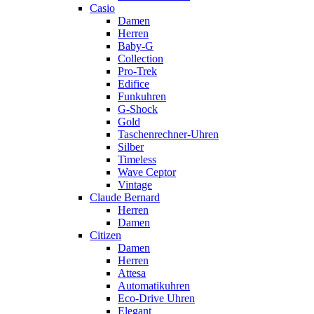
Casio
Damen
Herren
Baby-G
Collection
Pro-Trek
Edifice
Funkuhren
G-Shock
Gold
Taschenrechner-Uhren
Silber
Timeless
Wave Ceptor
Vintage
Claude Bernard
Herren
Damen
Citizen
Damen
Herren
Attesa
Automatikuhren
Eco-Drive Uhren
Elegant