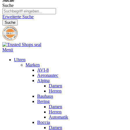
Suche
Suche
Erweiterte Suche
Suche
Menü
Uhren
Marken
AVI-8
Aeronautec
Alpina
Damen
Herren
Bauhaus
Bering
Damen
Herren
Automatik
Boccia
Damen