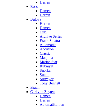
Herren
Boss
Damen
Herren
Bulova
Herren
Damen
Curv
Archive Series
Frank Sinatra
Automatik
Accutron
Classic
Maquina
Marine Star
Rubaiyat
Snorkel
Sutton
Surveyor
Tony Bennett
Braun
Carl von Zeyten
Damen
Herren
Automatikuhren