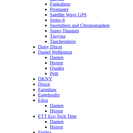
Funkuhren
Promaster
Satellite Wave GPS
Series 8
Sportuhren und Chronographen
Super-Titanium
Tsuyosa
Taucheruhren
Daisy Dixon
Daniel Wellington
Damen
Herren
Quadro
Petit
DKNY
Duxot
Earnshaw
Engelsrufer
Edox
Damen
Herren
ETT Eco Tech Time
Damen
Herren
Festina