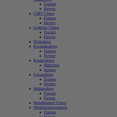
Damen
Herren
GMT Uhren
Damen
Herren
Goldene Uhren
Damen
Herren
Holzuhren
Keramikuhren
Damen
Herren
Kinderuhren
Mädchen
Jungen
Luxusuhren
Damen
Herren
Militäruhren
Damen
Herren
Mondphasen Uhren
Multifunktionsuhren
Damen
Herren