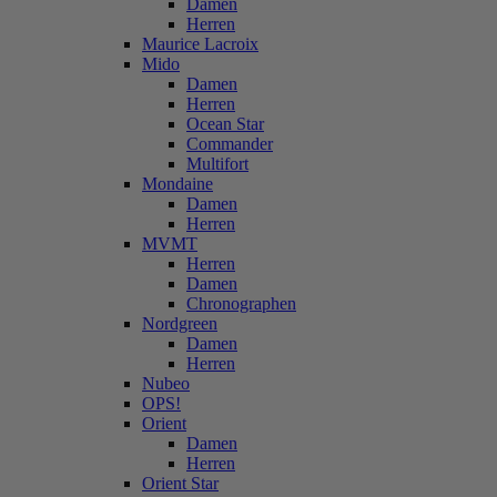
Damen
Herren
Maurice Lacroix
Mido
Damen
Herren
Ocean Star
Commander
Multifort
Mondaine
Damen
Herren
MVMT
Herren
Damen
Chronographen
Nordgreen
Damen
Herren
Nubeo
OPS!
Orient
Damen
Herren
Orient Star