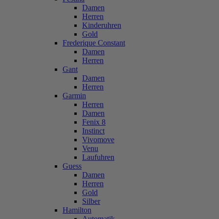
Damen
Herren
Kinderuhren
Gold
Frederique Constant
Damen
Herren
Gant
Damen
Herren
Garmin
Herren
Damen
Fenix 8
Instinct
Vivomove
Venu
Laufuhren
Guess
Damen
Herren
Gold
Silber
Hamilton
Automatik