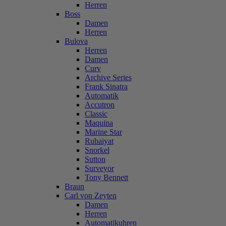
Herren
Boss
Damen
Herren
Bulova
Herren
Damen
Curv
Archive Series
Frank Sinatra
Automatik
Accutron
Classic
Maquina
Marine Star
Rubaiyat
Snorkel
Sutton
Surveyor
Tony Bennett
Braun
Carl von Zeyten
Damen
Herren
Automatikuhren