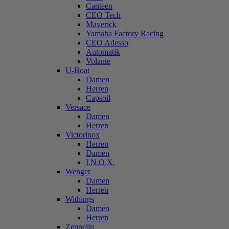
Canteen
CEO Tech
Maverick
Yamaha Factory Racing
CEO Adesso
Automatik
Volante
U-Boat
Damen
Herren
Capsoil
Versace
Damen
Herren
Victorinox
Herren
Damen
I.N.O.X.
Wenger
Damen
Herren
Withings
Damen
Herren
Zeppelin