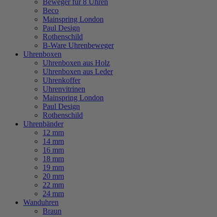
Beweger für 8 Uhren
Beco
Mainspring London
Paul Design
Rothenschild
B-Ware Uhrenbeweger
Uhrenboxen
Uhrenboxen aus Holz
Uhrenboxen aus Leder
Uhrenkoffer
Uhrenvitrinen
Mainspring London
Paul Design
Rothenschild
Uhrenbänder
12 mm
14 mm
16 mm
18 mm
19 mm
20 mm
22 mm
24 mm
Wanduhren
Braun