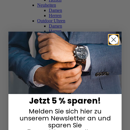
Neuheiten
Damen
Herren
Outdoor Uhren
Damen
Herren
Schweizer Uhren
Damen
Herren
Skelettuhren
Damen
Herren
Smartwatches
Damen
Herren
Solaruhren
Herren
Damen
Jetzt 5 % sparen!
Sportuhren
Damen
Melden Sie sich hier zu
Herren
Swarovski & Edelsteine
unserem Newsletter an und
Damen
sparen Sie
Herren