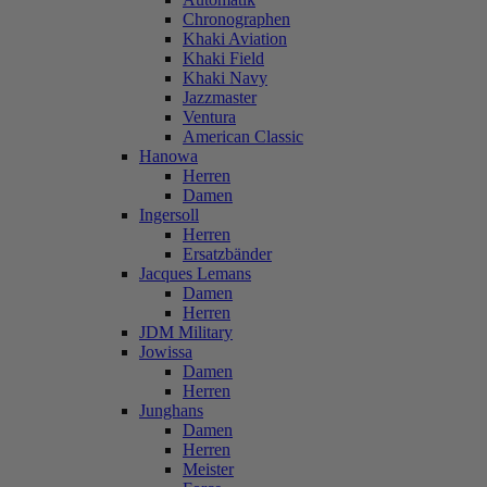
Chronographen
Khaki Aviation
Khaki Field
Khaki Navy
Jazzmaster
Ventura
American Classic
Hanowa
Herren
Damen
Ingersoll
Herren
Ersatzbänder
Jacques Lemans
Damen
Herren
JDM Military
Jowissa
Damen
Herren
Junghans
Damen
Herren
Meister