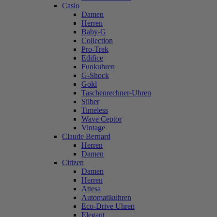
Casio
Damen
Herren
Baby-G
Collection
Pro-Trek
Edifice
Funkuhren
G-Shock
Gold
Taschenrechner-Uhren
Silber
Timeless
Wave Ceptor
Vintage
Claude Bernard
Herren
Damen
Citizen
Damen
Herren
Attesa
Automatikuhren
Eco-Drive Uhren
Elegant