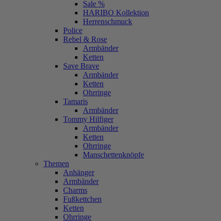
Sale %
HARIBO Kollektion
Herrenschmuck
Police
Rebel & Rose
Armbänder
Ketten
Save Brave
Armbänder
Ketten
Ohrringe
Tamaris
Armbänder
Tommy Hilfiger
Armbänder
Ketten
Ohrringe
Manschettenknöpfe
Themen
Anhänger
Armbänder
Charms
Fußkettchen
Ketten
Ohrringe