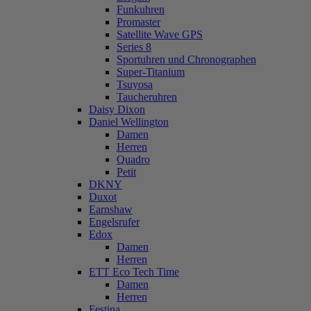
Funkuhren
Promaster
Satellite Wave GPS
Series 8
Sportuhren und Chronographen
Super-Titanium
Tsuyosa
Taucheruhren
Daisy Dixon
Daniel Wellington
Damen
Herren
Quadro
Petit
DKNY
Duxot
Earnshaw
Engelsrufer
Edox
Damen
Herren
ETT Eco Tech Time
Damen
Herren
Festina