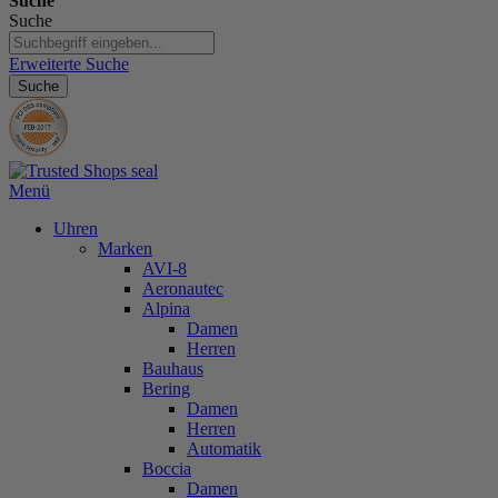
Suche
Suche
Erweiterte Suche
Suche
Menü
Uhren
Marken
AVI-8
Aeronautec
Alpina
Damen
Herren
Bauhaus
Bering
Damen
Herren
Automatik
Boccia
Damen