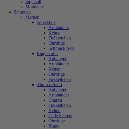
Ingersoll
Mondaine
Schmuck
Marken
Ania Haie
Armbänder
Ketten
Fußkettchen
Ohrringe
Schmuck-Sets
Engelsrufer
Anhänger
Armbänder
Ketten
Ohrringe
Fußkettchen
Thomas Sabo
Anhänger
Armbänder
Charms
Fußkettchen
Ketten
Little Secrets
Ohrringe
Ringe