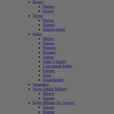
Rotary
Damen
Herren
Sector
Herren
Damen
Smartwatches
Seiko
Herren
Damen
Prospex
Presage
Astron
Seiko 5 Sports
Conceptual Series
Kinetic
Solar
Ersatzbänder
Spinnaker
Swiss Alpine Military
Herren
Damen
Swiss Military by Chrono
Damen
Herren