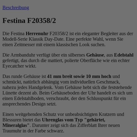
Beschreibung
Festina F20358/2
Die Festina
Herrenuhr
F20358/2 ist ein eleganter Begleiter aus der
Modell-Serie Klassik Day-Date. Eine perfekte Wahl, wenn Sie
einen Zeitmesser mit einem klassischen Look suchen.
Die Armbanduhr verfügt über ein silbernes
Gehäuse
, aus
Edelstahl
gefertigt, das durch die
mattiert, poliert
e Oberfläche wie ein echter
Eyecatcher wirkt.
Das
rund
e Gehäuse ist
41 mm breit
sowie 10 mm hoch
und
schmückt, natürlich abhängig vom individuellen Geschmack,
nahezu jedes Handgelenk. Vom Gehäuse hebt sich die
feststehend
e
Lünette dezent ab. Beim Gehäuseboden der Uhr handelt es sich um
einen Edelstahlboden, verschraubt, der den Schlusspunkt für ein
ansprechendes Design setzt.
Einen weitgehenden Schutz vor unbeabsichtigten Kratzern und
Blessuren bietet das
Uhrenglas vom Typ "gehärtet,
Mineralglas"
. Darunter zeigt sich das Zifferblatt Ihrer neuen
Traumuhr in der Farbe
schwarz
.