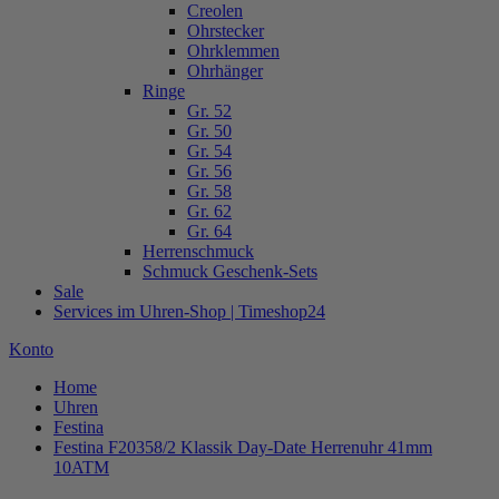
Creolen
Ohrstecker
Ohrklemmen
Ohrhänger
Ringe
Gr. 52
Gr. 50
Gr. 54
Gr. 56
Gr. 58
Gr. 62
Gr. 64
Herrenschmuck
Schmuck Geschenk-Sets
Sale
Services im Uhren-Shop | Timeshop24
Konto
Home
Uhren
Festina
Festina F20358/2 Klassik Day-Date Herrenuhr 41mm
10ATM