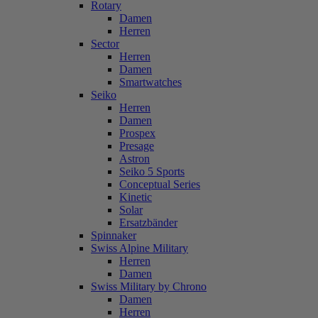
Rotary
Damen
Herren
Sector
Herren
Damen
Smartwatches
Seiko
Herren
Damen
Prospex
Presage
Astron
Seiko 5 Sports
Conceptual Series
Kinetic
Solar
Ersatzbänder
Spinnaker
Swiss Alpine Military
Herren
Damen
Swiss Military by Chrono
Damen
Herren