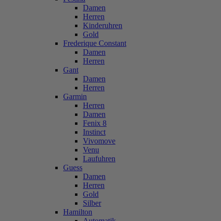
Damen
Herren
Kinderuhren
Gold
Frederique Constant
Damen
Herren
Gant
Damen
Herren
Garmin
Herren
Damen
Fenix 8
Instinct
Vivomove
Venu
Laufuhren
Guess
Damen
Herren
Gold
Silber
Hamilton
Automatik