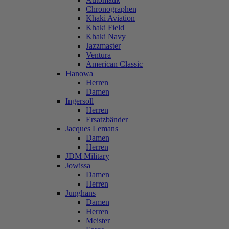
Chronographen
Khaki Aviation
Khaki Field
Khaki Navy
Jazzmaster
Ventura
American Classic
Hanowa
Herren
Damen
Ingersoll
Herren
Ersatzbänder
Jacques Lemans
Damen
Herren
JDM Military
Jowissa
Damen
Herren
Junghans
Damen
Herren
Meister