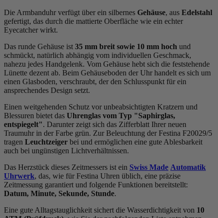
Die Armbanduhr verfügt über ein silbernes
Gehäuse
, aus
Edelstahl
gefertigt, das durch die
mattiert
e Oberfläche wie ein echter
Eyecatcher wirkt.
Das
rund
e Gehäuse ist
35 mm breit
sowie 10 mm hoch
und
schmückt, natürlich abhängig vom individuellen Geschmack,
nahezu jedes Handgelenk. Vom Gehäuse hebt sich die
feststehend
e
Lünette dezent ab. Beim Gehäuseboden der Uhr handelt es sich um
einen Glasboden, verschraubt, der den Schlusspunkt für ein
ansprechendes Design setzt.
Einen weitgehenden Schutz vor unbeabsichtigten Kratzern und
Blessuren bietet das
Uhrenglas vom Typ "Saphirglas,
entspiegelt"
. Darunter zeigt sich das Zifferblatt Ihrer neuen
Traumuhr in der Farbe
grün
. Zur Beleuchtung der Festina F20029/5
tragen
Leuchtzeiger
bei und ermöglichen eine gute Ablesbarkeit
auch bei ungünstigen Lichtverhältnissen.
Das Herzstück dieses Zeitmessers ist ein
Swiss Made
Automatik
Uhrwerk
, das, wie für Festina Uhren üblich, eine präzise
Zeitmessung garantiert und folgende Funktionen bereitstellt:
Datum, Minute, Sekunde, Stunde
.
Eine gute Alltagstauglichkeit sichert die Wasserdichtigkeit von
10