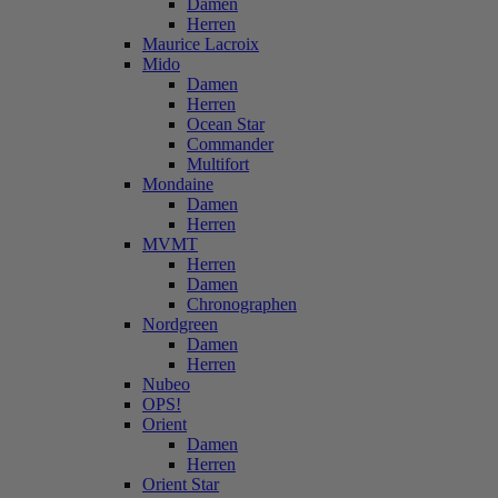
Damen
Herren
Maurice Lacroix
Mido
Damen
Herren
Ocean Star
Commander
Multifort
Mondaine
Damen
Herren
MVMT
Herren
Damen
Chronographen
Nordgreen
Damen
Herren
Nubeo
OPS!
Orient
Damen
Herren
Orient Star