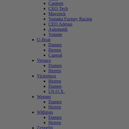
Canteen
CEO Tech
Maverick
Yamaha Factory Racing
CEO Adesso
Automatik
Volante
U-Boat
Damen
Herren
Capsoil
Versace
Damen
Herren
Victorinox
Herren
Damen
I.N.O.X.
Wenger
Damen
Herren
Withings
Damen
Herren
Zeppelin