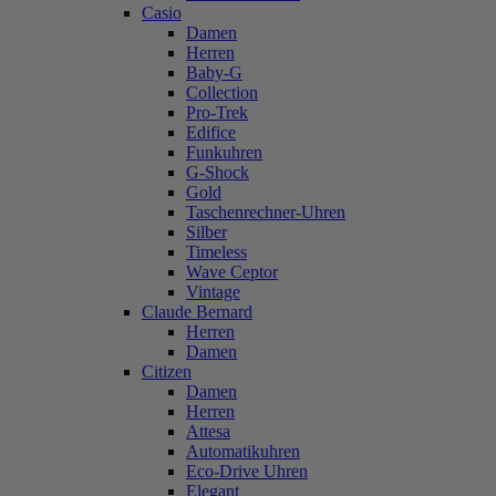
Casio
Damen
Herren
Baby-G
Collection
Pro-Trek
Edifice
Funkuhren
G-Shock
Gold
Taschenrechner-Uhren
Silber
Timeless
Wave Ceptor
Vintage
Claude Bernard
Herren
Damen
Citizen
Damen
Herren
Attesa
Automatikuhren
Eco-Drive Uhren
Elegant