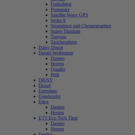
Funkuhren
Promaster
Satellite Wave GPS
Series 8
Sportuhren und Chronographen
Super-Titanium
Tsuyosa
Taucheruhren
Daisy Dixon
Daniel Wellington
Damen
Herren
Quadro
Petit
DKNY
Duxot
Earnshaw
Engelsrufer
Edox
Damen
Herren
ETT Eco Tech Time
Damen
Herren
Festina