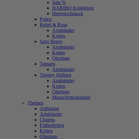
Sale %
HARIBO Kollektion
Herrenschmuck
Police
Rebel & Rose
Armbänder
Ketten
Save Brave
Armbänder
Ketten
Ohrringe
Tamaris
Armbänder
Tommy Hilfiger
Armbänder
Ketten
Ohrringe
Manschettenknöpfe
Themen
Anhänger
Armbänder
Charms
Fußkettchen
Ketten
Ohrringe