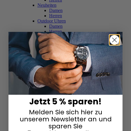
Neuheiten
Damen
Herren
Outdoor Uhren
Damen
Herren
Schweizer Uhren
Damen
Herren
Skelettuhren
Damen
Herren
Smartwatches
Damen
Herren
Solaruhren
Herren
Damen
Jetzt 5 % sparen!
Sportuhren
Damen
Melden Sie sich hier zu
Herren
Swarovski & Edelsteine
unserem Newsletter an und
Damen
sparen Sie
Herren