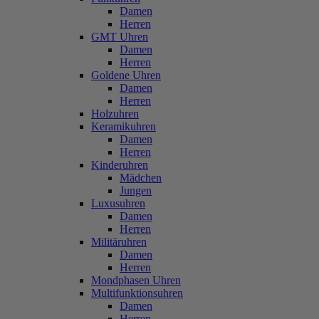
Damen
Herren
GMT Uhren
Damen
Herren
Goldene Uhren
Damen
Herren
Holzuhren
Keramikuhren
Damen
Herren
Kinderuhren
Mädchen
Jungen
Luxusuhren
Damen
Herren
Militäruhren
Damen
Herren
Mondphasen Uhren
Multifunktionsuhren
Damen
Herren