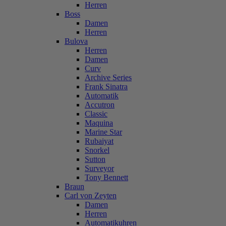
Herren
Boss
Damen
Herren
Bulova
Herren
Damen
Curv
Archive Series
Frank Sinatra
Automatik
Accutron
Classic
Maquina
Marine Star
Rubaiyat
Snorkel
Sutton
Surveyor
Tony Bennett
Braun
Carl von Zeyten
Damen
Herren
Automatikuhren