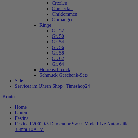
Creolen
Ohrstecker
Ohrklemmen
Ohrhänger
Ringe
Gr. 52
Gr. 50
Gr. 54
Gr. 56
Gr. 58
Gr. 62
Gr. 64
Herrenschmuck
Schmuck Geschenk-Sets
Sale
Services im Uhren-Shop | Timeshop24
Konto
Home
Uhren
Festina
Festina F20029/5 Damenuhr Swiss Made Rivé Automatik
35mm 10ATM