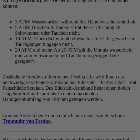
ATM (Prüfdruck)
, wie Sie der nachfolgenden Liste entnehmen
können:
3 ATM: Wasserspritzer während des Händewaschens sind ok.
5 ATM: Duschen & Baden ist mit dieser Uhr möglich.
Schwimmen oder Tauchen nicht.
10 ATM: Einem Schwimmbadbesuch ist die Uhr gewachsen,
Tauchgängen hingegen nicht.
20 ATM und mehr: Ab 20 ATM gilt die Uhr als wasserdicht
und zum Schwimmen und Tauchen in geringer Tiefe
geeignet*.
Zusätzliche Freude an Ihrer neuen Festina Uhr wird Ihnen das
hochwertig verarbeitete Armband aus Edelstahl – Farbe:
silber
– mit
Faltschließe bereiten. Das Edelstahl-Armband bietet einen hohen
Tragekomfort und kann bis zu einem maximalen
Handgelenkumfang von 190 mm getragen werden.
Gönnen Sie sich heute doch einfach eine neue, wunderschöne
Traumuhr von Festina
.
*Wasserdichtigkeit ist keine bleibende Eigenschaft und muss bei