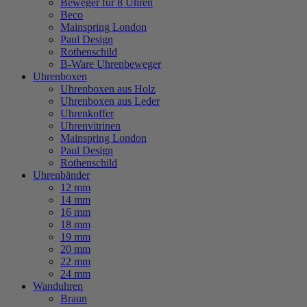
Beweger für 8 Uhren
Beco
Mainspring London
Paul Design
Rothenschild
B-Ware Uhrenbeweger
Uhrenboxen
Uhrenboxen aus Holz
Uhrenboxen aus Leder
Uhrenkoffer
Uhrenvitrinen
Mainspring London
Paul Design
Rothenschild
Uhrenbänder
12 mm
14 mm
16 mm
18 mm
19 mm
20 mm
22 mm
24 mm
Wanduhren
Braun