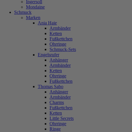
Ingersoll
Mondaine
Schmuck
Marken
Ania Haie
Armbänder
Ketten
Fußkettchen
Ohrringe
Schmuck-Sets
Engelsrufer
Anhänger
Armbänder
Ketten
Ohrringe
Fußkettchen
Thomas Sabo
Anhänger
Armbänder
Charms
Fußkettchen
Ketten
Little Secrets
Ohrringe
Ringe