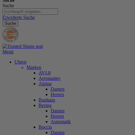
Suche
Suche
Erweiterte Suche
Suche
Menü
Uhren
Marken
AVI-8
Aeronautec
Alpina
Damen
Herren
Bauhaus
Bering
Damen
Herren
Automatik
Boccia
Damen