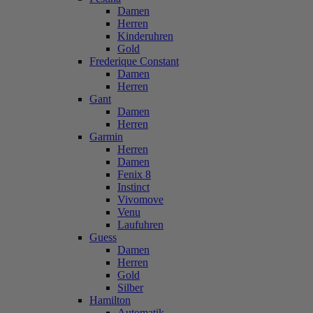
Damen
Herren
Kinderuhren
Gold
Frederique Constant
Damen
Herren
Gant
Damen
Herren
Garmin
Herren
Damen
Fenix 8
Instinct
Vivomove
Venu
Laufuhren
Guess
Damen
Herren
Gold
Silber
Hamilton
Automatik