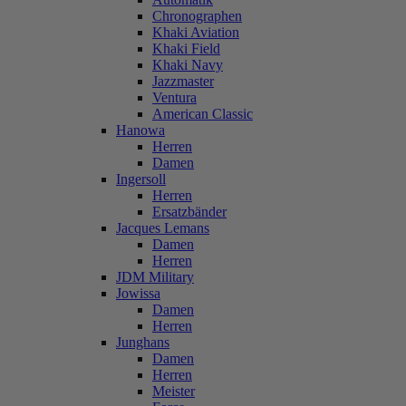
Chronographen
Khaki Aviation
Khaki Field
Khaki Navy
Jazzmaster
Ventura
American Classic
Hanowa
Herren
Damen
Ingersoll
Herren
Ersatzbänder
Jacques Lemans
Damen
Herren
JDM Military
Jowissa
Damen
Herren
Junghans
Damen
Herren
Meister