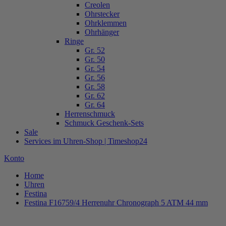
Creolen
Ohrstecker
Ohrklemmen
Ohrhänger
Ringe
Gr. 52
Gr. 50
Gr. 54
Gr. 56
Gr. 58
Gr. 62
Gr. 64
Herrenschmuck
Schmuck Geschenk-Sets
Sale
Services im Uhren-Shop | Timeshop24
Konto
Home
Uhren
Festina
Festina F16759/4 Herrenuhr Chronograph 5 ATM 44 mm