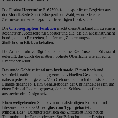
Die Festina
Herrenuhr
F16759/4 ist ein sportlicher Begleiter aus
der Modell-Serie Sport. Eine perfekte Wahl, wenn Sie einen
Zeitmesser mit einem sportlich lebendigen Look suchen.
Die
Chronographen-Funktion
macht diese Armbanduhr zu einem
geschätzten Accessoire für Sportler und alle, die ein Messinstrument
benötigen, um Bestzeiten, Laufzeiten, Zubereitungszeiten oder
ähnliches im Blick zu behalten.
Die Armbanduhr verfügt über ein silbernes
Gehäuse
, aus
Edelstahl
gefertigt, das durch die
mattiert, poliert
e Oberfläche wie ein echter
Eyecatcher wirkt.
Das
rund
e Gehäuse ist
44 mm breit
sowie 12 mm hoch
und
schmückt, natürlich abhängig vom individuellen Geschmack,
nahezu jedes Handgelenk. Vom Gehäuse hebt sich die
feststehend
e
Lünette dezent ab. Beim Gehäuseboden der Uhr handelt es sich um
einen Edelstahlboden, gepresst, der den Schlusspunkt für ein
ansprechendes Design setzt.
Einen weitgehenden Schutz vor unbeabsichtigten Kratzern und
Blessuren bietet das
Uhrenglas vom Typ "gehärtet,
Mineralglas"
. Darunter zeigt sich das Zifferblatt Ihrer neuen
Traumuhr in der Farbe
schwarz
. Zur Beleuchtung der Festina