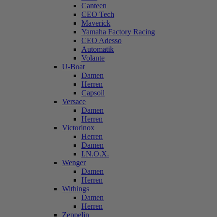
Canteen
CEO Tech
Maverick
Yamaha Factory Racing
CEO Adesso
Automatik
Volante
U-Boat
Damen
Herren
Capsoil
Versace
Damen
Herren
Victorinox
Herren
Damen
I.N.O.X.
Wenger
Damen
Herren
Withings
Damen
Herren
Zeppelin