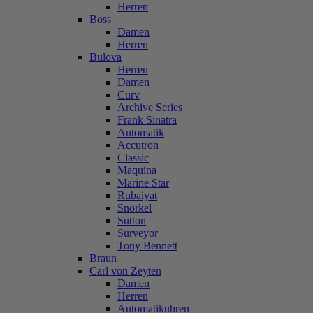
Herren
Boss
Damen
Herren
Bulova
Herren
Damen
Curv
Archive Series
Frank Sinatra
Automatik
Accutron
Classic
Maquina
Marine Star
Rubaiyat
Snorkel
Sutton
Surveyor
Tony Bennett
Braun
Carl von Zeyten
Damen
Herren
Automatikuhren