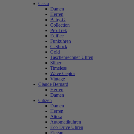
Casio
Damen
Herren
Baby-G
Collection
Pro-Trek
Edifice
Funkuhren
G-Shock
Gold
Taschenrechner-Uhren
Silber
Timeless
Wave Ceptor
Vintage
Claude Bernard
Herren
Damen
Citizen
Damen
Herren
Attesa
Automatikuhren
Eco-Drive Uhren
Elegant