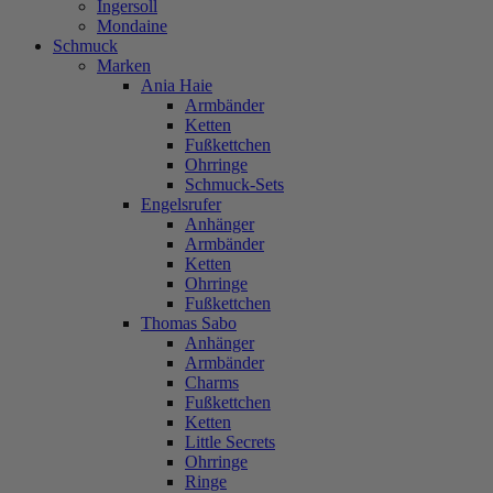
Ingersoll
Mondaine
Schmuck
Marken
Ania Haie
Armbänder
Ketten
Fußkettchen
Ohrringe
Schmuck-Sets
Engelsrufer
Anhänger
Armbänder
Ketten
Ohrringe
Fußkettchen
Thomas Sabo
Anhänger
Armbänder
Charms
Fußkettchen
Ketten
Little Secrets
Ohrringe
Ringe