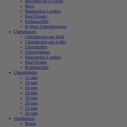
Beweger für 8 Uhren
Beco
Mainspring London
Paul Design
Rothenschild
B-Ware Uhrenbeweger
Uhrenboxen
Uhrenboxen aus Holz
Uhrenboxen aus Leder
Uhrenkoffer
Uhrenvitrinen
Mainspring London
Paul Design
Rothenschild
Uhrenbänder
12 mm
14 mm
16 mm
18 mm
19 mm
20 mm
22 mm
24 mm
Wanduhren
Braun