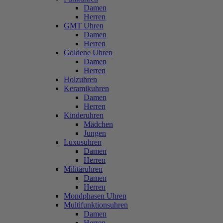
Damen
Herren
GMT Uhren
Damen
Herren
Goldene Uhren
Damen
Herren
Holzuhren
Keramikuhren
Damen
Herren
Kinderuhren
Mädchen
Jungen
Luxusuhren
Damen
Herren
Militäruhren
Damen
Herren
Mondphasen Uhren
Multifunktionsuhren
Damen
Herren