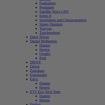
Funkuhren
Promaster
Satellite Wave GPS
Series 8
Sportuhren und Chronographen
Super-Titanium
Tsuyosa
Taucheruhren
Daisy Dixon
Daniel Wellington
Damen
Herren
Quadro
Petit
DKNY
Duxot
Earnshaw
Engelsrufer
Edox
Damen
Herren
ETT Eco Tech Time
Damen
Herren
Festina