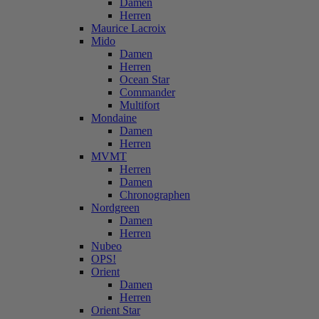
Damen
Herren
Maurice Lacroix
Mido
Damen
Herren
Ocean Star
Commander
Multifort
Mondaine
Damen
Herren
MVMT
Herren
Damen
Chronographen
Nordgreen
Damen
Herren
Nubeo
OPS!
Orient
Damen
Herren
Orient Star