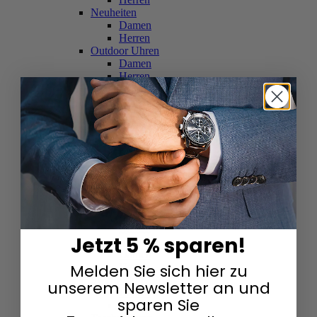
Neuheiten
Damen
Herren
Outdoor Uhren
Damen
Herren
Schweizer Uhren
Damen
Herren
Skelettuhren
Damen
Herren
Smartwatches
Damen
Herren
Solaruhren
Herren
Damen
Jetzt 5 % sparen!
Sportuhren
Damen
Melden Sie sich hier zu
Herren
Swarovski & Edelsteine
unserem Newsletter an und
Damen
sparen Sie
Herren