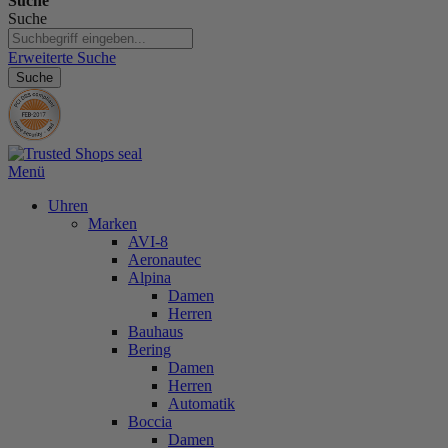
Suche
Suche
Erweiterte Suche
Suche
Menü
Uhren
Marken
AVI-8
Aeronautec
Alpina
Damen
Herren
Bauhaus
Bering
Damen
Herren
Automatik
Boccia
Damen