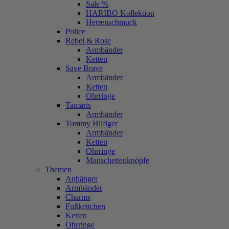
Sale %
HARIBO Kollektion
Herrenschmuck
Police
Rebel & Rose
Armbänder
Ketten
Save Brave
Armbänder
Ketten
Ohrringe
Tamaris
Armbänder
Tommy Hilfiger
Armbänder
Ketten
Ohrringe
Manschettenknöpfe
Themen
Anhänger
Armbänder
Charms
Fußkettchen
Ketten
Ohrringe