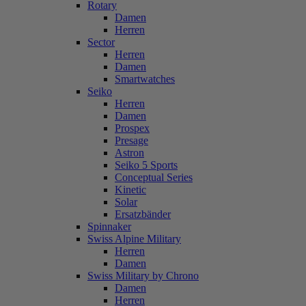
Rotary
Damen
Herren
Sector
Herren
Damen
Smartwatches
Seiko
Herren
Damen
Prospex
Presage
Astron
Seiko 5 Sports
Conceptual Series
Kinetic
Solar
Ersatzbänder
Spinnaker
Swiss Alpine Military
Herren
Damen
Swiss Military by Chrono
Damen
Herren