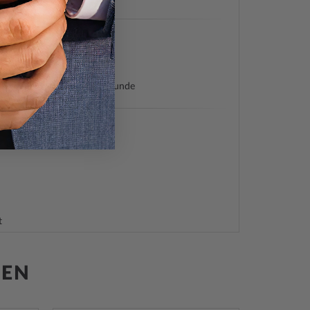
Quarz)
Minute, Sekunde, Solar, Stunde
t
t, Mineralglas
ehend
den, verschraubt
GEN