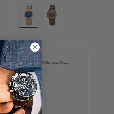
W-12127-32SET Solar drive Osoyoos Wood
nuhr 42mm 3ATM
os Wood
03039662
o Tech Time
225
2127-32SET
, Retro