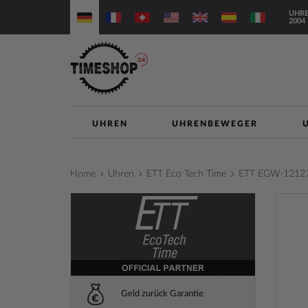
Direkt
UHRE
zum
2004
Inhalt
UHREN
UHRENBEWEGER
Home
Uhren
ETT Eco Tech Time
ETT EGW-12127
Zum
Ende
der
Bilderga
springe
Geld zurück Garantie