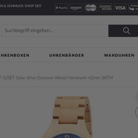
N & SCHMUCK SHOP SEIT
Suche
Suche
UHRENBOXEN
UHRENBÄNDER
WANDUHREN
-32SET Solar drive Osoyoos Wood Herrenuhr 42mm 3ATM
lerie
Z
n
W
h