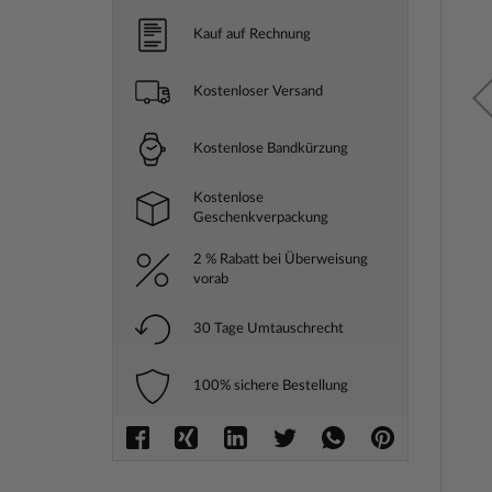
Kauf auf Rechnung
Kostenloser Versand
Kostenlose Bandkürzung
Kostenlose
Geschenkverpackung
2 % Rabatt bei Überweisung
vorab
30 Tage Umtauschrecht
100% sichere Bestellung
Zum
Anfang
der
Bilderga
springe