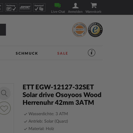
Live-Chat
Anmelden
Warenkorb
SCHMUCK
SALE
SERVICES
IM
UHREN-
SHOP
|
TIMESHOP24
ETT EGW-12127-32SET
Solar drive Osoyoos Wood
Zoom
Herrenuhr 42mm 3ATM
in
ur
unschliste
Wasserdichte: 3 ATM
inzufügen
Antrieb: Solar (Quarz)
Material: Holz