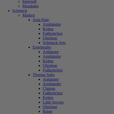
Ingersoll
Mondaine
Schmuck
Marken
Ania Haie
Armbänder
Ketten
Fußkettchen
Ohrringe
Schmuck-Sets
Engelsrufer
Anhänger
Armbänder
Ketten
Ohrringe
Fußkettchen
Thomas Sabo
Anhänger
Armbänder
Charms
Fußkettchen
Ketten
Little Secrets
Ohrringe
Ringe