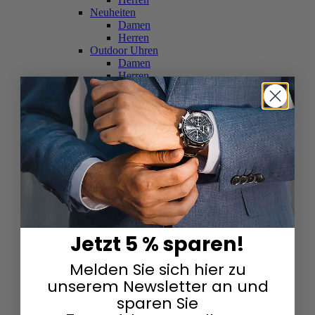
Neuheiten
Damen
Herren
Outdoor Uhren
Damen
Herren
Schweizer Uhren
Damen
Herren
Skelettuhren
Damen
Herren
Smartwatches
Damen
Herren
Solaruhren
Herren
Damen
Jetzt 5 % sparen!
Sportuhren
Damen
Melden Sie sich hier zu
Herren
Swarovski & Edelsteine
unserem Newsletter an und
Damen
sparen Sie
Herren