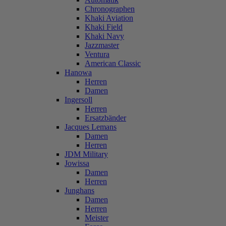
Chronographen
Khaki Aviation
Khaki Field
Khaki Navy
Jazzmaster
Ventura
American Classic
Hanowa
Herren
Damen
Ingersoll
Herren
Ersatzbänder
Jacques Lemans
Damen
Herren
JDM Military
Jowissa
Damen
Herren
Junghans
Damen
Herren
Meister