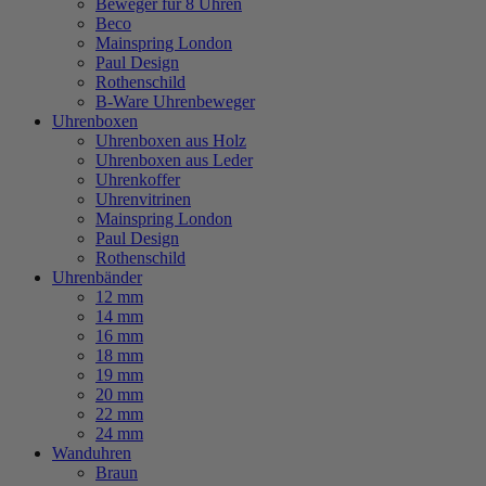
Beweger für 8 Uhren
Beco
Mainspring London
Paul Design
Rothenschild
B-Ware Uhrenbeweger
Uhrenboxen
Uhrenboxen aus Holz
Uhrenboxen aus Leder
Uhrenkoffer
Uhrenvitrinen
Mainspring London
Paul Design
Rothenschild
Uhrenbänder
12 mm
14 mm
16 mm
18 mm
19 mm
20 mm
22 mm
24 mm
Wanduhren
Braun