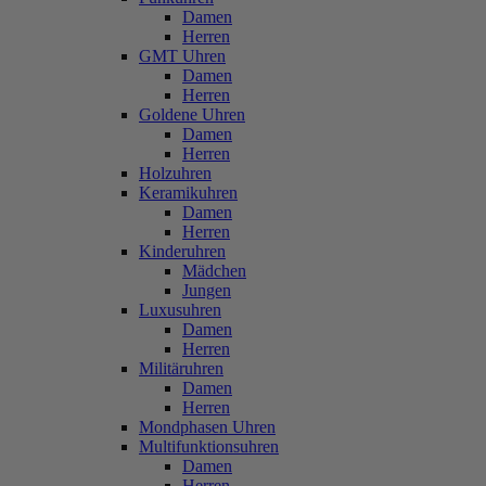
Damen
Herren
GMT Uhren
Damen
Herren
Goldene Uhren
Damen
Herren
Holzuhren
Keramikuhren
Damen
Herren
Kinderuhren
Mädchen
Jungen
Luxusuhren
Damen
Herren
Militäruhren
Damen
Herren
Mondphasen Uhren
Multifunktionsuhren
Damen
Herren