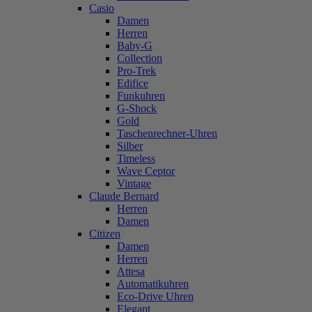
Casio
Damen
Herren
Baby-G
Collection
Pro-Trek
Edifice
Funkuhren
G-Shock
Gold
Taschenrechner-Uhren
Silber
Timeless
Wave Ceptor
Vintage
Claude Bernard
Herren
Damen
Citizen
Damen
Herren
Attesa
Automatikuhren
Eco-Drive Uhren
Elegant