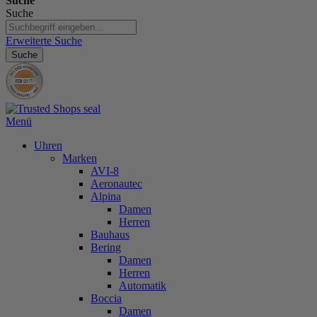
Suche
Suche
Erweiterte Suche
Suche
Menü
Uhren
Marken
AVI-8
Aeronautec
Alpina
Damen
Herren
Bauhaus
Bering
Damen
Herren
Automatik
Boccia
Damen