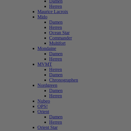
Damen
Herren
Maurice Lacroix
Mido
Damen
Herren
Ocean Star
Commander
Multifort
Mondaine
Damen
Herren
MVMT
Herren
Damen
Chronographen
Nordgreen
Damen
Herren
Nubeo
OPS!
Orient
Damen
Herren
Orient Star