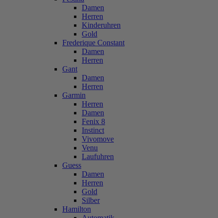
Damen
Herren
Kinderuhren
Gold
Frederique Constant
Damen
Herren
Gant
Damen
Herren
Garmin
Herren
Damen
Fenix 8
Instinct
Vivomove
Venu
Laufuhren
Guess
Damen
Herren
Gold
Silber
Hamilton
Automatik