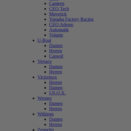
Canteen
CEO Tech
Maverick
Yamaha Factory Racing
CEO Adesso
Automatik
Volante
U-Boat
Damen
Herren
Capsoil
Versace
Damen
Herren
Victorinox
Herren
Damen
I.N.O.X.
Wenger
Damen
Herren
Withings
Damen
Herren
Zeppelin