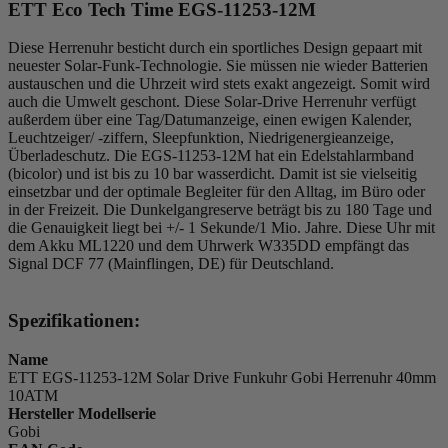
ETT Eco Tech Time EGS-11253-12M
Diese Herrenuhr besticht durch ein sportliches Design gepaart mit
neuester Solar-Funk-Technologie. Sie müssen nie wieder Batterien
austauschen und die Uhrzeit wird stets exakt angezeigt. Somit wird
auch die Umwelt geschont. Diese Solar-Drive Herrenuhr verfügt
außerdem über eine Tag/Datumanzeige, einen ewigen Kalender,
Leuchtzeiger/ -ziffern, Sleepfunktion, Niedrigenergieanzeige,
Überladeschutz. Die EGS-11253-12M hat ein Edelstahlarmband
(bicolor) und ist bis zu 10 bar wasserdicht. Damit ist sie vielseitig
einsetzbar und der optimale Begleiter für den Alltag, im Büro oder
in der Freizeit. Die Dunkelgangreserve beträgt bis zu 180 Tage und
die Genauigkeit liegt bei +/- 1 Sekunde/1 Mio. Jahre. Diese Uhr mit
dem Akku ML1220 und dem Uhrwerk W335DD empfängt das
Signal DCF 77 (Mainflingen, DE) für Deutschland.
Spezifikationen:
Name
ETT EGS-11253-12M Solar Drive Funkuhr Gobi Herrenuhr 40mm
10ATM
Hersteller Modellserie
Gobi