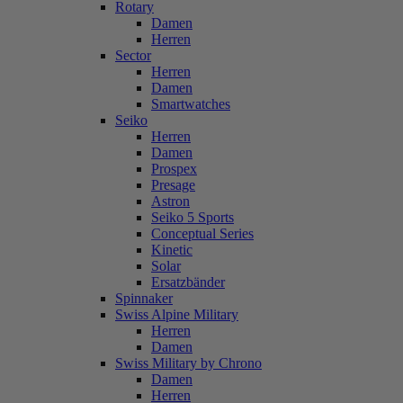
Rotary
Damen
Herren
Sector
Herren
Damen
Smartwatches
Seiko
Herren
Damen
Prospex
Presage
Astron
Seiko 5 Sports
Conceptual Series
Kinetic
Solar
Ersatzbänder
Spinnaker
Swiss Alpine Military
Herren
Damen
Swiss Military by Chrono
Damen
Herren