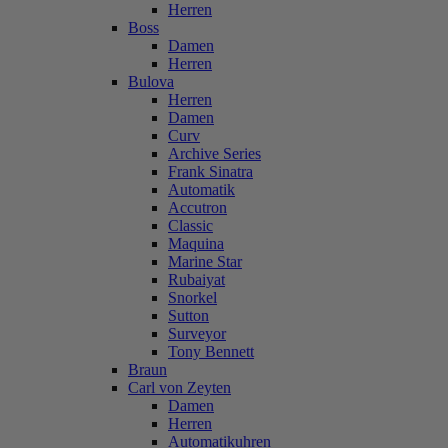
Herren
Boss
Damen
Herren
Bulova
Herren
Damen
Curv
Archive Series
Frank Sinatra
Automatik
Accutron
Classic
Maquina
Marine Star
Rubaiyat
Snorkel
Sutton
Surveyor
Tony Bennett
Braun
Carl von Zeyten
Damen
Herren
Automatikuhren