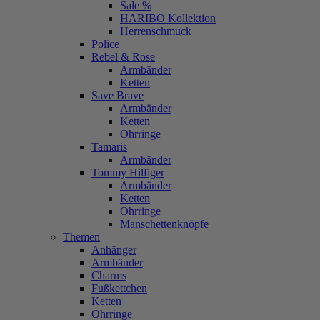
Sale %
HARIBO Kollektion
Herrenschmuck
Police
Rebel & Rose
Armbänder
Ketten
Save Brave
Armbänder
Ketten
Ohrringe
Tamaris
Armbänder
Tommy Hilfiger
Armbänder
Ketten
Ohrringe
Manschettenknöpfe
Themen
Anhänger
Armbänder
Charms
Fußkettchen
Ketten
Ohrringe