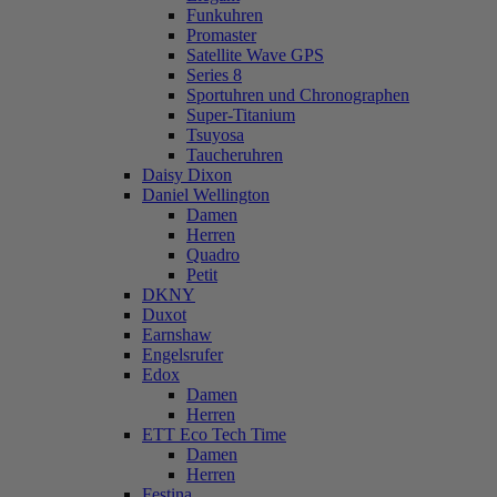
Funkuhren
Promaster
Satellite Wave GPS
Series 8
Sportuhren und Chronographen
Super-Titanium
Tsuyosa
Taucheruhren
Daisy Dixon
Daniel Wellington
Damen
Herren
Quadro
Petit
DKNY
Duxot
Earnshaw
Engelsrufer
Edox
Damen
Herren
ETT Eco Tech Time
Damen
Herren
Festina