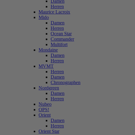
Damen
Herren
Maurice Lacroix
Mido
Damen
Herren
Ocean Star
Commander
Multifort
Mondaine
Damen
Herren
MVMT
Herren
Damen
Chronographen
Nordgreen
Damen
Herren
Nubeo
OPS!
Orient
Damen
Herren
Orient Star