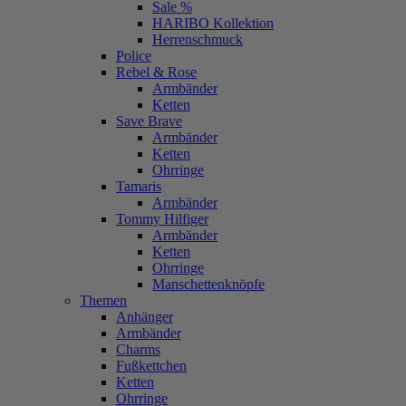
Sale %
HARIBO Kollektion
Herrenschmuck
Police
Rebel & Rose
Armbänder
Ketten
Save Brave
Armbänder
Ketten
Ohrringe
Tamaris
Armbänder
Tommy Hilfiger
Armbänder
Ketten
Ohrringe
Manschettenknöpfe
Themen
Anhänger
Armbänder
Charms
Fußkettchen
Ketten
Ohrringe