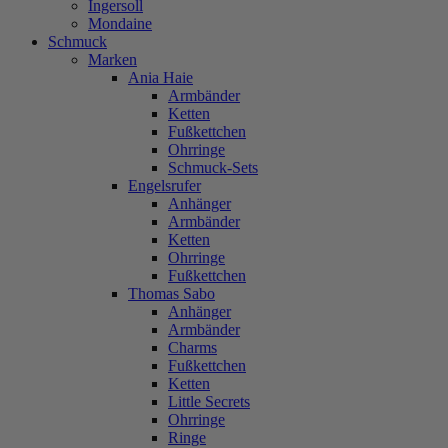
Ingersoll
Mondaine
Schmuck
Marken
Ania Haie
Armbänder
Ketten
Fußkettchen
Ohrringe
Schmuck-Sets
Engelsrufer
Anhänger
Armbänder
Ketten
Ohrringe
Fußkettchen
Thomas Sabo
Anhänger
Armbänder
Charms
Fußkettchen
Ketten
Little Secrets
Ohrringe
Ringe