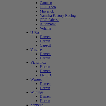
Canteen
CEO Tech
Maverick
Yamaha Factory Racing
CEO Adesso
Automatik
Volante
U-Boat
Damen
Herren
Capsoil
Versace
Damen
Herren
Victorinox
Herren
Damen
I.N.O.X.
Wenger
Damen
Herren
Withings
Damen
Herren
Zeppelin