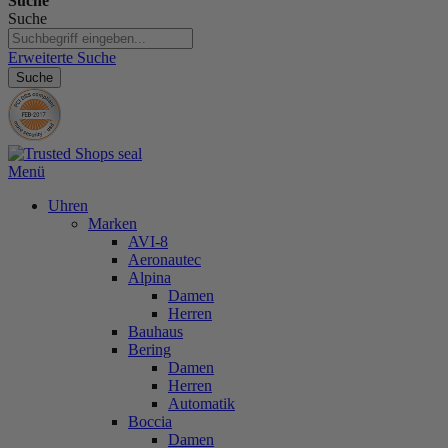
Suche
Suche
Erweiterte Suche
Suche
Menü
Uhren
Marken
AVI-8
Aeronautec
Alpina
Damen
Herren
Bauhaus
Bering
Damen
Herren
Automatik
Boccia
Damen