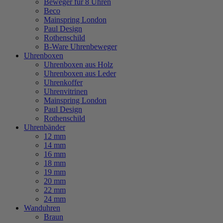
Beweger für 8 Uhren
Beco
Mainspring London
Paul Design
Rothenschild
B-Ware Uhrenbeweger
Uhrenboxen
Uhrenboxen aus Holz
Uhrenboxen aus Leder
Uhrenkoffer
Uhrenvitrinen
Mainspring London
Paul Design
Rothenschild
Uhrenbänder
12 mm
14 mm
16 mm
18 mm
19 mm
20 mm
22 mm
24 mm
Wanduhren
Braun