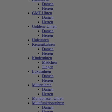
Damen
Herren
GMT Uhren
Damen
Herren
Goldene Uhren
Damen
Herren
Holzuhren
Keramikuhren
Damen
Herren
Kinderuhren
Mädchen
Jungen
Luxusuhren
Damen
Herren
Militäruhren
Damen
Herren
Mondphasen Uhren
Multifunktionsuhren
Damen
Herren