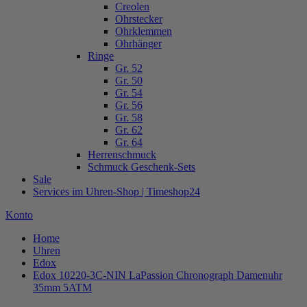
Creolen
Ohrstecker
Ohrklemmen
Ohrhänger
Ringe
Gr. 52
Gr. 50
Gr. 54
Gr. 56
Gr. 58
Gr. 62
Gr. 64
Herrenschmuck
Schmuck Geschenk-Sets
Sale
Services im Uhren-Shop | Timeshop24
Konto
Home
Uhren
Edox
Edox 10220-3C-NIN LaPassion Chronograph Damenuhr
35mm 5ATM