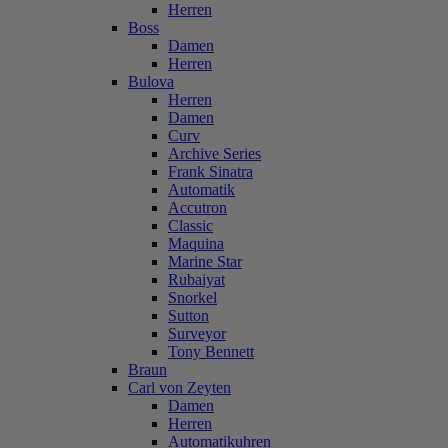
Herren
Boss
Damen
Herren
Bulova
Herren
Damen
Curv
Archive Series
Frank Sinatra
Automatik
Accutron
Classic
Maquina
Marine Star
Rubaiyat
Snorkel
Sutton
Surveyor
Tony Bennett
Braun
Carl von Zeyten
Damen
Herren
Automatikuhren