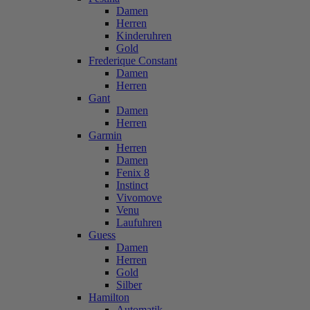
Damen
Herren
Kinderuhren
Gold
Frederique Constant
Damen
Herren
Gant
Damen
Herren
Garmin
Herren
Damen
Fenix 8
Instinct
Vivomove
Venu
Laufuhren
Guess
Damen
Herren
Gold
Silber
Hamilton
Automatik