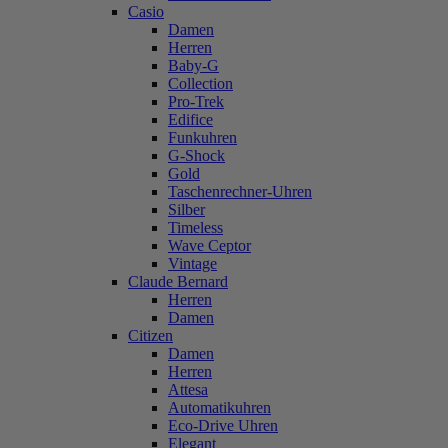
Casio
Damen
Herren
Baby-G
Collection
Pro-Trek
Edifice
Funkuhren
G-Shock
Gold
Taschenrechner-Uhren
Silber
Timeless
Wave Ceptor
Vintage
Claude Bernard
Herren
Damen
Citizen
Damen
Herren
Attesa
Automatikuhren
Eco-Drive Uhren
Elegant