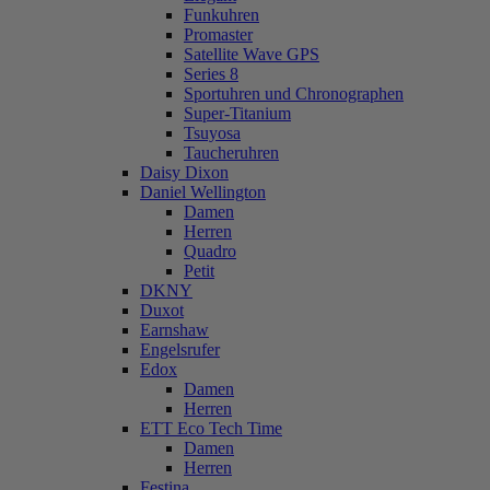
Funkuhren
Promaster
Satellite Wave GPS
Series 8
Sportuhren und Chronographen
Super-Titanium
Tsuyosa
Taucheruhren
Daisy Dixon
Daniel Wellington
Damen
Herren
Quadro
Petit
DKNY
Duxot
Earnshaw
Engelsrufer
Edox
Damen
Herren
ETT Eco Tech Time
Damen
Herren
Festina