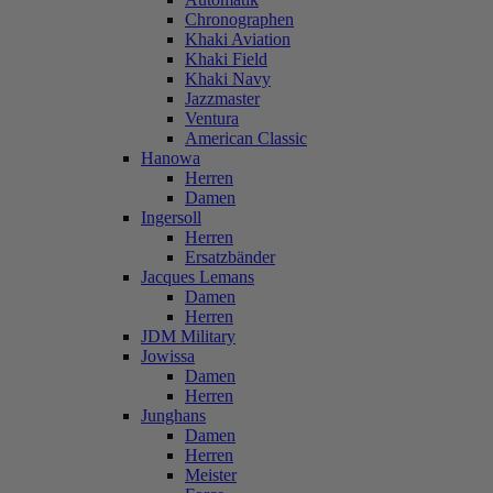
Chronographen
Khaki Aviation
Khaki Field
Khaki Navy
Jazzmaster
Ventura
American Classic
Hanowa
Herren
Damen
Ingersoll
Herren
Ersatzbänder
Jacques Lemans
Damen
Herren
JDM Military
Jowissa
Damen
Herren
Junghans
Damen
Herren
Meister