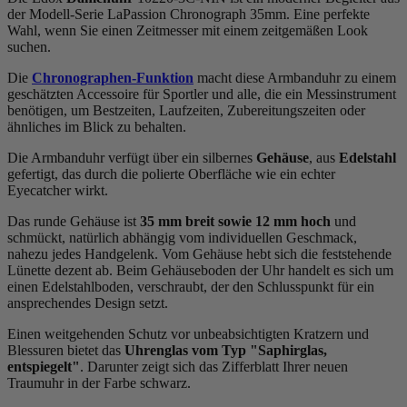
der Modell-Serie LaPassion Chronograph 35mm. Eine perfekte
Wahl, wenn Sie einen Zeitmesser mit einem zeitgemäßen Look
suchen.
Die
Chronographen-Funktion
macht diese Armbanduhr zu einem
geschätzten Accessoire für Sportler und alle, die ein Messinstrument
benötigen, um Bestzeiten, Laufzeiten, Zubereitungszeiten oder
ähnliches im Blick zu behalten.
Die Armbanduhr verfügt über ein silbernes
Gehäuse
, aus
Edelstahl
gefertigt, das durch die
poliert
e Oberfläche wie ein echter
Eyecatcher wirkt.
Das
rund
e Gehäuse ist
35 mm breit
sowie 12 mm hoch
und
schmückt, natürlich abhängig vom individuellen Geschmack,
nahezu jedes Handgelenk. Vom Gehäuse hebt sich die
feststehend
e
Lünette dezent ab. Beim Gehäuseboden der Uhr handelt es sich um
einen Edelstahlboden, verschraubt, der den Schlusspunkt für ein
ansprechendes Design setzt.
Einen weitgehenden Schutz vor unbeabsichtigten Kratzern und
Blessuren bietet das
Uhrenglas vom Typ "Saphirglas,
entspiegelt"
. Darunter zeigt sich das Zifferblatt Ihrer neuen
Traumuhr in der Farbe
schwarz
.