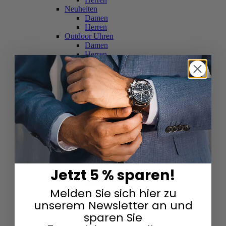
Neuheiten
Damen
Herren
Outdoor Uhren
Damen
Herren
Schweizer Uhren
Damen
Herren
Skelettuhren
Damen
Herren
Smartwatches
Damen
Herren
Solaruhren
Herren
Damen
Jetzt 5 % sparen!
Sportuhren
Damen
Melden Sie sich hier zu
Herren
Swarovski & Edelsteine
unserem Newsletter an und
Damen
sparen Sie
Herren