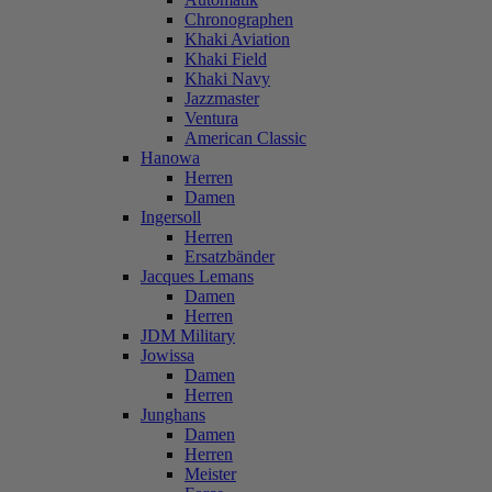
Chronographen
Khaki Aviation
Khaki Field
Khaki Navy
Jazzmaster
Ventura
American Classic
Hanowa
Herren
Damen
Ingersoll
Herren
Ersatzbänder
Jacques Lemans
Damen
Herren
JDM Military
Jowissa
Damen
Herren
Junghans
Damen
Herren
Meister