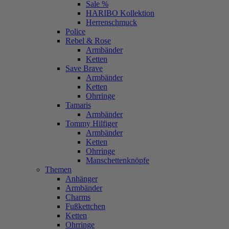
Sale %
HARIBO Kollektion
Herrenschmuck
Police
Rebel & Rose
Armbänder
Ketten
Save Brave
Armbänder
Ketten
Ohrringe
Tamaris
Armbänder
Tommy Hilfiger
Armbänder
Ketten
Ohrringe
Manschettenknöpfe
Themen
Anhänger
Armbänder
Charms
Fußkettchen
Ketten
Ohrringe