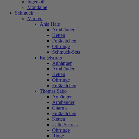
Ingersoll
Mondaine
Schmuck
Marken
Ania Haie
Armbänder
Ketten
Fußkettchen
Ohrringe
Schmuck-Sets
Engelsrufer
Anhänger
Armbänder
Ketten
Ohrringe
Fußkettchen
Thomas Sabo
Anhänger
Armbänder
Charms
Fußkettchen
Ketten
Little Secrets
Ohrringe
Ringe