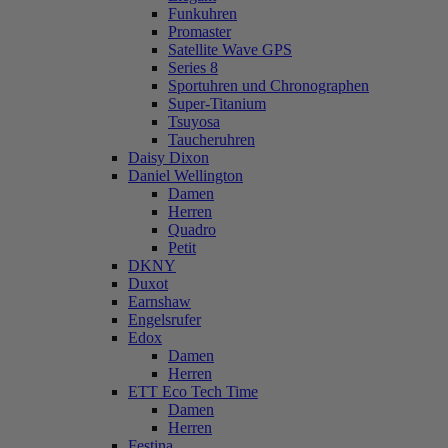
Funkuhren
Promaster
Satellite Wave GPS
Series 8
Sportuhren und Chronographen
Super-Titanium
Tsuyosa
Taucheruhren
Daisy Dixon
Daniel Wellington
Damen
Herren
Quadro
Petit
DKNY
Duxot
Earnshaw
Engelsrufer
Edox
Damen
Herren
ETT Eco Tech Time
Damen
Herren
Festina