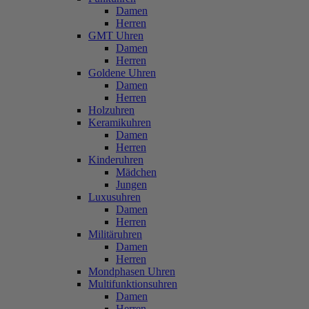
Damen
Herren
GMT Uhren
Damen
Herren
Goldene Uhren
Damen
Herren
Holzuhren
Keramikuhren
Damen
Herren
Kinderuhren
Mädchen
Jungen
Luxusuhren
Damen
Herren
Militäruhren
Damen
Herren
Mondphasen Uhren
Multifunktionsuhren
Damen
Herren