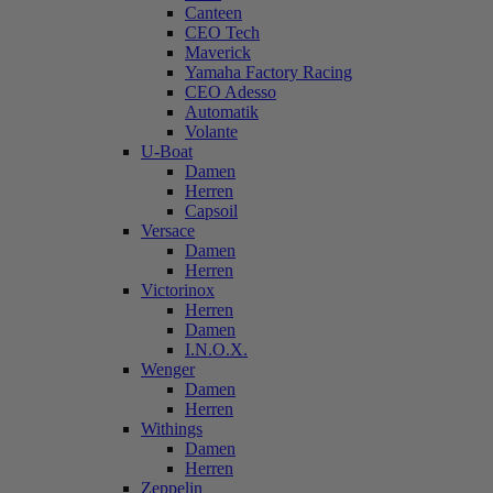
Canteen
CEO Tech
Maverick
Yamaha Factory Racing
CEO Adesso
Automatik
Volante
U-Boat
Damen
Herren
Capsoil
Versace
Damen
Herren
Victorinox
Herren
Damen
I.N.O.X.
Wenger
Damen
Herren
Withings
Damen
Herren
Zeppelin