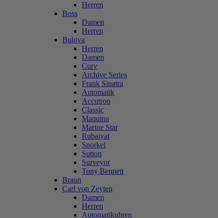
Herren
Boss
Damen
Herren
Bulova
Herren
Damen
Curv
Archive Series
Frank Sinatra
Automatik
Accutron
Classic
Maquina
Marine Star
Rubaiyat
Snorkel
Sutton
Surveyor
Tony Bennett
Braun
Carl von Zeyten
Damen
Herren
Automatikuhren