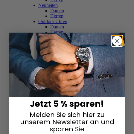
Neuheiten
Damen
Herren
Outdoor Uhren
Damen
Herren
Schweizer Uhren
Damen
Herren
Skelettuhren
Damen
Herren
Smartwatches
Damen
Herren
Solaruhren
Herren
Damen
Jetzt 5 % sparen!
Sportuhren
Damen
Melden Sie sich hier zu
Herren
Swarovski & Edelsteine
unserem Newsletter an und
Damen
sparen Sie
Herren