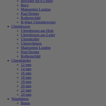
Beweger für 8 Uhren
Beco
Mainspring London
Paul Design
Rothenschild
B-Ware Uhrenbeweger
Uhrenboxen
Uhrenboxen aus Holz
Uhrenboxen aus Leder
Uhrenkoffer
Uhrenvitrinen
Mainspring London
Paul Design
Rothenschild
Uhrenbänder
12 mm
14 mm
16 mm
18 mm
19 mm
20 mm
22 mm
24 mm
Wanduhren
Braun