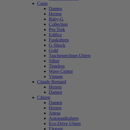
Casio
Damen
Herren
Baby-G
Collection
Pro-Trek
Edifice
Funkuhren
G-Shock
Gold
Taschenrechner-Uhren
Silber
Timeless
Wave Ceptor
Vintage
Claude Bernard
Herren
Damen
Citizen
Damen
Herren
Attesa
Automatikuhren
Eco-Drive Uhren
Elegant