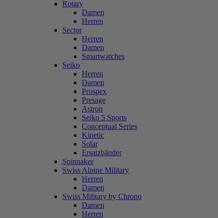
Rotary
Damen
Herren
Sector
Herren
Damen
Smartwatches
Seiko
Herren
Damen
Prospex
Presage
Astron
Seiko 5 Sports
Conceptual Series
Kinetic
Solar
Ersatzbänder
Spinnaker
Swiss Alpine Military
Herren
Damen
Swiss Military by Chrono
Damen
Herren