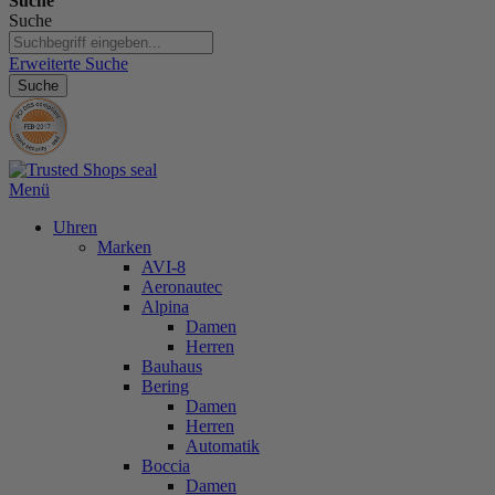
Suche
Suche
Erweiterte Suche
Suche
Menü
Uhren
Marken
AVI-8
Aeronautec
Alpina
Damen
Herren
Bauhaus
Bering
Damen
Herren
Automatik
Boccia
Damen