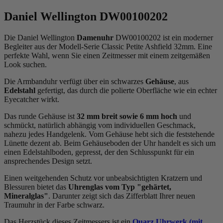
Daniel Wellington DW00100202
Die Daniel Wellington
Damenuhr
DW00100202 ist ein moderner
Begleiter aus der Modell-Serie Classic Petite Ashfield 32mm. Eine
perfekte Wahl, wenn Sie einen Zeitmesser mit einem zeitgemäßen
Look suchen.
Die Armbanduhr verfügt über ein schwarzes
Gehäuse
, aus
Edelstahl
gefertigt, das durch die
poliert
e Oberfläche wie ein echter
Eyecatcher wirkt.
Das
rund
e Gehäuse ist
32 mm breit
sowie 6 mm hoch
und
schmückt, natürlich abhängig vom individuellen Geschmack,
nahezu jedes Handgelenk. Vom Gehäuse hebt sich die
feststehend
e
Lünette dezent ab. Beim Gehäuseboden der Uhr handelt es sich um
einen Edelstahlboden, gepresst, der den Schlusspunkt für ein
ansprechendes Design setzt.
Einen weitgehenden Schutz vor unbeabsichtigten Kratzern und
Blessuren bietet das
Uhrenglas vom Typ "gehärtet,
Mineralglas"
. Darunter zeigt sich das Zifferblatt Ihrer neuen
Traumuhr in der Farbe
schwarz
.
Das Herzstück dieses Zeitmessers ist ein
Quarz Uhrwerk (mit