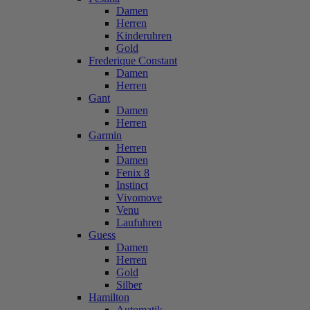
Damen
Herren
Kinderuhren
Gold
Frederique Constant
Damen
Herren
Gant
Damen
Herren
Garmin
Herren
Damen
Fenix 8
Instinct
Vivomove
Venu
Laufuhren
Guess
Damen
Herren
Gold
Silber
Hamilton
Automatik