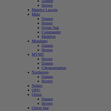
Damen
Herren
Maurice Lacroix
Mido
Damen
Herren
Ocean Star
Commander
Multifort
Mondaine
Damen
Herren
MVMT
Herren
Damen
Chronographen
Nordgreen
Damen
Herren
Nubeo
OPS!
Orient
Damen
Herren
Orient Star