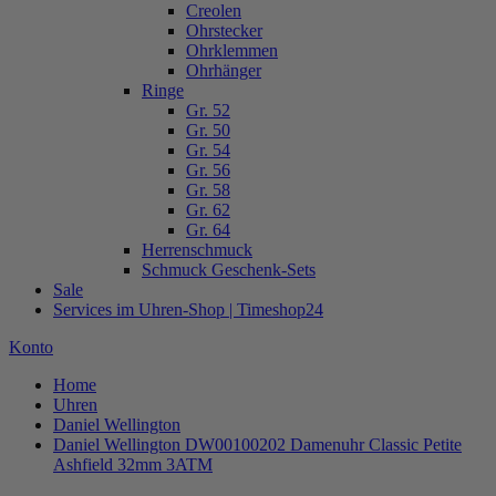
Creolen
Ohrstecker
Ohrklemmen
Ohrhänger
Ringe
Gr. 52
Gr. 50
Gr. 54
Gr. 56
Gr. 58
Gr. 62
Gr. 64
Herrenschmuck
Schmuck Geschenk-Sets
Sale
Services im Uhren-Shop | Timeshop24
Konto
Home
Uhren
Daniel Wellington
Daniel Wellington DW00100202 Damenuhr Classic Petite
Ashfield 32mm 3ATM