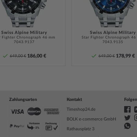
Bandanstoßbreite
20
e noch heute Ihre neue,
Max. Handgelenkumfang
230
Lieferumfang
Box, Ga
Swiss Alpine Military
Swiss Alpine Military
nd muss bei entsprechender
r Fighter Chronograph 46 mm
Garantie
Star Fighter Chronograph 4
24 Mona
7043.9137
7043.9135
n. Bei Uhren mit
Garanti
ne ist darauf zu achten,
finden 
186,00 €
178,99 €
Uhr überhaupt Wasserdicht
649,00 €
649,00 €
Produk
ren
Pflege-Tipps
.
Sicherheits- und Produktressourcen 
Zahlungsarten
Kontakt
Folgen
Timeshop24.de
BOLK e-commerce GmbH
Rathausplatz 3