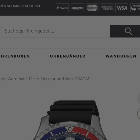
N & SCHMUCK SHOP SEIT
Suche
Suche
UHRENBOXEN
UHRENBÄNDER
WANDUHREN
ster Automatic Diver Herrenuhr 42mm 20ATM
lerie
Z
n
W
h