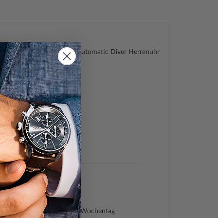
n NY0086-16LE Promaster Automatic Diver Herrenuhr
20ATM
ter
74288349
833
6-16LC
ch
tik
itizen
 Minute, Sekunde, Stunde, Wochentag