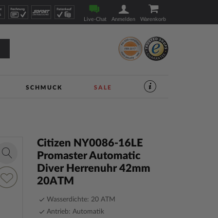
Live-Chat
Anmelden
Warenkorb
SCHMUCK
SALE
SERVICES
IM
UHREN-
SHOP
|
TIMESHOP24
Citizen NY0086-16LE
Promaster Automatic
Zoom
Diver Herrenuhr 42mm
in
ur
20ATM
unschliste
inzufügen
Wasserdichte: 20 ATM
Antrieb: Automatik