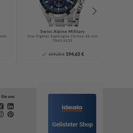
rantie Dok., Umkarton
Swiss Alpine Military
6 mm
te Herstellergarantie! Die genaue
Star Fighter Saphirglas Chrono 46 mm
Lunar 
7043.9235
ebeschreibung und die Adresse des Garantiegebers
Sie bei Lieferung der Ware in der
194,65 €
699,00 €
tdokumentation.
»
 Sie uns