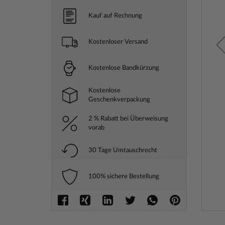
Kauf auf Rechnung
Kostenloser Versand
Kostenlose Bandkürzung
Kostenlose
Geschenkverpackung
2 % Rabatt bei Überweisung
vorab
30 Tage Umtauschrecht
100% sichere Bestellung
Zum
Anfang
der
Bilderga
springe