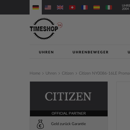
Direkt
UHRE
zum
2004
Inhalt
UHREN
UHRENBEWEGER
Home
Uhren
Citizen
Citizen NY0086-16LE Proma
Zum
Ende
der
Bilderga
springe
Geld zurück Garantie