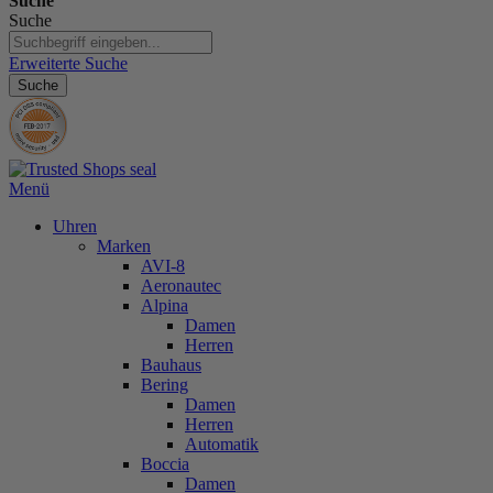
Suche
Suche
Erweiterte Suche
Suche
Menü
Uhren
Marken
AVI-8
Aeronautec
Alpina
Damen
Herren
Bauhaus
Bering
Damen
Herren
Automatik
Boccia
Damen