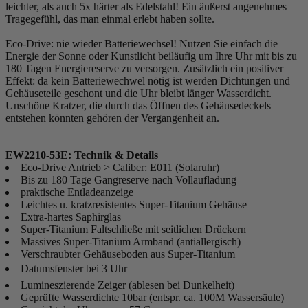
leichter, als auch 5x härter als Edelstahl! Ein äußerst angenehmes
Tragegefühl, das man einmal erlebt haben sollte.
Eco-Drive: nie wieder Batteriewechsel! Nutzen Sie einfach die
Energie der Sonne oder Kunstlicht beiläufig um Ihre Uhr mit bis zu
180 Tagen Energiereserve zu versorgen. Zusätzlich ein positiver
Effekt: da kein Batteriewechwel nötig ist werden Dichtungen und
Gehäuseteile geschont und die Uhr bleibt länger Wasserdicht.
Unschöne Kratzer, die durch das Öffnen des Gehäusedeckels
entstehen könnten gehören der Vergangenheit an.
EW2210-53E: Technik & Details
Eco-Drive Antrieb > Caliber: E011 (Solaruhr)
Bis zu 180 Tage Gangreserve nach Vollaufladung
praktische Entladeanzeige
Leichtes u. kratzresistentes Super-Titanium Gehäuse
Extra-hartes Saphirglas
Super-Titanium Faltschließe mit seitlichen Drückern
Massives Super-Titanium Armband (antiallergisch)
Verschraubter Gehäuseboden aus Super-Titanium
Datumsfenster bei 3 Uhr
Lumineszierende Zeiger (ablesen bei Dunkelheit)
Geprüfte Wasserdichte 10bar (entspr. ca. 100M Wassersäule)