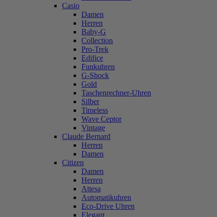
Casio
Damen
Herren
Baby-G
Collection
Pro-Trek
Edifice
Funkuhren
G-Shock
Gold
Taschenrechner-Uhren
Silber
Timeless
Wave Ceptor
Vintage
Claude Bernard
Herren
Damen
Citizen
Damen
Herren
Attesa
Automatikuhren
Eco-Drive Uhren
Elegant