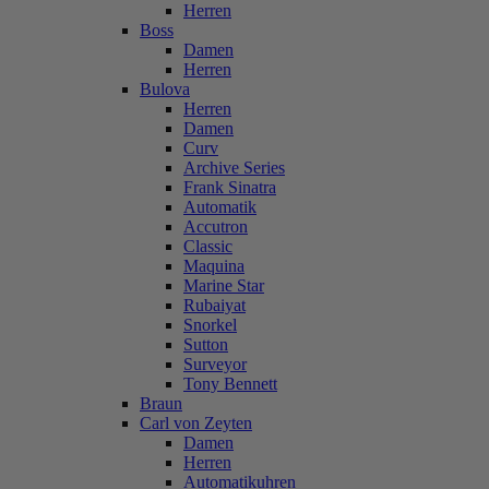
Herren
Boss
Damen
Herren
Bulova
Herren
Damen
Curv
Archive Series
Frank Sinatra
Automatik
Accutron
Classic
Maquina
Marine Star
Rubaiyat
Snorkel
Sutton
Surveyor
Tony Bennett
Braun
Carl von Zeyten
Damen
Herren
Automatikuhren