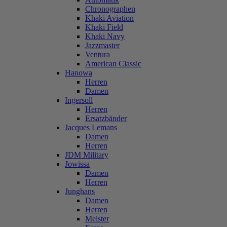
Chronographen
Khaki Aviation
Khaki Field
Khaki Navy
Jazzmaster
Ventura
American Classic
Hanowa
Herren
Damen
Ingersoll
Herren
Ersatzbänder
Jacques Lemans
Damen
Herren
JDM Military
Jowissa
Damen
Herren
Junghans
Damen
Herren
Meister