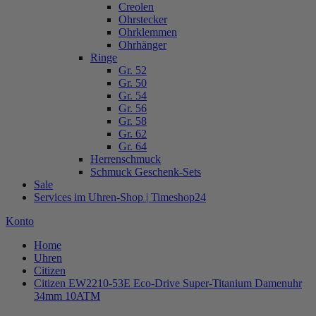
Creolen
Ohrstecker
Ohrklemmen
Ohrhänger
Ringe
Gr. 52
Gr. 50
Gr. 54
Gr. 56
Gr. 58
Gr. 62
Gr. 64
Herrenschmuck
Schmuck Geschenk-Sets
Sale
Services im Uhren-Shop | Timeshop24
Konto
Home
Uhren
Citizen
Citizen EW2210-53E Eco-Drive Super-Titanium Damenuhr
34mm 10ATM