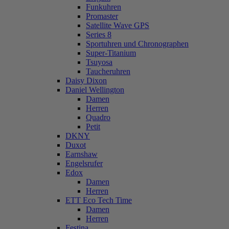
Funkuhren
Promaster
Satellite Wave GPS
Series 8
Sportuhren und Chronographen
Super-Titanium
Tsuyosa
Taucheruhren
Daisy Dixon
Daniel Wellington
Damen
Herren
Quadro
Petit
DKNY
Duxot
Earnshaw
Engelsrufer
Edox
Damen
Herren
ETT Eco Tech Time
Damen
Herren
Festina