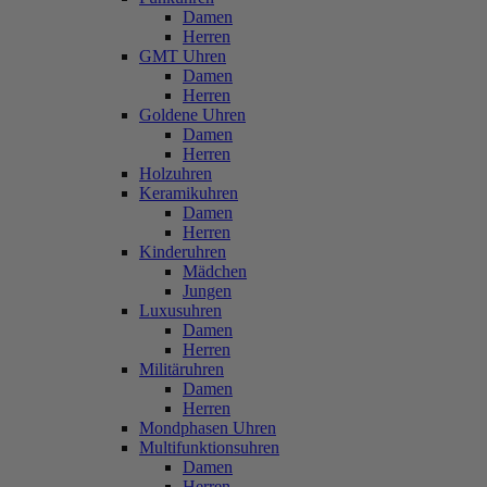
Damen
Herren
GMT Uhren
Damen
Herren
Goldene Uhren
Damen
Herren
Holzuhren
Keramikuhren
Damen
Herren
Kinderuhren
Mädchen
Jungen
Luxusuhren
Damen
Herren
Militäruhren
Damen
Herren
Mondphasen Uhren
Multifunktionsuhren
Damen
Herren