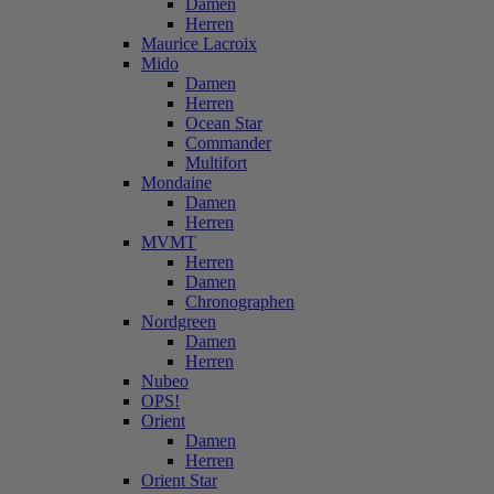
Damen
Herren
Maurice Lacroix
Mido
Damen
Herren
Ocean Star
Commander
Multifort
Mondaine
Damen
Herren
MVMT
Herren
Damen
Chronographen
Nordgreen
Damen
Herren
Nubeo
OPS!
Orient
Damen
Herren
Orient Star