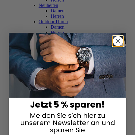
Neuheiten
Damen
Herren
Outdoor Uhren
Damen
Herren
Schweizer Uhren
Damen
Herren
Skelettuhren
Damen
Herren
Smartwatches
Damen
Herren
Solaruhren
Herren
Damen
Jetzt 5 % sparen!
Sportuhren
Damen
Melden Sie sich hier zu
Herren
Swarovski & Edelsteine
unserem Newsletter an und
Damen
sparen Sie
Herren