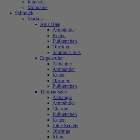
Ingersoll
Mondaine
Schmuck
Marken
Ania Haie
Armbänder
Ketten
Fußkettchen
Ohrringe
Schmuck-Sets
Engelsrufer
Anhänger
Armbänder
Ketten
Ohrringe
Fußkettchen
Thomas Sabo
Anhänger
Armbänder
Charms
Fußkettchen
Ketten
Little Secrets
Ohrringe
Ringe