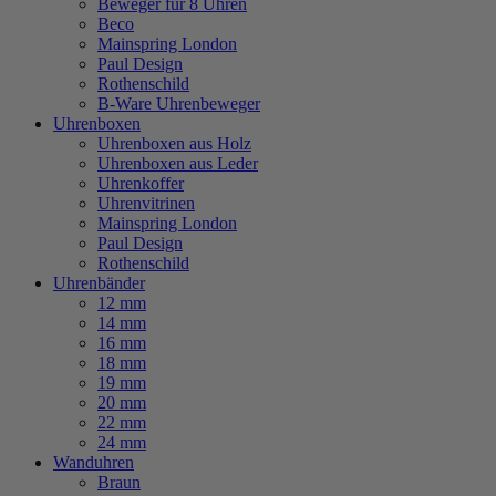
Beweger für 8 Uhren
Beco
Mainspring London
Paul Design
Rothenschild
B-Ware Uhrenbeweger
Uhrenboxen
Uhrenboxen aus Holz
Uhrenboxen aus Leder
Uhrenkoffer
Uhrenvitrinen
Mainspring London
Paul Design
Rothenschild
Uhrenbänder
12 mm
14 mm
16 mm
18 mm
19 mm
20 mm
22 mm
24 mm
Wanduhren
Braun