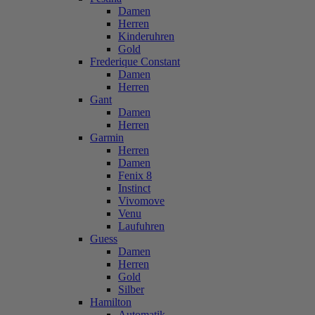
Damen
Herren
Kinderuhren
Gold
Frederique Constant
Damen
Herren
Gant
Damen
Herren
Garmin
Herren
Damen
Fenix 8
Instinct
Vivomove
Venu
Laufuhren
Guess
Damen
Herren
Gold
Silber
Hamilton
Automatik