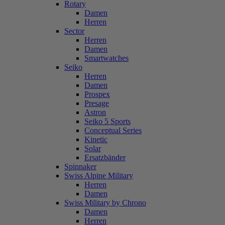
Rotary
Damen
Herren
Sector
Herren
Damen
Smartwatches
Seiko
Herren
Damen
Prospex
Presage
Astron
Seiko 5 Sports
Conceptual Series
Kinetic
Solar
Ersatzbänder
Spinnaker
Swiss Alpine Military
Herren
Damen
Swiss Military by Chrono
Damen
Herren