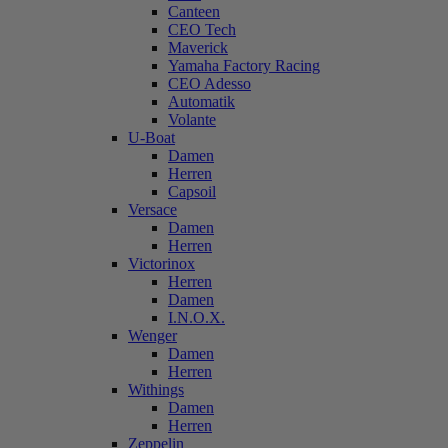
Canteen
CEO Tech
Maverick
Yamaha Factory Racing
CEO Adesso
Automatik
Volante
U-Boat
Damen
Herren
Capsoil
Versace
Damen
Herren
Victorinox
Herren
Damen
I.N.O.X.
Wenger
Damen
Herren
Withings
Damen
Herren
Zeppelin