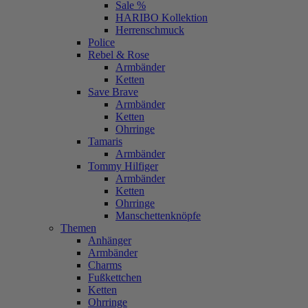
Sale %
HARIBO Kollektion
Herrenschmuck
Police
Rebel & Rose
Armbänder
Ketten
Save Brave
Armbänder
Ketten
Ohrringe
Tamaris
Armbänder
Tommy Hilfiger
Armbänder
Ketten
Ohrringe
Manschettenknöpfe
Themen
Anhänger
Armbänder
Charms
Fußkettchen
Ketten
Ohrringe